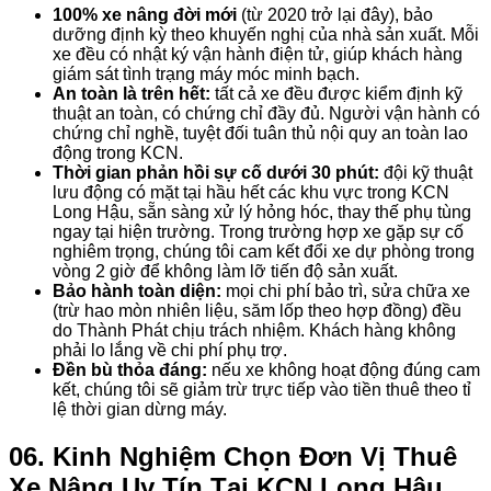
100% xe nâng đời mới
(từ 2020 trở lại đây), bảo
dưỡng định kỳ theo khuyến nghị của nhà sản xuất. Mỗi
xe đều có nhật ký vận hành điện tử, giúp khách hàng
giám sát tình trạng máy móc minh bạch.
An toàn là trên hết:
tất cả xe đều được kiểm định kỹ
thuật an toàn, có chứng chỉ đầy đủ. Người vận hành có
chứng chỉ nghề, tuyệt đối tuân thủ nội quy an toàn lao
động trong KCN.
Thời gian phản hồi sự cố dưới 30 phút:
đội kỹ thuật
lưu động có mặt tại hầu hết các khu vực trong KCN
Long Hậu, sẵn sàng xử lý hỏng hóc, thay thế phụ tùng
ngay tại hiện trường. Trong trường hợp xe gặp sự cố
nghiêm trọng, chúng tôi cam kết đổi xe dự phòng trong
vòng 2 giờ để không làm lỡ tiến độ sản xuất.
Bảo hành toàn diện:
mọi chi phí bảo trì, sửa chữa xe
(trừ hao mòn nhiên liệu, săm lốp theo hợp đồng) đều
do Thành Phát chịu trách nhiệm. Khách hàng không
phải lo lắng về chi phí phụ trợ.
Đền bù thỏa đáng:
nếu xe không hoạt động đúng cam
kết, chúng tôi sẽ giảm trừ trực tiếp vào tiền thuê theo tỉ
lệ thời gian dừng máy.
06. Kinh Nghiệm Chọn Đơn Vị Thuê
Xe Nâng Uy Tín Tại KCN Long Hậu