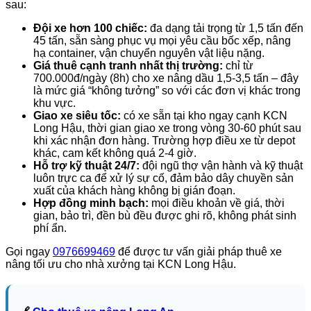
sau:
Đội xe hơn 100 chiếc:
đa dạng tải trọng từ 1,5 tấn đến
45 tấn, sẵn sàng phục vụ mọi yêu cầu bốc xếp, nâng
hạ container, vận chuyển nguyên vật liệu nặng.
Giá thuê cạnh tranh nhất thị trường:
chỉ từ
700.000đ/ngày (8h) cho xe nâng dầu 1,5-3,5 tấn – đây
là mức giá “không tưởng” so với các đơn vị khác trong
khu vực.
Giao xe siêu tốc:
có xe sẵn tại kho ngay cạnh KCN
Long Hậu, thời gian giao xe trong vòng 30-60 phút sau
khi xác nhận đơn hàng. Trường hợp điều xe từ depot
khác, cam kết không quá 2-4 giờ.
Hỗ trợ kỹ thuật 24/7:
đội ngũ thợ vận hành và kỹ thuật
luôn trực ca để xử lý sự cố, đảm bảo dây chuyền sản
xuất của khách hàng không bị gián đoạn.
Hợp đồng minh bạch:
mọi điều khoản về giá, thời
gian, bảo trì, đền bù đều được ghi rõ, không phát sinh
phí ẩn.
Gọi ngay
0976699469
để được tư vấn giải pháp thuê xe
nâng tối ưu cho nhà xưởng tại KCN Long Hậu.