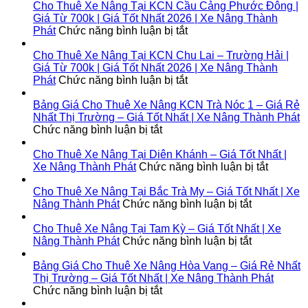
Lộc
Thuê
Cho Thuê Xe Nâng Tại KCN Cầu Cảng Phước Đông |
Ninh
Xe
Giá Từ 700k | Giá Tốt Nhất 2026 | Xe Nâng Thành
|
Nâng
ở
Phát
Chức năng bình luận bị tắt
Giá
Tại
Cho
Từ
Bình
Thuê
Cho Thuê Xe Nâng Tại KCN Chu Lai – Trường Hải |
700k
Đại
Xe
Giá Từ 700k | Giá Tốt Nhất 2026 | Xe Nâng Thành
|
|
Nâng
ở
Phát
Chức năng bình luận bị tắt
Giá
Giá
Tại
Cho
Tốt
Từ
KCN
Thuê
Bảng Giá Cho Thuê Xe Nâng KCN Trà Nóc 1 – Giá Rẻ
Nhất
700k
Cầu
Xe
Nhất Thị Trường – Giá Tốt Nhất | Xe Nâng Thành Phát
2026
|
ở
Cảng
Nâng
Chức năng bình luận bị tắt
|
Giá
Bảng
Phước
Tại
Xe
Tốt
Giá
Đông
KCN
Cho Thuê Xe Nâng Tại Diên Khánh – Giá Tốt Nhất |
Nâng
Nhất
Cho
|
Chu
ở
Xe Nâng Thành Phát
Chức năng bình luận bị tắt
Thành
2026
Thuê
Giá
Lai
Cho
Phát
|
Xe
Từ
–
Thuê
Cho Thuê Xe Nâng Tại Bắc Trà My – Giá Tốt Nhất | Xe
Xe
Nâng
700k
Trường
ở
Xe
Nâng Thành Phát
Chức năng bình luận bị tắt
Nâng
KCN
|
Hải
Cho
Nâng
Thành
Trà
Giá
|
Thuê
Tại
Cho Thuê Xe Nâng Tại Tam Kỳ – Giá Tốt Nhất | Xe
Phát
Nóc
Tốt
Giá
Xe
ở
Diên
Nâng Thành Phát
Chức năng bình luận bị tắt
1
Nhất
Từ
Nâng
Cho
Khánh
–
2026
700k
Tại
Thuê
–
Bảng Giá Cho Thuê Xe Nâng Hòa Vang – Giá Rẻ Nhất
Giá
|
|
Bắc
Xe
Giá
Thị Trường – Giá Tốt Nhất | Xe Nâng Thành Phát
Rẻ
ở
Xe
Giá
Trà
Nâng
Tốt
Chức năng bình luận bị tắt
Nhất
Bảng
Nâng
Tốt
My
Tại
Nhất