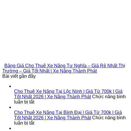
Bảng Giá Cho Thuê Xe Nâng Tư Nghĩa – Giá Rẻ Nhất Thị
Trường – Giá Tốt Nhất | Xe Nâng Thành Phát
Bài viết gần đây
Cho Thuê Xe Nâng Tại Lộc Ninh | Giá Từ 700k | Giá
Tốt Nhất 2026 | Xe Nâng Thành Phát
Chức năng bình
ở
luận bị tắt
Cho
Thuê
Cho Thuê Xe Nâng Tại Bình Đại | Giá Từ 700k | Giá
Xe
Tốt Nhất 2026 | Xe Nâng Thành Phát
Chức năng bình
Nâng
ở
luận bị tắt
Tại
Cho