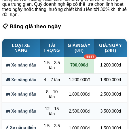
qua trung gian. Quý doanh nghiệp có thể lựa chọn linh hoạt
theo ngày hoặc tháng, hưởng chiết khấu lên tới 30% khi thuê
dài hạn.
📋 Bảng giá theo ngày
LOẠI XE
TẢI
GIÁ/NGÀY
GIÁ/NGÀY
NÂNG
TRỌNG
(8H)
(24H)
1.5 – 3.5
🚛 Xe nâng dầu
700.000đ
1.200.000đ
tấn
🚛 Xe nâng dầu
4 – 7 tấn
1.200.000đ
1.800.000đ
8 – 10
🚛 Xe nâng dầu
1.800.000đ
2.500.000đ
tấn
12 – 15
🚛 Xe nâng dầu
2.500.000đ
3.500.000đ
tấn
1.5 – 3.5
⚡ Xe nâng điện
1.000.000đ
1.500.000đ