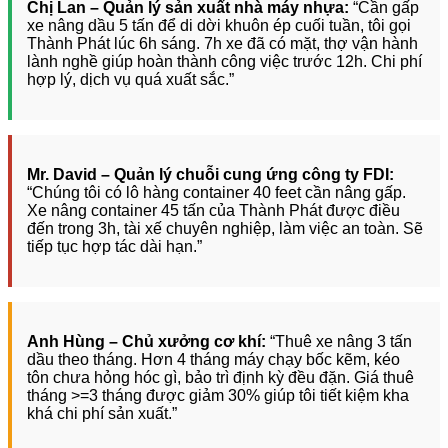
Chị Lan – Quản lý sản xuất nhà máy nhựa:
“Cần gấp
xe nâng dầu 5 tấn để di dời khuôn ép cuối tuần, tôi gọi
Thành Phát lúc 6h sáng. 7h xe đã có mặt, thợ vận hành
lành nghề giúp hoàn thành công việc trước 12h. Chi phí
hợp lý, dịch vụ quá xuất sắc.”
Mr. David – Quản lý chuỗi cung ứng công ty FDI:
“Chúng tôi có lô hàng container 40 feet cần nâng gấp.
Xe nâng container 45 tấn của Thành Phát được điều
đến trong 3h, tài xế chuyên nghiệp, làm việc an toàn. Sẽ
tiếp tục hợp tác dài hạn.”
Anh Hùng – Chủ xưởng cơ khí:
“Thuê xe nâng 3 tấn
dầu theo tháng. Hơn 4 tháng máy chạy bốc kẽm, kéo
tôn chưa hỏng hóc gì, bảo trì định kỳ đều đặn. Giá thuê
tháng >=3 tháng được giảm 30% giúp tôi tiết kiệm kha
khá chi phí sản xuất.”