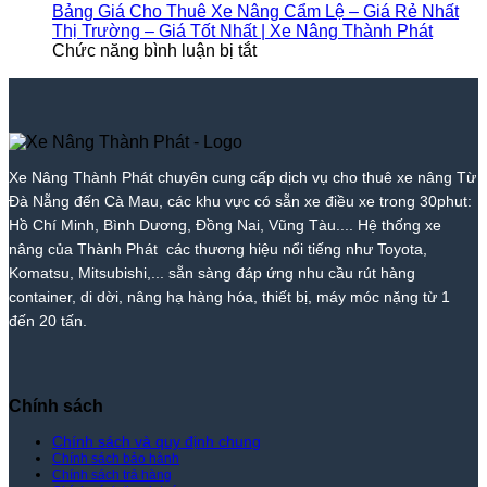
Thị
Giá
Thành
Nhất
–
Tam
|
Bảng Giá Cho Thuê Xe Nâng Cẩm Lệ – Giá Rẻ Nhất
Trường
Cho
Phát
2026
Giá
Kỳ
Xe
Thị Trường – Giá Tốt Nhất | Xe Nâng Thành Phát
–
Thuê
ở
|
Tốt
–
Nâng
Chức năng bình luận bị tắt
Giá
Xe
Bảng
Xe
Nhất
Giá
Thành
Tốt
Nâng
Giá
Nâng
|
Tốt
Phát
Nhất
Hòa
Cho
Thành
Xe
Nhất
|
Vang
Thuê
Phát
Nâng
|
Xe
–
Xe
Thành
Xe
Nâng
Giá
Nâng
Phát
Nâng
Xe Nâng Thành Phát chuyên cung cấp dịch vụ cho thuê xe nâng Từ
Thành
Rẻ
Cẩm
Thành
Đà Nẵng đến Cà Mau, các khu vực có sẵn xe điều xe trong 30phut:
Phát
Nhất
Lệ
Phát
Thị
–
Hồ Chí Minh, Bình Dương, Đồng Nai, Vũng Tàu.... Hệ thống xe
Trường
Giá
nâng của Thành Phát các thương hiệu nổi tiếng như Toyota,
–
Rẻ
Komatsu, Mitsubishi,... sẵn sàng đáp ứng nhu cầu rút hàng
Giá
Nhất
container, di dời, nâng hạ hàng hóa, thiết bị, máy móc nặng từ 1
Tốt
Thị
đến 20 tấn.
Nhất
Trường
|
–
Xe
Giá
Nâng
Tốt
Thành
Nhất
Chính sách
Phát
|
Xe
Chính sách và quy định chung
Chính sách bảo hành
Nâng
Chính sách trả hàng
Thành