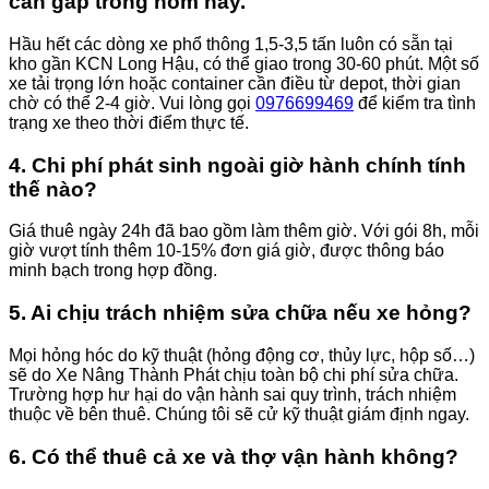
cần gấp trong hôm nay.
Hầu hết các dòng xe phổ thông 1,5-3,5 tấn luôn có sẵn tại
kho gần KCN Long Hậu, có thể giao trong 30-60 phút. Một số
xe tải trọng lớn hoặc container cần điều từ depot, thời gian
chờ có thể 2-4 giờ. Vui lòng gọi
0976699469
để kiểm tra tình
trạng xe theo thời điểm thực tế.
4. Chi phí phát sinh ngoài giờ hành chính tính
thế nào?
Giá thuê ngày 24h đã bao gồm làm thêm giờ. Với gói 8h, mỗi
giờ vượt tính thêm 10-15% đơn giá giờ, được thông báo
minh bạch trong hợp đồng.
5. Ai chịu trách nhiệm sửa chữa nếu xe hỏng?
Mọi hỏng hóc do kỹ thuật (hỏng động cơ, thủy lực, hộp số…)
sẽ do Xe Nâng Thành Phát chịu toàn bộ chi phí sửa chữa.
Trường hợp hư hại do vận hành sai quy trình, trách nhiệm
thuộc về bên thuê. Chúng tôi sẽ cử kỹ thuật giám định ngay.
6. Có thể thuê cả xe và thợ vận hành không?