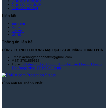
Chính sách thanh toán
Phát
Chính sách vận chuyển
Chính sách bảo mật
Liên kết
Trang chủ
Dịch vụ
Giới thiệu
Liên hệ
Thông tin liên hệ
CÔNG TY TNHH THƯƠNG MẠI DỊCH VỤ XE NÂNG THÀNH PHÁT
Email: Xenangthanhphatvn@gmail.com
MST: 3701859518
Trụ sở:
21 đường Tân Phước, Khu phố Tân Phước, Phường
Tân Đông Hiệp, TP Hồ Chí Minh
Hình ảnh tại Thành Phát