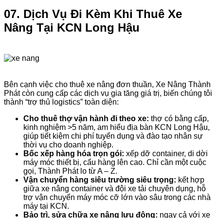
07. Dịch Vụ Đi Kèm Khi Thuê Xe
Nâng Tại KCN Long Hậu
Bên cạnh việc cho thuê xe nâng đơn thuần, Xe Nâng Thành
Phát còn cung cấp các dịch vụ gia tăng giá trị, biến chúng tôi
thành “trợ thủ logistics” toàn diện:
Cho thuê thợ vận hành đi theo xe:
thợ có bằng cấp,
kinh nghiệm >5 năm, am hiểu địa bàn KCN Long Hậu,
giúp tiết kiệm chi phí tuyển dụng và đào tạo nhân sự
thời vụ cho doanh nghiệp.
Bốc xếp hàng hóa trọn gói:
xếp dỡ container, di dời
máy móc thiết bị, cẩu hàng lên cao. Chỉ cần một cuộc
gọi, Thành Phát lo từ A – Z.
Vận chuyển hàng siêu trường siêu trọng:
kết hợp
giữa xe nâng container và đội xe tải chuyên dụng, hỗ
trợ vận chuyển máy móc cỡ lớn vào sâu trong các nhà
máy tại KCN.
Bảo trì, sửa chữa xe nâng lưu động:
ngay cả với xe