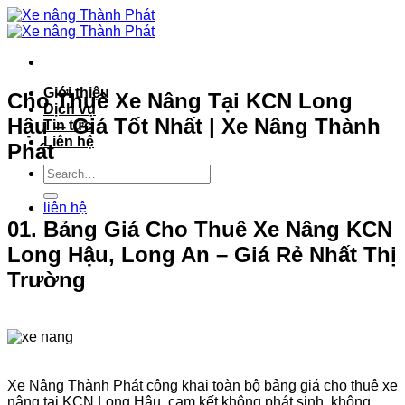
Bỏ
qua
nội
dung
Giới thiệu
Cho Thuê Xe Nâng Tại KCN Long
Dịch vụ
Hậu – Giá Tốt Nhất | Xe Nâng Thành
Tin tức
Liên hệ
Phát
liên hệ
01. Bảng Giá Cho Thuê Xe Nâng KCN
Long Hậu, Long An – Giá Rẻ Nhất Thị
Trường
Xe Nâng Thành Phát công khai toàn bộ bảng giá cho thuê xe
nâng tại KCN Long Hậu, cam kết không phát sinh, không