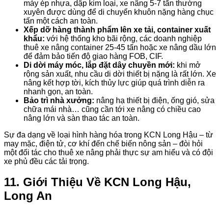
máy ép nhựa, dập kim loại, xe nâng 5-7 tấn thường
xuyên được dùng để di chuyển khuôn nặng hàng chục
tấn một cách an toàn.
Xếp dỡ hàng thành phẩm lên xe tải, container xuất
khẩu:
với hệ thống kho bãi rộng, các doanh nghiệp
thuê xe nâng container 25-45 tấn hoặc xe nâng dầu lớn
để đảm bảo tiến độ giao hàng FOB, CIF.
Di dời máy móc, lắp đặt dây chuyền mới:
khi mở
rộng sản xuất, nhu cầu di dời thiết bị nặng là rất lớn. Xe
nâng kết hợp tời, kích thủy lực giúp quá trình diễn ra
nhanh gọn, an toàn.
Bảo trì nhà xưởng:
nâng hạ thiết bị điện, ống gió, sửa
chữa mái nhà… cũng cần tới xe nâng có chiều cao
nâng lớn và sàn thao tác an toàn.
Sự đa dạng về loại hình hàng hóa trong KCN Long Hậu – từ
may mặc, điện tử, cơ khí đến chế biến nông sản – đòi hỏi
một đối tác cho thuê xe nâng phải thực sự am hiểu và có đội
xe phủ đều các tải trọng.
11. Giới Thiệu Về KCN Long Hậu,
Long An