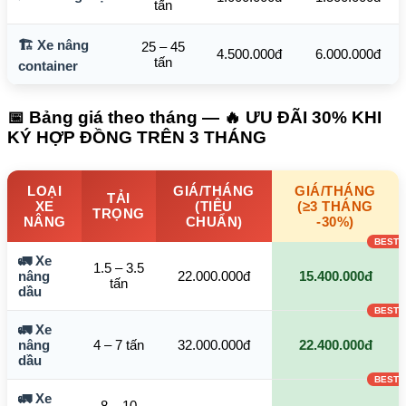
tấn
🏗️ Xe nâng
25 – 45
4.500.000đ
6.000.000đ
tấn
container
📅 Bảng giá theo tháng — 🔥 ƯU ĐÃI 30% KHI
KÝ HỢP ĐỒNG TRÊN 3 THÁNG
LOẠI
GIÁ/THÁNG
GIÁ/THÁNG
TẢI
XE
(TIÊU
(≥3 THÁNG
TRỌNG
NÂNG
CHUẨN)
-30%)
🚛 Xe
1.5 – 3.5
nâng
22.000.000đ
15.400.000đ
tấn
dầu
🚛 Xe
nâng
4 – 7 tấn
32.000.000đ
22.400.000đ
dầu
🚛 Xe
8 – 10