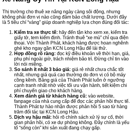
Thị trường cho thuê xe nâng ngày càng sôi động, nhưng
không phải đơn vị nào cũng đảm bảo chất lượng. Dưới đây
là 5 tiêu chí “vàng” giúp doanh nghiệp lựa chọn đúng đối tác:
Kiểm tra xe thực tế:
hãy đến tận kho xem xe, kiểm tra
giấy tờ, tem kiểm định. Tránh thuê “xe mù” chỉ qua điện
thoại. Với Thành Phát, khách hàng được hoan nghênh
ghé kho ngay gần KCN Long Hậu để lái thử.
Hợp đồng rõ ràng:
đọc kỹ điều khoản về thời hạn, giá,
phụ phí ngoài giờ, trách nhiệm bảo trì. Đừng chỉ tin vào
lời nói miệng.
So sánh ít nhất 3 báo giá:
giá rẻ nhất chưa chắc tốt
nhất, nhưng giá quá cao thường do đơn vị có bộ máy
cồng kềnh. Bảng giá của Thành Phát luôn ở ngưỡng
cạnh tranh nhất nhờ việc tối ưu vận hành, tiết kiệm chi
phí chuyển giao cho khách hàng.
Xem đánh giá từ khách hàng cũ:
vào website,
fanpage của nhà cung cấp để đọc các phản hồi thực tế.
Thành Phát tự hào nhận được phản hồi 5 sao từ hàng
trăm đối tác tại KCN Long Hậu.
Dịch vụ hậu mãi:
hỏi rõ chính sách xử lý sự cố, thời
gian phản hồi, có xe dự phòng không. Đây chính là yếu
tố “sống còn” khi sản xuất đang chạy gấp.