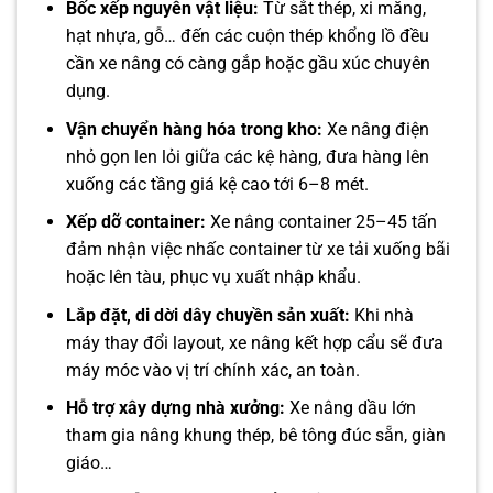
Bốc xếp nguyên vật liệu:
Từ sắt thép, xi măng,
hạt nhựa, gỗ… đến các cuộn thép khổng lồ đều
cần xe nâng có càng gắp hoặc gầu xúc chuyên
dụng.
Vận chuyển hàng hóa trong kho:
Xe nâng điện
nhỏ gọn len lỏi giữa các kệ hàng, đưa hàng lên
xuống các tầng giá kệ cao tới 6–8 mét.
Xếp dỡ container:
Xe nâng container 25–45 tấn
đảm nhận việc nhấc container từ xe tải xuống bãi
hoặc lên tàu, phục vụ xuất nhập khẩu.
Lắp đặt, di dời dây chuyền sản xuất:
Khi nhà
máy thay đổi layout, xe nâng kết hợp cẩu sẽ đưa
máy móc vào vị trí chính xác, an toàn.
Hỗ trợ xây dựng nhà xưởng:
Xe nâng dầu lớn
tham gia nâng khung thép, bê tông đúc sẵn, giàn
giáo…