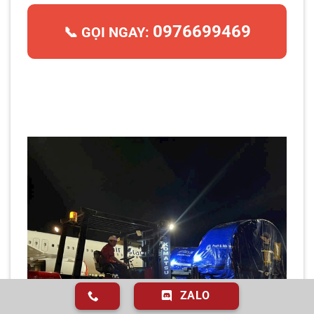
0976699469
📞 GỌI NGAY:
ZALO