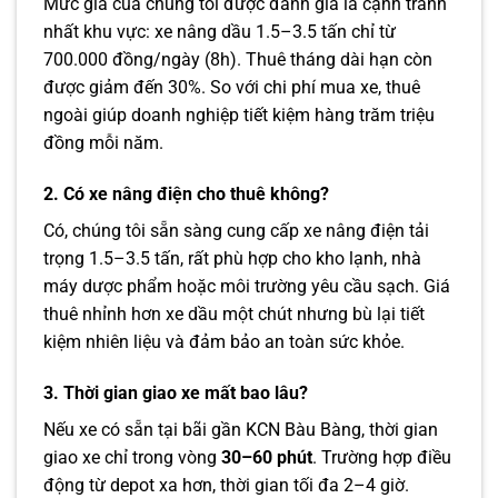
Mức giá của chúng tôi được đánh giá là cạnh tranh
nhất khu vực: xe nâng dầu 1.5–3.5 tấn chỉ từ
700.000 đồng/ngày (8h). Thuê tháng dài hạn còn
được giảm đến 30%. So với chi phí mua xe, thuê
ngoài giúp doanh nghiệp tiết kiệm hàng trăm triệu
đồng mỗi năm.
2. Có xe nâng điện cho thuê không?
Có, chúng tôi sẵn sàng cung cấp xe nâng điện tải
trọng 1.5–3.5 tấn, rất phù hợp cho kho lạnh, nhà
máy dược phẩm hoặc môi trường yêu cầu sạch. Giá
thuê nhỉnh hơn xe dầu một chút nhưng bù lại tiết
kiệm nhiên liệu và đảm bảo an toàn sức khỏe.
3. Thời gian giao xe mất bao lâu?
Nếu xe có sẵn tại bãi gần KCN Bàu Bàng, thời gian
giao xe chỉ trong vòng
30–60 phút
. Trường hợp điều
động từ depot xa hơn, thời gian tối đa 2–4 giờ.