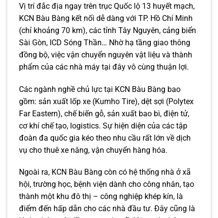
Vị trí đắc địa ngay trên trục Quốc lộ 13 huyết mạch,
KCN Bàu Bàng kết nối dễ dàng với TP. Hồ Chí Minh
(chỉ khoảng 70 km), các tỉnh Tây Nguyên, cảng biển
Sài Gòn, ICD Sóng Thần… Nhờ hạ tầng giao thông
đồng bộ, việc vận chuyển nguyên vật liệu và thành
phẩm của các nhà máy tại đây vô cùng thuận lợi.
Các ngành nghề chủ lực tại KCN Bàu Bàng bao
gồm: sản xuất lốp xe (Kumho Tire), dệt sợi (Polytex
Far Eastern), chế biến gỗ, sản xuất bao bì, điện tử,
cơ khí chế tạo, logistics. Sự hiện diện của các tập
đoàn đa quốc gia kéo theo nhu cầu rất lớn về dịch
vụ cho thuê xe nâng, vận chuyển hàng hóa.
Ngoài ra, KCN Bàu Bàng còn có hệ thống nhà ở xã
hội, trường học, bệnh viện dành cho công nhân, tạo
thành một khu đô thị – công nghiệp khép kín, là
điểm đến hấp dẫn cho các nhà đầu tư. Đây cũng là