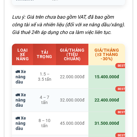
Lưu ý: Giá trên chưa bao gồm VAT, đã bao gồm
công tài xế và nhiên liệu (đối với xe nâng dầu/xăng).
Giá thuê 24h áp dụng cho ca làm việc liên tục.
LOẠI
GIÁ/THÁNG
GIÁ/THÁNG
TẢI
XE
(TIÊU
(≥3 THÁNG
TRỌNG
NÂNG
CHUẨN)
-30%)
🚛 Xe
1.5 –
nâng
22.000.000đ
15.400.000đ
3.5 tấn
dầu
🚛 Xe
4 – 7
nâng
32.000.000đ
22.400.000đ
tấn
dầu
🚛 Xe
8 – 10
nâng
45.000.000đ
31.500.000đ
tấn
dầu