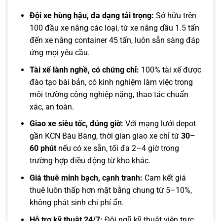
Đội xe hùng hậu, đa dạng tải trọng:
Sở hữu trên
100 đầu xe nâng các loại, từ xe nâng dầu 1.5 tấn
đến xe nâng container 45 tấn, luôn sẵn sàng đáp
ứng mọi yêu cầu.
Tài xế lành nghề, có chứng chỉ:
100% tài xế được
đào tạo bài bản, có kinh nghiệm làm việc trong
môi trường công nghiệp nặng, thao tác chuẩn
xác, an toàn.
Giao xe siêu tốc, đúng giờ:
Với mạng lưới depot
gần KCN Bàu Bàng, thời gian giao xe chỉ từ
30–
60 phút
nếu có xe sẵn, tối đa 2–4 giờ trong
trường hợp điều động từ kho khác.
Giá thuê minh bạch, cạnh tranh:
Cam kết giá
thuê luôn thấp hơn mặt bằng chung từ 5–10%,
không phát sinh chi phí ẩn.
Hỗ trợ kỹ thuật 24/7:
Đội ngũ kỹ thuật viên trực