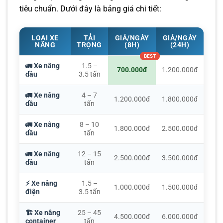
tiêu chuẩn. Dưới đây là bảng giá chi tiết:
LOẠI XE
TẢI
GIÁ/NGÀY
GIÁ/NGÀY
NÂNG
TRỌNG
(8H)
(24H)
🚛 Xe nâng
1.5 –
700.000đ
1.200.000đ
dầu
3.5 tấn
🚛 Xe nâng
4 – 7
1.200.000đ
1.800.000đ
dầu
tấn
🚛 Xe nâng
8 – 10
1.800.000đ
2.500.000đ
dầu
tấn
🚛 Xe nâng
12 – 15
2.500.000đ
3.500.000đ
dầu
tấn
⚡ Xe nâng
1.5 –
1.000.000đ
1.500.000đ
điện
3.5 tấn
🏗️ Xe nâng
25 – 45
4.500.000đ
6.000.000đ
container
tấn