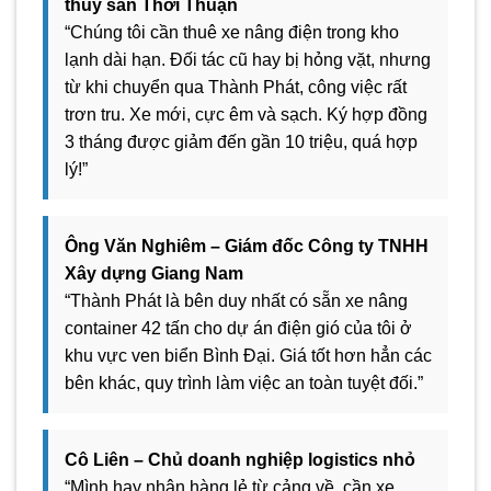
thủy sản Thới Thuận
“Chúng tôi cần thuê xe nâng điện trong kho
lạnh dài hạn. Đối tác cũ hay bị hỏng vặt, nhưng
từ khi chuyển qua Thành Phát, công việc rất
trơn tru. Xe mới, cực êm và sạch. Ký hợp đồng
3 tháng được giảm đến gần 10 triệu, quá hợp
lý!”
Ông Văn Nghiêm – Giám đốc Công ty TNHH
Xây dựng Giang Nam
“Thành Phát là bên duy nhất có sẵn xe nâng
container 42 tấn cho dự án điện gió của tôi ở
khu vực ven biển Bình Đại. Giá tốt hơn hẳn các
bên khác, quy trình làm việc an toàn tuyệt đối.”
Cô Liên – Chủ doanh nghiệp logistics nhỏ
“Mình hay nhận hàng lẻ từ cảng về, cần xe