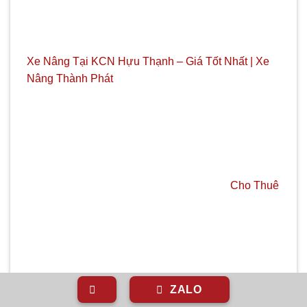
Xe Nâng Tại KCN Hựu Thạnh – Giá Tốt Nhất | Xe
Nâng Thành Phát
Cho Thuê
ZALO
Xe Nâng Tại Hòn Đất – Giá Tốt Nhất | Xe Nâng