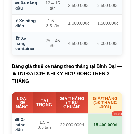
🚛 Xe nâng
12 – 15
2.500.000đ
3.500.000đ
dầu
tấn
⚡ Xe nâng
1.5 –
1.000.000đ
1.500.000đ
điện
3.5 tấn
🏗️ Xe
25 – 45
nâng
4.500.000đ
6.000.000đ
tấn
container
Bảng giá thuê xe nâng theo tháng tại Bình Đại —
🔥 ƯU ĐÃI 30% KHI KÝ HỢP ĐỒNG TRÊN 3
THÁNG
LOẠI
GIÁ/THÁNG
GIÁ/THÁNG
TẢI
XE
(TIÊU
(≥3 THÁNG
TRỌNG
NÂNG
CHUẨN)
-30%)
🚛 Xe
1.5 –
nâng
22.000.000đ
15.400.000đ
3.5 tấn
dầu