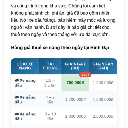
và công trình trong khu vực. Chúng tôi cam kết
không phát sinh chi phí ẩn, giá đã bao gồm nhiên
liệu (với xe dầu/xăng), bảo hiểm máy móc và lương
người vận hành. Dưới đây là báo giá chi tiết cho
thuê theo ngày và theo tháng với ưu đãi cực lớn.
Bảng giá thuê xe nâng theo ngày tại Bình Đại
LOẠI XE
TẢI
GIÁ/NGÀY
GIÁ/NGÀY
NÂNG
TRỌNG
(8H)
(24H)
🚛 Xe nâng
1.5 –
700.000đ
1.200.000đ
dầu
3.5 tấn
🚛 Xe nâng
4 – 7
1.200.000đ
1.800.000đ
dầu
tấn
🚛 Xe nâng
8 – 10
1.800.000đ
2.500.000đ
dầu
tấn