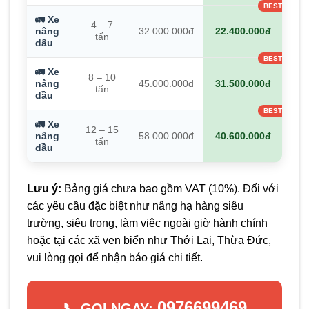
🚛 Xe
4 – 7
nâng
32.000.000đ
22.400.000đ
tấn
dầu
🚛 Xe
8 – 10
nâng
45.000.000đ
31.500.000đ
tấn
dầu
🚛 Xe
12 – 15
nâng
58.000.000đ
40.600.000đ
tấn
dầu
Lưu ý:
Bảng giá chưa bao gồm VAT (10%). Đối với
các yêu cầu đặc biệt như nâng hạ hàng siêu
trường, siêu trọng, làm việc ngoài giờ hành chính
hoặc tại các xã ven biển như Thới Lai, Thừa Đức,
vui lòng gọi để nhận báo giá chi tiết.
0976699469
📞 GỌI NGAY: