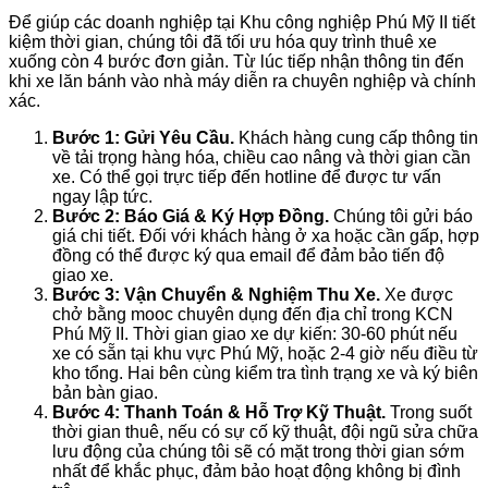
Để giúp các doanh nghiệp tại Khu công nghiệp Phú Mỹ II tiết
kiệm thời gian, chúng tôi đã tối ưu hóa quy trình thuê xe
xuống còn 4 bước đơn giản. Từ lúc tiếp nhận thông tin đến
khi xe lăn bánh vào nhà máy diễn ra chuyên nghiệp và chính
xác.
Bước 1: Gửi Yêu Cầu.
Khách hàng cung cấp thông tin
về tải trọng hàng hóa, chiều cao nâng và thời gian cần
xe. Có thể gọi trực tiếp đến hotline để được tư vấn
ngay lập tức.
Bước 2: Báo Giá & Ký Hợp Đồng.
Chúng tôi gửi báo
giá chi tiết. Đối với khách hàng ở xa hoặc cần gấp, hợp
đồng có thể được ký qua email để đảm bảo tiến độ
giao xe.
Bước 3: Vận Chuyển & Nghiệm Thu Xe.
Xe được
chở bằng mooc chuyên dụng đến địa chỉ trong KCN
Phú Mỹ II. Thời gian giao xe dự kiến: 30-60 phút nếu
xe có sẵn tại khu vực Phú Mỹ, hoặc 2-4 giờ nếu điều từ
kho tổng. Hai bên cùng kiểm tra tình trạng xe và ký biên
bản bàn giao.
Bước 4: Thanh Toán & Hỗ Trợ Kỹ Thuật.
Trong suốt
thời gian thuê, nếu có sự cố kỹ thuật, đội ngũ sửa chữa
lưu động của chúng tôi sẽ có mặt trong thời gian sớm
nhất để khắc phục, đảm bảo hoạt động không bị đình