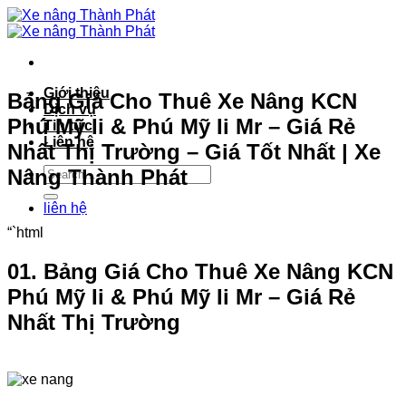
Bỏ
qua
nội
dung
Giới thiệu
Bảng Giá Cho Thuê Xe Nâng KCN
Dịch vụ
Phú Mỹ Ii & Phú Mỹ Ii Mr – Giá Rẻ
Tin tức
Liên hệ
Nhất Thị Trường – Giá Tốt Nhất | Xe
Nâng Thành Phát
liên hệ
“`html
01. Bảng Giá Cho Thuê Xe Nâng KCN
Phú Mỹ Ii & Phú Mỹ Ii Mr – Giá Rẻ
Nhất Thị Trường