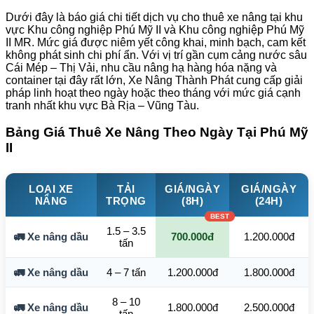
Dưới đây là báo giá chi tiết dịch vụ cho thuê xe nâng tại khu
vực Khu công nghiệp Phú Mỹ II và Khu công nghiệp Phú Mỹ
II MR. Mức giá được niêm yết công khai, minh bạch, cam kết
không phát sinh chi phí ẩn. Với vị trí gần cụm cảng nước sâu
Cái Mép – Thị Vải, nhu cầu nâng hạ hàng hóa nặng và
container tại đây rất lớn, Xe Nâng Thành Phát cung cấp giải
pháp linh hoạt theo ngày hoặc theo tháng với mức giá cạnh
tranh nhất khu vực Bà Rịa – Vũng Tàu.
Bảng Giá Thuê Xe Nâng Theo Ngày Tại Phú Mỹ
II
LOẠI XE
TẢI
GIÁ/NGÀY
GIÁ/NGÀY
NÂNG
TRỌNG
(8H)
(24H)
1.5 – 3.5
🚛 Xe nâng dầu
700.000đ
1.200.000đ
tấn
🚛 Xe nâng dầu
4 – 7 tấn
1.200.000đ
1.800.000đ
8 – 10
🚛 Xe nâng dầu
1.800.000đ
2.500.000đ
tấn