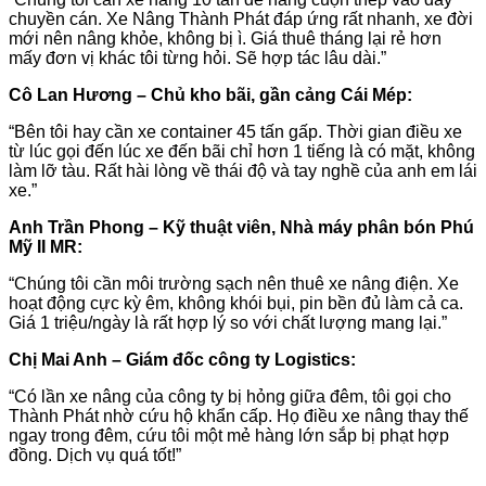
chuyền cán. Xe Nâng Thành Phát đáp ứng rất nhanh, xe đời
mới nên nâng khỏe, không bị ì. Giá thuê tháng lại rẻ hơn
mấy đơn vị khác tôi từng hỏi. Sẽ hợp tác lâu dài.”
Cô Lan Hương – Chủ kho bãi, gần cảng Cái Mép:
“Bên tôi hay cần xe container 45 tấn gấp. Thời gian điều xe
từ lúc gọi đến lúc xe đến bãi chỉ hơn 1 tiếng là có mặt, không
làm lỡ tàu. Rất hài lòng về thái độ và tay nghề của anh em lái
xe.”
Anh Trần Phong – Kỹ thuật viên, Nhà máy phân bón Phú
Mỹ II MR:
“Chúng tôi cần môi trường sạch nên thuê xe nâng điện. Xe
hoạt động cực kỳ êm, không khói bụi, pin bền đủ làm cả ca.
Giá 1 triệu/ngày là rất hợp lý so với chất lượng mang lại.”
Chị Mai Anh – Giám đốc công ty Logistics:
“Có lần xe nâng của công ty bị hỏng giữa đêm, tôi gọi cho
Thành Phát nhờ cứu hộ khẩn cấp. Họ điều xe nâng thay thế
ngay trong đêm, cứu tôi một mẻ hàng lớn sắp bị phạt hợp
đồng. Dịch vụ quá tốt!”