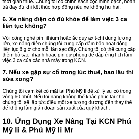
thời gian thuê. Chúng tôi có chính sách cọc minh bạch, hoàn
trả đầy đủ khi kết thúc hợp đồng nếu xe không hư hại.
6. Xe nâng điện có đủ khỏe để làm việc 3 ca
liên tục không?
Với công nghệ pin lithium hoặc ắc quy axit-chì dung lượng
lớn, xe nâng điện chúng tôi cung cấp đảm bảo hoạt động
liên tục 8 giờ cho mỗi lần sạc đầy. Chúng tôi có thể cung cấp
thêm bộ sạc nhanh hoặc pin dự phòng để đáp ứng lịch làm
việc 3 ca của các nhà máy trong KCN.
7. Nếu xe gặp sự cố trong lúc thuê, bao lâu thì
sửa xong?
Chúng tôi cam kết có mặt tại Phú Mỹ II để xử lý sự cố trong
vòng 60 phút. Nếu lỗi nặng không thể khắc phục tại chỗ,
chúng tôi sẽ lập tức điều một xe tương đương đến thay thế
để không làm gián đoạn sản xuất của quý khách.
10. Ứng Dụng Xe Nâng Tại KCN Phú
Mỹ Ii & Phú Mỹ Ii Mr