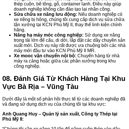
thép cuộn, bê tông, gỗ, container lạnh. Điều này giúp
doanh nghiệp không cần đào tạo lại nhân công.
Sửa chữa xe nâng lưu động:
Nếu doanh nghiệp có
xe riêng bị hỏng, chúng tôi cung cấp dịch vụ sửa chữa
tận xưởng tại KCN Phú Mỹ II, thay thế linh kiện chính
hãng.
Nâng hạ máy móc công nghiệp:
Sử dụng xe nâng
trọng tải lớn để cẩu, di dời, lắp đặt các dây chuyền sản
xuất mới. Dịch vụ này rất được ưa chuộng bởi các nhà
máy mới đầu tư vào KCN Phú Mỹ II MR.
Xe mooc vận chuyển nội bộ:
Chuyển hàng từ nhà
máy ra cảng hoặc giữa các phân xưởng trong khu
công nghiệp.
08. Đánh Giá Từ Khách Hàng Tại Khu
Vực Bà Rịa – Vũng Tàu
Dưới đây là một số phản hồi thực tế từ các doanh nghiệp đã
và đang sử dụng dịch vụ của chúng tôi tại khu vực:
Anh Quang Huy – Quản lý sản xuất, Công ty Thép tại
Phú Mỹ II:
“Chúng tôi cần xe nâng 10 tấn để nâng cuộn thép vào dây