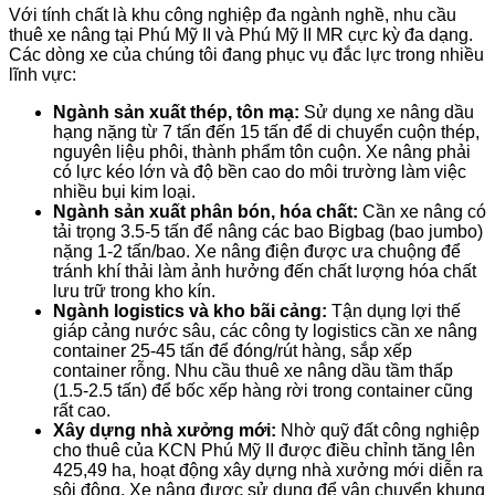
Với tính chất là khu công nghiệp đa ngành nghề, nhu cầu
thuê xe nâng tại Phú Mỹ II và Phú Mỹ II MR cực kỳ đa dạng.
Các dòng xe của chúng tôi đang phục vụ đắc lực trong nhiều
lĩnh vực:
Ngành sản xuất thép, tôn mạ:
Sử dụng xe nâng dầu
hạng nặng từ 7 tấn đến 15 tấn để di chuyển cuộn thép,
nguyên liệu phôi, thành phẩm tôn cuộn. Xe nâng phải
có lực kéo lớn và độ bền cao do môi trường làm việc
nhiều bụi kim loại.
Ngành sản xuất phân bón, hóa chất:
Cần xe nâng có
tải trọng 3.5-5 tấn để nâng các bao Bigbag (bao jumbo)
nặng 1-2 tấn/bao. Xe nâng điện được ưa chuộng để
tránh khí thải làm ảnh hưởng đến chất lượng hóa chất
lưu trữ trong kho kín.
Ngành logistics và kho bãi cảng:
Tận dụng lợi thế
giáp cảng nước sâu, các công ty logistics cần xe nâng
container 25-45 tấn để đóng/rút hàng, sắp xếp
container rỗng. Nhu cầu thuê xe nâng dầu tầm thấp
(1.5-2.5 tấn) để bốc xếp hàng rời trong container cũng
rất cao.
Xây dựng nhà xưởng mới:
Nhờ quỹ đất công nghiệp
cho thuê của KCN Phú Mỹ II được điều chỉnh tăng lên
425,49 ha, hoạt động xây dựng nhà xưởng mới diễn ra
sôi động. Xe nâng được sử dụng để vận chuyển khung