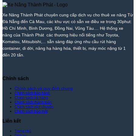
|
Vang
Thuê
Phát
Nâng
|
Xe
–
Xe
Thành
Xe
Nâng
Giá
Nâng
Phát
Nâng
Xe Nâng Thành Phát chuyên cung cấp dịch vụ cho thuê xe nâng Từ
Thành
Rẻ
Cẩm
Thành
Đà Nẵng đến Cà Mau, các khu vực có sẵn xe điều xe trong 30phut:
Phát
Nhất
Lệ
Phát
Thị
–
Hồ Chí Minh, Bình Dương, Đồng Nai, Vũng Tàu.... Hệ thống xe
Trường
Giá
nâng của Thành Phát các thương hiệu nổi tiếng như Toyota,
–
Rẻ
Komatsu, Mitsubishi,... sẵn sàng đáp ứng nhu cầu rút hàng
Giá
Nhất
container, di dời, nâng hạ hàng hóa, thiết bị, máy móc nặng từ 1
Tốt
Thị
đến 20 tấn.
Nhất
Trường
|
–
Xe
Giá
Nâng
Tốt
Thành
Nhất
Chính sách
Phát
|
Xe
Chính sách và quy định chung
Chính sách bảo hành
Nâng
Chính sách trả hàng
Thành
Chính sách thanh toán
Phát
Chính sách vận chuyển
Chính sách bảo mật
Liên kết
Trang chủ
Dịch vụ