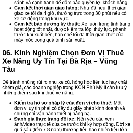
sánh và cạnh tranh để đảm bảo quyền lợi khách hàng.
Cam kết thời gian giao hàng:
Như đã nêu, thời gian
giao xe tối đa 4 giờ, thường trực trong 30 phút nếu có
xe cơ động trong khu vực.
Cam kết bảo dưỡng kỹ thuật:
Xe luôn trong tình trạng
hoạt động tốt nhất, được kiểm tra lốp, thủy lực, phanh
trước khi xuất bến, hạn chế tối đa thời gian chết của
máy móc trong quá trình sản xuất.
06. Kinh Nghiệm Chọn Đơn Vị Thuê
Xe Nâng Uy Tín Tại Bà Rịa – Vũng
Tàu
Để tránh những rủi ro như xe cũ, hỏng hóc liên tục hay chặt
chém giá, các doanh nghiệp trong KCN Phú Mỹ II cần lưu ý
những điểm sau khi thuê xe nâng:
Kiểm tra hồ sơ pháp lý của đơn vị cho thuê:
Một
đơn vị uy tín phải có đầy đủ giấy phép kinh doanh và
chứng chỉ vận hành thiết bị nâng hạ.
Đánh giá thực trạng đội xe:
Nên yêu cầu xem
ảnh/video thực tế của xe trước khi ký hợp đồng. Đời xe
quá sâu (trên 7-8 năm) thường tiêu hao nhiên liệu lớn