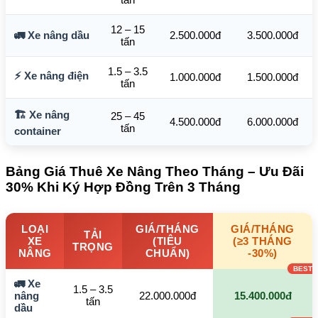
12 – 15
🚛 Xe nâng dầu
2.500.000đ
3.500.000đ
tấn
1.5 – 3.5
⚡ Xe nâng điện
1.000.000đ
1.500.000đ
tấn
🏗️ Xe nâng
25 – 45
4.500.000đ
6.000.000đ
tấn
container
Bảng Giá Thuê Xe Nâng Theo Tháng – Ưu Đãi
30% Khi Ký Hợp Đồng Trên 3 Tháng
LOẠI
GIÁ/THÁNG
GIÁ/THÁNG
TẢI
XE
(TIÊU
(≥3 THÁNG
TRỌNG
NÂNG
CHUẨN)
-30%)
🚛 Xe
1.5 – 3.5
nâng
22.000.000đ
15.400.000đ
tấn
dầu