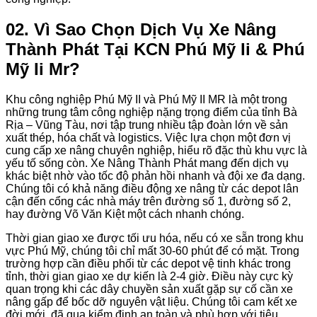
02. Vì Sao Chọn Dịch Vụ Xe Nâng
Thành Phát Tại KCN Phú Mỹ Ii & Phú
Mỹ Ii Mr?
Khu công nghiệp Phú Mỹ II và Phú Mỹ II MR là một trong
những trung tâm công nghiệp nặng trọng điểm của tỉnh Bà
Rịa – Vũng Tàu, nơi tập trung nhiều tập đoàn lớn về sản
xuất thép, hóa chất và logistics. Việc lựa chọn một đơn vị
cung cấp xe nâng chuyên nghiệp, hiểu rõ đặc thù khu vực là
yếu tố sống còn. Xe Nâng Thành Phát mang đến dịch vụ
khác biệt nhờ vào tốc độ phản hồi nhanh và đội xe đa dạng.
Chúng tôi có khả năng điều động xe nâng từ các depot lân
cận đến cổng các nhà máy trên đường số 1, đường số 2,
hay đường Võ Văn Kiệt một cách nhanh chóng.
Thời gian giao xe được tối ưu hóa, nếu có xe sẵn trong khu
vực Phú Mỹ, chúng tôi chỉ mất 30-60 phút để có mặt. Trong
trường hợp cần điều phối từ các depot vệ tinh khác trong
tỉnh, thời gian giao xe dự kiến là 2-4 giờ. Điều này cực kỳ
quan trọng khi các dây chuyền sản xuất gặp sự cố cần xe
nâng gấp để bốc dỡ nguyên vật liệu. Chúng tôi cam kết xe
đời mới, đã qua kiểm định an toàn và phù hợp với tiêu