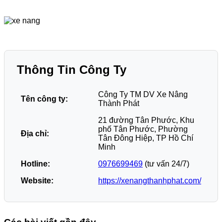
Thông Tin Công Ty
Công Ty TM DV Xe Nâng
Tên công ty:
Thành Phát
21 đường Tân Phước, Khu
phố Tân Phước, Phường
Địa chỉ:
Tân Đông Hiệp, TP Hồ Chí
Minh
Hotline:
0976699469
(tư vấn 24/7)
Website:
https://xenangthanhphat.com/