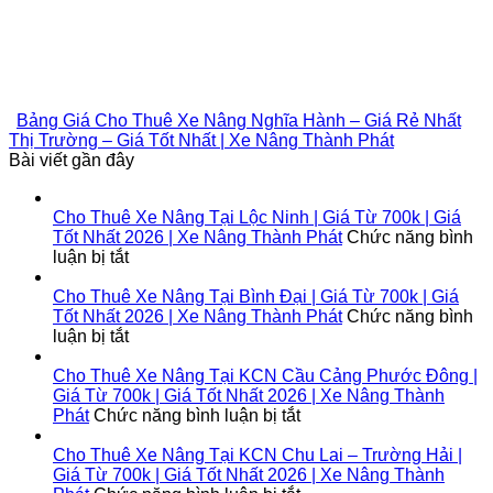
Bảng Giá Cho Thuê Xe Nâng Nghĩa Hành – Giá Rẻ Nhất
Thị Trường – Giá Tốt Nhất | Xe Nâng Thành Phát
Bài viết gần đây
Cho Thuê Xe Nâng Tại Lộc Ninh | Giá Từ 700k | Giá
Tốt Nhất 2026 | Xe Nâng Thành Phát
Chức năng bình
ở
luận bị tắt
Cho
Thuê
Cho Thuê Xe Nâng Tại Bình Đại | Giá Từ 700k | Giá
Xe
Tốt Nhất 2026 | Xe Nâng Thành Phát
Chức năng bình
Nâng
ở
luận bị tắt
Tại
Cho
Lộc
Thuê
Cho Thuê Xe Nâng Tại KCN Cầu Cảng Phước Đông |
Ninh
Xe
Giá Từ 700k | Giá Tốt Nhất 2026 | Xe Nâng Thành
|
Nâng
ở
Phát
Chức năng bình luận bị tắt
Giá
Tại
Cho
Từ
Bình
Thuê
Cho Thuê Xe Nâng Tại KCN Chu Lai – Trường Hải |
700k
Đại
Xe
Giá Từ 700k | Giá Tốt Nhất 2026 | Xe Nâng Thành