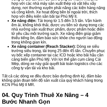
hợp với các nhà máy sản xuất thép và vật liệu xây
dựng, nơi thường xuyên phải nâng các kiện hàng nặng
và cồng kềnh. Xe hoạt động bền bỉ ngoài trời, thích
hợp với điều kiện sân bãi tại Phú Mỹ II.
Xe nâng điện:
Tải trọng từ 1.5 đến 3.5 tấn. Vận hành
êm ái, không khói thải, được ưu tiên sử dụng trong các
nhà xưởng sản xuất thực phẩm, dược phẩm hoặc điện
tử yêu cầu môi trường sạch. Xe nâng điện giúp giảm
thiểu tiếng ồn, đảm bảo sức khỏe cho người lao động
trong không gian kín.
Xe nâng container (Reach Stacker):
Dòng xe siêu
trường siêu trọng, tải trọng 25 đến 45 tấn. Chuyên phục
vụ bốc xếp container tại các ICD hoặc kho bãi hậu cần
cảng biển gần Phú Mỹ. Với lợi thế gần cụm cảng Cái
Mép, dòng xe này giải quyết bài toán logistics cho các
công ty vận tải và kho bãi.
Tất cả các dòng xe đều được bảo dưỡng định kỳ, đảm bảo
không gián đoạn tiến độ sản xuất của quý khách hàng trong
KCN Phú Mỹ II MR.
04. Quy Trình Thuê Xe Nâng – 4
Bước Nhanh Gọn