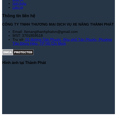
Giới thiệu
Liên hệ
Thông tin liên hệ
CÔNG TY TNHH THƯƠNG MẠI DỊCH VỤ XE NÂNG THÀNH PHÁT
Email: Xenangthanhphatvn@gmail.com
MST: 3701859518
Trụ sở:
21 đường Tân Phước, Khu phố Tân Phước, Phường
Tân Đông Hiệp, TP Hồ Chí Minh
Hình ảnh tại Thành Phát