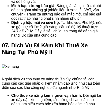
và dễ hỏng vặt.
Minh bạch trong báo giá:
Bảng giá cần ghi rõ chi phí
đã bao gồm những gì (nhiên liệu, lương lái, VAT, vận
chuyển). Tránh xa những báo giá mập mờ, chỉ báo giá
gốc rất thấp nhưng phát sinh nhiều phụ phí.
Dịch vụ hậu mãi và cứu hộ:
Tại khu vực Phú Mỹ, nếu
xe gặp sự cố lúc 2 giờ sáng, cần có đội kỹ thuật trực
24/7 để xử lý. Đây là tiêu chí quan trọng để đánh giá
năng lực của nhà cung cấp.
07. Dịch Vụ Đi Kèm Khi Thuê Xe
Nâng Tại Phú Mỹ II
Ngoài dịch vụ cho thuê xe nâng thuần túy, chúng tôi còn
cung cấp các giải pháp đi kèm nhằm đáp ứng nhu cầu toàn
diện của các khu công nghiệp đa ngành như Phú Mỹ II:
Cho thuê xe nâng kèm người vận hành:
Đội ngũ lái
xe dày dặn kinh nghiệm, có chứng chỉ an toàn lao
động, am hiểu cách bốc xếp hàng hóa đặc thù như