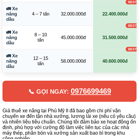
🚛 Xe
nâng
4 – 7 tấn
32.000.000đ
22.400.000đ
dầu
🚛 Xe
8 – 10
nâng
45.000.000đ
31.500.000đ
tấn
dầu
🚛 Xe
12 – 15
nâng
58.000.000đ
40.600.000đ
tấn
dầu
0976699469
📞 GỌI NGAY:
Giá thuê xe nâng tại Phú Mỹ II đã bao gồm chi phí vận
chuyển xe đến tận nhà xưởng, lương lái xe (nếu có yêu cầu)
và nhiên liệu tiêu chuẩn. Chúng tôi đảm bảo xe hoạt động ổn
định, phù hợp với cường độ làm việc liên tục của các nhà
máy thép, phân bón và xưởng sản xuất bao bì trong khu
công nghiệp.