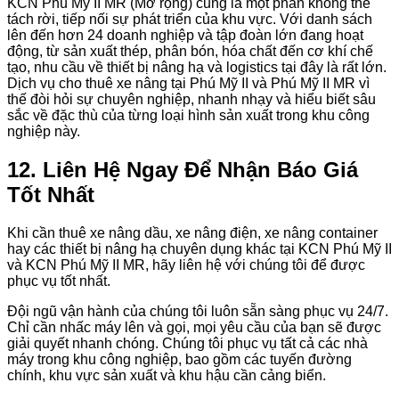
KCN Phú Mỹ II MR (Mở rộng) cũng là một phần không thể
tách rời, tiếp nối sự phát triển của khu vực. Với danh sách
lên đến hơn 24 doanh nghiệp và tập đoàn lớn đang hoạt
động, từ sản xuất thép, phân bón, hóa chất đến cơ khí chế
tạo, nhu cầu về thiết bị nâng hạ và logistics tại đây là rất lớn.
Dịch vụ cho thuê xe nâng tại Phú Mỹ II và Phú Mỹ II MR vì
thế đòi hỏi sự chuyên nghiệp, nhanh nhạy và hiểu biết sâu
sắc về đặc thù của từng loại hình sản xuất trong khu công
nghiệp này.
12. Liên Hệ Ngay Để Nhận Báo Giá
Tốt Nhất
Khi cần thuê xe nâng dầu, xe nâng điện, xe nâng container
hay các thiết bị nâng hạ chuyên dụng khác tại KCN Phú Mỹ II
và KCN Phú Mỹ II MR, hãy liên hệ với chúng tôi để được
phục vụ tốt nhất.
Đội ngũ vận hành của chúng tôi luôn sẵn sàng phục vụ 24/7.
Chỉ cần nhấc máy lên và gọi, mọi yêu cầu của bạn sẽ được
giải quyết nhanh chóng. Chúng tôi phục vụ tất cả các nhà
máy trong khu công nghiệp, bao gồm các tuyến đường
chính, khu vực sản xuất và khu hậu cần cảng biển.