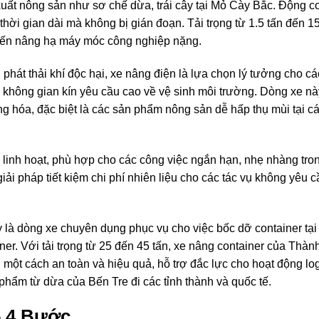
 xuất nông sản như sơ chế dừa, trái cây tại Mỏ Cày Bắc. Động c
thời gian dài mà không bị gián đoạn. Tải trọng từ 1.5 tấn đến 15
 đến nâng hạ máy móc công nghiệp nặng.
hát thải khí độc hại, xe nâng điện là lựa chọn lý tưởng cho c
 không gian kín yêu cầu cao về vệ sinh môi trường. Dòng xe nà
 hóa, đặc biệt là các sản phẩm nông sản dễ hấp thụ mùi tại c
linh hoạt, phù hợp cho các công việc ngắn hạn, nhẹ nhàng tro
i pháp tiết kiệm chi phí nhiên liệu cho các tác vụ không yêu c
là dòng xe chuyên dụng phục vụ cho việc bốc dỡ container tại
er. Với tải trọng từ 25 đến 45 tấn, xe nâng container của Thàn
 một cách an toàn và hiệu quả, hỗ trợ đắc lực cho hoạt động log
phẩm từ dừa của Bến Tre đi các tỉnh thành và quốc tế.
– 4 Bước