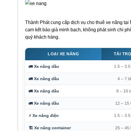
Thành Phát cung cấp dịch vụ cho thuê xe nâng tại
cam kết báo giá minh bạch, không phát sinh chi p
quý khách hàng.
LOẠI XE NÂNG
TẢI TR
🚛 Xe nâng dầu
1.5 – 3.5
🚛 Xe nâng dầu
4 – 7 t
🚛 Xe nâng dầu
8 – 10 
🚛 Xe nâng dầu
12 – 15 
⚡ Xe nâng điện
1.5 – 3.5
🏗️ Xe nâng container
25 – 45 