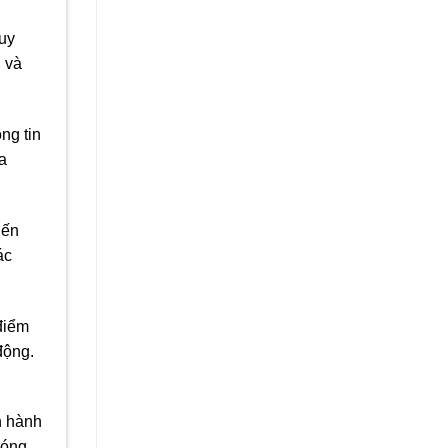
quy
n và
ng tin
a
iến
ác
điểm
động.
n hành
hóng