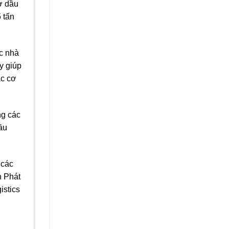
ơ dầu
 tấn
ác nhà
y giúp
ác cơ
ng các
ầu
 các
h Phát
istics