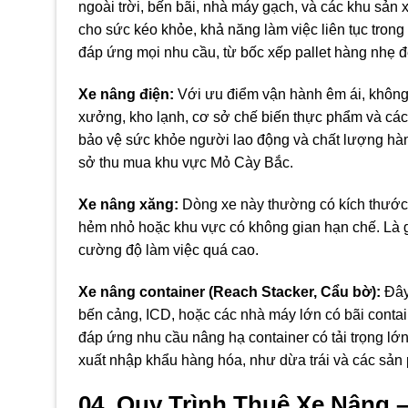
ngoài trời, bến bãi, nhà máy gạch, và các khu sản
cho sức kéo khỏe, khả năng làm việc liên tục trong 
đáp ứng mọi nhu cầu, từ bốc xếp pallet hàng nhẹ
Xe nâng điện:
Với ưu điểm vận hành êm ái, không p
xưởng, kho lạnh, cơ sở chế biến thực phẩm và các
bảo vệ sức khỏe người lao động và chất lượng hàng
sở thu mua khu vực Mỏ Cày Bắc.
Xe nâng xăng:
Dòng xe này thường có kích thước 
hẻm nhỏ hoặc khu vực có không gian hạn chế. Là giả
cường độ làm việc quá cao.
Xe nâng container (Reach Stacker, Cẩu bờ):
Đây 
bến cảng, ICD, hoặc các nhà máy lớn có bãi contain
đáp ứng nhu cầu nâng hạ container có tải trọng lớn
xuất nhập khẩu hàng hóa, như dừa trái và các sản 
04. Quy Trình Thuê Xe Nâng 