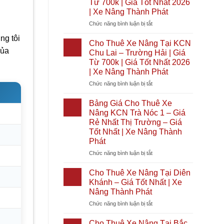
Từ 700k | Giá Tốt Nhất 2026
|
Tại
| Xe Nâng Thành Phát
Giá
Bình
Tốt
Đại
ở
Chức năng bình luận bị tắt
Nhất
|
Cho
ng tôi
2026
Giá
Thuê
Cho Thuê Xe Nâng Tại KCN
|
Từ
Xe
của
Chu Lai – Trường Hải | Giá
Xe
700k
Nâng
Từ 700k | Giá Tốt Nhất 2026
Nâng
|
Tại
| Xe Nâng Thành Phát
Thành
Giá
KCN
Phát
Tốt
Cầu
ở
Chức năng bình luận bị tắt
Nhất
Cảng
Cho
2026
Phước
Thuê
Bảng Giá Cho Thuê Xe
|
Đông
Xe
Nâng KCN Trà Nóc 1 – Giá
Xe
|
Nâng
Rẻ Nhất Thị Trường – Giá
Nâng
Giá
Tại
Tốt Nhất | Xe Nâng Thành
Thành
Từ
KCN
Phát
Phát
700k
Chu
|
Lai
ở
Chức năng bình luận bị tắt
Giá
–
Bảng
Tốt
Trường
Giá
Cho Thuê Xe Nâng Tại Diên
Nhất
Hải
Cho
Khánh – Giá Tốt Nhất | Xe
2026
|
Thuê
Nâng Thành Phát
|
Giá
Xe
Xe
Từ
ở
Chức năng bình luận bị tắt
Nâng
Nâng
700k
Cho
KCN
Thành
|
Thuê
Trà
Cho Thuê Xe Nâng Tại Bắc