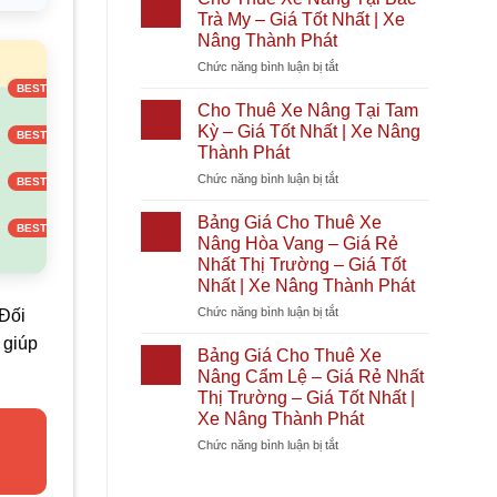
Phát
Giá
Xe
Nóc
Trà My – Giá Tốt Nhất | Xe
Tốt
Nâng
1
Nâng Thành Phát
Nhất
Tại
–
)
2026
ở
Chức năng bình luận bị tắt
Diên
Giá
|
Cho
Khánh
Rẻ
Xe
Thuê
–
Nhất
Cho Thuê Xe Nâng Tại Tam
Nâng
Xe
Giá
Thị
Kỳ – Giá Tốt Nhất | Xe Nâng
Thành
Nâng
Tốt
Trường
Thành Phát
Phát
Tại
Nhất
–
ở
Chức năng bình luận bị tắt
Bắc
|
Giá
Cho
Trà
Xe
Tốt
Thuê
My
Nâng
Nhất
Bảng Giá Cho Thuê Xe
Xe
–
Thành
|
Nâng Hòa Vang – Giá Rẻ
Nâng
Giá
Phát
Xe
Nhất Thị Trường – Giá Tốt
Tại
Tốt
Nâng
Nhất | Xe Nâng Thành Phát
Tam
Nhất
Thành
Kỳ
|
ở
Chức năng bình luận bị tắt
Phát
 Đối
–
Xe
Bảng
 giúp
Giá
Nâng
Giá
Bảng Giá Cho Thuê Xe
Tốt
Thành
Cho
Nâng Cẩm Lệ – Giá Rẻ Nhất
Nhất
Phát
Thuê
Thị Trường – Giá Tốt Nhất |
|
Xe
Xe Nâng Thành Phát
Xe
Nâng
Nâng
Hòa
ở
Chức năng bình luận bị tắt
Thành
Vang
Bảng
Phát
–
Giá