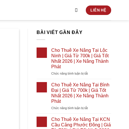
LIÊN HỆ
BÀI VIẾT GẦN ĐÂY
Cho Thuê Xe Nâng Tại Lộc
Ninh | Giá Từ 700k | Giá Tốt
Nhất 2026 | Xe Nâng Thành
Phát
ở
Chức năng bình luận bị tắt
Cho
Thuê
Cho Thuê Xe Nâng Tại Bình
Xe
Đại | Giá Từ 700k | Giá Tốt
Nâng
Nhất 2026 | Xe Nâng Thành
Tại
Phát
Lộc
Ninh
ở
Chức năng bình luận bị tắt
|
Cho
Giá
Thuê
Cho Thuê Xe Nâng Tại KCN
Từ
Xe
Cầu Cảng Phước Đông | Giá
700k
Nâng