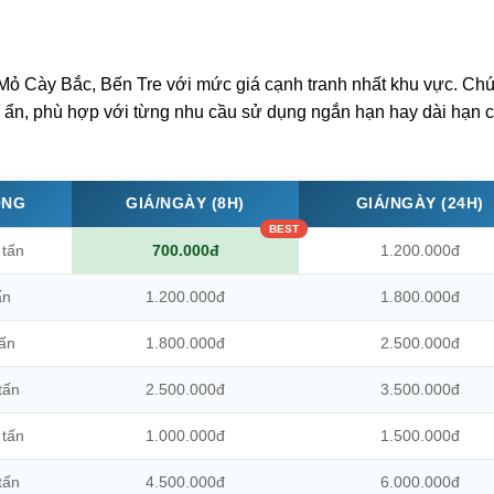
 Mỏ Cày Bắc, Bến Tre với mức giá cạnh tranh nhất khu vực. Chú
hí ẩn, phù hợp với từng nhu cầu sử dụng ngắn hạn hay dài hạn 
ỌNG
GIÁ/NGÀY (8H)
GIÁ/NGÀY (24H)
 tấn
700.000đ
1.200.000đ
ấn
1.200.000đ
1.800.000đ
tấn
1.800.000đ
2.500.000đ
tấn
2.500.000đ
3.500.000đ
 tấn
1.000.000đ
1.500.000đ
tấn
4.500.000đ
6.000.000đ