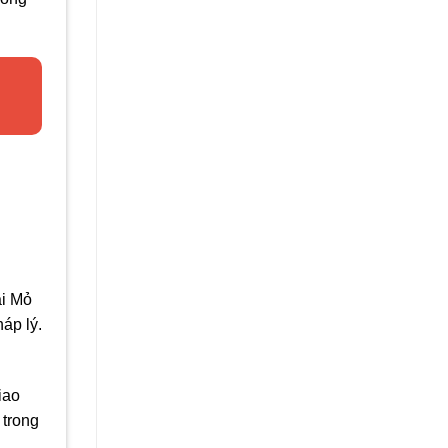
ại Mỏ
áp lý.
iao
 trong