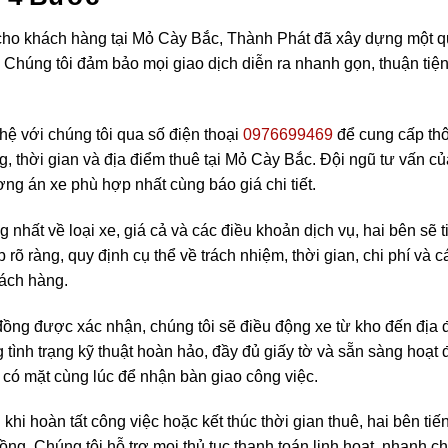
n cho khách hàng tại Mỏ Cày Bắc, Thành Phát đã xây dựng một 
 Chúng tôi đảm bảo mọi giao dịch diễn ra nhanh gọn, thuận tiệ
ệ với chúng tôi qua số điện thoại
0976699469
để cung cấp thô
g, thời gian và địa điểm thuê tại Mỏ Cày Bắc. Đội ngũ tư vấn củ
ng án xe phù hợp nhất cùng báo giá chi tiết.
 nhất về loại xe, giá cả và các điều khoản dịch vụ, hai bên sẽ t
õ ràng, quy định cụ thể về trách nhiệm, thời gian, chi phí và c
hách hàng.
ồng được xác nhận, chúng tôi sẽ điều động xe từ kho đến địa 
tình trạng kỹ thuật hoàn hảo, đầy đủ giấy tờ và sẵn sàng hoạt 
 có mặt cùng lúc để nhận bàn giao công việc.
khi hoàn tất công việc hoặc kết thúc thời gian thuê, hai bên tiế
đồng. Chúng tôi hỗ trợ mọi thủ tục thanh toán linh hoạt, nhanh c