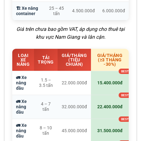
🏗️ Xe nâng
25 – 45
4.500.000đ
6.000.000đ
container
tấn
Giá trên chưa bao gồm VAT, áp dụng cho thuê tại
khu vực Nam Giang và lân cận.
LOẠI
GIÁ/THÁNG
GIÁ/THÁNG
TẢI
XE
(TIÊU
(≥3 THÁNG
TRỌNG
NÂNG
CHUẨN)
-30%)
🚛 Xe
1.5 –
nâng
22.000.000đ
15.400.000đ
3.5 tấn
dầu
🚛 Xe
4 – 7
nâng
32.000.000đ
22.400.000đ
tấn
dầu
🚛 Xe
8 – 10
nâng
45.000.000đ
31.500.000đ
tấn
dầu