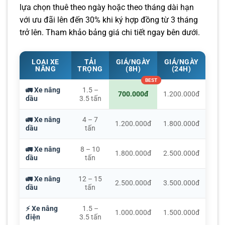
lựa chọn thuê theo ngày hoặc theo tháng dài hạn
với ưu đãi lên đến 30% khi ký hợp đồng từ 3 tháng
trở lên. Tham khảo bảng giá chi tiết ngay bên dưới.
LOẠI XE
TẢI
GIÁ/NGÀY
GIÁ/NGÀY
NÂNG
TRỌNG
(8H)
(24H)
🚛 Xe nâng
1.5 –
700.000đ
1.200.000đ
dầu
3.5 tấn
🚛 Xe nâng
4 – 7
1.200.000đ
1.800.000đ
dầu
tấn
🚛 Xe nâng
8 – 10
1.800.000đ
2.500.000đ
dầu
tấn
🚛 Xe nâng
12 – 15
2.500.000đ
3.500.000đ
dầu
tấn
⚡ Xe nâng
1.5 –
1.000.000đ
1.500.000đ
điện
3.5 tấn