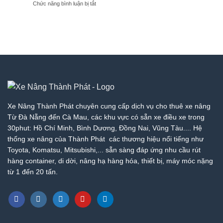
ở
Chức năng bình luận bị tắt
Nâng
|
Phát
Bảng
Hòa
Xe
Giá
Vang
Nâng
Cho
–
Thành
Thuê
Giá
Phát
Xe
Rẻ
Nâng
Nhất
Cẩm
Thị
Lệ
Trường
–
–
Giá
Giá
Rẻ
Tốt
Nhất
Nhất
Xe Nâng Thành Phát chuyên cung cấp dịch vụ cho thuê xe nâng
Thị
|
Từ Đà Nẵng đến Cà Mau, các khu vực có sẵn xe điều xe trong
Trường
Xe
30phut: Hồ Chí Minh, Bình Dương, Đồng Nai, Vũng Tàu.... Hệ
–
Nâng
thống xe nâng của Thành Phát các thương hiệu nổi tiếng như
Giá
Thành
Tốt
Phát
Toyota, Komatsu, Mitsubishi,... sẵn sàng đáp ứng nhu cầu rút
Nhất
hàng container, di dời, nâng hạ hàng hóa, thiết bị, máy móc nặng
|
từ 1 đến 20 tấn.
Xe
Nâng
Thành
Phát