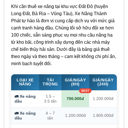
Khi cần thuê xe nâng tại khu vực Đất Đỏ (huyện
Long Đất, Bà Rịa – Vũng Tàu), Xe Nâng Thành
Phát tự hào là đơn vị cung cấp dịch vụ với mức giá
cạnh tranh hàng đầu. Chúng tôi sở hữu đội xe hơn
100 chiếc, sẵn sàng phục vụ mọi nhu cầu nâng hạ
từ kho bãi, công trình xây dựng đến các nhà máy
chế biến thủy hải sản. Dưới đây là bảng giá thuê
theo ngày và theo tháng – cam kết không chi phí ẩn,
minh bạch tuyệt đối.
LOẠI XE
TẢI
GIÁ/NGÀY
GIÁ/NGÀY
NÂNG
TRỌNG
(8H)
(24H)
🚛 Xe nâng
1.5 –
700.000đ
1.200.000đ
dầu
3.5 tấn
🚛 Xe nâng
4 – 7
1.200.000đ
1.800.000đ
dầu
tấn