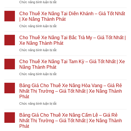
ở
Chức năng bình luận bị tắt
KCN
Giá
Xe
Bảng
Chu
Từ
Nâng
Giá
Lai
700k
Thành
Cho Thuê Xe Nâng Tại Diên Khánh – Giá Tốt Nhất
Cho
–
|
Phát
| Xe Nâng Thành Phát
Thuê
Trường
Giá
ở
Chức năng bình luận bị tắt
Xe
Hải
Tốt
Cho
Nâng
|
Nhất
Thuê
KCN
Cho Thuê Xe Nâng Tại Bắc Trà My – Giá Tốt Nhất |
Giá
2026
Xe
Trà
Từ
|
Xe Nâng Thành Phát
Nâng
Nóc
700k
Xe
ở
Chức năng bình luận bị tắt
Tại
1
|
Nâng
Cho
Diên
–
Giá
Thành
Thuê
Khánh
Cho Thuê Xe Nâng Tại Tam Kỳ – Giá Tốt Nhất | Xe
Giá
Tốt
Phát
Xe
–
Nâng Thành Phát
Rẻ
Nhất
Nâng
Giá
Nhất
2026
ở
Chức năng bình luận bị tắt
Tại
Tốt
Thị
|
Cho
Bắc
Nhất
Trường
Xe
Thuê
Trà
Bảng Giá Cho Thuê Xe Nâng Hòa Vang – Giá Rẻ
|
–
Nâng
Xe
My
Nhất Thị Trường – Giá Tốt Nhất | Xe Nâng Thành
Xe
Giá
Thành
Nâng
–
Nâng
Phát
Tốt
Phát
Tại
Giá
Thành
Nhất
ở
Chức năng bình luận bị tắt
Tam
Tốt
Phát
|
Bảng
Kỳ
Nhất
Xe
Giá
–
Bảng Giá Cho Thuê Xe Nâng Cẩm Lệ – Giá Rẻ
|
Nâng
Cho
Giá
Xe
Nhất Thị Trường – Giá Tốt Nhất | Xe Nâng Thành
Thành
Thuê
Tốt
Nâng
Phát
Phát
Xe
Nhất
Thành