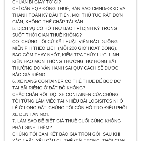
CHUẨN BỊ GIẤY TỜ GÌ?
CHỈ CẦN HỢP ĐỒNG THUÊ, BẢN SAO CMND/ĐKKD VÀ
THANH TOÁN KỲ ĐẦU TIÊN. MỌI THỦ TỤC RẤT ĐƠN
GIẢN, KHÔNG THẾ CHẤP TÀI SẢN.
5. DỊCH VỤ CÓ HỖ TRỢ BẢO TRÌ ĐỊNH KỲ TRONG
SUỐT THỜI GIAN THUÊ KHÔNG?
CÓ. CHÚNG TÔI CỬ KỸ THUẬT VIÊN BẢO DƯỠNG
MIỄN PHÍ THEO LỊCH (MỖI 200 GIỜ HOẠT ĐỘNG),
BAO GỒM THAY NHỚT, KIỂM TRA THỦY LỰC, LINH
KIỆN HAO MÒN THÔNG THƯỜNG. HƯ HỎNG BẤT
THƯỜNG DO VẬN HÀNH SAI QUY CÁCH SẼ ĐƯỢC
BÁO GIÁ RIÊNG.
6. XE NÂNG CONTAINER CÓ THỂ THUÊ ĐỂ BỐC DỠ
TẠI BÃI RIÊNG Ở ĐẤT ĐỎ KHÔNG?
CHẮC CHẮN RỒI. ĐỘI XE CONTAINER CỦA CHÚNG
TÔI TỪNG LÀM VIỆC TẠI NHIỀU BÃI LOGISITCS NHỎ
LẺ Ở LONG ĐẤT. CHÚNG TÔI CÒN HỖ TRỢ ĐIỀU PHỐI
XE ĐẾN TẬN NƠI.
7. LÀM SAO ĐỂ BIẾT GIÁ THUÊ CUỐI CÙNG KHÔNG
PHÁT SINH THÊM?
CHÚNG TÔI CAM KẾT BÁO GIÁ TRỌN GÓI. SAU KHI
XÁC NHẬN YÊU CẦU CỤ THỂ (TẢI TRỌNG, THỜI GIAN,