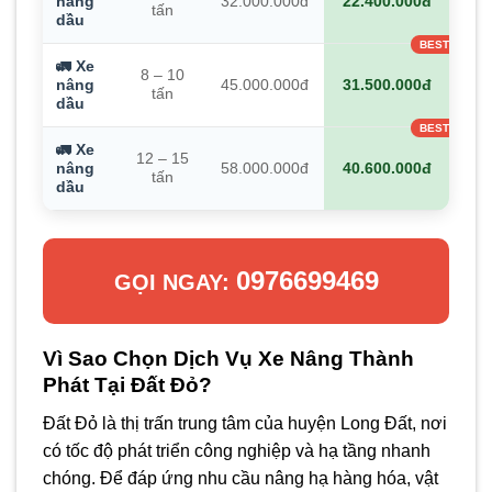
nâng
32.000.000đ
22.400.000đ
tấn
dầu
🚛 Xe
8 – 10
nâng
45.000.000đ
31.500.000đ
tấn
dầu
🚛 Xe
12 – 15
nâng
58.000.000đ
40.600.000đ
tấn
dầu
0976699469
GỌI NGAY:
Vì Sao Chọn Dịch Vụ Xe Nâng Thành
Phát Tại Đất Đỏ?
Đất Đỏ là thị trấn trung tâm của huyện Long Đất, nơi
có tốc độ phát triển công nghiệp và hạ tầng nhanh
chóng. Để đáp ứng nhu cầu nâng hạ hàng hóa, vật