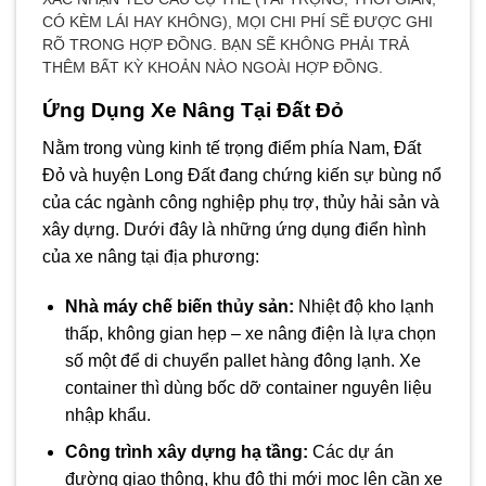
CÓ KÈM LÁI HAY KHÔNG), MỌI CHI PHÍ SẼ ĐƯỢC GHI
RÕ TRONG HỢP ĐỒNG. BẠN SẼ KHÔNG PHẢI TRẢ
THÊM BẤT KỲ KHOẢN NÀO NGOÀI HỢP ĐỒNG.
Ứng Dụng Xe Nâng Tại Đất Đỏ
Nằm trong vùng kinh tế trọng điểm phía Nam, Đất
Đỏ và huyện Long Đất đang chứng kiến sự bùng nổ
của các ngành công nghiệp phụ trợ, thủy hải sản và
xây dựng. Dưới đây là những ứng dụng điển hình
của xe nâng tại địa phương:
Nhà máy chế biến thủy sản:
Nhiệt độ kho lạnh
thấp, không gian hẹp – xe nâng điện là lựa chọn
số một để di chuyển pallet hàng đông lạnh. Xe
container thì dùng bốc dỡ container nguyên liệu
nhập khẩu.
Công trình xây dựng hạ tầng:
Các dự án
đường giao thông, khu đô thị mới mọc lên cần xe