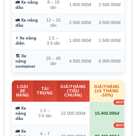
🚛 Xe nâng
8 – 10
1.800.000đ
2.500.000đ
dầu
tấn
🚛 Xe nâng
12 – 15
2.500.000đ
3.500.000đ
dầu
tấn
⚡ Xe nâng
1.5 –
1.000.000đ
1.500.000đ
điện
3.5 tấn
🏗️ Xe
25 – 45
nâng
4.500.000đ
6.000.000đ
tấn
container
LOẠI
GIÁ/THÁNG
GIÁ/THÁNG
TẢI
XE
(TIÊU
(≥3 THÁNG
TRỌNG
NÂNG
CHUẨN)
-30%)
🚛 Xe
1.5 –
nâng
22.000.000đ
15.400.000đ
3.5 tấn
dầu
🚛 Xe
4 – 7