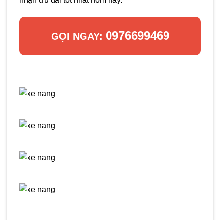
nhận ưu đãi tốt nhất hôm nay.
0976699469
GỌI NGAY: