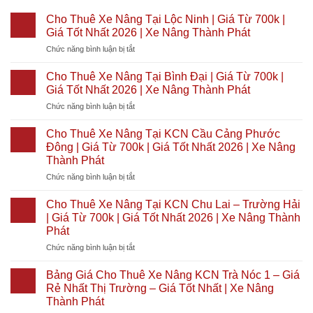
Cho Thuê Xe Nâng Tại Lộc Ninh | Giá Từ 700k |
Giá Tốt Nhất 2026 | Xe Nâng Thành Phát
ở
Chức năng bình luận bị tắt
Cho
Thuê
Cho Thuê Xe Nâng Tại Bình Đại | Giá Từ 700k |
Xe
Giá Tốt Nhất 2026 | Xe Nâng Thành Phát
Nâng
ở
Chức năng bình luận bị tắt
Tại
Cho
Lộc
Thuê
Ninh
Cho Thuê Xe Nâng Tại KCN Cầu Cảng Phước
Xe
|
Đông | Giá Từ 700k | Giá Tốt Nhất 2026 | Xe Nâng
Nâng
Giá
Thành Phát
Tại
Từ
ở
Chức năng bình luận bị tắt
Bình
700k
Cho
Đại
|
Thuê
|
Cho Thuê Xe Nâng Tại KCN Chu Lai – Trường Hải
Giá
Xe
Giá
Tốt
| Giá Từ 700k | Giá Tốt Nhất 2026 | Xe Nâng Thành
Nâng
Từ
Nhất
Phát
Tại
700k
2026
ở
Chức năng bình luận bị tắt
KCN
|
|
Cho
Cầu
Giá
Xe
Thuê
Cảng
Tốt
Bảng Giá Cho Thuê Xe Nâng KCN Trà Nóc 1 – Giá
Nâng
Xe
Phước
Nhất
Thành
Rẻ Nhất Thị Trường – Giá Tốt Nhất | Xe Nâng
Nâng
Đông
2026
Phát
Thành Phát
Tại
|
|