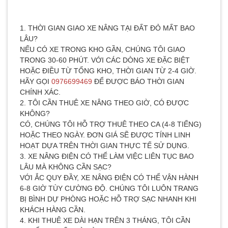
1. THỜI GIAN GIAO XE NÂNG TẠI ĐẤT ĐỎ MẤT BAO
LÂU?
NẾU CÓ XE TRONG KHO GẦN, CHÚNG TÔI GIAO
TRONG 30-60 PHÚT. VỚI CÁC DÒNG XE ĐẶC BIỆT
HOẶC ĐIỀU TỪ TỔNG KHO, THỜI GIAN TỪ 2-4 GIỜ.
HÃY GỌI
0976699469
ĐỂ ĐƯỢC BÁO THỜI GIAN
CHÍNH XÁC.
2. TÔI CẦN THUÊ XE NÂNG THEO GIỜ, CÓ ĐƯỢC
KHÔNG?
CÓ, CHÚNG TÔI HỖ TRỢ THUÊ THEO CA (4-8 TIẾNG)
HOẶC THEO NGÀY. ĐƠN GIÁ SẼ ĐƯỢC TÍNH LINH
HOẠT DỰA TRÊN THỜI GIAN THỰC TẾ SỬ DỤNG.
3. XE NÂNG ĐIỆN CÓ THỂ LÀM VIỆC LIÊN TỤC BAO
LÂU MÀ KHÔNG CẦN SẠC?
VỚI ẮC QUY ĐẦY, XE NÂNG ĐIỆN CÓ THỂ VẬN HÀNH
6-8 GIỜ TÙY CƯỜNG ĐỘ. CHÚNG TÔI LUÔN TRANG
BỊ BÌNH DỰ PHÒNG HOẶC HỖ TRỢ SẠC NHANH KHI
KHÁCH HÀNG CẦN.
4. KHI THUÊ XE DÀI HẠN TRÊN 3 THÁNG, TÔI CẦN