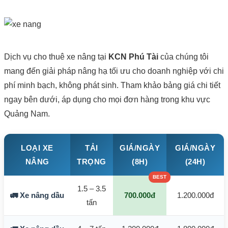
Dịch vụ cho thuê xe nâng tại
KCN Phú Tài
của chúng tôi
mang đến giải pháp nâng hạ tối ưu cho doanh nghiệp với chi
phí minh bạch, không phát sinh. Tham khảo bảng giá chi tiết
ngay bên dưới, áp dụng cho mọi đơn hàng trong khu vực
Quảng Nam.
LOẠI XE
TẢI
GIÁ/NGÀY
GIÁ/NGÀY
NÂNG
TRỌNG
(8H)
(24H)
1.5 – 3.5
🚛 Xe nâng dầu
700.000đ
1.200.000đ
tấn