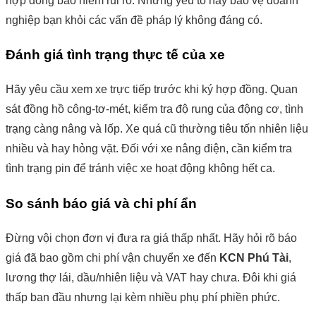
hợp đồng bảo hiểm rủi ro. Những yếu tố này bảo vệ doanh
nghiệp bạn khỏi các vấn đề pháp lý không đáng có.
Đánh giá tình trạng thực tế của xe
Hãy yêu cầu xem xe trực tiếp trước khi ký hợp đồng. Quan
sát đồng hồ công-tơ-mét, kiểm tra độ rung của động cơ, tình
trạng càng nâng và lốp. Xe quá cũ thường tiêu tốn nhiên liệu
nhiều và hay hỏng vặt. Đối với xe nâng điện, cần kiểm tra
tình trạng pin để tránh việc xe hoạt động không hết ca.
So sánh báo giá và chi phí ẩn
Đừng vội chọn đơn vị đưa ra giá thấp nhất. Hãy hỏi rõ báo
giá đã bao gồm chi phí vận chuyển xe đến
KCN Phú Tài
,
lương thợ lái, dầu/nhiên liệu và VAT hay chưa. Đôi khi giá
thấp ban đầu nhưng lại kèm nhiều phụ phí phiền phức.