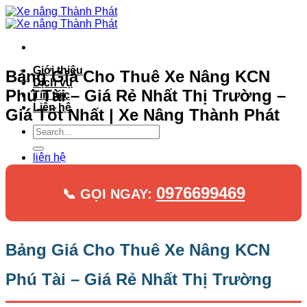
Bỏ
qua
nội
dung
Giới thiệu
Bảng Giá Cho Thuê Xe Nâng KCN
Dịch vụ
Phú Tài – Giá Rẻ Nhất Thị Trường –
Tin tức
Liên hệ
Giá Tốt Nhất | Xe Nâng Thành Phát
liên hệ
0976699469
📞 GỌI NGAY:
Bảng Giá Cho Thuê Xe Nâng KCN
Phú Tài – Giá Rẻ Nhất Thị Trường