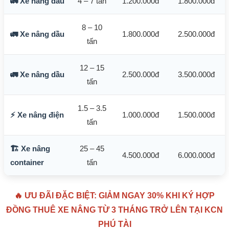
🚛 Xe nâng dầu
4 – 7 tấn
1.200.000đ
1.800.000đ
8 – 10
🚛 Xe nâng dầu
1.800.000đ
2.500.000đ
tấn
12 – 15
🚛 Xe nâng dầu
2.500.000đ
3.500.000đ
tấn
1.5 – 3.5
⚡ Xe nâng điện
1.000.000đ
1.500.000đ
tấn
🏗️ Xe nâng
25 – 45
4.500.000đ
6.000.000đ
container
tấn
🔥 ƯU ĐÃI ĐẶC BIỆT: GIẢM NGAY 30% KHI KÝ HỢP
ĐỒNG THUÊ XE NÂNG TỪ 3 THÁNG TRỞ LÊN TẠI KCN
PHÚ TÀI