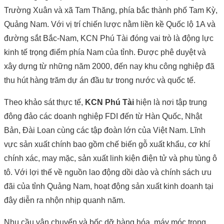
Trường Xuân và xã Tam Thăng, phía bắc thành phố Tam Kỳ,
Quảng Nam. Với vị trí chiến lược nằm liền kề Quốc lộ 1A và
đường sắt Bắc-Nam, KCN Phú Tài đóng vai trò là động lực
kinh tế trọng điểm phía Nam của tỉnh. Được phê duyệt và
xây dựng từ những năm 2000, đến nay khu công nghiệp đã
thu hút hàng trăm dự án đầu tư trong nước và quốc tế.
Theo khảo sát thực tế,
KCN Phú Tài
hiện là nơi tập trung
đông đảo các doanh nghiệp FDI đến từ Hàn Quốc, Nhật
Bản, Đài Loan cùng các tập đoàn lớn của Việt Nam. Lĩnh
vực sản xuất chính bao gồm chế biến gỗ xuất khẩu, cơ khí
chính xác, may mặc, sản xuất linh kiện điện tử và phụ tùng ô
tô. Với lợi thế về nguồn lao động dồi dào và chính sách ưu
đãi của tỉnh Quảng Nam, hoạt động sản xuất kinh doanh tại
đây diễn ra nhộn nhịp quanh năm.
Nhu cầu vận chuyển và bốc dỡ hàng hóa, máy móc trong