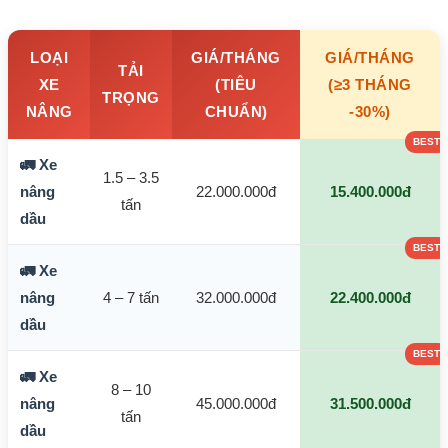
LOẠI
GIÁ/THÁNG
GIÁ/THÁNG
TẢI
XE
(TIÊU
(≥3 THÁNG
TRỌNG
NÂNG
CHUẨN)
-30%)
🚛 Xe
1.5 – 3.5
nâng
22.000.000đ
15.400.000đ
tấn
dầu
🚛 Xe
nâng
4 – 7 tấn
32.000.000đ
22.400.000đ
dầu
🚛 Xe
8 – 10
nâng
45.000.000đ
31.500.000đ
tấn
dầu