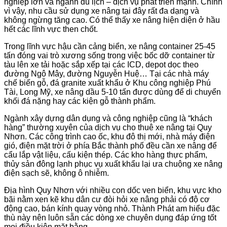
nghiệp lớn và ngành du lịch – dịch vụ phát triển mạnh. Chính
vì vậy, nhu cầu sử dụng xe nâng tại đây rất đa dạng và
không ngừng tăng cao. Có thể thấy xe nâng hiện diện ở hầu
hết các lĩnh vực then chốt.
Trong lĩnh vực hậu cần cảng biển, xe nâng container 25-45
tấn đóng vai trò xương sống trong việc bốc dỡ container từ
tàu lên xe tải hoặc sắp xếp tại các ICD, depot dọc theo
đường Ngô Mây, đường Nguyễn Huệ… Tại các nhà máy
chế biến gỗ, đá granite xuất khẩu ở Khu công nghiệp Phú
Tài, Long Mỹ, xe nâng dầu 5-10 tấn được dùng để di chuyển
khối đá nặng hay các kiện gỗ thành phẩm.
Ngành xây dựng dân dụng và công nghiệp cũng là “khách
hàng” thường xuyên của dịch vụ cho thuê xe nâng tại Quy
Nhơn. Các công trình cao ốc, khu đô thị mới, nhà máy điện
gió, điện mặt trời ở phía Bắc thành phố đều cần xe nâng để
cẩu lắp vật liệu, cấu kiện thép. Các kho hàng thực phẩm,
thủy sản đông lạnh phục vụ xuất khẩu lại ưa chuộng xe nâng
điện sạch sẽ, không ô nhiễm.
Địa hình Quy Nhơn với nhiều con dốc ven biển, khu vực kho
bãi nằm xen kẽ khu dân cư đòi hỏi xe nâng phải có độ cơ
động cao, bán kính quay vòng nhỏ. Thành Phát am hiểu đặc
thù này nên luôn sẵn các dòng xe chuyên dụng đáp ứng tốt
mọi điều kiện mặt bằng.