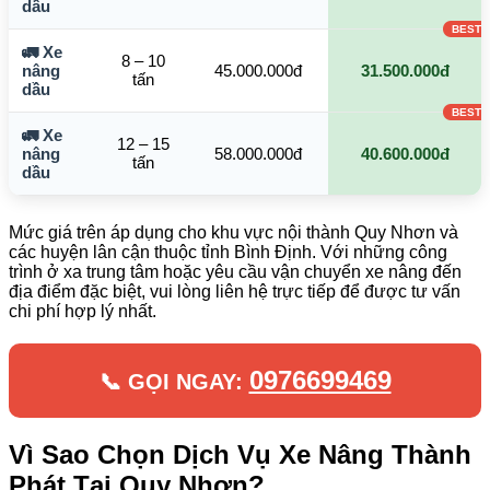
dầu
🚛 Xe
8 – 10
nâng
45.000.000đ
31.500.000đ
tấn
dầu
🚛 Xe
12 – 15
nâng
58.000.000đ
40.600.000đ
tấn
dầu
Mức giá trên áp dụng cho khu vực nội thành Quy Nhơn và
các huyện lân cận thuộc tỉnh Bình Định. Với những công
trình ở xa trung tâm hoặc yêu cầu vận chuyển xe nâng đến
địa điểm đặc biệt, vui lòng liên hệ trực tiếp để được tư vấn
chi phí hợp lý nhất.
0976699469
📞 GỌI NGAY:
Vì Sao Chọn Dịch Vụ Xe Nâng Thành
Phát Tại Quy Nhơn?