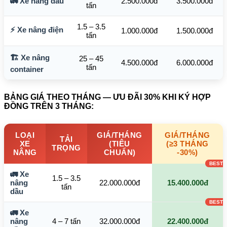
🚛 Xe nâng dầu
2.500.000đ
3.500.000đ
tấn
1.5 – 3.5
⚡ Xe nâng điện
1.000.000đ
1.500.000đ
tấn
🏗️ Xe nâng
25 – 45
4.500.000đ
6.000.000đ
tấn
container
BẢNG GIÁ THEO THÁNG — ƯU ĐÃI 30% KHI KÝ HỢP
ĐỒNG TRÊN 3 THÁNG:
LOẠI
GIÁ/THÁNG
GIÁ/THÁNG
TẢI
XE
(TIÊU
(≥3 THÁNG
TRỌNG
NÂNG
CHUẨN)
-30%)
🚛 Xe
1.5 – 3.5
nâng
22.000.000đ
15.400.000đ
tấn
dầu
🚛 Xe
nâng
4 – 7 tấn
32.000.000đ
22.400.000đ