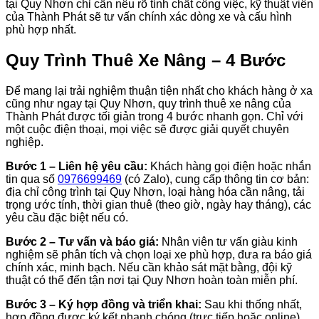
tại Quy Nhơn chỉ cần nêu rõ tính chất công việc, kỹ thuật viên
của Thành Phát sẽ tư vấn chính xác dòng xe và cấu hình
phù hợp nhất.
Quy Trình Thuê Xe Nâng – 4 Bước
Để mang lại trải nghiệm thuận tiện nhất cho khách hàng ở xa
cũng như ngay tại Quy Nhơn, quy trình thuê xe nâng của
Thành Phát được tối giản trong 4 bước nhanh gọn. Chỉ với
một cuộc điện thoại, mọi việc sẽ được giải quyết chuyên
nghiệp.
Bước 1 – Liên hệ yêu cầu:
Khách hàng gọi điện hoặc nhắn
tin qua số
0976699469
(có Zalo), cung cấp thông tin cơ bản:
địa chỉ công trình tại Quy Nhơn, loại hàng hóa cần nâng, tải
trọng ước tính, thời gian thuê (theo giờ, ngày hay tháng), các
yêu cầu đặc biệt nếu có.
Bước 2 – Tư vấn và báo giá:
Nhân viên tư vấn giàu kinh
nghiệm sẽ phân tích và chọn loại xe phù hợp, đưa ra báo giá
chính xác, minh bạch. Nếu cần khảo sát mặt bằng, đội kỹ
thuật có thể đến tận nơi tại Quy Nhơn hoàn toàn miễn phí.
Bước 3 – Ký hợp đồng và triển khai:
Sau khi thống nhất,
hợp đồng được ký kết nhanh chóng (trực tiếp hoặc online).