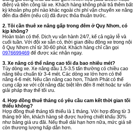
điện) và tiền công lái xe. Khách hàng không phải trả thêm bất
kỳ khoản phụ phí nào khác ngoài chi phí vận chuyển xe nâng
đến địa điểm (nếu có) đã được thỏa thuận trước.
2. Tôi cần thuê xe nâng gấp trong đêm ở Quy Nhơn, có
kịp không?
Hoàn toàn có thể. Dịch vụ vận hành 24/7, kể cả ngày lễ và
cuối tuần. Với đội xe sẵn có, thời gian điều động xe trong nội
ô Quy Nhơn chỉ từ 30-60 phút. Khách hàng chỉ cần gọi
0976699469
để được xác nhận ngay.
3. Xe nâng có thể nâng cao tối đa bao nhiêu mét?
Tùy dòng xe. Xe nâng dầu 1.5-3.5 tấn thường có chiều cao
nâng tiêu chuẩn từ 3-4 mét. Các dòng xe lớn hơn có thể
nâng 4-6 mét. Nếu cần nâng cao hơn, Thành Phát có thể
cung cấp xe với cột nâng đặc biệt lên đến 8 mét hoặc tư vấn
giải pháp thay thế tối ưu.
4. Hợp đồng thuê tháng có yêu cầu cam kết thời gian tối
thiểu không?
Hợp đồng thuê tháng tối thiểu là 1 tháng. Với hợp đồng từ 3
tháng trở lên, khách hàng sẽ được hưởng chiết khấu 30%
như bảng giá ưu đãi. Nếu thuê dài hạn hơn nữa, mức giá sẽ
còn thương lượng hấp dẫn hơn.