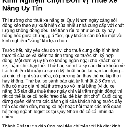
Kinh Nghiệm Chọn Đơn Vị Thuê Xe
Nâng Uy Tín
Thị trường cho thuê xe nâng tại Quy Nhơn ngày càng sôi
động kéo theo sự xuất hiện của nhiều nhà cung cấp với chất
lượng không đồng đều. Để tránh rủi ro như xe cũ kỹ hay
hỏng hóc giữa chừng, giá “ảo”, quý khách cần bỏ túi một vài
kinh nghiệm “vàng” khi lựa chọn.
Trước hết, hãy yêu cầu đơn vị cho thuê cung cấp hình ảnh
thực tế của xe và kiểm tra tình trạng xe trước khi ký hợp
đồng. Một đơn vị uy tín sẽ không ngần ngại cho khách xem
xe, thậm chí chạy thử. Thứ hai, kiểm tra kỹ các điều khoản về
trách nhiệm khi xảy ra sự cố kỹ thuật hoặc tai nạn lao động –
ai chịu chi phí sửa chữa, có phương án thay thế xe kịp thời
hay không. Thứ ba, so sánh báo giá từ ít nhất 2-3 đơn vị.
Nếu có mức giá rẻ bất thường so với mặt bằng (ví dụ xe
nâng 3.5 tấn dầu thuê theo ngày chỉ vài trăm nghìn đồng) thì
rất có thể là xe cũ hoặc “treo đầu dê bán thịt chó”. Cuối cùng,
đừng quên kiểm tra các đánh giá của khách hàng trước đây
trên các diễn đàn, mạng xã hội hoặc hỏi thăm các mối quan
hệ trong ngành logistics tại Quy Nhơn để có cái nhìn đa
chiều.
Thành Phát tự tin đáp ứng mọi tiêu chí trên với bề dày kinh