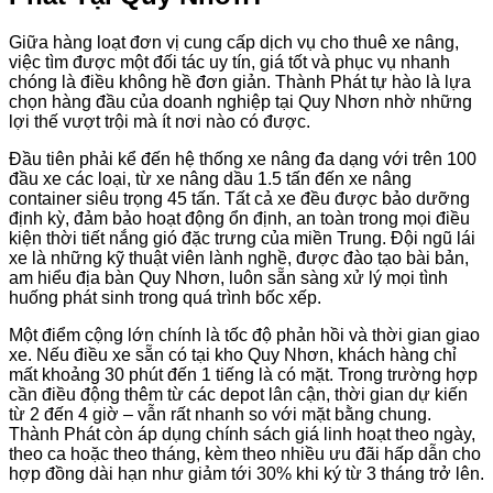
Giữa hàng loạt đơn vị cung cấp dịch vụ cho thuê xe nâng,
việc tìm được một đối tác uy tín, giá tốt và phục vụ nhanh
chóng là điều không hề đơn giản. Thành Phát tự hào là lựa
chọn hàng đầu của doanh nghiệp tại Quy Nhơn nhờ những
lợi thế vượt trội mà ít nơi nào có được.
Đầu tiên phải kể đến hệ thống xe nâng đa dạng với trên 100
đầu xe các loại, từ xe nâng dầu 1.5 tấn đến xe nâng
container siêu trọng 45 tấn. Tất cả xe đều được bảo dưỡng
định kỳ, đảm bảo hoạt động ổn định, an toàn trong mọi điều
kiện thời tiết nắng gió đặc trưng của miền Trung. Đội ngũ lái
xe là những kỹ thuật viên lành nghề, được đào tạo bài bản,
am hiểu địa bàn Quy Nhơn, luôn sẵn sàng xử lý mọi tình
huống phát sinh trong quá trình bốc xếp.
Một điểm cộng lớn chính là tốc độ phản hồi và thời gian giao
xe. Nếu điều xe sẵn có tại kho Quy Nhơn, khách hàng chỉ
mất khoảng 30 phút đến 1 tiếng là có mặt. Trong trường hợp
cần điều động thêm từ các depot lân cận, thời gian dự kiến
từ 2 đến 4 giờ – vẫn rất nhanh so với mặt bằng chung.
Thành Phát còn áp dụng chính sách giá linh hoạt theo ngày,
theo ca hoặc theo tháng, kèm theo nhiều ưu đãi hấp dẫn cho
hợp đồng dài hạn như giảm tới 30% khi ký từ 3 tháng trở lên.