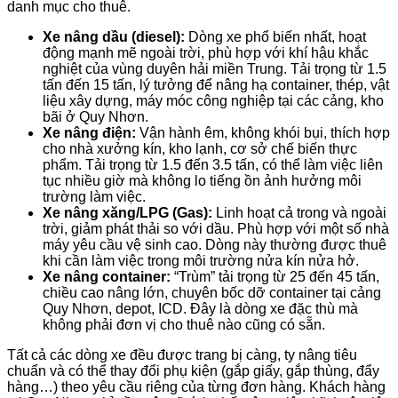
danh mục cho thuê.
Xe nâng dầu (diesel):
Dòng xe phổ biến nhất, hoạt
động mạnh mẽ ngoài trời, phù hợp với khí hậu khắc
nghiệt của vùng duyên hải miền Trung. Tải trọng từ 1.5
tấn đến 15 tấn, lý tưởng để nâng hạ container, thép, vật
liệu xây dựng, máy móc công nghiệp tại các cảng, kho
bãi ở Quy Nhơn.
Xe nâng điện:
Vận hành êm, không khói bụi, thích hợp
cho nhà xưởng kín, kho lạnh, cơ sở chế biến thực
phẩm. Tải trọng từ 1.5 đến 3.5 tấn, có thể làm việc liên
tục nhiều giờ mà không lo tiếng ồn ảnh hưởng môi
trường làm việc.
Xe nâng xăng/LPG (Gas):
Linh hoạt cả trong và ngoài
trời, giảm phát thải so với dầu. Phù hợp với một số nhà
máy yêu cầu vệ sinh cao. Dòng này thường được thuê
khi cần làm việc trong môi trường nửa kín nửa hở.
Xe nâng container:
“Trùm” tải trọng từ 25 đến 45 tấn,
chiều cao nâng lớn, chuyên bốc dỡ container tại cảng
Quy Nhơn, depot, ICD. Đây là dòng xe đặc thù mà
không phải đơn vị cho thuê nào cũng có sẵn.
Tất cả các dòng xe đều được trang bị càng, ty nâng tiêu
chuẩn và có thể thay đổi phụ kiện (gắp giấy, gắp thùng, đẩy
hàng…) theo yêu cầu riêng của từng đơn hàng. Khách hàng