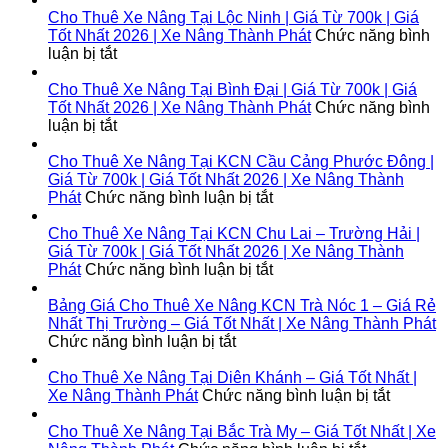
Cho Thuê Xe Nâng Tại Lộc Ninh | Giá Từ 700k | Giá
Tốt Nhất 2026 | Xe Nâng Thành Phát
Chức năng bình
ở
luận bị tắt
Cho
Thuê
Cho Thuê Xe Nâng Tại Bình Đại | Giá Từ 700k | Giá
Xe
Tốt Nhất 2026 | Xe Nâng Thành Phát
Chức năng bình
Nâng
ở
luận bị tắt
Tại
Cho
Lộc
Thuê
Cho Thuê Xe Nâng Tại KCN Cầu Cảng Phước Đông |
Ninh
Xe
Giá Từ 700k | Giá Tốt Nhất 2026 | Xe Nâng Thành
|
Nâng
ở
Phát
Chức năng bình luận bị tắt
Giá
Tại
Cho
Từ
Bình
Thuê
Cho Thuê Xe Nâng Tại KCN Chu Lai – Trường Hải |
700k
Đại
Xe
Giá Từ 700k | Giá Tốt Nhất 2026 | Xe Nâng Thành
|
|
Nâng
ở
Phát
Chức năng bình luận bị tắt
Giá
Giá
Tại
Cho
Tốt
Từ
KCN
Thuê
Bảng Giá Cho Thuê Xe Nâng KCN Trà Nóc 1 – Giá Rẻ
Nhất
700k
Cầu
Xe
Nhất Thị Trường – Giá Tốt Nhất | Xe Nâng Thành Phát
2026
|
ở
Cảng
Nâng
Chức năng bình luận bị tắt
|
Giá
Bảng
Phước
Tại
Xe
Tốt
Giá
Đông
KCN
Cho Thuê Xe Nâng Tại Diên Khánh – Giá Tốt Nhất |
Nâng
Nhất
Cho
|
Chu
ở
Xe Nâng Thành Phát
Chức năng bình luận bị tắt
Thành
2026
Thuê
Giá
Lai
Cho
Phát
|
Xe
Từ
–
Thuê
Cho Thuê Xe Nâng Tại Bắc Trà My – Giá Tốt Nhất | Xe