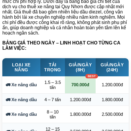
mức chi phí hợp lý. Dưới đây là bảng báo giá chi tiết của
dịch vụ cho thuê xe nâng tại Quy Nhơn được cập nhật mới
nhất. Giá thuê đã bao gồm nhiên liệu dầu diezel, công vận
hành bởi lái xe chuyên nghiệp nhiều năm kinh nghiệm. Mọi
chi phí đều được công khai rõ ràng, không phát sinh phụ phí
ẩn, giúp doanh nghiệp và cá nhân hoàn toàn yên tâm lên kế
hoạch ngân sách.
BẢNG GIÁ THEO NGÀY – LINH HOẠT CHO TỪNG CA
LÀM VIỆC:
LOẠI XE
TẢI
GIÁ/NGÀY
GIÁ/NGÀY
NÂNG
TRỌNG
(8H)
(24H)
1.5 – 3.5
🚛 Xe nâng dầu
700.000đ
1.200.000đ
tấn
🚛 Xe nâng dầu
4 – 7 tấn
1.200.000đ
1.800.000đ
8 – 10
🚛 Xe nâng dầu
1.800.000đ
2.500.000đ
tấn
12 – 15