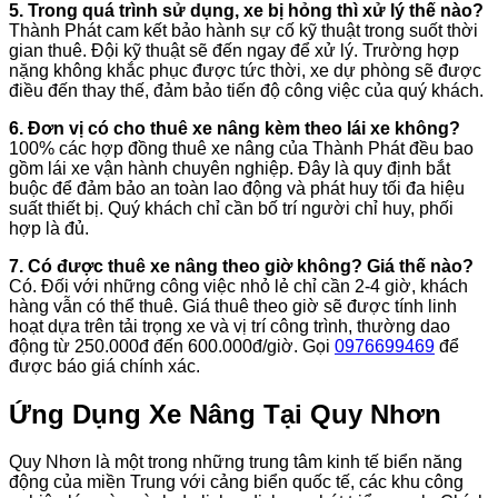
5. Trong quá trình sử dụng, xe bị hỏng thì xử lý thế nào?
Thành Phát cam kết bảo hành sự cố kỹ thuật trong suốt thời
gian thuê. Đội kỹ thuật sẽ đến ngay để xử lý. Trường hợp
nặng không khắc phục được tức thời, xe dự phòng sẽ được
điều đến thay thế, đảm bảo tiến độ công việc của quý khách.
6. Đơn vị có cho thuê xe nâng kèm theo lái xe không?
100% các hợp đồng thuê xe nâng của Thành Phát đều bao
gồm lái xe vận hành chuyên nghiệp. Đây là quy định bắt
buộc để đảm bảo an toàn lao động và phát huy tối đa hiệu
suất thiết bị. Quý khách chỉ cần bố trí người chỉ huy, phối
hợp là đủ.
7. Có được thuê xe nâng theo giờ không? Giá thế nào?
Có. Đối với những công việc nhỏ lẻ chỉ cần 2-4 giờ, khách
hàng vẫn có thể thuê. Giá thuê theo giờ sẽ được tính linh
hoạt dựa trên tải trọng xe và vị trí công trình, thường dao
động từ 250.000đ đến 600.000đ/giờ. Gọi
0976699469
để
được báo giá chính xác.
Ứng Dụng Xe Nâng Tại Quy Nhơn
Quy Nhơn là một trong những trung tâm kinh tế biển năng
động của miền Trung với cảng biển quốc tế, các khu công