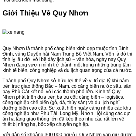
Giới Thiệu Về Quy Nhơn
Quy Nhơn là thành phố cảng biển xinh đẹp thuộc tỉnh Bình
Định, vùng Duyên hải Nam Trung Bộ Việt Nam. Vốn là đô thị
tỉnh lỵ lâu đời với bề dày lịch sử – văn hóa, ngày nay Quy
Nhơn đang vươn mình trở thành một trong những trung tâm
kinh tế biển, công nghiệp và du lịch quan trọng của cả nước.
Thành phố Quy Nhơn sở hữu lợi thế về vị trí địa lý khi nằm
trên trục giao thông Bắc – Nam, có cảng biển nước sâu, sân
bay Phù Cát kết nối với các thành phố lớn. Kinh tế Quy
Nhơn phát triển dựa trên ba trụ cột: cảng biển – logistics,
công nghiệp chế biến (gỗ, đá, thủy sản) và du lịch nghỉ
dưỡng biển cao cấp. Sự xuất hiện ngày càng nhiều các khu
công nghiệp như Phú Tài, Long Mỹ, Nhơn Hội cùng các dự
án hạ tầng giao thông lớn đã kéo theo nhu cầu rất lớn về
thiết bị nâng hạ, bốc xếp chuyên nghiệp.
Với dân số khoảng 300.000 người, Quy Nhơn vẫn giữ được