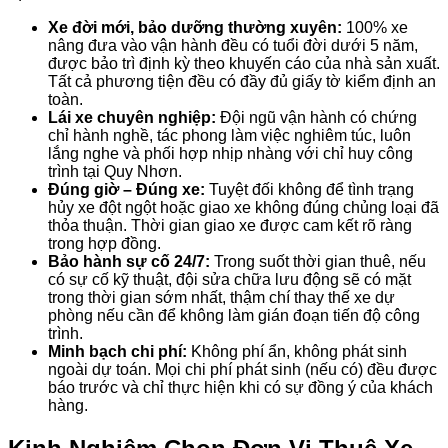
Xe đời mới, bảo dưỡng thường xuyên:
100% xe
nâng đưa vào vận hành đều có tuổi đời dưới 5 năm,
được bảo trì định kỳ theo khuyến cáo của nhà sản xuất.
Tất cả phương tiện đều có đầy đủ giấy tờ kiểm định an
toàn.
Lái xe chuyên nghiệp:
Đội ngũ vận hành có chứng
chỉ hành nghề, tác phong làm việc nghiêm túc, luôn
lắng nghe và phối hợp nhịp nhàng với chỉ huy công
trình tại Quy Nhơn.
Đúng giờ – Đúng xe:
Tuyệt đối không để tình trạng
hủy xe đột ngột hoặc giao xe không đúng chủng loại đã
thỏa thuận. Thời gian giao xe được cam kết rõ ràng
trong hợp đồng.
Bảo hành sự cố 24/7:
Trong suốt thời gian thuê, nếu
có sự cố kỹ thuật, đội sửa chữa lưu động sẽ có mặt
trong thời gian sớm nhất, thậm chí thay thế xe dự
phòng nếu cần để không làm gián đoạn tiến độ công
trình.
Minh bạch chi phí:
Không phí ẩn, không phát sinh
ngoài dự toán. Mọi chi phí phát sinh (nếu có) đều được
báo trước và chỉ thực hiện khi có sự đồng ý của khách
hàng.