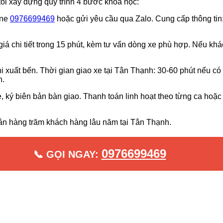
tôi xây dựng quy trình 4 bước khoa học:
ine
0976699469
hoặc gửi yêu cầu qua Zalo. Cung cấp thông tin: 
giá chi tiết trong 15 phút, kèm tư vấn dòng xe phù hợp. Nếu k
i xuất bến. Thời gian giao xe tại Tân Thạnh: 30-60 phút nếu có 
n.
 ký biên bản bàn giao. Thanh toán linh hoạt theo từng ca hoặc
hân hàng trăm khách hàng lâu năm tại Tân Thạnh.
0976699469
📞 GỌI NGAY: