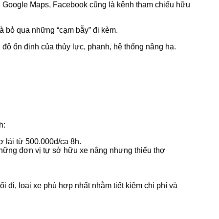
n Google Maps, Facebook cũng là kênh tham chiếu hữu
 mà bỏ qua những “cạm bẫy” đi kèm.
độ ổn định của thủy lực, phanh, hệ thống nâng hạ.
h:
 lái từ 500.000đ/ca 8h.
 những đơn vị tự sở hữu xe nâng nhưng thiếu thợ
ối đi, loại xe phù hợp nhất nhằm tiết kiệm chi phí và