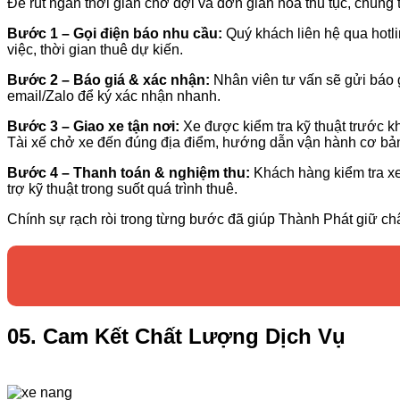
Để rút ngắn thời gian chờ đợi và đơn giản hóa thủ tục, chúng 
Bước 1 – Gọi điện báo nhu cầu:
Quý khách liên hệ qua hotl
việc, thời gian thuê dự kiến.
Bước 2 – Báo giá & xác nhận:
Nhân viên tư vấn sẽ gửi báo 
email/Zalo để ký xác nhận nhanh.
Bước 3 – Giao xe tận nơi:
Xe được kiểm tra kỹ thuật trước kh
Tài xế chở xe đến đúng địa điểm, hướng dẫn vận hành cơ bả
Bước 4 – Thanh toán & nghiệm thu:
Khách hàng kiểm tra xe,
trợ kỹ thuật trong suốt quá trình thuê.
Chính sự rạch ròi trong từng bước đã giúp Thành Phát giữ c
05. Cam Kết Chất Lượng Dịch Vụ