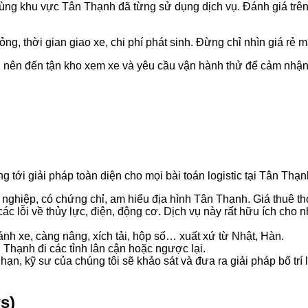
ùng khu vực Tân Thạnh đã từng sử dụng dịch vụ. Đánh giá trê
g, thời gian giao xe, chi phí phát sinh. Đừng chỉ nhìn giá rẻ
 nên đến tận kho xem xe và yêu cầu vận hành thử để cảm nhận 
tới giải pháp toàn diện cho mọi bài toán logistic tại Tân Thạn
nghiệp, có chứng chỉ, am hiểu địa hình Tân Thạnh. Giá thuê thợ
ác lỗi về thủy lực, điện, động cơ. Dịch vụ này rất hữu ích cho
h xe, càng nâng, xích tải, hộp số… xuất xứ từ Nhật, Hàn.
 Thạnh đi các tỉnh lân cận hoặc ngược lại.
ạn, kỹ sư của chúng tôi sẽ khảo sát và đưa ra giải pháp bố trí l
s)