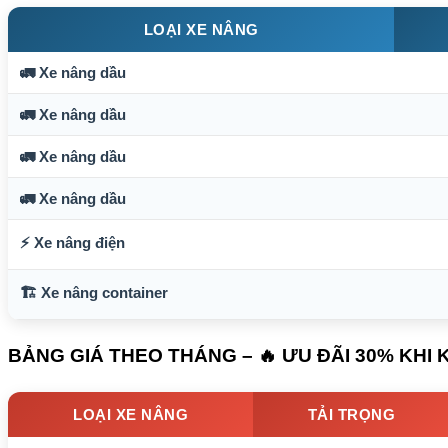
LOẠI XE NÂNG
🚛 Xe nâng dầu
🚛 Xe nâng dầu
🚛 Xe nâng dầu
🚛 Xe nâng dầu
⚡ Xe nâng điện
🏗️ Xe nâng container
BẢNG GIÁ THEO THÁNG – 🔥 ƯU ĐÃI 30% KHI
LOẠI XE NÂNG
TẢI TRỌNG