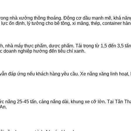
trong nhà xưởng thông thoáng. Động cơ dầu mạnh mẽ, khả năng l
 lực ổn định, lý tưởng cho bê tông, xi măng, thép, container hà
nh, nhà máy thực phẩm, dược phẩm. Tải trọng từ 1,5 đến 3,5 tấn.
ác doanh nghiệp hướng đến tiêu chí xanh.
t vẫn đáp ứng nếu khách hàng yêu cầu. Xe nâng xăng linh hoạt
ức nâng 25-45 tấn, càng nâng dài, khung xe cỡ lớn. Tại Tân Th
 An.