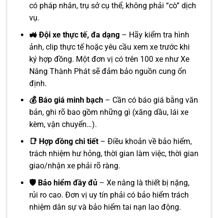
có pháp nhân, trụ sở cụ thể, không phải “cò” dịch
vụ.
🚜 Đội xe thực tế, đa dạng
– Hãy kiểm tra hình
ảnh, clip thực tế hoặc yêu cầu xem xe trước khi
ký hợp đồng. Một đơn vị có trên 100 xe như Xe
Nâng Thành Phát sẽ đảm bảo nguồn cung ổn
định.
💰 Báo giá minh bạch
– Cần có báo giá bằng văn
bản, ghi rõ bao gồm những gì (xăng dầu, lái xe
kèm, vận chuyển…).
📑 Hợp đồng chi tiết
– Điều khoản về bảo hiểm,
trách nhiệm hư hỏng, thời gian làm việc, thời gian
giao/nhận xe phải rõ ràng.
🛡️ Bảo hiểm đầy đủ
– Xe nâng là thiết bị nặng,
rủi ro cao. Đơn vị uy tín phải có bảo hiểm trách
nhiệm dân sự và bảo hiểm tai nạn lao động.