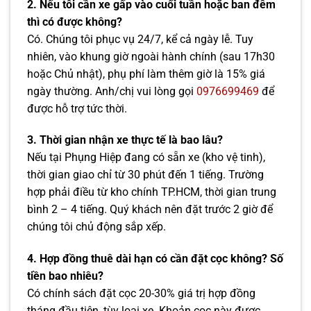
2. Nếu tôi cần xe gấp vào cuối tuần hoặc ban đêm
thì có được không?
Có. Chúng tôi phục vụ 24/7, kể cả ngày lễ. Tuy
nhiên, vào khung giờ ngoài hành chính (sau 17h30
hoặc Chủ nhật), phụ phí làm thêm giờ là 15% giá
ngày thường. Anh/chị vui lòng gọi
0976699469
để
được hỗ trợ tức thời.
3. Thời gian nhận xe thực tế là bao lâu?
Nếu tại Phụng Hiệp đang có sẵn xe (kho vệ tinh),
thời gian giao chỉ từ 30 phút đến 1 tiếng. Trường
hợp phải điều từ kho chính TP.HCM, thời gian trung
bình 2 – 4 tiếng. Quý khách nên đặt trước 2 giờ để
chúng tôi chủ động sắp xếp.
4. Hợp đồng thuê dài hạn có cần đặt cọc không? Số
tiền bao nhiêu?
Có chính sách đặt cọc 20-30% giá trị hợp đồng
tháng đầu tiên, tùy loại xe. Khoản cọc này được