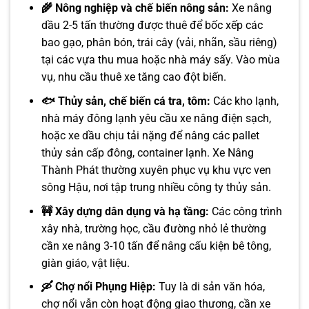
🌾 Nông nghiệp và chế biến nông sản:
Xe nâng
dầu 2-5 tấn thường được thuê để bốc xếp các
bao gạo, phân bón, trái cây (vải, nhãn, sầu riêng)
tại các vựa thu mua hoặc nhà máy sấy. Vào mùa
vụ, nhu cầu thuê xe tăng cao đột biến.
🐟 Thủy sản, chế biến cá tra, tôm:
Các kho lạnh,
nhà máy đông lạnh yêu cầu xe nâng điện sạch,
hoặc xe dầu chịu tải nặng để nâng các pallet
thủy sản cấp đông, container lạnh. Xe Nâng
Thành Phát thường xuyên phục vụ khu vực ven
sông Hậu, nơi tập trung nhiều công ty thủy sản.
🚧 Xây dựng dân dụng và hạ tầng:
Các công trình
xây nhà, trường học, cầu đường nhỏ lẻ thường
cần xe nâng 3-10 tấn để nâng cấu kiện bê tông,
giàn giáo, vật liệu.
🛶 Chợ nổi Phụng Hiệp:
Tuy là di sản văn hóa,
chợ nổi vẫn còn hoạt động giao thương, cần xe