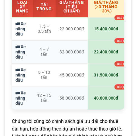
LOẠI
GIÁ/THÁNG
GIÁ/THÁNG
TẢI
XE
(TIÊU
(≥3 THÁNG
TRỌNG
NÂNG
CHUẨN)
-30%)
🚛 Xe
1.5 –
nâng
22.000.000đ
15.400.000đ
3.5 tấn
dầu
🚛 Xe
4 – 7
nâng
32.000.000đ
22.400.000đ
tấn
dầu
🚛 Xe
8 – 10
nâng
45.000.000đ
31.500.000đ
tấn
dầu
🚛 Xe
12 – 15
nâng
58.000.000đ
40.600.000đ
tấn
dầu
Chúng tôi cũng có chính sách giá ưu đãi cho thuê
dài hạn, hợp đồng theo dự án hoặc thuê theo giờ lẻ.