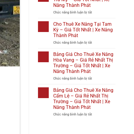
Phát
Giá
Nâng
1
Nâng Thành Phát
Tốt
Tại
–
ở
Chức năng bình luận bị tắt
Nhất
Diên
Giá
Cho
2026
Khánh
Rẻ
Thuê
|
–
Nhất
Cho Thuê Xe Nâng Tại Tam
Xe
Xe
Giá
Thị
Kỳ – Giá Tốt Nhất | Xe Nâng
Nâng
Nâng
Tốt
Trường
Thành Phát
Tại
Thành
Nhất
–
ở
Chức năng bình luận bị tắt
Bắc
Phát
|
Giá
Cho
Trà
Xe
Tốt
Thuê
My
Nâng
Bảng Giá Cho Thuê Xe Nâng
Nhất
Xe
–
Thành
|
Hòa Vang – Giá Rẻ Nhất Thị
Nâng
Giá
Phát
Xe
Trường – Giá Tốt Nhất | Xe
Tại
Tốt
Nâng
Nâng Thành Phát
Tam
Nhất
Thành
Kỳ
|
ở
Chức năng bình luận bị tắt
Phát
–
Xe
Bảng
Giá
Nâng
Giá
Bảng Giá Cho Thuê Xe Nâng
Tốt
Thành
Cho
Cẩm Lệ – Giá Rẻ Nhất Thị
Nhất
Phát
Thuê
Trường – Giá Tốt Nhất | Xe
|
Xe
Nâng Thành Phát
Xe
Nâng
Nâng
Hòa
ở
Chức năng bình luận bị tắt
Thành
Vang
Bảng
Phát
–
Giá
Giá
Cho