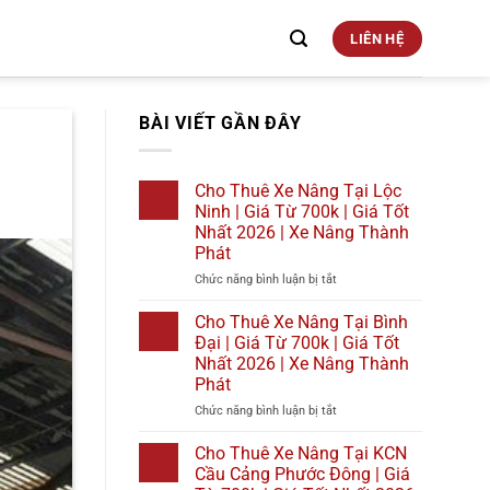
LIÊN HỆ
BÀI VIẾT GẦN ĐÂY
Cho Thuê Xe Nâng Tại Lộc
Ninh | Giá Từ 700k | Giá Tốt
Nhất 2026 | Xe Nâng Thành
Phát
ở
Chức năng bình luận bị tắt
Cho
Thuê
Cho Thuê Xe Nâng Tại Bình
Xe
Đại | Giá Từ 700k | Giá Tốt
Nâng
Nhất 2026 | Xe Nâng Thành
Tại
Phát
Lộc
Ninh
ở
Chức năng bình luận bị tắt
|
Cho
Giá
Thuê
Cho Thuê Xe Nâng Tại KCN
Từ
Xe
Cầu Cảng Phước Đông | Giá
700k
Nâng