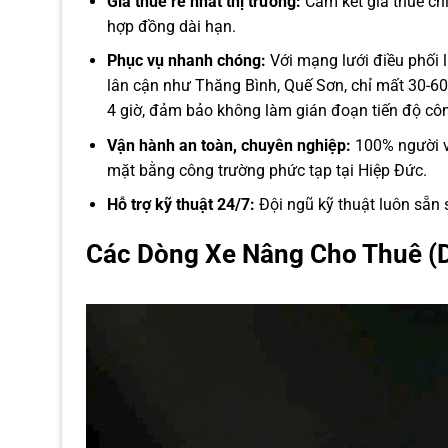
Giá thuê rẻ nhất thị trường:
Cam kết giá thuê chỉ
hợp đồng dài hạn.
Phục vụ nhanh chóng:
Với mạng lưới điều phối l
lân cận như Thăng Bình, Quế Sơn, chỉ mất 30-60 
4 giờ, đảm bảo không làm gián đoạn tiến độ côn
Vận hành an toàn, chuyên nghiệp:
100% người vậ
mặt bằng công trường phức tạp tại Hiệp Đức.
Hỗ trợ kỹ thuật 24/7:
Đội ngũ kỹ thuật luôn sẵn sà
Các Dòng Xe Nâng Cho Thuê (Dầ