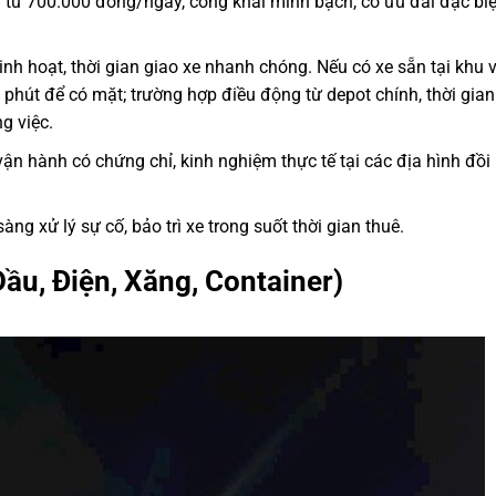
 từ 700.000 đồng/ngày, công khai minh bạch, có ưu đãi đặc biệ
inh hoạt, thời gian giao xe nhanh chóng. Nếu có xe sẵn tại khu 
phút để có mặt; trường hợp điều động từ depot chính, thời gian 
g việc.
n hành có chứng chỉ, kinh nghiệm thực tế tại các địa hình đồi 
ng xử lý sự cố, bảo trì xe trong suốt thời gian thuê.
u, Điện, Xăng, Container)