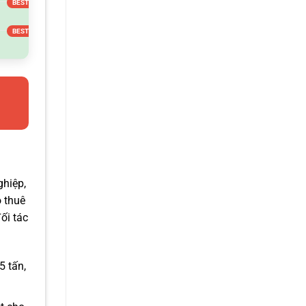
ghiệp,
o thuê
ối tác
5 tấn,