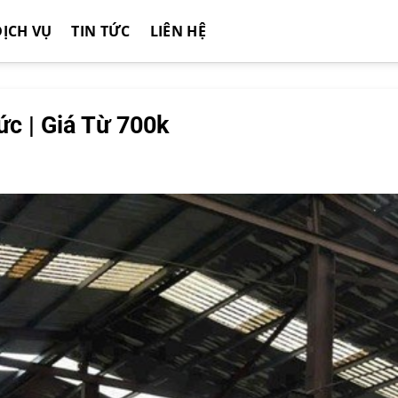
DỊCH VỤ
TIN TỨC
LIÊN HỆ
c | Giá Từ 700k