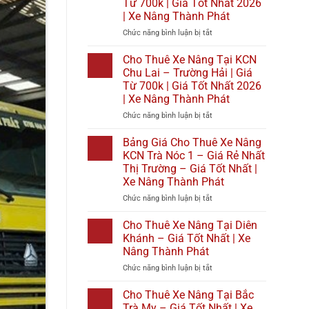
Từ 700k | Giá Tốt Nhất 2026
|
Tại
| Xe Nâng Thành Phát
Giá
Bình
Tốt
Đại
ở
Chức năng bình luận bị tắt
Nhất
|
Cho
2026
Giá
Thuê
Cho Thuê Xe Nâng Tại KCN
|
Từ
Xe
Chu Lai – Trường Hải | Giá
Xe
700k
Nâng
Từ 700k | Giá Tốt Nhất 2026
Nâng
|
Tại
| Xe Nâng Thành Phát
Thành
Giá
KCN
Phát
Tốt
Cầu
ở
Chức năng bình luận bị tắt
Nhất
Cảng
Cho
2026
Phước
Thuê
Bảng Giá Cho Thuê Xe Nâng
|
Đông
Xe
KCN Trà Nóc 1 – Giá Rẻ Nhất
Xe
|
Nâng
Thị Trường – Giá Tốt Nhất |
Nâng
Giá
Tại
Xe Nâng Thành Phát
Thành
Từ
KCN
Phát
700k
Chu
ở
Chức năng bình luận bị tắt
|
Lai
Bảng
Giá
–
Giá
Cho Thuê Xe Nâng Tại Diên
Tốt
Trường
Cho
Khánh – Giá Tốt Nhất | Xe
Nhất
Hải
Thuê
Nâng Thành Phát
2026
|
Xe
|
Giá
ở
Chức năng bình luận bị tắt
Nâng
Xe
Từ
Cho
KCN
Nâng
700k
Thuê
Trà
Cho Thuê Xe Nâng Tại Bắc
Thành
|
Xe
Nóc
Trà My – Giá Tốt Nhất | Xe