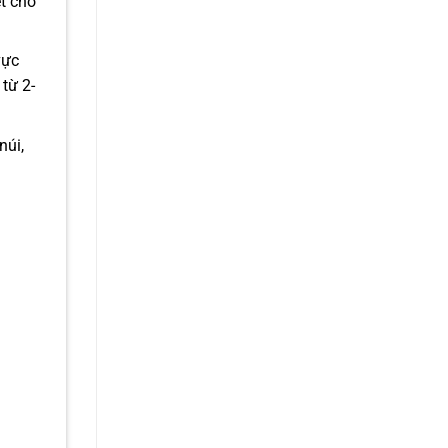
t cho
vực
từ 2-
núi,