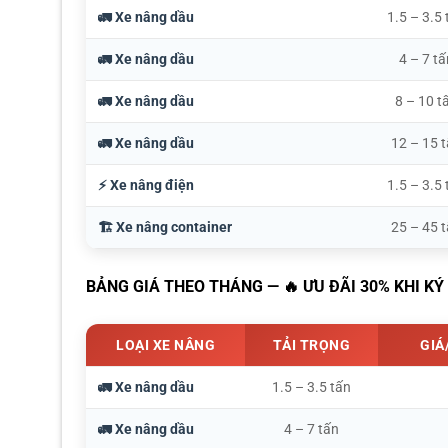
🚛 Xe nâng dầu
1.5 – 3.5 
🚛 Xe nâng dầu
4 – 7 tấ
🚛 Xe nâng dầu
8 – 10 t
🚛 Xe nâng dầu
12 – 15 
⚡ Xe nâng điện
1.5 – 3.5 
🏗️ Xe nâng container
25 – 45 
BẢNG GIÁ THEO THÁNG — 🔥 ƯU ĐÃI 30% KHI K
LOẠI XE NÂNG
TẢI TRỌNG
GIÁ
🚛 Xe nâng dầu
1.5 – 3.5 tấn
🚛 Xe nâng dầu
4 – 7 tấn