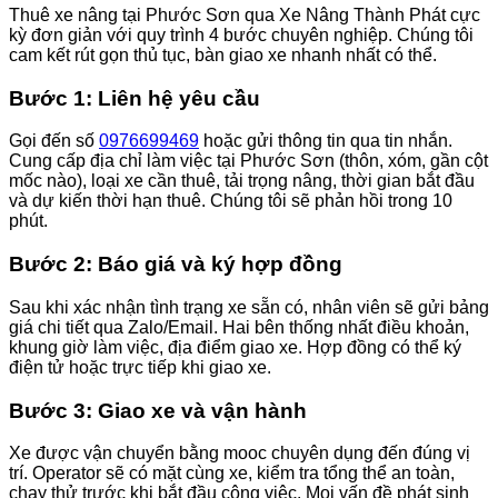
Thuê xe nâng tại Phước Sơn qua Xe Nâng Thành Phát cực
kỳ đơn giản với quy trình 4 bước chuyên nghiệp. Chúng tôi
cam kết rút gọn thủ tục, bàn giao xe nhanh nhất có thể.
Bước 1: Liên hệ yêu cầu
Gọi đến số
0976699469
hoặc gửi thông tin qua tin nhắn.
Cung cấp địa chỉ làm việc tại Phước Sơn (thôn, xóm, gần cột
mốc nào), loại xe cần thuê, tải trọng nâng, thời gian bắt đầu
và dự kiến thời hạn thuê. Chúng tôi sẽ phản hồi trong 10
phút.
Bước 2: Báo giá và ký hợp đồng
Sau khi xác nhận tình trạng xe sẵn có, nhân viên sẽ gửi bảng
giá chi tiết qua Zalo/Email. Hai bên thống nhất điều khoản,
khung giờ làm việc, địa điểm giao xe. Hợp đồng có thể ký
điện tử hoặc trực tiếp khi giao xe.
Bước 3: Giao xe và vận hành
Xe được vận chuyển bằng mooc chuyên dụng đến đúng vị
trí. Operator sẽ có mặt cùng xe, kiểm tra tổng thể an toàn,
chạy thử trước khi bắt đầu công việc. Mọi vấn đề phát sinh