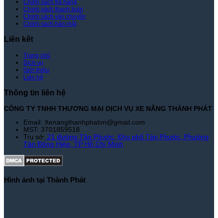
Chính sách trả hàng
Thành
Chính sách thanh toán
Phát
Chính sách vận chuyển
Chính sách bảo mật
Liên kết
Trang chủ
Dịch vụ
Giới thiệu
Liên hệ
Thông tin liên hệ
CÔNG TY TNHH THƯƠNG MẠI DỊCH VỤ XE NÂNG THÀNH PHÁT
Email: Xenangthanhphatvn@gmail.com
MST: 3701859518
Trụ sở:
21 đường Tân Phước, Khu phố Tân Phước, Phường
Tân Đông Hiệp, TP Hồ Chí Minh
Hình ảnh tại Thành Phát