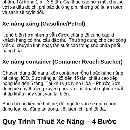
phẩm. Tải trọng 1.5 – 3.5 tấn. Giá thuê cao hơn một chút so
với xe dầu do chi phí bảo dưỡng pin, nhưng bù lại an toàn
và sạch sẽ tuyệt đối.
Xe nâng xăng (Gasoline/Petrol)
Ít phổ biến hơn nhưng vẫn được chúng tôi cung cấp khi
khách hàng có nhu cầu đặc thù. Thường dùng cho các công
việc di chuyển linh hoạt, tần suất cao trong kho phân phối
hàng hóa.
Xe nâng container (Container Reach Stacker)
Chuyên dùng để nâng, xếp container rỗng hoặc hàng nặng
tại cảng, ICD. Sức nâng từ 25 đến 45 tấn, chiều cao xếp
hàng lên đến 5 tầng. Tại khu vực Ninh Hòa – Phước Sơn,
dòng xe này thường xuyên phục vụ các doanh nghiệp xuất
nhập khẩu thủy sản, vận tải biển.
Bạn chỉ cần liên hệ hotline, đội ngũ tư vấn sẽ giúp chọn
đúng loại xe, đúng tải trọng, tiết kiệm chi phí tối đa.
Quy Trình Thuê Xe Nâng – 4 Bước