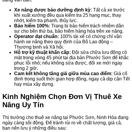
Xe nâng được bảo dưỡng định kỳ:
Tất cả xe trước
khi xuất xưởng đều qua kiểm tra 25 hạng mục, thay
nhớt, kiểm tra phanh, thủy lực.
Bảo hiểm 100%:
Trang bị bảo hiểm trách nhiệm dân
sự cho bên thứ ba, bảo hiểm hàng hóa trên xe nâng.
Operator đạt chuẩn:
100% tài xế có chứng chỉ vận
hành xe nâng theo quy định của Bộ Lao động –
Thương binh và Xã hội.
Hỗ trợ kỹ thuật khẩn cấp:
Đội sửa chữa lưu động có
mặt trong vòng 45 phút tại địa bàn Phước Sơn để khắc
phục lỗi nhỏ; nếu không sửa được, đổi xe mới ngay
trong 2 giờ.
Cam kết không tăng giá giữa mùa cao điểm:
Giá cố
định trong suốt thời gian hợp đồng, ngay cả dịp cận Tết
hay mùa xây dựng.
Kinh Nghiệm Chọn Đơn Vị Thuê Xe
Nâng Uy Tín
Thị trường cho thuê xe nâng tại Phước Sơn, Ninh Hòa đang
ngày càng sôi động. Để tránh rủi ro về chất lượng, giá cả,
bạn nên lưu ý những điều sau: