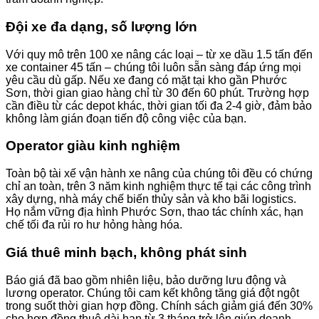
Đội xe đa dạng, số lượng lớn
Với quy mô trên 100 xe nâng các loại – từ xe dầu 1.5 tấn đến
xe container 45 tấn – chúng tôi luôn sẵn sàng đáp ứng mọi
yêu cầu dù gấp. Nếu xe đang có mặt tại kho gần Phước
Sơn, thời gian giao hàng chỉ từ 30 đến 60 phút. Trường hợp
cần điều từ các depot khác, thời gian tối đa 2-4 giờ, đảm bảo
không làm gián đoạn tiến độ công việc của bạn.
Operator giàu kinh nghiệm
Toàn bộ tài xế vận hành xe nâng của chúng tôi đều có chứng
chỉ an toàn, trên 3 năm kinh nghiệm thực tế tại các công trình
xây dựng, nhà máy chế biến thủy sản và kho bãi logistics.
Họ nắm vững địa hình Phước Sơn, thao tác chính xác, hạn
chế tối đa rủi ro hư hỏng hàng hóa.
Giá thuê minh bạch, không phát sinh
Báo giá đã bao gồm nhiên liệu, bảo dưỡng lưu động và
lương operator. Chúng tôi cam kết không tăng giá đột ngột
trong suốt thời gian hợp đồng. Chính sách giảm giá đến 30%
cho hợp đồng thuê dài hạn từ 3 tháng trở lên giúp doanh