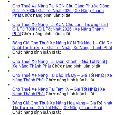
Tại
Cho
Lộc
Thuê
Cho Thuê Xe Nâng Tại KCN Cầu Cảng Phước Đông |
Ninh
Xe
Giá Từ 700k | Giá Tốt Nhất 2026 | Xe Nâng Thành
|
Nâng
ở
Phát
Chức năng bình luận bị tắt
Giá
Tại
Cho
Từ
Bình
Thuê
Cho Thuê Xe Nâng Tại KCN Chu Lai – Trường Hải |
700k
Đại
Xe
Giá Từ 700k | Giá Tốt Nhất 2026 | Xe Nâng Thành
|
|
Nâng
ở
Phát
Chức năng bình luận bị tắt
Giá
Giá
Tại
Cho
Tốt
Từ
KCN
Thuê
Bảng Giá Cho Thuê Xe Nâng KCN Trà Nóc 1 – Giá Rẻ
Nhất
700k
Cầu
Xe
Nhất Thị Trường – Giá Tốt Nhất | Xe Nâng Thành Phát
2026
|
ở
Cảng
Nâng
Chức năng bình luận bị tắt
|
Giá
Bảng
Phước
Tại
Xe
Tốt
Giá
Đông
KCN
Cho Thuê Xe Nâng Tại Diên Khánh – Giá Tốt Nhất |
Nâng
Nhất
Cho
|
Chu
ở
Xe Nâng Thành Phát
Chức năng bình luận bị tắt
Thành
2026
Thuê
Giá
Lai
Cho
Phát
|
Xe
Từ
–
Thuê
Cho Thuê Xe Nâng Tại Bắc Trà My – Giá Tốt Nhất | Xe
Xe
Nâng
700k
Trường
ở
Xe
Nâng Thành Phát
Chức năng bình luận bị tắt
Nâng
KCN
|
Hải
Cho
Nâng
Thành
Trà
Giá
|
Thuê
Tại
Cho Thuê Xe Nâng Tại Tam Kỳ – Giá Tốt Nhất | Xe
Phát
Nóc
Tốt
Giá
Xe
ở
Diên
Nâng Thành Phát
Chức năng bình luận bị tắt
1
Nhất
Từ
Nâng
Cho
Khánh
–
2026
700k
Tại
Thuê
–
Bảng Giá Cho Thuê Xe Nâng Hòa Vang – Giá Rẻ Nhất
Giá
|
|
Bắc
Xe
Giá
Thị Trường – Giá Tốt Nhất | Xe Nâng Thành Phát
Rẻ
ở
Xe
Giá
Trà
Nâng
Tốt
Chức năng bình luận bị tắt