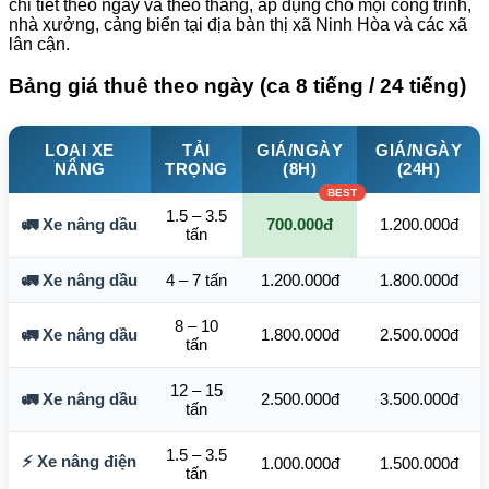
chi tiết theo ngày và theo tháng, áp dụng cho mọi công trình,
nhà xưởng, cảng biển tại địa bàn thị xã Ninh Hòa và các xã
lân cận.
Bảng giá thuê theo ngày (ca 8 tiếng / 24 tiếng)
LOẠI XE
TẢI
GIÁ/NGÀY
GIÁ/NGÀY
NÂNG
TRỌNG
(8H)
(24H)
1.5 – 3.5
🚛 Xe nâng dầu
700.000đ
1.200.000đ
tấn
🚛 Xe nâng dầu
4 – 7 tấn
1.200.000đ
1.800.000đ
8 – 10
🚛 Xe nâng dầu
1.800.000đ
2.500.000đ
tấn
12 – 15
🚛 Xe nâng dầu
2.500.000đ
3.500.000đ
tấn
1.5 – 3.5
⚡ Xe nâng điện
1.000.000đ
1.500.000đ
tấn