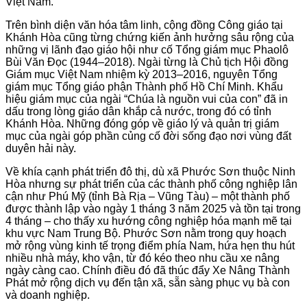
Việt Nam.
Trên bình diện văn hóa tâm linh, cộng đồng Công giáo tại
Khánh Hòa cũng từng chứng kiến ảnh hưởng sâu rộng của
những vị lãnh đạo giáo hội như cố Tổng giám mục Phaolô
Bùi Văn Đọc (1944–2018). Ngài từng là Chủ tịch Hội đồng
Giám mục Việt Nam nhiệm kỳ 2013–2016, nguyên Tổng
giám mục Tổng giáo phận Thành phố Hồ Chí Minh. Khẩu
hiệu giám mục của ngài “Chúa là nguồn vui của con” đã in
dấu trong lòng giáo dân khắp cả nước, trong đó có tỉnh
Khánh Hòa. Những đóng góp về giáo lý và quản trị giám
mục của ngài góp phần củng cố đời sống đạo nơi vùng đất
duyên hải này.
Về khía cạnh phát triển đô thị, dù xã Phước Sơn thuộc Ninh
Hòa nhưng sự phát triển của các thành phố công nghiệp lân
cận như Phú Mỹ (tỉnh Bà Rịa – Vũng Tàu) – một thành phố
được thành lập vào ngày 1 tháng 3 năm 2025 và tồn tại trong
4 tháng – cho thấy xu hướng công nghiệp hóa mạnh mẽ tại
khu vực Nam Trung Bộ. Phước Sơn nằm trong quy hoạch
mở rộng vùng kinh tế trọng điểm phía Nam, hứa hẹn thu hút
nhiều nhà máy, kho vận, từ đó kéo theo nhu cầu xe nâng
ngày càng cao. Chính điều đó đã thúc đẩy Xe Nâng Thành
Phát mở rộng dịch vụ đến tận xã, sẵn sàng phục vụ bà con
và doanh nghiệp.