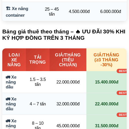
🏗️ Xe nâng
25 – 45
4.500.000đ
6.000.000đ
tấn
container
Bảng giá thuê theo tháng – 🔥 ƯU ĐÃI 30% KHI
KÝ HỢP ĐỒNG TRÊN 3 THÁNG
LOẠI
GIÁ/THÁNG
GIÁ/THÁNG
TẢI
XE
(TIÊU
(≥3 THÁNG
TRỌNG
NÂNG
CHUẨN)
-30%)
🚛 Xe
1.5 – 3.5
nâng
22.000.000đ
15.400.000đ
tấn
dầu
🚛 Xe
nâng
4 – 7 tấn
32.000.000đ
22.400.000đ
dầu
🚛 Xe
8 – 10
nâng
45.000.000đ
31.500.000đ
tấn