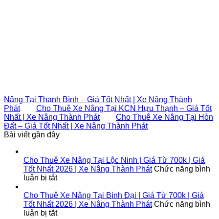
Nâng Tại Thanh Bình – Giá Tốt Nhất | Xe Nâng Thành
Phát
Cho Thuê Xe Nâng Tại KCN Hựu Thạnh – Giá Tốt
Nhất | Xe Nâng Thành Phát
Cho Thuê Xe Nâng Tại Hòn
Đất – Giá Tốt Nhất | Xe Nâng Thành Phát
Bài viết gần đây
Cho Thuê Xe Nâng Tại Lộc Ninh | Giá Từ 700k | Giá
Tốt Nhất 2026 | Xe Nâng Thành Phát
Chức năng bình
ở
luận bị tắt
Cho
Thuê
Cho Thuê Xe Nâng Tại Bình Đại | Giá Từ 700k | Giá
Xe
Tốt Nhất 2026 | Xe Nâng Thành Phát
Chức năng bình
Nâng
ở
luận bị tắt