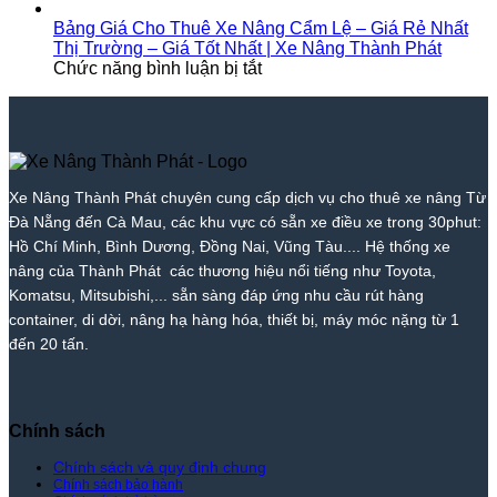
Nhất
Bảng
Nâng
Tốt
My
Tại
Nhất
Thị
Giá
Thành
Nhất
–
Tam
|
Bảng Giá Cho Thuê Xe Nâng Cẩm Lệ – Giá Rẻ Nhất
Trường
Cho
Phát
2026
Giá
Kỳ
Xe
Thị Trường – Giá Tốt Nhất | Xe Nâng Thành Phát
–
Thuê
ở
|
Tốt
–
Nâng
Chức năng bình luận bị tắt
Giá
Xe
Bảng
Xe
Nhất
Giá
Thành
Tốt
Nâng
Giá
Nâng
|
Tốt
Phát
Nhất
Hòa
Cho
Thành
Xe
Nhất
|
Vang
Thuê
Phát
Nâng
|
Xe
–
Xe
Thành
Xe
Nâng
Giá
Nâng
Phát
Nâng
Xe Nâng Thành Phát chuyên cung cấp dịch vụ cho thuê xe nâng Từ
Thành
Rẻ
Cẩm
Thành
Đà Nẵng đến Cà Mau, các khu vực có sẵn xe điều xe trong 30phut:
Phát
Nhất
Lệ
Phát
Thị
–
Hồ Chí Minh, Bình Dương, Đồng Nai, Vũng Tàu.... Hệ thống xe
Trường
Giá
nâng của Thành Phát các thương hiệu nổi tiếng như Toyota,
–
Rẻ
Komatsu, Mitsubishi,... sẵn sàng đáp ứng nhu cầu rút hàng
Giá
Nhất
container, di dời, nâng hạ hàng hóa, thiết bị, máy móc nặng từ 1
Tốt
Thị
đến 20 tấn.
Nhất
Trường
|
–
Xe
Giá
Nâng
Tốt
Thành
Nhất
Chính sách
Phát
|
Xe
Chính sách và quy định chung
Chính sách bảo hành
Nâng