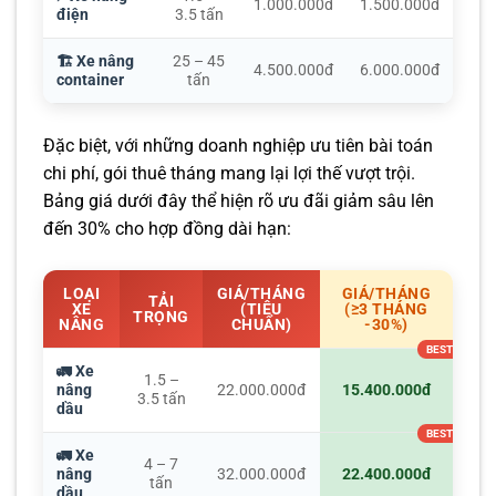
1.000.000đ
1.500.000đ
điện
3.5 tấn
🏗️ Xe nâng
25 – 45
4.500.000đ
6.000.000đ
container
tấn
Đặc biệt, với những doanh nghiệp ưu tiên bài toán
chi phí, gói thuê tháng mang lại lợi thế vượt trội.
Bảng giá dưới đây thể hiện rõ ưu đãi giảm sâu lên
đến 30% cho hợp đồng dài hạn:
LOẠI
GIÁ/THÁNG
GIÁ/THÁNG
TẢI
XE
(TIÊU
(≥3 THÁNG
TRỌNG
NÂNG
CHUẨN)
-30%)
🚛 Xe
1.5 –
nâng
22.000.000đ
15.400.000đ
3.5 tấn
dầu
🚛 Xe
4 – 7
nâng
32.000.000đ
22.400.000đ
tấn
dầu