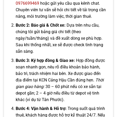
0976699469
hoặc gửi yêu cầu qua kênh chat.
Chuyên viên tư vấn sẽ hỏi chi tiết về tải trọng cần
nâng, môi trường làm việc, thời gian thuê.
Bước 2: Báo giá & Chốt xe:
Dựa trên nhu cầu,
chúng tôi gửi bảng giá chi tiết (theo
ngày/tuần/tháng) và đề xuất dòng xe phù hợp.
Sau khi thống nhất, xe sẽ được check tình trạng
sẵn sàng.
Bước 3: Ký hợp đồng & Giao xe:
Hợp đồng được
soạn nhanh gọn, nêu rõ điều khoản bảo hành,
bảo trì, trách nhiệm hai bên. Xe được giao đến
địa điểm tại KCN Cảng Hậu Cần đúng hẹn.
Thời
gian giao hàng:
30 – 60 phút nếu có xe sẵn tại
depot gần; 2 – 4 giờ nếu điều từ depot vệ tinh
khác (ví dụ từ Tân Phước).
Bước 4: Vận hành & Hỗ trợ:
Trong suốt quá trình
thuê, khách hàng được hỗ trợ kỹ thuật 24/7. Nếu