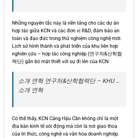
Những nguyên tắc này là nền tảng cho các dự án
hợp tác giữa KCN và các đơn vị R&D, đảm bảo an
toàn và đạo đức trong thử nghiệm công nghệ mới.
Lịch sử hình thành và phát triển của khu liên hợp
nghiên cứu – hợp tác công nghiệp (연구처&산학협
력단) gắn bó mật thiết với sự đi lên của KCN:
소개 연혁 연구처&산학협력단 – KHU …
소개 연혁
Có thể thấy, KCN Cảng Hậu Cần không chỉ là một
địa bàn kinh tế sôi động mà còn là nơi giao thoa
của tri thức, công nghệ và văn hóa doanh nghiệp.