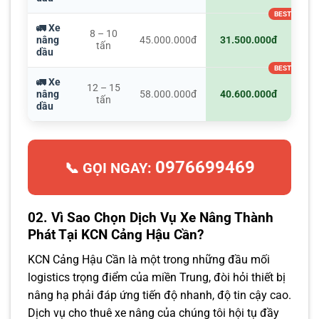
🚛 Xe
8 – 10
nâng
45.000.000đ
31.500.000đ
tấn
dầu
🚛 Xe
12 – 15
nâng
58.000.000đ
40.600.000đ
tấn
dầu
0976699469
📞 GỌI NGAY:
02. Vì Sao Chọn Dịch Vụ Xe Nâng Thành
Phát Tại KCN Cảng Hậu Cần?
KCN Cảng Hậu Cần là một trong những đầu mối
logistics trọng điểm của miền Trung, đòi hỏi thiết bị
nâng hạ phải đáp ứng tiến độ nhanh, độ tin cậy cao.
Dịch vụ cho thuê xe nâng của chúng tôi hội tụ đầy