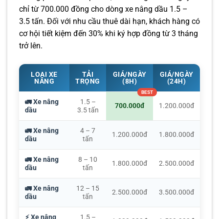
chỉ từ 700.000 đồng cho dòng xe nâng dầu 1.5 –
3.5 tấn. Đối với nhu cầu thuê dài hạn, khách hàng có
cơ hội tiết kiệm đến 30% khi ký hợp đồng từ 3 tháng
trở lên.
LOẠI XE
TẢI
GIÁ/NGÀY
GIÁ/NGÀY
NÂNG
TRỌNG
(8H)
(24H)
🚛 Xe nâng
1.5 –
700.000đ
1.200.000đ
dầu
3.5 tấn
🚛 Xe nâng
4 – 7
1.200.000đ
1.800.000đ
dầu
tấn
🚛 Xe nâng
8 – 10
1.800.000đ
2.500.000đ
dầu
tấn
🚛 Xe nâng
12 – 15
2.500.000đ
3.500.000đ
dầu
tấn
⚡ Xe nâng
1.5 –