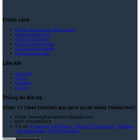
|
–
Xe
Giá
Nâng
Tốt
Thành
Nhất
Chính sách
Phát
|
Xe
Chính sách và quy định chung
Chính sách bảo hành
Nâng
Chính sách trả hàng
Thành
Chính sách thanh toán
Phát
Chính sách vận chuyển
Chính sách bảo mật
Liên kết
Trang chủ
Dịch vụ
Giới thiệu
Liên hệ
Thông tin liên hệ
CÔNG TY TNHH THƯƠNG MẠI DỊCH VỤ XE NÂNG THÀNH PHÁT
Email: Xenangthanhphatvn@gmail.com
MST: 3701859518
Trụ sở:
21 đường Tân Phước, Khu phố Tân Phước, Phường
Tân Đông Hiệp, TP Hồ Chí Minh