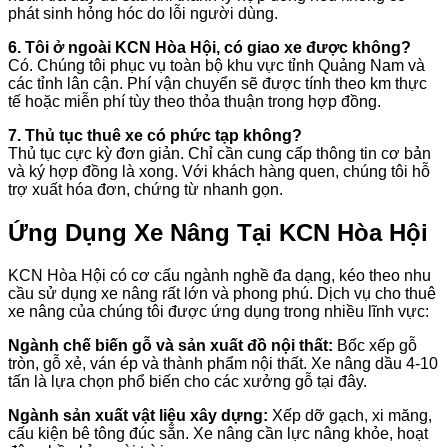
phát sinh hỏng hóc do lỗi người dùng.
6. Tôi ở ngoài KCN Hòa Hội, có giao xe được không?
Có. Chúng tôi phục vụ toàn bộ khu vực tỉnh Quảng Nam và
các tỉnh lân cận. Phí vận chuyển sẽ được tính theo km thực
tế hoặc miễn phí tùy theo thỏa thuận trong hợp đồng.
7. Thủ tục thuê xe có phức tạp không?
Thủ tục cực kỳ đơn giản. Chỉ cần cung cấp thông tin cơ bản
và ký hợp đồng là xong. Với khách hàng quen, chúng tôi hỗ
trợ xuất hóa đơn, chứng từ nhanh gọn.
Ứng Dụng Xe Nâng Tại KCN Hòa Hội
KCN Hòa Hội có cơ cấu ngành nghề đa dạng, kéo theo nhu
cầu sử dụng xe nâng rất lớn và phong phú. Dịch vụ cho thuê
xe nâng của chúng tôi được ứng dụng trong nhiều lĩnh vực:
Ngành chế biến gỗ và sản xuất đồ nội thất:
Bốc xếp gỗ
tròn, gỗ xẻ, ván ép và thành phẩm nội thất. Xe nâng dầu 4-10
tấn là lựa chọn phổ biến cho các xưởng gỗ tại đây.
Ngành sản xuất vật liệu xây dựng:
Xếp dỡ gạch, xi măng,
cấu kiện bê tông đúc sẵn. Xe nâng cần lực nâng khỏe, hoạt