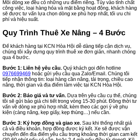
Mỗi dòng xe đều có những ưu điểm riêng. Tùy vào tính chất
công việc, loại hàng hóa và mặt bằng hoạt động, khách hàng
sẽ được tư vấn lựa chọn dòng xe phù hợp nhất, tối ưu chi
phí và hiệu suất.
Quy Trình Thuê Xe Nâng – 4 Bước
Để khách hàng tại KCN Hòa Hội dễ dàng tiếp cận dịch vụ,
chúng tôi xây dựng quy trình thuê xe đơn giản, nhanh chóng
qua 4 bước.
Bước 1: Liên hệ yêu cầu.
Quý khách gọi đến hotline
0976699469
hoặc gửi yêu cầu qua Zalo/Email. Chúng tôi
tiếp nhận thông tin: loại hàng cần nâng, tải trọng, chiều cao
nâng, thời gian và địa điểm làm việc tại KCN Hòa Hội.
Bước 2: Báo giá và tư vấn.
Dựa trên yêu cầu cụ thể, chúng
tôi sẽ gửi báo giá chi tiết trong vòng 15-30 phút. Đồng thời tư
vấn về dòng xe phù hợp nhất, kèm theo các gợi ý về phụ
kiện (càng nâng, kẹp giấy, kẹp thùng…) nếu cần.
Bước 3: Ký hợp đồng và giao xe.
Sau khi thống nhất giá
cả và điều khoản, hợp đồng được ký kết. Xe sẽ được vận
chuyển đến địa điểm yêu cầu trong khoảng thời gian cam kết
(30-60 phút nếu có sẵn, hoặc 2-4 giờ nếu điều từ depot). Kỹ