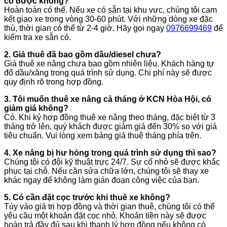
có được không?
Hoàn toàn có thể. Nếu xe có sẵn tại khu vực, chúng tôi cam
kết giao xe trong vòng 30-60 phút. Với những dòng xe đặc
thù, thời gian có thể từ 2-4 giờ. Hãy gọi ngay
0976699469
để
kiểm tra xe sẵn có.
2. Giá thuê đã bao gồm dầu/diesel chưa?
Giá thuê xe nâng chưa bao gồm nhiên liệu. Khách hàng tự
đổ dầu/xăng trong quá trình sử dụng. Chi phí này sẽ được
quy định rõ trong hợp đồng.
3. Tôi muốn thuê xe nâng cả tháng ở KCN Hòa Hội, có
giảm giá không?
Có. Khi ký hợp đồng thuê xe nâng theo tháng, đặc biệt từ 3
tháng trở lên, quý khách được giảm giá đến 30% so với giá
tiêu chuẩn. Vui lòng xem bảng giá thuê tháng phía trên.
4. Xe nâng bị hư hỏng trong quá trình sử dụng thì sao?
Chúng tôi có đội kỹ thuật trực 24/7. Sự cố nhỏ sẽ được khắc
phục tại chỗ. Nếu cần sửa chữa lớn, chúng tôi sẽ thay xe
khác ngay để không làm gián đoạn công việc của bạn.
5. Có cần đặt cọc trước khi thuê xe không?
Tùy vào giá trị hợp đồng và thời gian thuê, chúng tôi có thể
yêu cầu một khoản đặt cọc nhỏ. Khoản tiền này sẽ được
hoàn trả đầy đủ sau khi thanh lý hợp đồng nếu không có