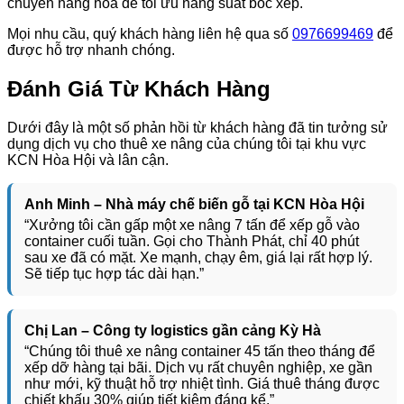
chuyển hàng hóa để tối ưu năng suất bốc xếp.
Mọi nhu cầu, quý khách hàng liên hệ qua số
0976699469
để
được hỗ trợ nhanh chóng.
Đánh Giá Từ Khách Hàng
Dưới đây là một số phản hồi từ khách hàng đã tin tưởng sử
dụng dịch vụ cho thuê xe nâng của chúng tôi tại khu vực
KCN Hòa Hội và lân cận.
Anh Minh – Nhà máy chế biến gỗ tại KCN Hòa Hội
“Xưởng tôi cần gấp một xe nâng 7 tấn để xếp gỗ vào
container cuối tuần. Gọi cho Thành Phát, chỉ 40 phút
sau xe đã có mặt. Xe mạnh, chạy êm, giá lại rất hợp lý.
Sẽ tiếp tục hợp tác dài hạn.”
Chị Lan – Công ty logistics gần cảng Kỳ Hà
“Chúng tôi thuê xe nâng container 45 tấn theo tháng để
xếp dỡ hàng tại bãi. Dịch vụ rất chuyên nghiệp, xe gần
như mới, kỹ thuật hỗ trợ nhiệt tình. Giá thuê tháng được
chiết khấu 30% giúp tiết kiệm đáng kể.”