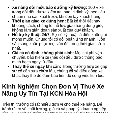
Xe nâng đời mới, bảo dưỡng kỹ lưỡng:
100% xe
trong đội đều được kiểm tra, bảo trì định kỳ theo tiêu
chuẩn nhà sản xuất trước khi đến tay khách hàng.
Thời gian giao xe đúng hẹn:
Bất kể thời tiết hay
khoảng cách, chúng tôi nỗ lực giao hàng đúng giờ,
không làm gián đoạn sản xuất của quý khách.
Hỗ trợ kỹ thuật 24/7:
Sự cố kỹ thuật là điều không ai
mong muốn. Chúng tôi có đội phản ứng nhanh, luôn
sẵn sàng khắc phục mọi vấn đề trong thời gian sớm
nhất.
Giá cả cố định, không phát sinh:
Mọi chi phí vận
chuyển, bảo hiểm xe (nếu có) đều được thông báo
minh bạch ngay từ đầu.
Thay thế xe ngay khi cần:
Trong trường hợp xe gặp
sự cố cần sửa chữa lâu, chúng tôi sẽ điều động xe
khác thay thế để đảm bảo tiến độ công việc liên tục.
Kinh Nghiệm Chọn Đơn Vị Thuê Xe
Nâng Uy Tín Tại KCN Hòa Hội
Trên thị trường có rất nhiều đơn vị cho thuê xe nâng. Để
tránh rủi ro về chất lượng, giá cả và pháp lý, doanh nghiệp