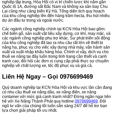
nghiệp tập trung, Hòa Hội có vị trí chiến lược khi nằm gần
Quốc lộ 1A, đường sắt Bắc Nam và không xa sân bay Chu
Lai cũng như cảng biển Kỳ Hà. Tổng diện tích quy hoạch
của khu công nghiệp lên đến hàng trăm hecta, thu hút nhiều
dự án đầu tư trong và ngoài nước.
Các ngành công nghiệp chính tại KCN Hòa Hội bao gồm:
chế biến gỗ, sản xuất vật liệu xây dựng, cơ khí, may mặc, và
các ngành công nghiệp phụ trợ khác. Sự phát triển sôi động
của khu công nghiệp đã tạo ra nhu cầu rất lớn về thiết bị
nâng hạ, phục vụ cho việc xây dựng nhà máy, vận hành sản
xuất và xuất nhập khẩu hàng hóa. Chính vì vậy, dịch vụ cho
thuê xe nâng tại đây luôn trong tình trạng cần thiết và cạnh
tranh cao, đòi hỏi các đơn vị cung cấp phải thực sự chuyên
nghiệp về chất lượng xe, tốc độ phục vụ và giá cả.
Liên Hệ Ngay – Gọi 0976699469
Quý doanh nghiệp tại KCN Hòa Hội và khu vực lân cận đang
có nhu cầu thuê xe nâng dầu, xe nâng điện, xe nâng
container với mức giá cạnh tranh nhất? Đừng ngần ngại liên
hệ với Xe Nâng Thành Phát qua hotline
0976699469
. Đội
ngũ tư vấn của chúng tôi luôn sẵn sàng 24/7 để hỗ trợ bạn
lựa chọn giải pháp tối ưu nhất.