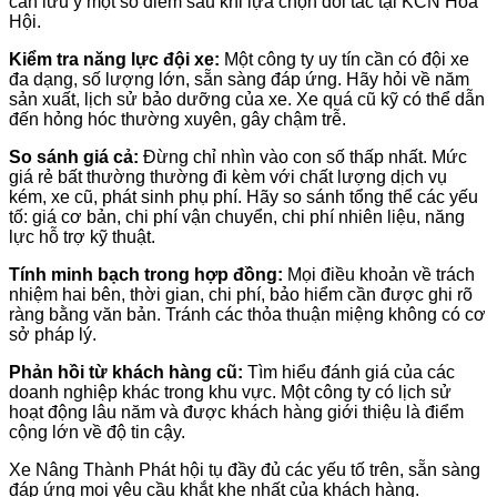
cần lưu ý một số điểm sau khi lựa chọn đối tác tại KCN Hòa
Hội.
Kiểm tra năng lực đội xe:
Một công ty uy tín cần có đội xe
đa dạng, số lượng lớn, sẵn sàng đáp ứng. Hãy hỏi về năm
sản xuất, lịch sử bảo dưỡng của xe. Xe quá cũ kỹ có thể dẫn
đến hỏng hóc thường xuyên, gây chậm trễ.
So sánh giá cả:
Đừng chỉ nhìn vào con số thấp nhất. Mức
giá rẻ bất thường thường đi kèm với chất lượng dịch vụ
kém, xe cũ, phát sinh phụ phí. Hãy so sánh tổng thể các yếu
tố: giá cơ bản, chi phí vận chuyển, chi phí nhiên liệu, năng
lực hỗ trợ kỹ thuật.
Tính minh bạch trong hợp đồng:
Mọi điều khoản về trách
nhiệm hai bên, thời gian, chi phí, bảo hiểm cần được ghi rõ
ràng bằng văn bản. Tránh các thỏa thuận miệng không có cơ
sở pháp lý.
Phản hồi từ khách hàng cũ:
Tìm hiểu đánh giá của các
doanh nghiệp khác trong khu vực. Một công ty có lịch sử
hoạt động lâu năm và được khách hàng giới thiệu là điểm
cộng lớn về độ tin cậy.
Xe Nâng Thành Phát hội tụ đầy đủ các yếu tố trên, sẵn sàng
đáp ứng mọi yêu cầu khắt khe nhất của khách hàng.