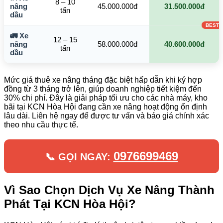
8 – 10
nâng
45.000.000đ
31.500.000đ
tấn
dầu
🚛 Xe
12 – 15
nâng
58.000.000đ
40.600.000đ
tấn
dầu
Mức giá thuê xe nâng tháng đặc biệt hấp dẫn khi ký hợp
đồng từ 3 tháng trở lên, giúp doanh nghiệp tiết kiệm đến
30% chi phí. Đây là giải pháp tối ưu cho các nhà máy, kho
bãi tại KCN Hòa Hội đang cần xe nâng hoạt động ổn định
lâu dài. Liên hệ ngay để được tư vấn và báo giá chính xác
theo nhu cầu thực tế.
0976699469
📞 GỌI NGAY:
Vì Sao Chọn Dịch Vụ Xe Nâng Thành
Phát Tại KCN Hòa Hội?