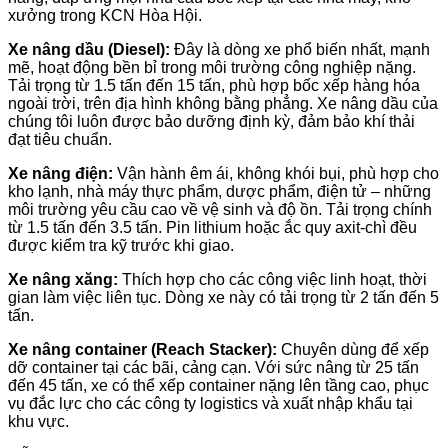
xưởng trong KCN Hòa Hội.
Xe nâng dầu (Diesel):
Đây là dòng xe phổ biến nhất, mạnh
mẽ, hoạt động bền bỉ trong môi trường công nghiệp nặng.
Tải trọng từ 1.5 tấn đến 15 tấn, phù hợp bốc xếp hàng hóa
ngoài trời, trên địa hình không bằng phẳng. Xe nâng dầu của
chúng tôi luôn được bảo dưỡng định kỳ, đảm bảo khí thải
đạt tiêu chuẩn.
Xe nâng điện:
Vận hành êm ái, không khói bụi, phù hợp cho
kho lạnh, nhà máy thực phẩm, dược phẩm, điện tử – những
môi trường yêu cầu cao về vệ sinh và độ ồn. Tải trọng chính
từ 1.5 tấn đến 3.5 tấn. Pin lithium hoặc ắc quy axit-chì đều
được kiểm tra kỹ trước khi giao.
Xe nâng xăng:
Thích hợp cho các công việc linh hoạt, thời
gian làm việc liên tục. Dòng xe này có tải trọng từ 2 tấn đến 5
tấn.
Xe nâng container (Reach Stacker):
Chuyên dùng để xếp
dỡ container tại các bãi, cảng cạn. Với sức nâng từ 25 tấn
đến 45 tấn, xe có thể xếp container nặng lên tầng cao, phục
vụ đắc lực cho các công ty logistics và xuất nhập khẩu tại
khu vực.