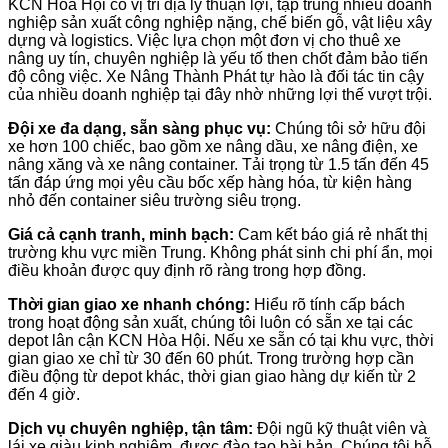
KCN Hòa Hội có vị trí địa lý thuận lợi, tập trung nhiều doanh
nghiệp sản xuất công nghiệp nặng, chế biến gỗ, vật liệu xây
dựng và logistics. Việc lựa chọn một đơn vị cho thuê xe
nâng uy tín, chuyên nghiệp là yếu tố then chốt đảm bảo tiến
độ công việc. Xe Nâng Thành Phát tự hào là đối tác tin cậy
của nhiều doanh nghiệp tại đây nhờ những lợi thế vượt trội.
Đội xe đa dạng, sẵn sàng phục vụ:
Chúng tôi sở hữu đội
xe hơn 100 chiếc, bao gồm xe nâng dầu, xe nâng điện, xe
nâng xăng và xe nâng container. Tải trọng từ 1.5 tấn đến 45
tấn đáp ứng mọi yêu cầu bốc xếp hàng hóa, từ kiện hàng
nhỏ đến container siêu trường siêu trọng.
Giá cả cạnh tranh, minh bạch:
Cam kết báo giá rẻ nhất thị
trường khu vực miền Trung. Không phát sinh chi phí ẩn, mọi
điều khoản được quy định rõ ràng trong hợp đồng.
Thời gian giao xe nhanh chóng:
Hiểu rõ tính cấp bách
trong hoạt động sản xuất, chúng tôi luôn có sẵn xe tại các
depot lân cận KCN Hòa Hội. Nếu xe sẵn có tại khu vực, thời
gian giao xe chỉ từ 30 đến 60 phút. Trong trường hợp cần
điều động từ depot khác, thời gian giao hàng dự kiến từ 2
đến 4 giờ.
Dịch vụ chuyên nghiệp, tận tâm:
Đội ngũ kỹ thuật viên và
lái xe giàu kinh nghiệm, được đào tạo bài bản. Chúng tôi hỗ