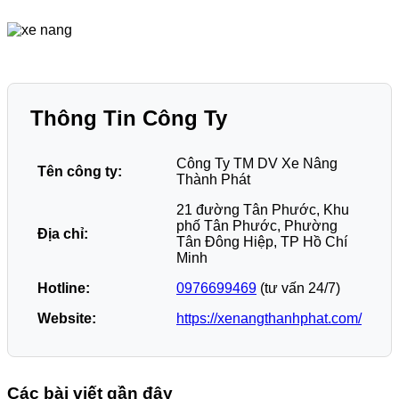
Thông Tin Công Ty
Công Ty TM DV Xe Nâng
Tên công ty:
Thành Phát
21 đường Tân Phước, Khu
phố Tân Phước, Phường
Địa chỉ:
Tân Đông Hiệp, TP Hồ Chí
Minh
Hotline:
0976699469
(tư vấn 24/7)
Website:
https://xenangthanhphat.com/
Các bài viết gần đây