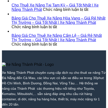
Nâng
KCN
|
Hải
Cho
Nâng
Thành
Trà
Giá
|
Thuê
Tại
Cho Thuê Xe Nâng Tại Tam Kỳ – Giá Tốt Nhất | Xe
Phát
Nóc
Tốt
Giá
Xe
ở
Diên
Nâng Thành Phát
Chức năng bình luận bị tắt
1
Nhất
Từ
Nâng
Cho
Khánh
–
2026
700k
Tại
Thuê
–
Bảng Giá Cho Thuê Xe Nâng Hòa Vang – Giá Rẻ Nhất
Giá
|
|
Bắc
Xe
Giá
Thị Trường – Giá Tốt Nhất | Xe Nâng Thành Phát
Rẻ
ở
Xe
Giá
Trà
Nâng
Tốt
Chức năng bình luận bị tắt
Nhất
Bảng
Nâng
Tốt
My
Tại
Nhất
Thị
Giá
Thành
Nhất
–
Tam
|
Bảng Giá Cho Thuê Xe Nâng Cẩm Lệ – Giá Rẻ Nhất
Trường
Cho
Phát
2026
Giá
Kỳ
Xe
Thị Trường – Giá Tốt Nhất | Xe Nâng Thành Phát
–
Thuê
ở
|
Tốt
–
Nâng
Chức năng bình luận bị tắt
Giá
Xe
Bảng
Xe
Nhất
Giá
Thành
Tốt
Nâng
Giá
Nâng
|
Tốt
Phát
Nhất
Hòa
Cho
Thành
Xe
Nhất
|
Vang
Thuê
Phát
Nâng
|
Xe
–
Xe
Thành
Xe
Nâng
Giá
Nâng
Phát
Nâng
Xe Nâng Thành Phát chuyên cung cấp dịch vụ cho thuê xe nâng Từ
Thành
Rẻ
Cẩm
Thành
Đà Nẵng đến Cà Mau, các khu vực có sẵn xe điều xe trong 30phut:
Phát
Nhất
Lệ
Phát
Thị
–
Hồ Chí Minh, Bình Dương, Đồng Nai, Vũng Tàu.... Hệ thống xe
Trường
Giá
nâng của Thành Phát các thương hiệu nổi tiếng như Toyota,
–
Rẻ
Komatsu, Mitsubishi,... sẵn sàng đáp ứng nhu cầu rút hàng
Giá
Nhất
container, di dời, nâng hạ hàng hóa, thiết bị, máy móc nặng từ 1
Tốt
Thị
đến 20 tấn.
Nhất
Trường