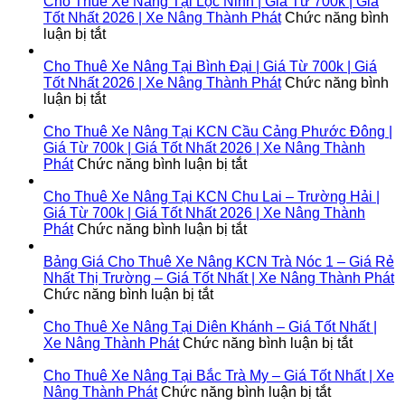
Cho Thuê Xe Nâng Tại Lộc Ninh | Giá Từ 700k | Giá
Tốt Nhất 2026 | Xe Nâng Thành Phát
Chức năng bình
ở
luận bị tắt
Cho
Thuê
Cho Thuê Xe Nâng Tại Bình Đại | Giá Từ 700k | Giá
Xe
Tốt Nhất 2026 | Xe Nâng Thành Phát
Chức năng bình
Nâng
ở
luận bị tắt
Tại
Cho
Lộc
Thuê
Cho Thuê Xe Nâng Tại KCN Cầu Cảng Phước Đông |
Ninh
Xe
Giá Từ 700k | Giá Tốt Nhất 2026 | Xe Nâng Thành
|
Nâng
ở
Phát
Chức năng bình luận bị tắt
Giá
Tại
Cho
Từ
Bình
Thuê
Cho Thuê Xe Nâng Tại KCN Chu Lai – Trường Hải |
700k
Đại
Xe
Giá Từ 700k | Giá Tốt Nhất 2026 | Xe Nâng Thành
|
|
Nâng
ở
Phát
Chức năng bình luận bị tắt
Giá
Giá
Tại
Cho
Tốt
Từ
KCN
Thuê
Bảng Giá Cho Thuê Xe Nâng KCN Trà Nóc 1 – Giá Rẻ
Nhất
700k
Cầu
Xe
Nhất Thị Trường – Giá Tốt Nhất | Xe Nâng Thành Phát
2026
|
ở
Cảng
Nâng
Chức năng bình luận bị tắt
|
Giá
Bảng
Phước
Tại
Xe
Tốt
Giá
Đông
KCN
Cho Thuê Xe Nâng Tại Diên Khánh – Giá Tốt Nhất |
Nâng
Nhất
Cho
|
Chu
ở
Xe Nâng Thành Phát
Chức năng bình luận bị tắt
Thành
2026
Thuê
Giá
Lai
Cho
Phát
|
Xe
Từ
–
Thuê
Cho Thuê Xe Nâng Tại Bắc Trà My – Giá Tốt Nhất | Xe
Xe
Nâng
700k
Trường
ở
Xe
Nâng Thành Phát
Chức năng bình luận bị tắt