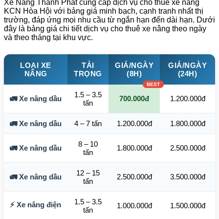
Xe Nâng Thành Phát cung cấp dịch vụ cho thuê xe nâng
KCN Hòa Hội với bảng giá minh bạch, cạnh tranh nhất thị
trường, đáp ứng mọi nhu cầu từ ngắn hạn đến dài hạn. Dưới
đây là bảng giá chi tiết dịch vụ cho thuê xe nâng theo ngày
và theo tháng tại khu vực.
LOẠI XE
TẢI
GIÁ/NGÀY
GIÁ/NGÀY
NÂNG
TRỌNG
(8H)
(24H)
1.5 – 3.5
🚛 Xe nâng dầu
700.000đ
1.200.000đ
tấn
🚛 Xe nâng dầu
4 – 7 tấn
1.200.000đ
1.800.000đ
8 – 10
🚛 Xe nâng dầu
1.800.000đ
2.500.000đ
tấn
12 – 15
🚛 Xe nâng dầu
2.500.000đ
3.500.000đ
tấn
1.5 – 3.5
⚡ Xe nâng điện
1.000.000đ
1.500.000đ
tấn