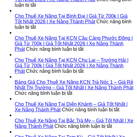
ở
luận bị tắt
Cho
Thuê
Cho Thuê Xe Nâng Tại Bình Đại | Giá Từ 700k | Giá
Xe
Tốt Nhất 2026 | Xe Nâng Thành Phát
Chức năng bình
Nâng
ở
luận bị tắt
Tại
Cho
Lộc
Thuê
Cho Thuê Xe Nâng Tại KCN Cầu Cảng Phước Đông |
Ninh
Xe
Giá Từ 700k | Giá Tốt Nhất 2026 | Xe Nâng Thành
|
Nâng
ở
Phát
Chức năng bình luận bị tắt
Giá
Tại
Cho
Từ
Bình
Thuê
Cho Thuê Xe Nâng Tại KCN Chu Lai – Trường Hải |
700k
Đại
Xe
Giá Từ 700k | Giá Tốt Nhất 2026 | Xe Nâng Thành
|
|
Nâng
ở
Phát
Chức năng bình luận bị tắt
Giá
Giá
Tại
Cho
Tốt
Từ
KCN
Thuê
Bảng Giá Cho Thuê Xe Nâng KCN Trà Nóc 1 – Giá Rẻ
Nhất
700k
Cầu
Xe
Nhất Thị Trường – Giá Tốt Nhất | Xe Nâng Thành Phát
2026
|
ở
Cảng
Nâng
Chức năng bình luận bị tắt
|
Giá
Bảng
Phước
Tại
Xe
Tốt
Giá
Đông
KCN
Cho Thuê Xe Nâng Tại Diên Khánh – Giá Tốt Nhất |
Nâng
Nhất
Cho
|
Chu
ở
Xe Nâng Thành Phát
Chức năng bình luận bị tắt
Thành
2026
Thuê
Giá
Lai
Cho
Phát
|
Xe
Từ
–
Thuê
Cho Thuê Xe Nâng Tại Bắc Trà My – Giá Tốt Nhất | Xe
Xe
Nâng
700k
Trường
ở
Xe
Nâng Thành Phát
Chức năng bình luận bị tắt
Nâng
KCN
|
Hải
Cho
Nâng
Thành
Trà
Giá
|
Thuê
Tại