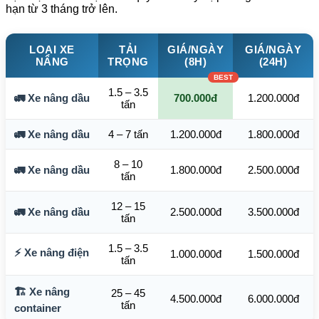
hạn từ 3 tháng trở lên.
LOẠI XE
TẢI
GIÁ/NGÀY
GIÁ/NGÀY
NÂNG
TRỌNG
(8H)
(24H)
1.5 – 3.5
🚛 Xe nâng dầu
700.000đ
1.200.000đ
tấn
🚛 Xe nâng dầu
4 – 7 tấn
1.200.000đ
1.800.000đ
8 – 10
🚛 Xe nâng dầu
1.800.000đ
2.500.000đ
tấn
12 – 15
🚛 Xe nâng dầu
2.500.000đ
3.500.000đ
tấn
1.5 – 3.5
⚡ Xe nâng điện
1.000.000đ
1.500.000đ
tấn
🏗️ Xe nâng
25 – 45
4.500.000đ
6.000.000đ
tấn
container