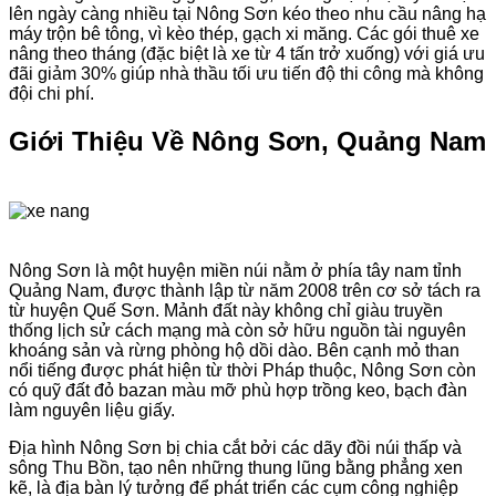
lên ngày càng nhiều tại Nông Sơn kéo theo nhu cầu nâng hạ
máy trộn bê tông, vì kèo thép, gạch xi măng. Các gói thuê xe
nâng theo tháng (đặc biệt là xe từ 4 tấn trở xuống) với giá ưu
đãi giảm 30% giúp nhà thầu tối ưu tiến độ thi công mà không
đội chi phí.
Giới Thiệu Về Nông Sơn, Quảng Nam
Nông Sơn là một huyện miền núi nằm ở phía tây nam tỉnh
Quảng Nam, được thành lập từ năm 2008 trên cơ sở tách ra
từ huyện Quế Sơn. Mảnh đất này không chỉ giàu truyền
thống lịch sử cách mạng mà còn sở hữu nguồn tài nguyên
khoáng sản và rừng phòng hộ dồi dào. Bên cạnh mỏ than
nổi tiếng được phát hiện từ thời Pháp thuộc, Nông Sơn còn
có quỹ đất đỏ bazan màu mỡ phù hợp trồng keo, bạch đàn
làm nguyên liệu giấy.
Địa hình Nông Sơn bị chia cắt bởi các dãy đồi núi thấp và
sông Thu Bồn, tạo nên những thung lũng bằng phẳng xen
kẽ, là địa bàn lý tưởng để phát triển các cụm công nghiệp