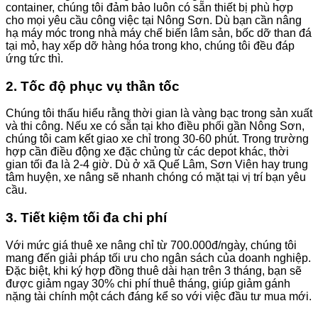
container, chúng tôi đảm bảo luôn có sẵn thiết bị phù hợp
cho mọi yêu cầu công việc tại Nông Sơn. Dù bạn cần nâng
hạ máy móc trong nhà máy chế biến lâm sản, bốc dỡ than đá
tại mỏ, hay xếp dỡ hàng hóa trong kho, chúng tôi đều đáp
ứng tức thì.
2. Tốc độ phục vụ thần tốc
Chúng tôi thấu hiểu rằng thời gian là vàng bạc trong sản xuất
và thi công. Nếu xe có sẵn tại kho điều phối gần Nông Sơn,
chúng tôi cam kết giao xe chỉ trong 30-60 phút. Trong trường
hợp cần điều động xe đặc chủng từ các depot khác, thời
gian tối đa là 2-4 giờ. Dù ở xã Quế Lâm, Sơn Viên hay trung
tâm huyện, xe nâng sẽ nhanh chóng có mặt tại vị trí bạn yêu
cầu.
3. Tiết kiệm tối đa chi phí
Với mức giá thuê xe nâng chỉ từ 700.000đ/ngày, chúng tôi
mang đến giải pháp tối ưu cho ngân sách của doanh nghiệp.
Đặc biệt, khi ký hợp đồng thuê dài hạn trên 3 tháng, bạn sẽ
được giảm ngay 30% chi phí thuê tháng, giúp giảm gánh
nặng tài chính một cách đáng kể so với việc đầu tư mua mới.