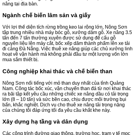
nâng tại địa bàn.
Ngành chế biến lâm sản và giấy
Với lợi thế diện tích rừng trồng keo lai rộng lớn, Nông Sơn
tập trung nhiều nhà máy bóc gỗ, xưởng dăm gỗ. Xe nâng 3.5
tấn đến 7 tấn thường xuyên được sử dụng để cẩu gỗ
nguyên liệu lên máy cắt, bốc xếp dăm thành phẩm lên xe tải
đi cảng Đà Nẵng. Việc thuê xe nâng giúp các chủ xưởng linh
hoạt về vận hành mà không phải đầu tư một lượng vốn lớn
mua sắm thiết bị.
Công nghiệp khai thác và chế biến than
Nông Sơn nổi tiếng với mỏ than duy nhất của tỉnh Quảng
Nam. Công tác bốc xúc, vận chuyển than đá từ nơi khai thác
ra bãi tập kết yêu cầu những chiếc xe nâng dầu có tải trọng
lớn (8 – 10 tấn) và sức bền cao, chịu được môi trường bụi
bẩn, khắc nghiệt. Dịch vụ cho thuê xe nâng tải trọng nặng
của chúng tôi đáp ứng tối đa yêu cầu khắt khe này.
Xây dựng hạ tầng và dân dụng
Các công trình đường giao thông, trường học, trạm y tế mọc