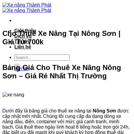
Bỏ
qua
nội
dung
Giới thiệu
Cho Thuê Xe Nâng Tại Nông Sơn |
Dịch vụ
Giá Từ 700k
Tin tức
Liên hệ
Bảng Giá Cho Thuê Xe Nâng Nông
liên hệ
Sơn – Giá Rẻ Nhất Thị Trường
Dưới đây là bảng giá cho thuê xe nâng tại
Nông Sơn
được
cập nhật mới nhất. Chúng tôi cung cấp đa dạng dòng xe
nâng dầu, điện, container với mức giá cạnh tranh, minh
bạch. Giá thuê theo ngày linh hoạt 8 tiếng hoặc trọn gói 24h,
đặc biệt ưu đãi mạnh khi quý khách ký hợp đồng thuê dài