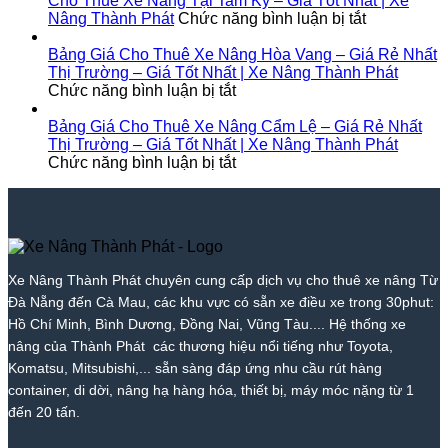
Cho Thuê Xe Nâng Tại Tam Kỳ – Giá Tốt Nhất | Xe
Phát
Nóc
Tốt
Giá
Xe
ở
Diên
Nâng Thành Phát
Chức năng bình luận bị tắt
1
Nhất
Từ
Nâng
Cho
Khánh
–
2026
700k
Tại
Thuê
–
Bảng Giá Cho Thuê Xe Nâng Hòa Vang – Giá Rẻ Nhất
Giá
|
|
Bắc
Xe
Giá
Thị Trường – Giá Tốt Nhất | Xe Nâng Thành Phát
Rẻ
ở
Xe
Giá
Trà
Nâng
Tốt
Chức năng bình luận bị tắt
Nhất
Bảng
Nâng
Tốt
My
Tại
Nhất
Thị
Giá
Thành
Nhất
–
Tam
|
Bảng Giá Cho Thuê Xe Nâng Cẩm Lệ – Giá Rẻ Nhất
Trường
Cho
Phát
2026
Giá
Kỳ
Xe
Thị Trường – Giá Tốt Nhất | Xe Nâng Thành Phát
–
Thuê
ở
|
Tốt
–
Nâng
Chức năng bình luận bị tắt
Giá
Xe
Bảng
Xe
Nhất
Giá
Thành
Tốt
Nâng
Giá
Nâng
|
Tốt
Phát
Nhất
Hòa
Cho
Thành
Xe
Nhất
|
Vang
Thuê
Phát
Nâng
|
Xe
–
Xe
Thành
Xe
Nâng
Giá
Nâng
Phát
Nâng
Xe Nâng Thành Phát chuyên cung cấp dịch vụ cho thuê xe nâng Từ
Thành
Rẻ
Cẩm
Thành
Đà Nẵng đến Cà Mau, các khu vực có sẵn xe điều xe trong 30phut:
Phát
Nhất
Lệ
Phát
Thị
–
Hồ Chí Minh, Bình Dương, Đồng Nai, Vũng Tàu.... Hệ thống xe
Trường
Giá
nâng của Thành Phát các thương hiệu nổi tiếng như Toyota,
–
Rẻ
Komatsu, Mitsubishi,... sẵn sàng đáp ứng nhu cầu rút hàng
Giá
Nhất
container, di dời, nâng hạ hàng hóa, thiết bị, máy móc nặng từ 1
Tốt
Thị
đến 20 tấn.
Nhất
Trường
|
–