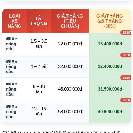
LOẠI
GIÁ/THÁNG
GIÁ/THÁNG
TẢI
XE
(TIÊU
(≥3 THÁNG
TRỌNG
NÂNG
CHUẨN)
-30%)
🚛 Xe
1.5 – 3.5
nâng
22.000.000đ
15.400.000đ
tấn
dầu
🚛 Xe
nâng
4 – 7 tấn
32.000.000đ
22.400.000đ
dầu
🚛 Xe
8 – 10
nâng
45.000.000đ
31.500.000đ
tấn
dầu
🚛 Xe
12 – 15
nâng
58.000.000đ
40.600.000đ
tấn
dầu
Giá trên chưa bao gồm VAT. Chúng tôi còn áp dụng chiết