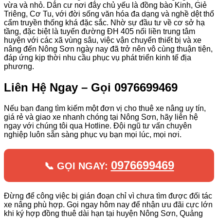
vừa và nhỏ. Dân cư nơi đây chủ yếu là đồng bào Kinh, Giẻ
Triêng, Cơ Tu, với đời sống văn hóa đa dạng và nghề dệt thổ
cẩm truyền thống khá đặc sắc. Nhờ sự đầu tư về cơ sở hạ
tầng, đặc biệt là tuyến đường ĐH 405 nối liền trung tâm
huyện với các xã vùng sâu, việc vận chuyển thiết bị và xe
nâng đến Nông Sơn ngày nay đã trở nên vô cùng thuận tiện,
đáp ứng kịp thời nhu cầu phục vụ phát triển kinh tế địa
phương.
Liên Hệ Ngay – Gọi 0976699469
Nếu bạn đang tìm kiếm một đơn vị cho thuê xe nâng uy tín,
giá rẻ và giao xe nhanh chóng tại Nông Sơn, hãy liên hệ
ngay với chúng tôi qua Hotline. Đội ngũ tư vấn chuyên
nghiệp luôn sẵn sàng phục vụ bạn mọi lúc, mọi nơi.
0976699469
📞 GỌI NGAY:
Đừng để công việc bị gián đoạn chỉ vì chưa tìm được đối tác
xe nâng phù hợp. Gọi ngay hôm nay để nhận ưu đãi cực lớn
khi ký hợp đồng thuê dài hạn tại huyện Nông Sơn, Quảng