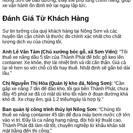
Nông Sơn để bảo dưỡng, thay thế phụ tùng chính hãng, giúp
xe vận hành ổn định trở lại ngay lập tức.
Đánh Giá Từ Khách Hàng
Sự tin tưởng của quý khách hàng tại Nông Sơn và các
huyện lân cận chính là thước đo chính xác nhất cho chất
lượng dịch vụ của chúng tôi.
Anh Lê Văn Tám (Chủ xưởng bóc gỗ, xã Sơn Viên):
“Tôi
thuê xe nâng dầu 5 tấn của Thành Phát để bốc gỗ keo lên
container. Xe khỏe, thợ lái nhiệt tình và rất cẩn thận. Giá cả
lại rẻ hơn so với chỗ cũ tôi hay thuê. Nhất định sẽ gắn bó dài
lâu.”
Chị Nguyễn Thị Hòa (Quản lý kho đá, Nông Sơn):
“Cần
gấp xe nâng 7 tấn để đảo kho, tôi gọi bên Thành Phát, chưa
đầy 45 phút xe đã có mặt dù kho tôi nằm ở đoạn đường khá
khó đi. Xe chạy êm, giá 1.2 triệu/ngày là hợp lý.”
Ban quản lý công trình thủy lợi Nông Sơn:
“Chúng tôi
thuê xe nâng container 45 tấn để đưa máy bơm nước cỡ lớn
vào vị trí. Đây là ca nâng hạng nặng, đòi hỏi kỹ thuật cao.
Thành Phát đã làm rất tốt, chuyên nghiệp từ khâu khảo sát
mặt bằng đến thi công.”