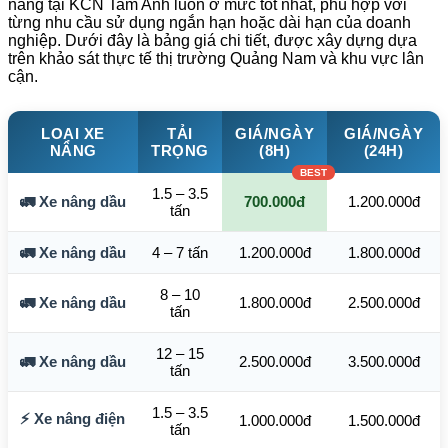
nâng tại KCN Tam Anh luôn ở mức tốt nhất, phù hợp với
từng nhu cầu sử dụng ngắn hạn hoặc dài hạn của doanh
nghiệp. Dưới đây là bảng giá chi tiết, được xây dựng dựa
trên khảo sát thực tế thị trường Quảng Nam và khu vực lân
cận.
LOẠI XE
TẢI
GIÁ/NGÀY
GIÁ/NGÀY
NÂNG
TRỌNG
(8H)
(24H)
1.5 – 3.5
🚛 Xe nâng dầu
700.000đ
1.200.000đ
tấn
🚛 Xe nâng dầu
4 – 7 tấn
1.200.000đ
1.800.000đ
8 – 10
🚛 Xe nâng dầu
1.800.000đ
2.500.000đ
tấn
12 – 15
🚛 Xe nâng dầu
2.500.000đ
3.500.000đ
tấn
1.5 – 3.5
⚡ Xe nâng điện
1.000.000đ
1.500.000đ
tấn