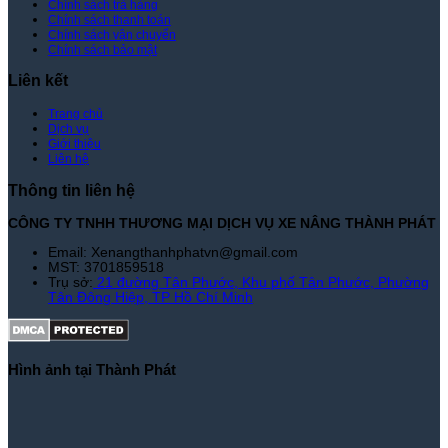
Chính sách trả hàng
Thành
Chính sách thanh toán
Phát
Chính sách vận chuyển
Chính sách bảo mật
Liên kết
Trang chủ
Dịch vụ
Giới thiệu
Liên hệ
Thông tin liên hệ
CÔNG TY TNHH THƯƠNG MẠI DỊCH VỤ XE NÂNG THÀNH PHÁT
Email: Xenangthanhphatvn@gmail.com
MST: 3701859518
Trụ sở:
21 đường Tân Phước, Khu phố Tân Phước, Phường
Tân Đông Hiệp, TP Hồ Chí Minh
Hình ảnh tại Thành Phát