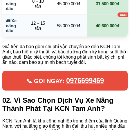
8 – 10
nâng
45.000.000đ
31.500.000đ
tấn
dầu
🚛 Xe
12 – 15
nâng
58.000.000đ
40.600.000đ
tấn
dầu
Giá trên đã bao gồm chi phí vận chuyển xe đến KCN Tam
Anh, bảo hiểm kỹ thuật, và bảo dưỡng định kỳ trong suốt thời
gian thuê. Đặc biệt, chúng tôi không phát sinh bất kỳ chi phí
ẩn nào, đảm bảo sự minh bạch tuyệt đối.
0976699469
📞 GỌI NGAY:
02. Vì Sao Chọn Dịch Vụ Xe Nâng
Thành Phát Tại KCN Tam Anh?
KCN Tam Anh là khu công nghiệp trọng điểm của tỉnh Quảng
Nam, với hạ tầng giao thông hiện đại, thu hút nhiều nhà đầu