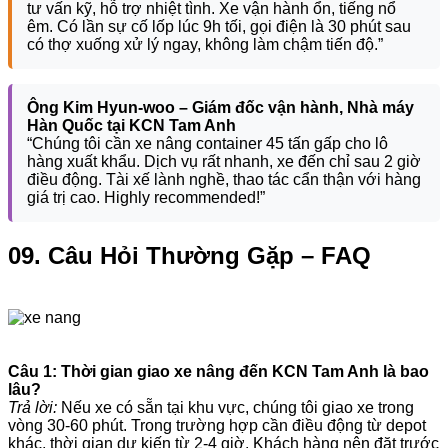
tư vấn kỹ, hỗ trợ nhiệt tình. Xe vận hành ổn, tiếng nổ
êm. Có lần sự cố lốp lúc 9h tối, gọi điện là 30 phút sau
có thợ xuống xử lý ngay, không làm chậm tiến độ.”
Ông Kim Hyun-woo – Giám đốc vận hành, Nhà máy
Hàn Quốc tại KCN Tam Anh
“Chúng tôi cần xe nâng container 45 tấn gấp cho lô
hàng xuất khẩu. Dịch vụ rất nhanh, xe đến chỉ sau 2 giờ
điều động. Tài xế lành nghề, thao tác cẩn thận với hàng
giá trị cao. Highly recommended!”
09. Câu Hỏi Thường Gặp – FAQ
Câu 1: Thời gian giao xe nâng đến KCN Tam Anh là bao
lâu?
Trả lời:
Nếu xe có sẵn tại khu vực, chúng tôi giao xe trong
vòng 30-60 phút. Trong trường hợp cần điều động từ depot
khác, thời gian dự kiến từ 2-4 giờ. Khách hàng nên đặt trước