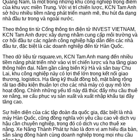
Quảng Nam, là một trong những khu công nghiệp trọng điểm
của khu vực miền Trung. Với vị trí chiến lược, KCN Tam Anh
sở hữu nhiều tiềm năng phát triển mạnh mẽ, thu hút đa dạng
nhà đầu tư trong và ngoài nước.
Theo thông tin từ Cổng thông tin điện tử INVEST VIETNAM,
KCN Tam Anh được xây dựng nhằm cung cấp môi trường và
cơ hội đầu tư các ngành công nghiệp hấp dẫn đến các nhà
đầu tư, đặc biệt là các doanh nghiệp đến từ Hàn Quốc.
Theo dữ liệu từ rsquare.vn, KCN Tam Anh mang đến nhiều
tiềm năng phát triển nhờ vào vị trí chiến lược và hạ tầng giao
thông hiện đại. Nằm gần cảng biển Kỳ Hà và sân bay Chu
Lai, khu công nghiệp này có lợi thế lớn trong kết nối giao
thương, logistics. Hạ tầng kỹ thuật đồng bộ, mặt bằng rộng
rãi tạo điều kiện thuận lợi cho các nhà máy có quy mô lớn
hoạt động. Chính những yếu tố này đã thúc đẩy nhu cầu thuê
xe nâng, xe cẩu phục vụ sản xuất và xuất nhập khẩu tại đây
tăng cao.
Sự hiện diện của các tập đoàn đa quốc gia, đặc biệt là nhà
máy Hàn Quốc, cũng đồng nghĩa với yêu cầu cao về dịch vụ
hậu cần chuyên nghiệp, trong đó có dịch vụ cho thuê xe
nâng. Xe Nâng Thành Phát tự hào là đơn vị am hiểu địa bàn,
sẵn sàng đồng hành cùng doanh nghiệp trong mọi nhu cầu