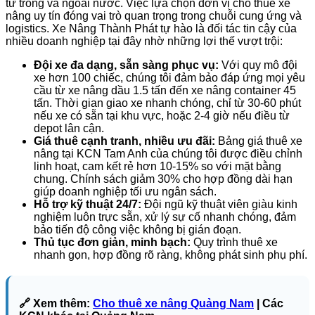
tư trong và ngoài nước. Việc lựa chọn đơn vị cho thuê xe
nâng uy tín đóng vai trò quan trọng trong chuỗi cung ứng và
logistics. Xe Nâng Thành Phát tự hào là đối tác tin cậy của
nhiều doanh nghiệp tại đây nhờ những lợi thế vượt trội:
Đội xe đa dạng, sẵn sàng phục vụ:
Với quy mô đội
xe hơn 100 chiếc, chúng tôi đảm bảo đáp ứng mọi yêu
cầu từ xe nâng dầu 1.5 tấn đến xe nâng container 45
tấn. Thời gian giao xe nhanh chóng, chỉ từ 30-60 phút
nếu xe có sẵn tại khu vực, hoặc 2-4 giờ nếu điều từ
depot lân cận.
Giá thuê cạnh tranh, nhiều ưu đãi:
Bảng giá thuê xe
nâng tại KCN Tam Anh của chúng tôi được điều chỉnh
linh hoạt, cam kết rẻ hơn 10-15% so với mặt bằng
chung. Chính sách giảm 30% cho hợp đồng dài hạn
giúp doanh nghiệp tối ưu ngân sách.
Hỗ trợ kỹ thuật 24/7:
Đội ngũ kỹ thuật viên giàu kinh
nghiệm luôn trực sẵn, xử lý sự cố nhanh chóng, đảm
bảo tiến độ công việc không bị gián đoạn.
Thủ tục đơn giản, minh bạch:
Quy trình thuê xe
nhanh gọn, hợp đồng rõ ràng, không phát sinh phụ phí.
🔗 Xem thêm:
Cho thuê xe nâng Quảng Nam
| Các