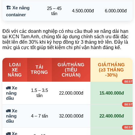
🏗️ Xe nâng
25 – 45
4.500.000đ
6.000.000đ
tấn
container
Đối với các doanh nghiệp có nhu cầu thuê xe nâng dài hạn
tại KCN Tam Anh, chúng tôi áp dụng chính sách ưu đãi đặc
biệt lên đến 30% khi ký hợp đồng từ 3 tháng trở lên. Đây là
mức giá cực tốt giúp tiết kiệm chi phí vận hành đáng kể.
LOẠI
GIÁ/THÁNG
GIÁ/THÁNG
TẢI
XE
(TIÊU
(≥3 THÁNG
TRỌNG
NÂNG
CHUẨN)
-30%)
🚛 Xe
1.5 – 3.5
nâng
22.000.000đ
15.400.000đ
tấn
dầu
🚛 Xe
nâng
4 – 7 tấn
32.000.000đ
22.400.000đ
dầu
🚛 Xe