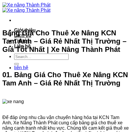
Bỏ
qua
nội
dung
Giới thiệu
Bảng Giá Cho Thuê Xe Nâng KCN
Dịch vụ
Tam Anh – Giá Rẻ Nhất Thị Trường –
Tin tức
Liên hệ
Giá Tốt Nhất | Xe Nâng Thành Phát
liên hệ
01. Bảng Giá Cho Thuê Xe Nâng KCN
Tam Anh – Giá Rẻ Nhất Thị Trường
Để đáp ứng nhu cầu vận chuyển hàng hóa tại KCN Tam
Anh, Xe Nâng Thành Phát cung cấp bảng giá cho thuê xe
nâng cạnh tranh nhất khu vực. Chúng tôi cam kết giá thuê xe