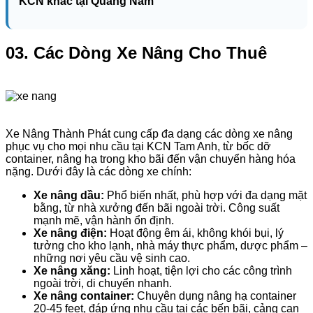
KCN khác tại Quảng Nam
03. Các Dòng Xe Nâng Cho Thuê
Xe Nâng Thành Phát cung cấp đa dạng các dòng xe nâng
phục vụ cho mọi nhu cầu tại KCN Tam Anh, từ bốc dỡ
container, nâng hạ trong kho bãi đến vận chuyển hàng hóa
nặng. Dưới đây là các dòng xe chính:
Xe nâng dầu:
Phổ biến nhất, phù hợp với đa dạng mặt
bằng, từ nhà xưởng đến bãi ngoài trời. Công suất
mạnh mẽ, vận hành ổn định.
Xe nâng điện:
Hoạt động êm ái, không khói bụi, lý
tưởng cho kho lạnh, nhà máy thực phẩm, dược phẩm –
những nơi yêu cầu vệ sinh cao.
Xe nâng xăng:
Linh hoạt, tiện lợi cho các công trình
ngoài trời, di chuyển nhanh.
Xe nâng container:
Chuyên dụng nâng hạ container
20-45 feet, đáp ứng nhu cầu tại các bến bãi, cảng cạn