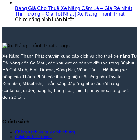
Nhất
Bảng
Nâng
Tốt
My
Tại
Nhất
Thị
Giá
Thành
Nhất
–
Tam
|
Bảng Giá Cho Thuê Xe Nâng Cẩm Lệ – Giá Rẻ Nhất
Trường
Cho
Phát
2026
Giá
Kỳ
Xe
Thị Trường – Giá Tốt Nhất | Xe Nâng Thành Phát
–
Thuê
ở
|
Tốt
–
Nâng
Chức năng bình luận bị tắt
Giá
Xe
Bảng
Xe
Nhất
Giá
Thành
Tốt
Nâng
Giá
Nâng
|
Tốt
Phát
Nhất
Hòa
Cho
Thành
Xe
Nhất
|
Vang
Thuê
Phát
Nâng
|
Xe
–
Xe
Thành
Xe
Nâng
Giá
Nâng
Phát
Nâng
Xe Nâng Thành Phát chuyên cung cấp dịch vụ cho thuê xe nâng Từ
Thành
Rẻ
Cẩm
Thành
Đà Nẵng đến Cà Mau, các khu vực có sẵn xe điều xe trong 30phut:
Phát
Nhất
Lệ
Phát
Thị
–
Hồ Chí Minh, Bình Dương, Đồng Nai, Vũng Tàu.... Hệ thống xe
Trường
Giá
nâng của Thành Phát các thương hiệu nổi tiếng như Toyota,
–
Rẻ
Komatsu, Mitsubishi,... sẵn sàng đáp ứng nhu cầu rút hàng
Giá
Nhất
container, di dời, nâng hạ hàng hóa, thiết bị, máy móc nặng từ 1
Tốt
Thị
đến 20 tấn.
Nhất
Trường
|
–
Xe
Giá
Nâng
Tốt
Thành
Nhất
Chính sách
Phát
|
Xe
Chính sách và quy định chung
Chính sách bảo hành
Nâng