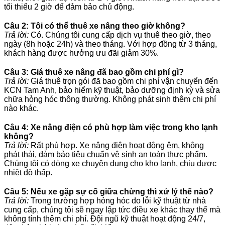
tối thiểu 2 giờ để đảm bảo chủ động.
Câu 2: Tôi có thể thuê xe nâng theo giờ không?
Trả lời:
Có. Chúng tôi cung cấp dịch vụ thuê theo giờ, theo
ngày (8h hoặc 24h) và theo tháng. Với hợp đồng từ 3 tháng,
khách hàng được hưởng ưu đãi giảm 30%.
Câu 3: Giá thuê xe nâng đã bao gồm chi phí gì?
Trả lời:
Giá thuê trọn gói đã bao gồm chi phí vận chuyển đến
KCN Tam Anh, bảo hiểm kỹ thuật, bảo dưỡng định kỳ và sửa
chữa hỏng hóc thông thường. Không phát sinh thêm chi phí
nào khác.
Câu 4: Xe nâng điện có phù hợp làm việc trong kho lạnh
không?
Trả lời:
Rất phù hợp. Xe nâng điện hoạt động êm, không
phát thải, đảm bảo tiêu chuẩn vệ sinh an toàn thực phẩm.
Chúng tôi có dòng xe chuyên dụng cho kho lạnh, chịu được
nhiệt độ thấp.
Câu 5: Nếu xe gặp sự cố giữa chừng thì xử lý thế nào?
Trả lời:
Trong trường hợp hỏng hóc do lỗi kỹ thuật từ nhà
cung cấp, chúng tôi sẽ ngay lập tức điều xe khác thay thế mà
không tính thêm chi phí. Đội ngũ kỹ thuật hoạt động 24/7,