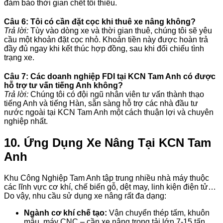
đảm bảo thời gian chết tối thiểu.
Câu 6: Tôi có cần đặt cọc khi thuê xe nâng không?
Trả lời:
Tùy vào dòng xe và thời gian thuê, chúng tôi sẽ yêu
cầu một khoản đặt cọc nhỏ. Khoản tiền này được hoàn trả
đầy đủ ngay khi kết thúc hợp đồng, sau khi đối chiếu tình
trạng xe.
Câu 7: Các doanh nghiệp FDI tại KCN Tam Anh có được
hỗ trợ tư vấn tiếng Anh không?
Trả lời:
Chúng tôi có đội ngũ nhân viên tư vấn thành thạo
tiếng Anh và tiếng Hàn, sẵn sàng hỗ trợ các nhà đầu tư
nước ngoài tại KCN Tam Anh một cách thuận lợi và chuyên
nghiệp nhất.
10. Ứng Dụng Xe Nâng Tại KCN Tam
Anh
Khu Công Nghiệp Tam Anh tập trung nhiều nhà máy thuộc
các lĩnh vực cơ khí, chế biến gỗ, dệt may, linh kiện điện tử…
Do vậy, nhu cầu sử dụng xe nâng rất đa dạng:
Ngành cơ khí chế tạo:
Vận chuyển thép tấm, khuôn
mẫu, máy CNC – cần xe nâng trọng tải lớn 7-15 tấn,