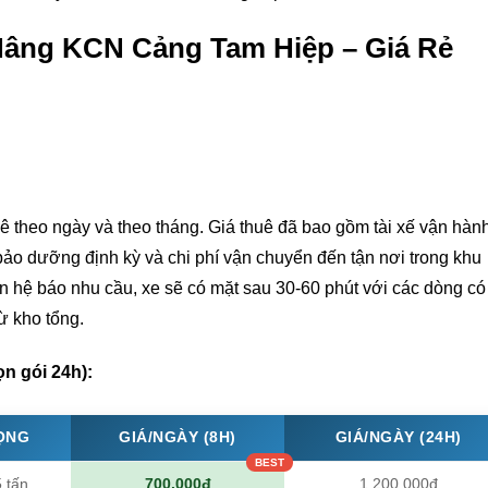
Nâng KCN Cảng Tam Hiệp – Giá Rẻ
ê theo ngày và theo tháng. Giá thuê đã bao gồm tài xế vận hàn
 bảo dưỡng định kỳ và chi phí vận chuyển đến tận nơi trong khu
 hệ báo nhu cầu, xe sẽ có mặt sau 30-60 phút với các dòng có
ừ kho tổng.
ọn gói 24h):
ỌNG
GIÁ/NGÀY (8H)
GIÁ/NGÀY (24H)
5 tấn
700.000đ
1.200.000đ