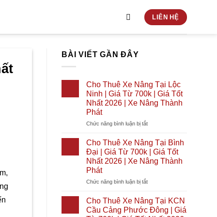
LIÊN HỆ
BÀI VIẾT GẦN ĐÂY
ất
Cho Thuê Xe Nâng Tại Lộc
Ninh | Giá Từ 700k | Giá Tốt
Nhất 2026 | Xe Nâng Thành
Phát
ở
Chức năng bình luận bị tắt
Cho
Thuê
Cho Thuê Xe Nâng Tại Bình
Xe
Đại | Giá Từ 700k | Giá Tốt
Nâng
Nhất 2026 | Xe Nâng Thành
Tại
Phát
am,
Lộc
Ninh
ở
Chức năng bình luận bị tắt
ọng
|
Cho
Giá
Thuê
ến
Cho Thuê Xe Nâng Tại KCN
Từ
Xe
Cầu Cảng Phước Đông | Giá
700k
Nâng