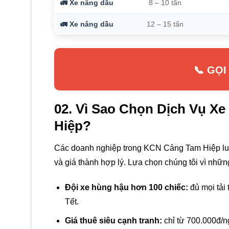
🚛 Xe nâng dầu
8 – 10 tấn
🚛 Xe nâng dầu
12 – 15 tấn
📞 GỌI
02. Vì Sao Chọn Dịch Vụ X
Hiệp?
Các doanh nghiệp trong KCN Cảng Tam Hiệp luôn
và giá thành hợp lý. Lựa chọn chúng tôi vì những 
Đội xe hùng hậu hơn 100 chiếc:
đủ mọi tải 
Tết.
Giá thuê siêu cạnh tranh:
chỉ từ 700.000đ/ng