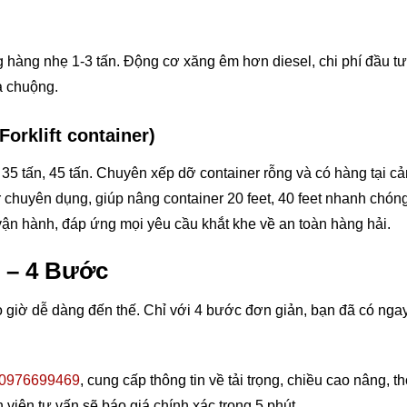
g hàng nhẹ 1-3 tấn. Động cơ xăng êm hơn diesel, chi phí đầu tư
a chuộng.
orklift container)
, 35 tấn, 45 tấn. Chuyên xếp dỡ container rỗng và có hàng tại c
 chuyên dụng, giúp nâng container 20 feet, 40 feet nhanh chóng
n vận hành, đáp ứng mọi yêu cầu khắt khe về an toàn hàng hải.
g – 4 Bước
giờ dễ dàng đến thế. Chỉ với 4 bước đơn giản, bạn đã có nga
0976699469
, cung cấp thông tin về tải trọng, chiều cao nâng, th
 viên tư vấn sẽ báo giá chính xác trong 5 phút.