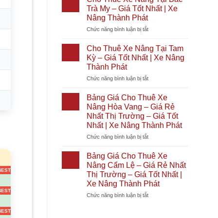
Phát
Giá
Xe
Nóc
Trà My – Giá Tốt Nhất | Xe
Tốt
Nâng
1
Nâng Thành Phát
Nhất
Tại
–
2026
ở
Chức năng bình luận bị tắt
Diên
Giá
|
Cho
Khánh
Rẻ
Xe
Thuê
–
Nhất
Cho Thuê Xe Nâng Tại Tam
Nâng
Xe
Giá
Thị
Kỳ – Giá Tốt Nhất | Xe Nâng
Thành
Nâng
Tốt
Trường
Thành Phát
Phát
Tại
Nhất
–
ở
Chức năng bình luận bị tắt
Bắc
|
Giá
Cho
Trà
Xe
Tốt
Thuê
My
Nâng
Nhất
Bảng Giá Cho Thuê Xe
Xe
–
Thành
|
Nâng Hòa Vang – Giá Rẻ
Nâng
Giá
Phát
Xe
Nhất Thị Trường – Giá Tốt
Tại
Tốt
Nâng
Nhất | Xe Nâng Thành Phát
Tam
Nhất
Thành
Kỳ
|
ở
Chức năng bình luận bị tắt
Phát
–
Xe
Bảng
Giá
Nâng
Giá
Bảng Giá Cho Thuê Xe
Tốt
Thành
Cho
Nâng Cẩm Lệ – Giá Rẻ Nhất
Nhất
Phát
Thuê
Thị Trường – Giá Tốt Nhất |
|
Xe
Xe Nâng Thành Phát
Xe
Nâng
Nâng
Hòa
ở
Chức năng bình luận bị tắt
Thành
Vang
Bảng
Phát
–
Giá