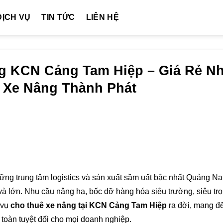
DỊCH VỤ
TIN TỨC
LIÊN HỆ
g KCN Cảng Tam Hiệp – Giá Rẻ Nh
| Xe Nâng Thành Phát
ng trung tâm logistics và sản xuất sầm uất bậc nhất Quảng N
và lớn. Nhu cầu nâng hạ, bốc dỡ hàng hóa siêu trường, siêu tr
 vụ
cho thuê xe nâng tại KCN Cảng Tam Hiệp
ra đời, mang đ
an toàn tuyệt đối cho mọi doanh nghiệp.