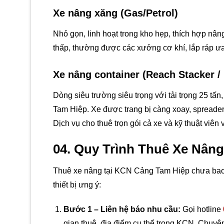
Xe nâng xăng (Gas/Petrol)
Nhỏ gọn, linh hoạt trong kho hẹp, thích hợp nân
thấp, thường được các xưởng cơ khí, lắp ráp ư
Xe nâng container (Reach Stacker / F
Dòng siêu trường siêu trọng với tải trọng 25 tấn
Tam Hiệp. Xe được trang bị càng xoay, spreader
Dịch vụ cho thuê trọn gói cả xe và kỹ thuật viê
04. Quy Trình Thuê Xe Nân
Thuê xe nâng tại KCN Cảng Tam Hiệp chưa bao 
thiết bị ưng ý:
Bước 1 – Liên hệ báo nhu cầu:
Gọi hotline
gian thuê, địa điểm cụ thể trong KCN. Chuyên