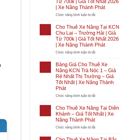
Từ 700k | Giá Tốt Nhất 2026
|
Tại
| Xe Nâng Thành Phát
Giá
Bình
Tốt
Đại
ở
Chức năng bình luận bị tắt
Nhất
|
Cho
2026
Giá
Thuê
Cho Thuê Xe Nâng Tại KCN
|
Từ
Xe
Chu Lai – Trường Hải | Giá
Xe
700k
Nâng
Từ 700k | Giá Tốt Nhất 2026
Nâng
|
Tại
| Xe Nâng Thành Phát
Thành
Giá
KCN
Phát
Tốt
Cầu
ở
Chức năng bình luận bị tắt
Nhất
Cảng
Cho
2026
Phước
Thuê
Bảng Giá Cho Thuê Xe
h
|
Đông
Xe
Nâng KCN Trà Nóc 1 – Giá
Xe
|
Nâng
Rẻ Nhất Thị Trường – Giá
Nâng
Giá
Tại
Tốt Nhất | Xe Nâng Thành
Thành
Từ
KCN
Phát
Phát
700k
Chu
|
Lai
ở
Chức năng bình luận bị tắt
Giá
–
Bảng
Tốt
Trường
Giá
Cho Thuê Xe Nâng Tại Diên
Nhất
Hải
Cho
Khánh – Giá Tốt Nhất | Xe
2026
|
Thuê
Nâng Thành Phát
|
Giá
Xe
Xe
Từ
ở
Chức năng bình luận bị tắt
Nâng
Nâng
700k
Cho
KCN
Thành
|
Thuê
Trà
Cho Thuê Xe Nâng Tại Bắc