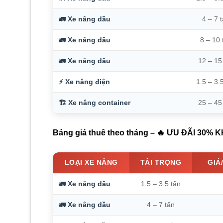
🚛 Xe nâng dầu
4 – 7 
🚛 Xe nâng dầu
8 – 10 
🚛 Xe nâng dầu
12 – 15
⚡ Xe nâng điện
1.5 – 3.
🏗️ Xe nâng container
25 – 45
Bảng giá thuê theo tháng – 🔥 ƯU ĐÃI 30
LOẠI XE NÂNG
TẢI TRỌNG
GIÁ
🚛 Xe nâng dầu
1.5 – 3.5 tấn
🚛 Xe nâng dầu
4 – 7 tấn