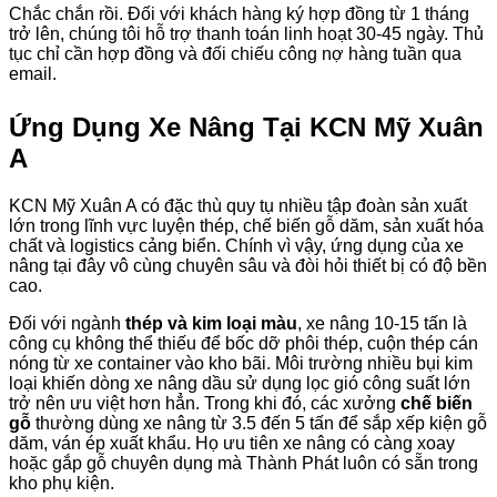
Chắc chắn rồi. Đối với khách hàng ký hợp đồng từ 1 tháng
trở lên, chúng tôi hỗ trợ thanh toán linh hoạt 30-45 ngày. Thủ
tục chỉ cần hợp đồng và đối chiếu công nợ hàng tuần qua
email.
Ứng Dụng Xe Nâng Tại KCN Mỹ Xuân
A
KCN Mỹ Xuân A có đặc thù quy tụ nhiều tập đoàn sản xuất
lớn trong lĩnh vực luyện thép, chế biến gỗ dăm, sản xuất hóa
chất và logistics cảng biển. Chính vì vậy, ứng dụng của xe
nâng tại đây vô cùng chuyên sâu và đòi hỏi thiết bị có độ bền
cao.
Đối với ngành
thép và kim loại màu
, xe nâng 10-15 tấn là
công cụ không thể thiếu để bốc dỡ phôi thép, cuộn thép cán
nóng từ xe container vào kho bãi. Môi trường nhiều bụi kim
loại khiến dòng xe nâng dầu sử dụng lọc gió công suất lớn
trở nên ưu việt hơn hẳn. Trong khi đó, các xưởng
chế biến
gỗ
thường dùng xe nâng từ 3.5 đến 5 tấn để sắp xếp kiện gỗ
dăm, ván ép xuất khẩu. Họ ưu tiên xe nâng có càng xoay
hoặc gắp gỗ chuyên dụng mà Thành Phát luôn có sẵn trong
kho phụ kiện.