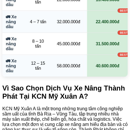
tấn
dầu
🚛 Xe
nâng
4 – 7 tấn
32.000.000đ
22.400.000đ
dầu
🚛 Xe
8 – 10
nâng
45.000.000đ
31.500.000đ
tấn
dầu
🚛 Xe
12 – 15
nâng
58.000.000đ
40.600.000đ
tấn
dầu
Vì Sao Chọn Dịch Vụ Xe Nâng Thành
Phát Tại KCN Mỹ Xuân A?
KCN Mỹ Xuân A là một trong những trung tâm công nghiệp
sầm uất của tỉnh Bà Rịa – Vũng Tàu, tập trung nhiều nhà
máy sản xuất thép, chế biến gỗ, hóa chất và logistics. Việc
lựa chọn một đơn vị cung cấp xe nâng am hiểu địa bàn và có
năng lực thực sự là yếu tố sống còn. Thành Phát không chỉ