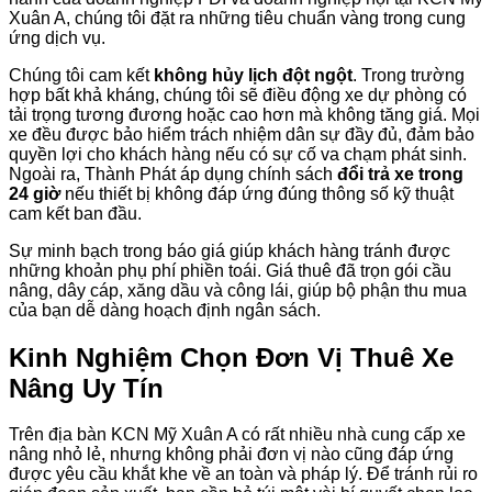
Xuân A, chúng tôi đặt ra những tiêu chuẩn vàng trong cung
ứng dịch vụ.
Chúng tôi cam kết
không hủy lịch đột ngột
. Trong trường
hợp bất khả kháng, chúng tôi sẽ điều động xe dự phòng có
tải trọng tương đương hoặc cao hơn mà không tăng giá. Mọi
xe đều được bảo hiểm trách nhiệm dân sự đầy đủ, đảm bảo
quyền lợi cho khách hàng nếu có sự cố va chạm phát sinh.
Ngoài ra, Thành Phát áp dụng chính sách
đổi trả xe trong
24 giờ
nếu thiết bị không đáp ứng đúng thông số kỹ thuật
cam kết ban đầu.
Sự minh bạch trong báo giá giúp khách hàng tránh được
những khoản phụ phí phiền toái. Giá thuê đã trọn gói cầu
nâng, dây cáp, xăng dầu và công lái, giúp bộ phận thu mua
của bạn dễ dàng hoạch định ngân sách.
Kinh Nghiệm Chọn Đơn Vị Thuê Xe
Nâng Uy Tín
Trên địa bàn KCN Mỹ Xuân A có rất nhiều nhà cung cấp xe
nâng nhỏ lẻ, nhưng không phải đơn vị nào cũng đáp ứng
được yêu cầu khắt khe về an toàn và pháp lý. Để tránh rủi ro