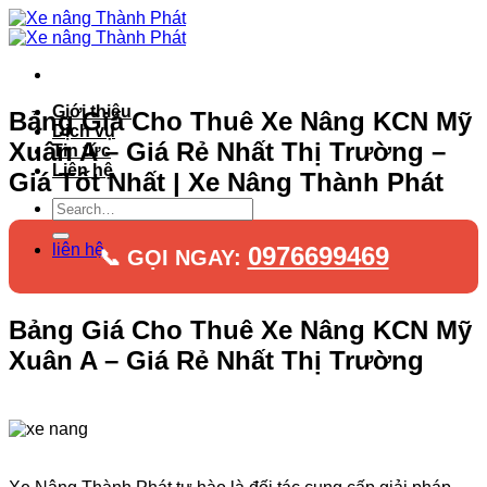
Bỏ
qua
nội
dung
Giới thiệu
Bảng Giá Cho Thuê Xe Nâng KCN Mỹ
Dịch vụ
Xuân A – Giá Rẻ Nhất Thị Trường –
Tin tức
Liên hệ
Giá Tốt Nhất | Xe Nâng Thành Phát
liên hệ
0976699469
📞 GỌI NGAY:
Bảng Giá Cho Thuê Xe Nâng KCN Mỹ
Xuân A – Giá Rẻ Nhất Thị Trường