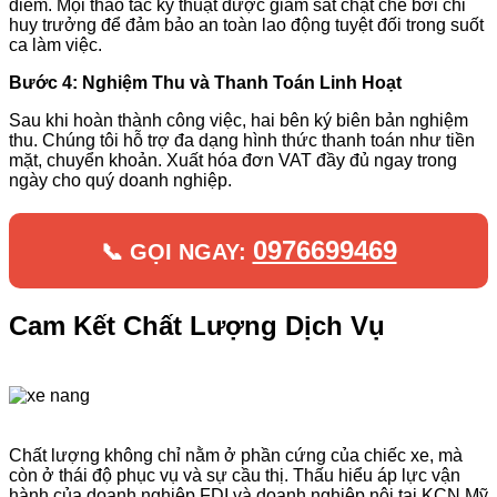
điểm. Mọi thao tác kỹ thuật được giám sát chặt chẽ bởi chỉ
huy trưởng để đảm bảo an toàn lao động tuyệt đối trong suốt
ca làm việc.
Bước 4: Nghiệm Thu và Thanh Toán Linh Hoạt
Sau khi hoàn thành công việc, hai bên ký biên bản nghiệm
thu. Chúng tôi hỗ trợ đa dạng hình thức thanh toán như tiền
mặt, chuyển khoản. Xuất hóa đơn VAT đầy đủ ngay trong
ngày cho quý doanh nghiệp.
0976699469
📞 GỌI NGAY:
Cam Kết Chất Lượng Dịch Vụ
Chất lượng không chỉ nằm ở phần cứng của chiếc xe, mà
còn ở thái độ phục vụ và sự cầu thị. Thấu hiểu áp lực vận
hành của doanh nghiệp FDI và doanh nghiệp nội tại KCN Mỹ