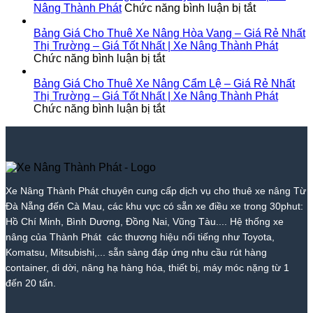
Phát
Nóc
Tốt
Giá
Xe
ở
Diên
Nâng Thành Phát
Chức năng bình luận bị tắt
1
Nhất
Từ
Nâng
Cho
Khánh
–
2026
700k
Tại
Thuê
–
Bảng Giá Cho Thuê Xe Nâng Hòa Vang – Giá Rẻ Nhất
Giá
|
|
Bắc
Xe
Giá
Thị Trường – Giá Tốt Nhất | Xe Nâng Thành Phát
Rẻ
ở
Xe
Giá
Trà
Nâng
Tốt
Chức năng bình luận bị tắt
Nhất
Bảng
Nâng
Tốt
My
Tại
Nhất
Thị
Giá
Thành
Nhất
–
Tam
|
Bảng Giá Cho Thuê Xe Nâng Cẩm Lệ – Giá Rẻ Nhất
Trường
Cho
Phát
2026
Giá
Kỳ
Xe
Thị Trường – Giá Tốt Nhất | Xe Nâng Thành Phát
–
Thuê
ở
|
Tốt
–
Nâng
Chức năng bình luận bị tắt
Giá
Xe
Bảng
Xe
Nhất
Giá
Thành
Tốt
Nâng
Giá
Nâng
|
Tốt
Phát
Nhất
Hòa
Cho
Thành
Xe
Nhất
|
Vang
Thuê
Phát
Nâng
|
Xe
–
Xe
Thành
Xe
Nâng
Giá
Nâng
Phát
Nâng
Xe Nâng Thành Phát chuyên cung cấp dịch vụ cho thuê xe nâng Từ
Thành
Rẻ
Cẩm
Thành
Đà Nẵng đến Cà Mau, các khu vực có sẵn xe điều xe trong 30phut:
Phát
Nhất
Lệ
Phát
Thị
–
Hồ Chí Minh, Bình Dương, Đồng Nai, Vũng Tàu.... Hệ thống xe
Trường
Giá
nâng của Thành Phát các thương hiệu nổi tiếng như Toyota,
–
Rẻ
Komatsu, Mitsubishi,... sẵn sàng đáp ứng nhu cầu rút hàng
Giá
Nhất
container, di dời, nâng hạ hàng hóa, thiết bị, máy móc nặng từ 1
Tốt
Thị
đến 20 tấn.
Nhất
Trường
|
–
Xe
Giá