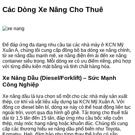
Các Dòng Xe Nâng Cho Thuê
Để đáp ứng đa dạng nhu cầu tại các nhà máy ở KCN Mỹ
Xuân A, chúng tôi cung cấp đồng bộ ba dòng xe nâng chính,
từ xe nâng dầu mạnh mẽ, xe nâng điện êm ái đến xe nâng
container siêu trọng. Mỗi dòng xe có ưu điểm riêng, phù hợp
với từng điều kiện mặt bằng và tính chất hàng hóa.
Xe Nâng Dầu (Diesel/Forklift) – Sức Mạnh
Công Nghiệp
Xe nâng dầu là lựa chọn số một cho các nhà máy sản xuất
thép, cơ khí và vật liệu xây dựng tại KCN Mỹ Xuân A. Với
động cơ diesel bền bỉ, dòng xe này có thể hoạt động liên tục
ngoài trời, vượt qua địa hình gồ ghề. Tải trọng cho thuê trải
dài từ 1.5 tấn đến 15 tấn, đáp ứng nhu cầu bốc xếp cuộn
thép, máy móc hạng nặng hoặc khuôn đúc. Chúng tôi cung
cấp các thương hiệu xe nâng dầu phổ biến như Toyota,
Komatsu, Heli, đảm bảo phụ tùng thay thế luôn có sẵn.