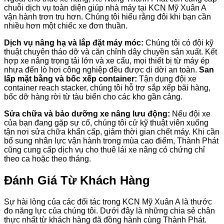
chuỗi dịch vụ toàn diện giúp nhà máy tại KCN Mỹ Xuân A
vận hành trơn tru hơn. Chúng tôi hiểu rằng đôi khi bạn cần
nhiều hơn một chiếc xe đơn thuần.
Dịch vụ nâng hạ và lắp đặt máy móc:
Chúng tôi có đội kỹ
thuật chuyên tháo dỡ và căn chỉnh dây chuyền sản xuất. Kết
hợp xe nâng trọng tải lớn và xe cẩu, mọi thiết bị từ máy ép
nhựa đến lò hơi công nghiệp đều được di dời an toàn.
San
lấp mặt bằng và bốc xếp container:
Tận dụng đội xe
container reach stacker, chúng tôi hỗ trợ sắp xếp bãi hàng,
bốc dỡ hàng rời từ tàu biển cho các kho gần cảng.
Sửa chữa và bảo dưỡng xe nâng lưu động:
Nếu đội xe
của bạn đang gặp sự cố, chúng tôi cử kỹ thuật viên xuống
tận nơi sửa chữa khẩn cấp, giảm thời gian chết máy. Khi cần
bổ sung nhân lực vận hành trong mùa cao điểm, Thành Phát
cũng cung cấp dịch vụ cho thuê lái xe nâng có chứng chỉ
theo ca hoặc theo tháng.
Đánh Giá Từ Khách Hàng
Sự hài lòng của các đối tác trong KCN Mỹ Xuân A là thước
đo năng lực của chúng tôi. Dưới đây là những chia sẻ chân
thực nhất từ khách hàng đã đồng hành cùng Thành Phát.