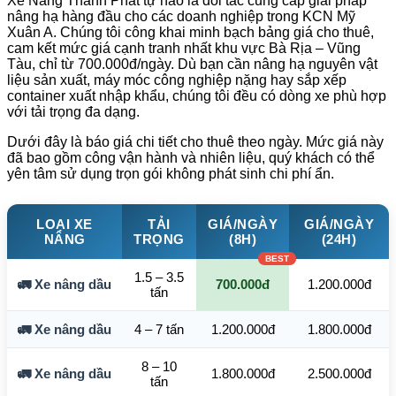
Xe Nâng Thành Phát tự hào là đối tác cung cấp giải pháp
nâng hạ hàng đầu cho các doanh nghiệp trong KCN Mỹ
Xuân A. Chúng tôi công khai minh bạch bảng giá cho thuê,
cam kết mức giá cạnh tranh nhất khu vực Bà Rịa – Vũng
Tàu, chỉ từ 700.000đ/ngày. Dù bạn cần nâng hạ nguyên vật
liệu sản xuất, máy móc công nghiệp nặng hay sắp xếp
container xuất nhập khẩu, chúng tôi đều có dòng xe phù hợp
với tải trọng đa dạng.
Dưới đây là báo giá chi tiết cho thuê theo ngày. Mức giá này
đã bao gồm công vận hành và nhiên liệu, quý khách có thể
yên tâm sử dụng trọn gói không phát sinh chi phí ẩn.
LOẠI XE
TẢI
GIÁ/NGÀY
GIÁ/NGÀY
NÂNG
TRỌNG
(8H)
(24H)
1.5 – 3.5
🚛 Xe nâng dầu
700.000đ
1.200.000đ
tấn
🚛 Xe nâng dầu
4 – 7 tấn
1.200.000đ
1.800.000đ
8 – 10
🚛 Xe nâng dầu
1.800.000đ
2.500.000đ
tấn