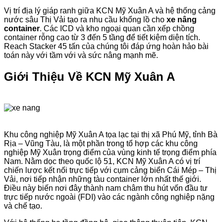
Vị trí địa lý giáp ranh giữa KCN Mỹ Xuân A và hệ thống cảng
nước sâu Thị Vải tạo ra nhu cầu khổng lồ cho
xe nâng
container
. Các ICD và kho ngoại quan cần xếp chồng
container rỗng cao từ 3 đến 5 tầng để tiết kiệm diện tích.
Reach Stacker 45 tấn của chúng tôi đáp ứng hoàn hảo bài
toán này với tầm với và sức nâng mạnh mẽ.
Giới Thiệu Về KCN Mỹ Xuân A
Khu công nghiệp Mỹ Xuân A tọa lạc tại thị xã Phú Mỹ, tỉnh Bà
Rịa – Vũng Tàu, là một phần trong tổ hợp các khu công
nghiệp Mỹ Xuân trọng điểm của vùng kinh tế trọng điểm phía
Nam. Nằm dọc theo quốc lộ 51, KCN Mỹ Xuân A có vị trí
chiến lược kết nối trực tiếp với cụm cảng biển Cái Mép – Thị
Vải, nơi tiếp nhận những tàu container lớn nhất thế giới.
Điều này biến nơi đây thành nam châm thu hút vốn đầu tư
trực tiếp nước ngoài (FDI) vào các ngành công nghiệp nặng
và chế tạo.