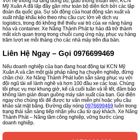
Với hệ thống hạ tầng đồng bộ, giao thông thuận tiện, KCN
Mỹ Xuân A đã lấp đầy gần như toàn bộ diện tích bởi các tập
đoàn đa quốc gia. Sự sôi động của hoạt động sản xuất và
xuất nhập khẩu kéo theo nhu cầu cực lớn về dịch vụ
logistics, trong đó không thể thiếu vai trò của xe nâng hàng
hóa và container. Xe Nâng Thành Phát tự hào đã trở thành
mắt xích quan trọng trong chuỗi cung ứng này, phục vụ hàng
trăm lượt xe mỗi tháng cho các nhà máy trên địa bàn.
Liên Hệ Ngay – Gọi 0976699469
Nếu doanh nghiệp của bạn đang hoạt động tại KCN Mỹ
Xuân A và cần một giải pháp nâng hạ chuyên nghiệp, đừng
chần chừ. Xe Nâng Thành Phát luôn sẵn sàng phục vụ với
đội ngũ tài xế lành nghề và hơn 100 đầu xe các loại. Chúng
tôi phục vụ mọi khung giờ, kể cả cuối tuần và lễ tết, đảm bảo
không làm gián đoạn guồng máy sản xuất của bạn. Gọi điện
ngay cho chúng tôi để được tư vấn miễn phí hoặc yêu cầu
khảo sát mặt bằng. Đường dây nóng
0976699469
luôn trong
trạng thái sẵn sàng tiếp nhận yêu cầu từ quý khách. Xe Nâng
Thành Phát – Nâng tầm công nghiệp, vững bước cùng
doanh nghiệp.