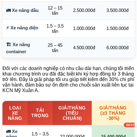
12 – 15
🚛 Xe nâng dầu
2.500.000đ
3.500.000đ
tấn
1.5 – 3.5
⚡ Xe nâng điện
1.000.000đ
1.500.000đ
tấn
🏗️ Xe nâng
25 – 45
4.500.000đ
6.000.000đ
tấn
container
Đối với các doanh nghiệp có nhu cầu dài hạn, chúng tôi triển
khai chương trình ưu đãi đặc biệt khi ký hợp đồng từ 3 tháng
trở lên. Đây là giải pháp tối ưu giúp tiết kiệm đến 30% chi phí
vận hành, đảm bảo sự ổn định cho chuỗi sản xuất liên tục tại
KCN Mỹ Xuân A.
LOẠI
GIÁ/THÁNG
GIÁ/THÁNG
TẢI
XE
(TIÊU
(≥3 THÁNG
TRỌNG
NÂNG
CHUẨN)
-30%)
🚛 Xe
1.5 – 3.5
nâng
22.000.000đ
15.400.000đ