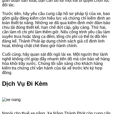
gián đoạn sản xuất, bạn cần bỏ túi một vài bí quyết chọn lọc
đối tác.
Trước tiên, hãy yêu cầu cung cấp hồ sơ pháp lý của xe, bao
gồm giấy đăng kiểm còn hiệu lực và chứng chỉ kiểm định an
toàn thiết bị nâng. Những xe đã qua kiểm định mới đảm bảo
chịu tải đúng thiết kế, hạn chế đứt cáp, gãy càng. Thứ hai,
cần làm rõ chi phí làm thêm giờ. Nếu công trình yêu cầu làm
xuyên trưa hoặc tăng ca đêm, tổng chi phí có thể bị đội lên
đáng kể. Thành Phát áp dụng chính sách giá cố định linh
hoạt, không chặt chẽ theo giờ hành chính.
Cuối cùng, hãy quan sát đội ngũ lái xe. Một người thợ lành
nghề không chỉ giúp đẩy nhanh tiến độ mà còn bảo vệ hàng
hóa khỏi trầy xước. Chúng tôi sẵn sàng cho khách hàng
kiểm tra chứng chỉ vận hành của tài xế trước khi ký hợp
đồng.
Dịch Vụ Đi Kèm
Ngoài cho thuê xe nâng, Xe Nâng Thành Phát còn cung cấp