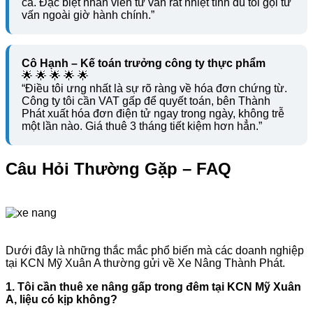
ca. Đặc biệt nhân viên tư vấn rất nhiệt tình dù tôi gọi tư
vấn ngoài giờ hành chính.”
Cô Hạnh – Kế toán trưởng công ty thực phẩm
🌟 🌟 🌟 🌟 🌟
“Điều tôi ưng nhất là sự rõ ràng về hóa đơn chứng từ.
Công ty tôi cần VAT gấp để quyết toán, bên Thành
Phát xuất hóa đơn điện tử ngay trong ngày, không trễ
một lần nào. Giá thuê 3 tháng tiết kiệm hơn hẳn.”
Câu Hỏi Thường Gặp – FAQ
Dưới đây là những thắc mắc phổ biến mà các doanh nghiệp
tại KCN Mỹ Xuân A thường gửi về Xe Nâng Thành Phát.
1. Tôi cần thuê xe nâng gấp trong đêm tại KCN Mỹ Xuân
A, liệu có kịp không?