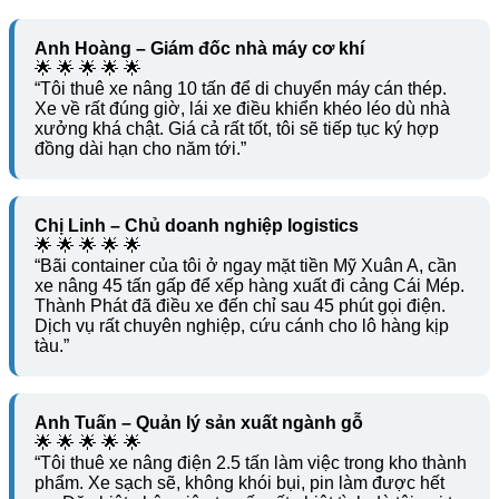
Anh Hoàng – Giám đốc nhà máy cơ khí
🌟 🌟 🌟 🌟 🌟
“Tôi thuê xe nâng 10 tấn để di chuyển máy cán thép.
Xe về rất đúng giờ, lái xe điều khiển khéo léo dù nhà
xưởng khá chật. Giá cả rất tốt, tôi sẽ tiếp tục ký hợp
đồng dài hạn cho năm tới.”
Chị Linh – Chủ doanh nghiệp logistics
🌟 🌟 🌟 🌟 🌟
“Bãi container của tôi ở ngay mặt tiền Mỹ Xuân A, cần
xe nâng 45 tấn gấp để xếp hàng xuất đi cảng Cái Mép.
Thành Phát đã điều xe đến chỉ sau 45 phút gọi điện.
Dịch vụ rất chuyên nghiệp, cứu cánh cho lô hàng kịp
tàu.”
Anh Tuấn – Quản lý sản xuất ngành gỗ
🌟 🌟 🌟 🌟 🌟
“Tôi thuê xe nâng điện 2.5 tấn làm việc trong kho thành
phẩm. Xe sạch sẽ, không khói bụi, pin làm được hết