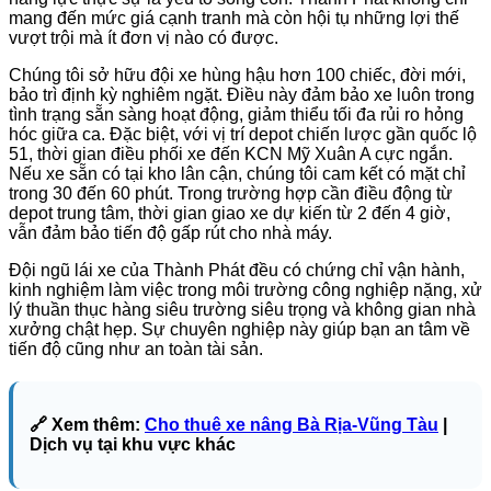
mang đến mức giá cạnh tranh mà còn hội tụ những lợi thế
vượt trội mà ít đơn vị nào có được.
Chúng tôi sở hữu đội xe hùng hậu hơn 100 chiếc, đời mới,
bảo trì định kỳ nghiêm ngặt. Điều này đảm bảo xe luôn trong
tình trạng sẵn sàng hoạt động, giảm thiểu tối đa rủi ro hỏng
hóc giữa ca. Đặc biệt, với vị trí depot chiến lược gần quốc lộ
51, thời gian điều phối xe đến KCN Mỹ Xuân A cực ngắn.
Nếu xe sẵn có tại kho lân cận, chúng tôi cam kết có mặt chỉ
trong 30 đến 60 phút. Trong trường hợp cần điều động từ
depot trung tâm, thời gian giao xe dự kiến từ 2 đến 4 giờ,
vẫn đảm bảo tiến độ gấp rút cho nhà máy.
Đội ngũ lái xe của Thành Phát đều có chứng chỉ vận hành,
kinh nghiệm làm việc trong môi trường công nghiệp nặng, xử
lý thuần thục hàng siêu trường siêu trọng và không gian nhà
xưởng chật hẹp. Sự chuyên nghiệp này giúp bạn an tâm về
tiến độ cũng như an toàn tài sản.
🔗 Xem thêm:
Cho thuê xe nâng Bà Rịa-Vũng Tàu
|
Dịch vụ tại khu vực khác