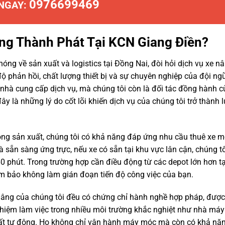
0976699469
 NGAY:
âng Thành Phát Tại KCN Giang Điền?
ng về sản xuất và logistics tại Đồng Nai, đòi hỏi dịch vụ xe n
ộ phản hồi, chất lượng thiết bị và sự chuyên nghiệp của đội ng
nhà cung cấp dịch vụ, mà chúng tôi còn là đối tác đồng hành 
y là những lý do cốt lõi khiến dịch vụ của chúng tôi trở thành 
ong sản xuất, chúng tôi có khả năng đáp ứng nhu cầu thuê xe m
 sẵn sàng ứng trực, nếu xe có sẵn tại khu vực lân cận, chúng t
0 phút. Trong trường hợp cần điều động từ các depot lớn hơn tạ
đảm bảo không làm gián đoạn tiến độ công việc của bạn.
 nâng của chúng tôi đều có chứng chỉ hành nghề hợp pháp, đượ
ghiệm làm việc trong nhiều môi trường khắc nghiệt như nhà máy
uất tự động. Họ không chỉ vận hành máy móc mà còn có khả nă