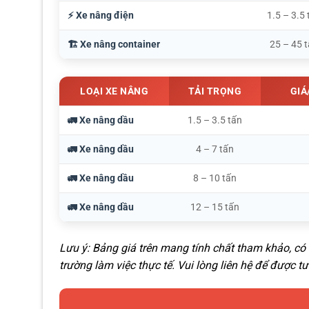
⚡ Xe nâng điện
1.5 – 3.5 
🏗️ Xe nâng container
25 – 45 
LOẠI XE NÂNG
TẢI TRỌNG
GIÁ
🚛 Xe nâng dầu
1.5 – 3.5 tấn
🚛 Xe nâng dầu
4 – 7 tấn
🚛 Xe nâng dầu
8 – 10 tấn
🚛 Xe nâng dầu
12 – 15 tấn
Lưu ý: Bảng giá trên mang tính chất tham khảo, có 
trường làm việc thực tế. Vui lòng liên hệ để được 