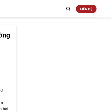
LIÊN HỆ
ường
ều
,
ếm
a bài