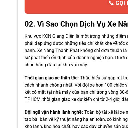
📞 GỌI
02. Vì Sao Chọn Dịch Vụ Xe N
Khu vực KCN Giang Điền là một trong những điểm nó
phải đáp ứng được những tiêu chí khắt khe về tốc đ
hành. Xe Nâng Thành Phát không chỉ đơn thuần là 
sự phát triển ổn định của doanh nghiệp bạn. Dưới đâ
chọn hàng đầu tại khu vực này.
Thời gian giao xe thần tốc:
Thấu hiểu sự gấp rút tr
cách nhanh chóng nhất. Với đội xe hơn 100 chiếc và
kết có mặt tại nhà máy của bạn chỉ trong vòng 30-6
TP.HCM, thời gian giao xe dự kiến chỉ từ 2-4 giờ, 
Đội ngũ vận hành lành nghề:
Toàn bộ tài xế lái xe
tạo bài bản về kỹ thuật nâng hạ an toàn, có kinh n
kho lạnh, kho hóa chất, hay các dây chuyền sản x