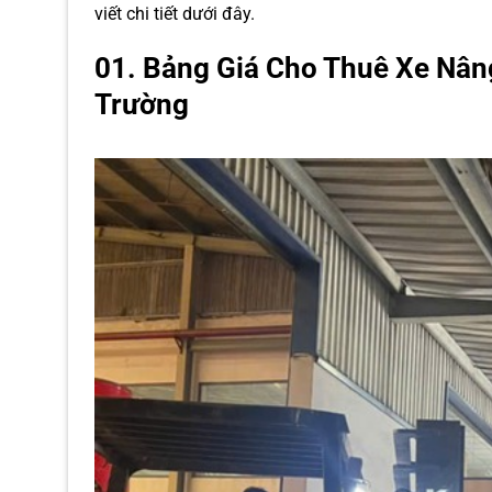
viết chi tiết dưới đây.
01. Bảng Giá Cho Thuê Xe Nân
Trường