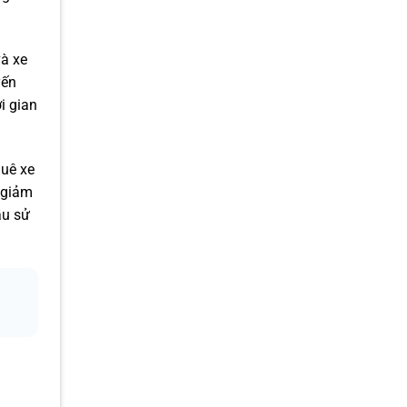
và xe
yến
i gian
uê xe
h giảm
ầu sử