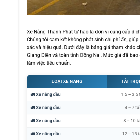
Xe Nâng Thành Phát tự hào là đơn vị cung cấp dịch
Chúng tôi cam kết không phát sinh chi phí ẩn, gi
xác và hiệu quả. Dưới đây là bảng giá tham khảo c
Giang Điền và toàn tỉnh Đồng Nai. Mức giá đã bao 
làm việc tiêu chuẩn.
LOẠI XE NÂNG
TẢI TR
🚛 Xe nâng dầu
1.5 – 3.5 
🚛 Xe nâng dầu
4 – 7 tấ
🚛 Xe nâng dầu
8 – 10 t
🚛 Xe nâng dầu
12 – 15 