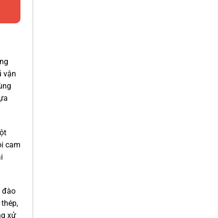
âng
ũ vận
cùng
lựa
ột
ôi cam
i
c đào
 thép,
ng xử