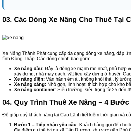
03. Các Dòng Xe Nâng Cho Thuê Tại 
Xe Nâng Thành Phát cung cấp đa dạng dòng xe nâng, đáp ứng 
tỉnh Đồng Tháp. Các dòng chính bao gồm:
Xe nâng dầu:
Đây là dòng xe mạnh mẽ nhất, phù hợp với 
xây dựng, nhà máy gạch, vật liệu xây dựng ở huyện Ca
Xe nâng điện:
Vận hành êm ái, không khói thải, lý tưởn
Xe nâng xăng:
Nhỏ gọn, linh hoạt, thích hợp cho kho b
Xe nâng container:
Siêu trường, siêu trọng từ 25 đến 4
04. Quy Trình Thuê Xe Nâng – 4 Bước
Để giúp quý khách hàng tại Cao Lãnh tiết kiệm thời gian và 
Bước 1 – Tiếp nhận yêu cầu:
Khách hàng gọi đến hotl
địa điểm cụ thể (ví dụ xã Tân Dương, khu vực gần Phú 