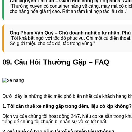
Chị Nguyễn Thị Lan – Giám đốc công ty Logistics, Cao
“Thường xuyên có container hàng về cảng, may mà có dịch 
cho hàng hóa giá trị cao. Rất an tâm khi hợp tác lâu dài.”
Ông Phạm Văn Quý – Chủ doanh nghiệp tư nhân, Phú
“Tôi khá bất ngờ với tốc độ phục vụ. Chỉ một cú điện thoạ
Sẽ giới thiệu cho các đối tác trong vùng.”
09. Câu Hỏi Thường Gặp – FAQ
Dưới đây là những thắc mắc phổ biến nhất của khách hàng kh
1. Tôi cần thuê xe nâng gấp trong đêm, liệu có kịp không?
Dịch vụ của chúng tôi hoạt động 24/7. Nếu có xe sẵn trong khu 
tiếng để chúng tôi chuẩn bị nhân sự và xe tốt nhất.
2. Giá thuê có bao gồm tài xế và nhiên liệu không?