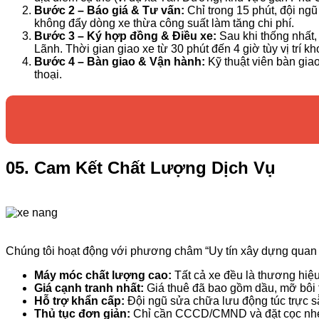
Bước 2 – Báo giá & Tư vấn:
Chỉ trong 15 phút, đội ngũ
không đẩy dòng xe thừa công suất làm tăng chi phí.
Bước 3 – Ký hợp đồng & Điều xe:
Sau khi thống nhất,
Lãnh. Thời gian giao xe từ 30 phút đến 4 giờ tùy vị trí kh
Bước 4 – Bàn giao & Vận hành:
Kỹ thuật viên bàn giao
thoại.
05. Cam Kết Chất Lượng Dịch Vụ
Chúng tôi hoạt động với phương châm “Uy tín xây dựng quan 
Máy móc chất lượng cao:
Tất cả xe đều là thương hiệu
Giá cạnh tranh nhất:
Giá thuê đã bao gồm dầu, mỡ bôi tr
Hỗ trợ khẩn cấp:
Đội ngũ sửa chữa lưu động túc trực sẵ
Thủ tục đơn giản:
Chỉ cần CCCD/CMND và đặt cọc nhẹ n