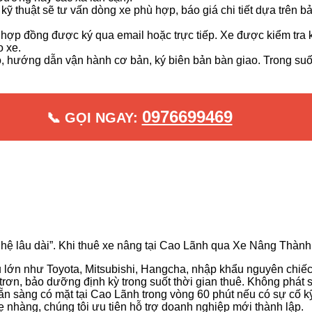
 kỹ thuật sẽ tư vấn dòng xe phù hợp, báo giá chi tiết dựa trên 
 hợp đồng được ký qua email hoặc trực tiếp. Xe được kiểm tra 
o xe.
, hướng dẫn vận hành cơ bản, ký biên bản bàn giao. Trong suốt q
0976699469
📞 GỌI NGAY:
hệ lâu dài”. Khi thuê xe nâng tại Cao Lãnh qua Xe Nâng Thàn
 lớn như Toyota, Mitsubishi, Hangcha, nhập khẩu nguyên chiếc. 
ơn, bảo dưỡng định kỳ trong suốt thời gian thuê. Không phát si
n sàng có mặt tại Cao Lãnh trong vòng 60 phút nếu có sự cố kỹ
hàng, chúng tôi ưu tiên hỗ trợ doanh nghiệp mới thành lập.