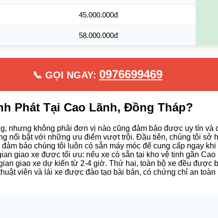
45.000.000đ
58.000.000đ
0976699469
📞 GỌI NGAY:
nh Phát Tại Cao Lãnh, Đồng Tháp?
ng, nhưng không phải đơn vị nào cũng đảm bảo được uy tín và 
nổi bật với những ưu điểm vượt trội. Đầu tiên, chúng tôi sở h
y đảm bảo chúng tôi luôn có sẵn máy móc để cung cấp ngay khi 
an giao xe được tối ưu: nếu xe có sẵn tại kho vệ tinh gần Cao
gian giao xe dự kiến từ 2-4 giờ. Thứ hai, toàn bộ xe đều được bả
thuật viên và lái xe được đào tạo bài bản, có chứng chỉ an toàn