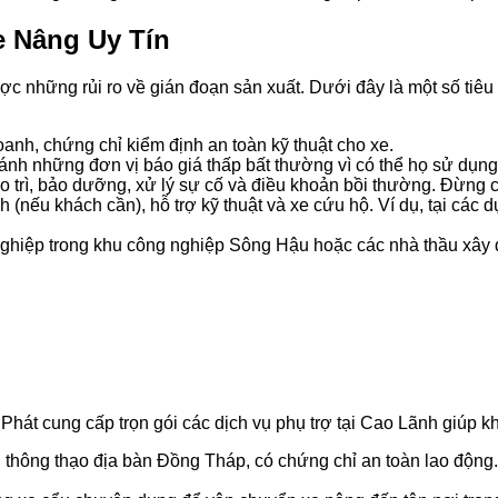
e Nâng Uy Tín
 những rủi ro về gián đoạn sản xuất. Dưới đây là một số tiêu 
anh, chứng chỉ kiểm định an toàn kỹ thuật cho xe.
ánh những đơn vị báo giá thấp bất thường vì có thể họ sử dụng
 trì, bảo dưỡng, xử lý sự cố và điều khoản bồi thường. Đừng c
nh (nếu khách cần), hỗ trợ kỹ thuật và xe cứu hộ. Ví dụ, tại cá
hiệp trong khu công nghiệp Sông Hậu hoặc các nhà thầu xây dự
át cung cấp trọn gói các dịch vụ phụ trợ tại Cao Lãnh giúp khá
, thông thạo địa bàn Đồng Tháp, có chứng chỉ an toàn lao độn