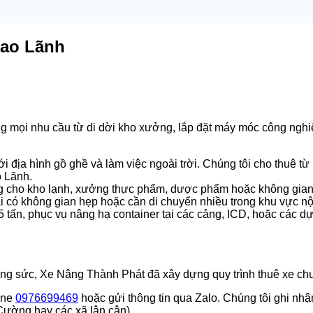
Cao Lãnh
mọi nhu cầu từ di dời kho xưởng, lắp đặt máy móc công nghiệp
địa hình gồ ghề và làm việc ngoài trời. Chúng tôi cho thuê từ 1
o Lãnh.
g cho kho lạnh, xưởng thực phẩm, dược phẩm hoặc không gian kí
ãi có không gian hẹp hoặc cần di chuyển nhiều trong khu vực nộ
5 tấn, phục vụ nâng hạ container tại các cảng, ICD, hoặc các dự
công sức, Xe Nâng Thành Phát đã xây dựng quy trình thuê xe ch
ine
0976699469
hoặc gửi thông tin qua Zalo. Chúng tôi ghi nhận 
Cường hay các xã lân cận).