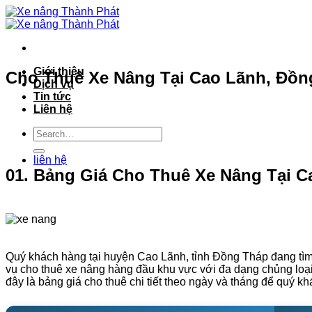
Bỏ
qua
nội
dung
Giới thiệu
Cho Thuê Xe Nâng Tại Cao Lãnh, Đồng
Dịch vụ
Tin tức
Liên hệ
liên hệ
01. Bảng Giá Cho Thuê Xe Nâng Tại C
Quý khách hàng tại huyện Cao Lãnh, tỉnh Đồng Tháp đang tìm 
vụ cho thuê xe nâng hàng đầu khu vực với đa dạng chủng loại t
đây là bảng giá cho thuê chi tiết theo ngày và tháng để quý k