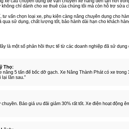
g xe cẩu chuyên dụng để vận chuyển xe nâng đến tận nơi tro
 không chỉ dành cho xe thuê của chúng tôi mà còn hỗ trợ sửa
 tư vấn chọn loại xe, phụ kiện càng nâng chuyên dụng cho hàn
 qua sử dụng, chất lượng tốt, bảo hành dài hạn cho khách hàn
 đây là một số phản hồi thực tế từ các doanh nghiệp đã sử dụng
ỹ Thọ:
xe nâng 5 tấn để bốc dỡ gạch. Xe Nâng Thành Phát có xe trong 
 lại lần sau.”
ây chuyền. Báo giá ưu đãi giảm 30% rất tốt. Xe điện hoạt động