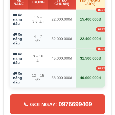
XE
(TIÊU
(≥3 THÁNG
TRỌNG
NÂNG
CHUẨN)
-30%)
🚛 Xe
1.5 –
nâng
22.000.000đ
15.400.000đ
3.5 tấn
dầu
🚛 Xe
4 – 7
nâng
32.000.000đ
22.400.000đ
tấn
dầu
🚛 Xe
8 – 10
nâng
45.000.000đ
31.500.000đ
tấn
dầu
🚛 Xe
12 – 15
nâng
58.000.000đ
40.600.000đ
tấn
dầu
0976699469
📞 GỌI NGAY: