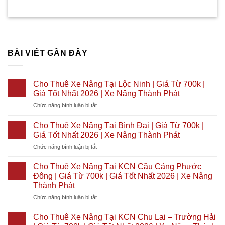
BÀI VIẾT GẦN ĐÂY
Cho Thuê Xe Nâng Tại Lộc Ninh | Giá Từ 700k |
Giá Tốt Nhất 2026 | Xe Nâng Thành Phát
ở
Chức năng bình luận bị tắt
Cho
Thuê
Cho Thuê Xe Nâng Tại Bình Đại | Giá Từ 700k |
Xe
Giá Tốt Nhất 2026 | Xe Nâng Thành Phát
Nâng
ở
Chức năng bình luận bị tắt
Tại
Cho
Lộc
Thuê
Ninh
Cho Thuê Xe Nâng Tại KCN Cầu Cảng Phước
Xe
|
Đông | Giá Từ 700k | Giá Tốt Nhất 2026 | Xe Nâng
Nâng
Giá
Thành Phát
Tại
Từ
ở
Chức năng bình luận bị tắt
Bình
700k
Cho
Đại
|
Thuê
|
Cho Thuê Xe Nâng Tại KCN Chu Lai – Trường Hải
Giá
Xe
Giá
Tốt