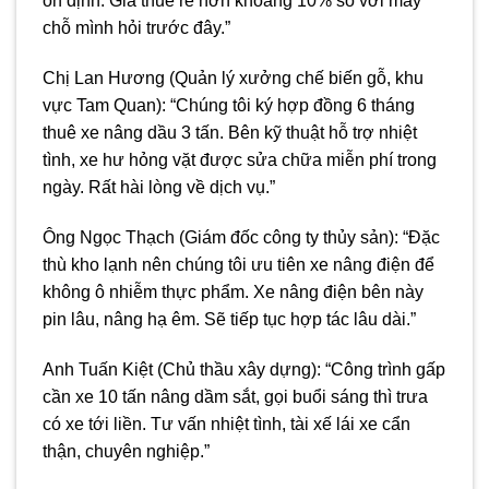
ổn định. Giá thuê rẻ hơn khoảng 10% so với mấy
chỗ mình hỏi trước đây.”
Chị Lan Hương (Quản lý xưởng chế biến gỗ, khu
vực Tam Quan): “Chúng tôi ký hợp đồng 6 tháng
thuê xe nâng dầu 3 tấn. Bên kỹ thuật hỗ trợ nhiệt
tình, xe hư hỏng vặt được sửa chữa miễn phí trong
ngày. Rất hài lòng về dịch vụ.”
Ông Ngọc Thạch (Giám đốc công ty thủy sản): “Đặc
thù kho lạnh nên chúng tôi ưu tiên xe nâng điện để
không ô nhiễm thực phẩm. Xe nâng điện bên này
pin lâu, nâng hạ êm. Sẽ tiếp tục hợp tác lâu dài.”
Anh Tuấn Kiệt (Chủ thầu xây dựng): “Công trình gấp
cần xe 10 tấn nâng dầm sắt, gọi buổi sáng thì trưa
có xe tới liền. Tư vấn nhiệt tình, tài xế lái xe cẩn
thận, chuyên nghiệp.”