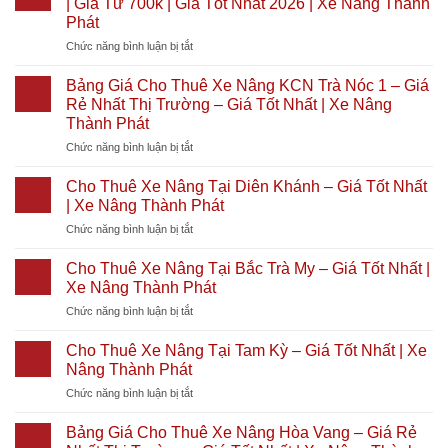
| Giá Từ 700k | Giá Tốt Nhất 2026 | Xe Nâng Thành
Nâng
Từ
Nhất
Phát
Tại
700k
2026
ở
Chức năng bình luận bị tắt
KCN
|
|
Cho
Cầu
Giá
Xe
Thuê
Cảng
Tốt
Bảng Giá Cho Thuê Xe Nâng KCN Trà Nóc 1 – Giá
Nâng
Xe
Phước
Nhất
Thành
Rẻ Nhất Thị Trường – Giá Tốt Nhất | Xe Nâng
Nâng
Đông
2026
Phát
Thành Phát
Tại
|
|
ở
Chức năng bình luận bị tắt
KCN
Giá
Xe
Bảng
Chu
Từ
Nâng
Giá
Lai
700k
Thành
Cho Thuê Xe Nâng Tại Diên Khánh – Giá Tốt Nhất
Cho
–
|
Phát
| Xe Nâng Thành Phát
Thuê
Trường
Giá
ở
Chức năng bình luận bị tắt
Xe
Hải
Tốt
Cho
Nâng
|
Nhất
Thuê
KCN
Cho Thuê Xe Nâng Tại Bắc Trà My – Giá Tốt Nhất |
Giá
2026
Xe
Trà
Từ
|
Xe Nâng Thành Phát
Nâng
Nóc
700k
Xe
ở
Chức năng bình luận bị tắt
Tại
1
|
Nâng
Cho
Diên
–
Giá
Thành
Thuê
Khánh
Cho Thuê Xe Nâng Tại Tam Kỳ – Giá Tốt Nhất | Xe
Giá
Tốt
Phát
Xe
–
Nâng Thành Phát
Rẻ
Nhất
Nâng
Giá
Nhất
2026
ở
Chức năng bình luận bị tắt
Tại
Tốt
Thị
|
Cho
Bắc
Nhất
Trường
Xe
Thuê
Trà
Bảng Giá Cho Thuê Xe Nâng Hòa Vang – Giá Rẻ
|
–
Nâng
Xe
My