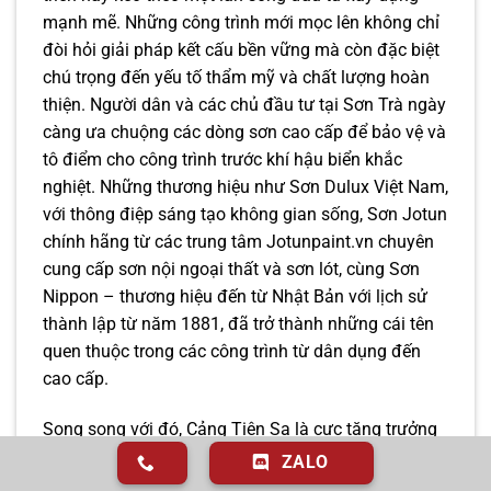
mạnh mẽ. Những công trình mới mọc lên không chỉ
đòi hỏi giải pháp kết cấu bền vững mà còn đặc biệt
chú trọng đến yếu tố thẩm mỹ và chất lượng hoàn
thiện. Người dân và các chủ đầu tư tại Sơn Trà ngày
càng ưa chuộng các dòng sơn cao cấp để bảo vệ và
tô điểm cho công trình trước khí hậu biển khắc
nghiệt. Những thương hiệu như Sơn Dulux Việt Nam,
với thông điệp sáng tạo không gian sống, Sơn Jotun
chính hãng từ các trung tâm Jotunpaint.vn chuyên
cung cấp sơn nội ngoại thất và sơn lót, cùng Sơn
Nippon – thương hiệu đến từ Nhật Bản với lịch sử
thành lập từ năm 1881, đã trở thành những cái tên
quen thuộc trong các công trình từ dân dụng đến
cao cấp.
Song song với đó, Cảng Tiên Sa là cực tăng trưởng
kinh tế mũi nhọn. Đây là cảng biển nước sâu lớn
ZALO
nhất khu vực miền Trung – Tây Nguyên, nơi tiếp