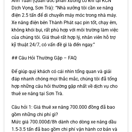
Anh Tuấn (Quản đốc phân xưởng cơ khí tại KCN
Dịch Vọng, Sơn Trà): “Nhà xưởng tôi cần xe nâng
điện 2.5 tấn để di chuyển máy móc trong nhà máy.
Xe nâng điện bên Thành Phát sạc pin tốt, chạy êm,
không khói bụi, rất phù hợp với môi trường làm việc
của chúng tôi. Giá thuê rất hợp lý, nhân viên hỗ trợ
kỹ thuật 24/7, có vấn đề gì là đến ngay.”
## Câu Hỏi Thường Gặp – FAQ
Để giúp quý khách có cái nhìn tổng quan và giải
đáp nhanh chóng mọi thắc mắc, chúng tôi đã tổng
hợp những câu hỏi thường gặp nhất về dịch vụ cho
thuê xe nâng tại Sơn Trà.
Câu hỏi 1: Giá thuê xe nâng 700.000 đồng đã bao
gồm những chi phí gì?
Mức giá 700.000đ/8h dành cho dòng xe nâng dầu
1.5-3.5 tấn đã bao gồm chi phí vận hành cơ bản và