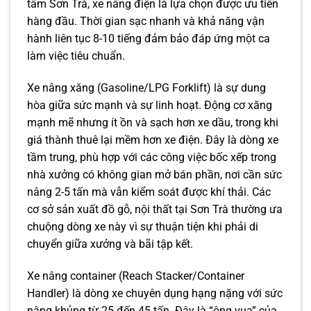
tâm Sơn Trà, xe nâng điện là lựa chọn được ưu tiên
hàng đầu. Thời gian sạc nhanh và khả năng vận
hành liên tục 8-10 tiếng đảm bảo đáp ứng một ca
làm việc tiêu chuẩn.
Xe nâng xăng (Gasoline/LPG Forklift) là sự dung
hòa giữa sức mạnh và sự linh hoạt. Động cơ xăng
mạnh mẽ nhưng ít ồn và sạch hơn xe dầu, trong khi
giá thành thuê lại mềm hơn xe điện. Đây là dòng xe
tầm trung, phù hợp với các công việc bốc xếp trong
nhà xưởng có không gian mở bán phần, nơi cần sức
nâng 2-5 tấn mà vẫn kiểm soát được khí thải. Các
cơ sở sản xuất đồ gỗ, nội thất tại Sơn Trà thường ưa
chuộng dòng xe này vì sự thuận tiện khi phải di
chuyển giữa xưởng và bãi tập kết.
Xe nâng container (Reach Stacker/Container
Handler) là dòng xe chuyên dụng hạng nặng với sức
nâng khủng từ 25 đến 45 tấn. Đây là “ông vua” của