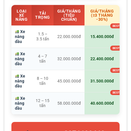
LOẠI
GIÁ/THÁNG
GIÁ/THÁNG
TẢI
XE
(TIÊU
(≥3 THÁNG
TRỌNG
NÂNG
CHUẨN)
-30%)
Xe
1.5 –
nâng
22.000.000đ
15.400.000đ
3.5 tấn
dầu
Xe
4 – 7
nâng
32.000.000đ
22.400.000đ
tấn
dầu
Xe
8 – 10
nâng
45.000.000đ
31.500.000đ
tấn
dầu
Xe
12 – 15
nâng
58.000.000đ
40.600.000đ
tấn
dầu