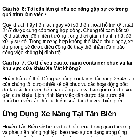
Câu hỏi 6: Tôi cần làm gì nếu xe nâng gặp sự cố trong
quá trình làm việc?
Quý khách hãy liên lạc ngay với số điện thoại hỗ trợ kỹ thuật
24/7 được cung cấp trong hợp đồng. Chúng tôi cam kết cử
kỹ thuật viên đến hiện trường trong thời gian nhanh nhất để
xử lý sự cố. Trong trường hợp không thể khắc phục ngay, xe
dự phòng sẽ được điều động để thay thế nhằm đảm bảo
công việc không bị đình trệ.
Câu hỏi 7: Có thể yêu cầu xe nâng container phục vụ tại
khu vực cửa khẩu Xa Mát không?
Hoàn toàn có thể. Dòng xe nâng container tải trọng 25-45 tấn
của chúng tôi được thiết kế để phục vụ các hoạt động bốc
dỡ tại các khu vực bến bãi, cảng cạn và bao gồm cả khu vực
gần cửa khẩu. Lịch trình làm việc cần được đặt trước để
phối hợp với các thủ tục kiểm soát tại khu vực biên giới.
Ứng Dụng Xe Nâng Tại Tân Biên
Huyện Tân Biên sở hữu vị trí chiến lược trong giao thương
và phát triển nông nghiệp, kéo theo sự đa dạng trong ứng