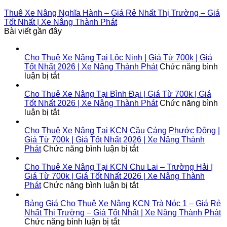
Thuê Xe Nâng Nghĩa Hành – Giá Rẻ Nhất Thị Trường – Giá
Tốt Nhất | Xe Nâng Thành Phát
Bài viết gần đây
Cho Thuê Xe Nâng Tại Lộc Ninh | Giá Từ 700k | Giá
Tốt Nhất 2026 | Xe Nâng Thành Phát
Chức năng bình
ở
luận bị tắt
Cho
Thuê
Cho Thuê Xe Nâng Tại Bình Đại | Giá Từ 700k | Giá
Xe
Tốt Nhất 2026 | Xe Nâng Thành Phát
Chức năng bình
Nâng
ở
luận bị tắt
Tại
Cho
Lộc
Thuê
Cho Thuê Xe Nâng Tại KCN Cầu Cảng Phước Đông |
Ninh
Xe
Giá Từ 700k | Giá Tốt Nhất 2026 | Xe Nâng Thành
|
Nâng
ở
Phát
Chức năng bình luận bị tắt
Giá
Tại
Cho
Từ
Bình
Thuê
Cho Thuê Xe Nâng Tại KCN Chu Lai – Trường Hải |
700k
Đại
Xe
Giá Từ 700k | Giá Tốt Nhất 2026 | Xe Nâng Thành
|
|
Nâng
ở
Phát
Chức năng bình luận bị tắt
Giá
Giá
Tại
Cho
Tốt
Từ
KCN
Thuê
Bảng Giá Cho Thuê Xe Nâng KCN Trà Nóc 1 – Giá Rẻ
Nhất
700k
Cầu
Xe
Nhất Thị Trường – Giá Tốt Nhất | Xe Nâng Thành Phát
2026
|
ở
Cảng
Nâng
Chức năng bình luận bị tắt