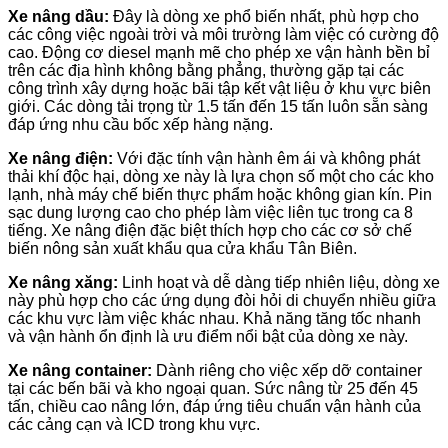
Xe nâng dầu:
Đây là dòng xe phổ biến nhất, phù hợp cho
các công việc ngoài trời và môi trường làm việc có cường độ
cao. Động cơ diesel mạnh mẽ cho phép xe vận hành bền bỉ
trên các địa hình không bằng phẳng, thường gặp tại các
công trình xây dựng hoặc bãi tập kết vật liệu ở khu vực biên
giới. Các dòng tải trọng từ 1.5 tấn đến 15 tấn luôn sẵn sàng
đáp ứng nhu cầu bốc xếp hàng nặng.
Xe nâng điện:
Với đặc tính vận hành êm ái và không phát
thải khí độc hại, dòng xe này là lựa chọn số một cho các kho
lạnh, nhà máy chế biến thực phẩm hoặc không gian kín. Pin
sạc dung lượng cao cho phép làm việc liên tục trong ca 8
tiếng. Xe nâng điện đặc biệt thích hợp cho các cơ sở chế
biến nông sản xuất khẩu qua cửa khẩu Tân Biên.
Xe nâng xăng:
Linh hoạt và dễ dàng tiếp nhiên liệu, dòng xe
này phù hợp cho các ứng dụng đòi hỏi di chuyển nhiều giữa
các khu vực làm việc khác nhau. Khả năng tăng tốc nhanh
và vận hành ổn định là ưu điểm nổi bật của dòng xe này.
Xe nâng container:
Dành riêng cho việc xếp dỡ container
tại các bến bãi và kho ngoại quan. Sức nâng từ 25 đến 45
tấn, chiều cao nâng lớn, đáp ứng tiêu chuẩn vận hành của
các cảng cạn và ICD trong khu vực.