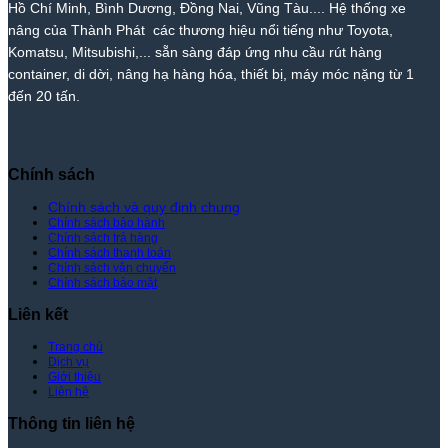
Thị
–
Hồ Chí Minh, Bình Dương, Đồng Nai, Vũng Tàu.... Hệ thống xe
Trường
Giá
nâng của Thành Phát các thương hiệu nổi tiếng như Toyota,
–
Rẻ
Komatsu, Mitsubishi,... sẵn sàng đáp ứng nhu cầu rút hàng
Giá
Nhất
container, di dời, nâng hạ hàng hóa, thiết bị, máy móc nặng từ 1
Tốt
Thị
đến 20 tấn.
Nhất
Trường
|
–
Xe
Giá
Nâng
Tốt
Thành
Nhất
Chính sách
Phát
|
Xe
Chính sách và quy định chung
Chính sách bảo hành
Nâng
Chính sách trả hàng
Thành
Chính sách thanh toán
Phát
Chính sách vận chuyển
Chính sách bảo mật
Liên kết
Trang chủ
Dịch vụ
Giới thiệu
Liên hệ
Thông tin liên hệ