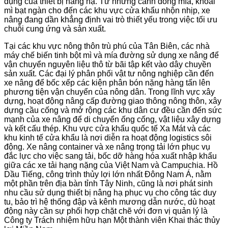
dụng của thiết bị nâng hạ. Từ những cánh đồng mía, khoai
mì bạt ngàn cho đến các khu vực cửa khẩu nhộn nhịp, xe
nâng đang dần khẳng định vai trò thiết yếu trong việc tối ưu
chuỗi cung ứng và sản xuất.
Tại các khu vực nông thôn trù phú của Tân Biên, các nhà
máy chế biến tinh bột mì và mía đường sử dụng xe nâng để
vận chuyển nguyên liệu thô từ bãi tập kết vào dây chuyền
sản xuất. Các đại lý phân phối vật tư nông nghiệp cần đến
xe nâng để bốc xếp các kiện phân bón nặng hàng tấn lên
phương tiện vận chuyển của nông dân. Trong lĩnh vực xây
dựng, hoạt động nâng cấp đường giao thông nông thôn, xây
dựng cầu cống và mở rộng các khu dân cư đều cần đến sức
mạnh của xe nâng để di chuyển ống cống, vật liệu xây dựng
và kết cấu thép. Khu vực cửa khẩu quốc tế Xa Mát và các
khu kinh tế cửa khẩu là nơi diễn ra hoạt động logistics sôi
động. Xe nâng container và xe nâng trọng tải lớn phục vụ
đắc lực cho việc sang tải, bốc dỡ hàng hóa xuất nhập khẩu
giữa các xe tải hạng nặng của Việt Nam và Campuchia. Hồ
Dầu Tiếng, công trình thủy lợi lớn nhất Đông Nam Á, nằm
một phần trên địa bàn tỉnh Tây Ninh, cũng là nơi phát sinh
nhu cầu sử dụng thiết bị nâng hạ phục vụ cho công tác duy
tu, bảo trì hệ thống đập và kênh mương dẫn nước, dù hoạt
động này cần sự phối hợp chặt chẽ với đơn vị quản lý là
Công ty Trách nhiệm hữu hạn Một thành viên Khai thác thủy