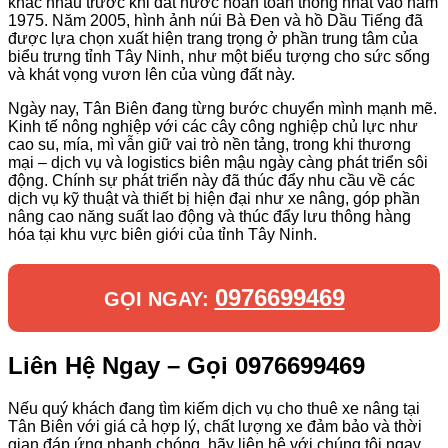
khác nhau trước khi đất nước hoàn toàn thống nhất vào năm
1975. Năm 2005, hình ảnh núi Bà Đen và hồ Dầu Tiếng đã
được lựa chọn xuất hiện trang trọng ở phần trung tâm của
biểu trưng tỉnh Tây Ninh, như một biểu tượng cho sức sống
và khát vọng vươn lên của vùng đất này.
Ngày nay, Tân Biên đang từng bước chuyển mình mạnh mẽ.
Kinh tế nông nghiệp với các cây công nghiệp chủ lực như
cao su, mía, mì vẫn giữ vai trò nền tảng, trong khi thương
mại – dịch vụ và logistics biên mậu ngày càng phát triển sôi
động. Chính sự phát triển này đã thúc đẩy nhu cầu về các
dịch vụ kỹ thuật và thiết bị hiện đại như xe nâng, góp phần
nâng cao năng suất lao động và thúc đẩy lưu thông hàng
hóa tại khu vực biên giới của tỉnh Tây Ninh.
0976699469
GỌI NGAY:
Liên Hệ Ngay – Gọi 0976699469
Nếu quý khách đang tìm kiếm dịch vụ cho thuê xe nâng tại
Tân Biên với giá cả hợp lý, chất lượng xe đảm bảo và thời
gian đáp ứng nhanh chóng, hãy liên hệ với chúng tôi ngay