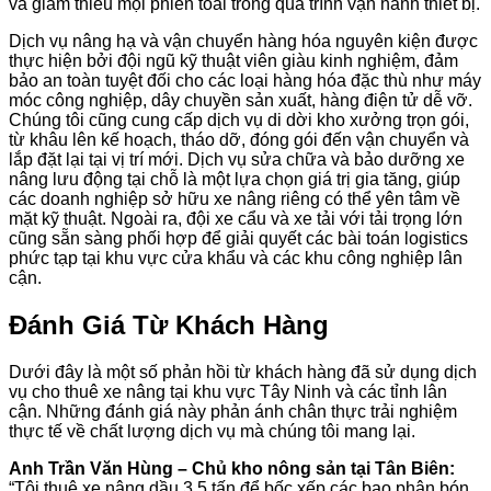
và giảm thiểu mọi phiền toái trong quá trình vận hành thiết bị.
Dịch vụ nâng hạ và vận chuyển hàng hóa nguyên kiện được
thực hiện bởi đội ngũ kỹ thuật viên giàu kinh nghiệm, đảm
bảo an toàn tuyệt đối cho các loại hàng hóa đặc thù như máy
móc công nghiệp, dây chuyền sản xuất, hàng điện tử dễ vỡ.
Chúng tôi cũng cung cấp dịch vụ di dời kho xưởng trọn gói,
từ khâu lên kế hoạch, tháo dỡ, đóng gói đến vận chuyển và
lắp đặt lại tại vị trí mới. Dịch vụ sửa chữa và bảo dưỡng xe
nâng lưu động tại chỗ là một lựa chọn giá trị gia tăng, giúp
các doanh nghiệp sở hữu xe nâng riêng có thể yên tâm về
mặt kỹ thuật. Ngoài ra, đội xe cẩu và xe tải với tải trọng lớn
cũng sẵn sàng phối hợp để giải quyết các bài toán logistics
phức tạp tại khu vực cửa khẩu và các khu công nghiệp lân
cận.
Đánh Giá Từ Khách Hàng
Dưới đây là một số phản hồi từ khách hàng đã sử dụng dịch
vụ cho thuê xe nâng tại khu vực Tây Ninh và các tỉnh lân
cận. Những đánh giá này phản ánh chân thực trải nghiệm
thực tế về chất lượng dịch vụ mà chúng tôi mang lại.
Anh Trần Văn Hùng – Chủ kho nông sản tại Tân Biên:
“Tôi thuê xe nâng dầu 3.5 tấn để bốc xếp các bao phân bón