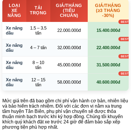
LOẠI
GIÁ/THÁNG
GIÁ/THÁNG
TẢI
XE
(TIÊU
(≥3 THÁNG
TRỌNG
NÂNG
CHUẨN)
-30%)
Xe nâng
1.5 – 3.5
22.000.000đ
15.400.000đ
dầu
tấn
Xe nâng
4 – 7 tấn
32.000.000đ
22.400.000đ
dầu
Xe nâng
8 – 10
45.000.000đ
31.500.000đ
dầu
tấn
Xe nâng
12 – 15
58.000.000đ
40.600.000đ
dầu
tấn
Mức giá trên đã bao gồm chi phí vận hành cơ bản, nhiên liệu
và bảo hiểm trách nhiệm. Đối với các đơn vị nằm xa trung
tâm huyện Tân Biên, phụ phí vận chuyển sẽ được thỏa
thuận minh bạch trước khi ký hợp đồng. Chúng tôi khuyến
khích quý khách đặt xe trước 24 giờ để đảm bảo sắp xếp
phương tiện phù hợp nhất.