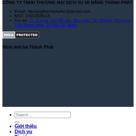
CÔNG TY TNHH THƯƠNG MẠI DỊCH VỤ XE NÂNG THÀNH PHÁT
Email: Xenangthanhphatvn@gmail.com
MST: 3701859518
Trụ sở:
21 đường Tân Phước, Khu phố Tân Phước, Phường
Tân Đông Hiệp, TP Hồ Chí Minh
Hình ảnh tại Thành Phát
Giới thiệu
Dịch vụ