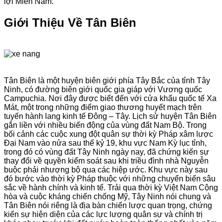
lợi Miền Nam.
Giới Thiệu Về Tân Biên
Tân Biên là một huyện biên giới phía Tây Bắc của tỉnh Tây
Ninh, có đường biên giới quốc gia giáp với Vương quốc
Campuchia. Nơi đây được biết đến với cửa khẩu quốc tế Xa
Mát, một trong những điểm giao thương huyết mạch trên
tuyến hành lang kinh tế Đông – Tây. Lịch sử huyện Tân Biên
gắn liền với nhiều biến động của vùng đất Nam Bộ. Trong
bối cảnh các cuộc xung đột quân sự thời kỳ Pháp xâm lược
Đại Nam vào nửa sau thế kỷ 19, khu vực Nam Kỳ lục tỉnh,
trong đó có vùng đất Tây Ninh ngày nay, đã chứng kiến sự
thay đổi về quyền kiểm soát sau khi triều đình nhà Nguyễn
buộc phải nhượng bộ qua các hiệp ước. Khu vực này sau
đó bước vào thời kỳ Pháp thuộc với những chuyển biến sâu
sắc về hành chính và kinh tế. Trải qua thời kỳ Việt Nam Cộng
hòa và cuộc kháng chiến chống Mỹ, Tây Ninh nói chung và
Tân Biên nói riêng là địa bàn chiến lược quan trọng, chứng
kiến sự hiện diện của các lực lượng quân sự và chính trị