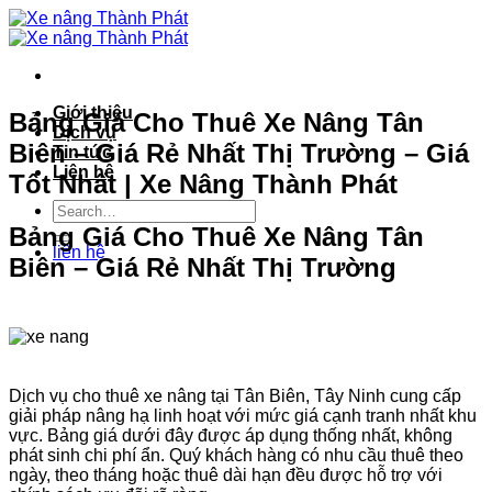
Bỏ
qua
nội
dung
Giới thiệu
Bảng Giá Cho Thuê Xe Nâng Tân
Dịch vụ
Biên – Giá Rẻ Nhất Thị Trường – Giá
Tin tức
Liên hệ
Tốt Nhất | Xe Nâng Thành Phát
Bảng Giá Cho Thuê Xe Nâng Tân
liên hệ
Biên – Giá Rẻ Nhất Thị Trường
Dịch vụ cho thuê xe nâng tại Tân Biên, Tây Ninh cung cấp
giải pháp nâng hạ linh hoạt với mức giá cạnh tranh nhất khu
vực. Bảng giá dưới đây được áp dụng thống nhất, không
phát sinh chi phí ẩn. Quý khách hàng có nhu cầu thuê theo
ngày, theo tháng hoặc thuê dài hạn đều được hỗ trợ với