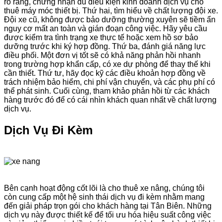
rõ ràng, chứng nhận đủ điều kiện kinh doanh dịch vụ cho
thuê máy móc thiết bị. Thứ hai, tìm hiểu về chất lượng đội xe.
Đội xe cũ, không được bảo dưỡng thường xuyên sẽ tiềm ẩn
nguy cơ mất an toàn và gián đoạn công việc. Hãy yêu cầu
được kiểm tra tình trạng xe thực tế hoặc xem hồ sơ bảo
dưỡng trước khi ký hợp đồng. Thứ ba, đánh giá năng lực
điều phối. Một đơn vị tốt sẽ có khả năng phản hồi nhanh
trong trường hợp khẩn cấp, có xe dự phòng để thay thế khi
cần thiết. Thứ tư, hãy đọc kỹ các điều khoản hợp đồng về
trách nhiệm bảo hiểm, chi phí vận chuyển, và các phụ phí có
thể phát sinh. Cuối cùng, tham khảo phản hồi từ các khách
hàng trước đó để có cái nhìn khách quan nhất về chất lượng
dịch vụ.
Dịch Vụ Đi Kèm
Bên cạnh hoạt động cốt lõi là cho thuê xe nâng, chúng tôi
còn cung cấp một hệ sinh thái dịch vụ đi kèm nhằm mang
đến giải pháp trọn gói cho khách hàng tại Tân Biên. Những
dịch vụ này được thiết kế để tối ưu hóa hiệu suất công việc