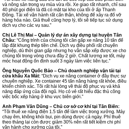
và nông sản trong vụ mùa vừa rồi. Xe giao rất nhanh, chỉ sau
40 phút gọi điện là đã có mặt tại kho của tôi ở ấp Thạnh
Đông. Tài xế vận hành rất cẩn thận, không để xảy ra đổ vỡ
hàng hóa nào. Giá thuê cũng hợp lý, tôi sẽ tiếp tục sử dụng
dịch vụ cho các vụ sau.”
Chị Lê Thị Mai – Quản lý dự án xây dựng tại huyện Tân
Châu:
“Công trình của chúng tôi cần gấp xe nâng 10 tấn để
lắp đặt khung thép tiền chế. Dịch vụ điều phối rất chuyên
nghiệp, dù thời gian gấp nhưng họ vẫn sắp xếp được xe cho
chúng tôi trong vòng chưa đầy 2 giờ. Chất lượng xe tốt, máy
móc hoạt động ổn định suốt 3 ngày làm việc liên tục.”
Ông Nguyễn Quốc Bảo – Chủ doanh nghiệp vận tải tại
cửa khẩu Xa Mát:
“Dịch vụ xe nâng container ở đây thực sự
chuyên nghiệp. Xe container 45 tấn nâng hàng rất khỏe, điều
khiển chính xác. Tôi rất hài lòng về thái độ phục vụ và khả
năng đáp ứng của đội ngũ. Họ có vẻ rất hiểu đặc thù công
việc bốc xếp hàng ở khu vực biên giới.”
Anh Phạm Văn Dũng – Chủ cơ sở cơ khí tại Tân Biên:
“Tôi thuê xe nâng điện 1.5 tấn để làm việc trong xưởng. Máy
chạy êm, không khói bụi, pin dùng được cả ngày. Phí thuê
theo tháng lại còn được giảm 30% nên rất tiết kiệm chi phí
vận hành cho xưởng của tôi.”