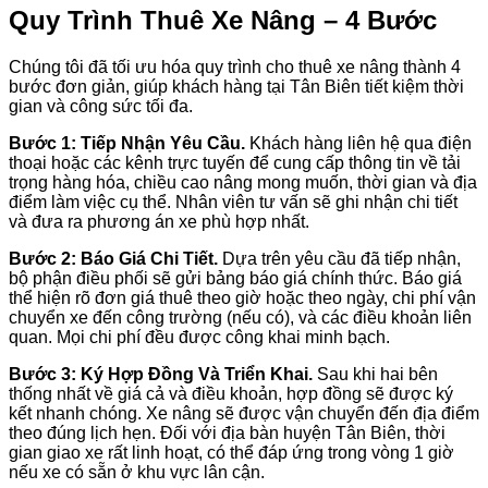
Quy Trình Thuê Xe Nâng – 4 Bước
Chúng tôi đã tối ưu hóa quy trình cho thuê xe nâng thành 4
bước đơn giản, giúp khách hàng tại Tân Biên tiết kiệm thời
gian và công sức tối đa.
Bước 1: Tiếp Nhận Yêu Cầu.
Khách hàng liên hệ qua điện
thoại hoặc các kênh trực tuyến để cung cấp thông tin về tải
trọng hàng hóa, chiều cao nâng mong muốn, thời gian và địa
điểm làm việc cụ thể. Nhân viên tư vấn sẽ ghi nhận chi tiết
và đưa ra phương án xe phù hợp nhất.
Bước 2: Báo Giá Chi Tiết.
Dựa trên yêu cầu đã tiếp nhận,
bộ phận điều phối sẽ gửi bảng báo giá chính thức. Báo giá
thể hiện rõ đơn giá thuê theo giờ hoặc theo ngày, chi phí vận
chuyển xe đến công trường (nếu có), và các điều khoản liên
quan. Mọi chi phí đều được công khai minh bạch.
Bước 3: Ký Hợp Đồng Và Triển Khai.
Sau khi hai bên
thống nhất về giá cả và điều khoản, hợp đồng sẽ được ký
kết nhanh chóng. Xe nâng sẽ được vận chuyển đến địa điểm
theo đúng lịch hẹn. Đối với địa bàn huyện Tân Biên, thời
gian giao xe rất linh hoạt, có thể đáp ứng trong vòng 1 giờ
nếu xe có sẵn ở khu vực lân cận.