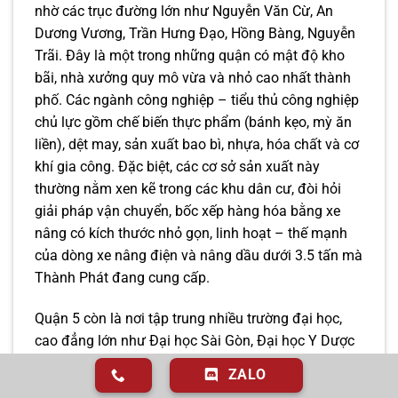
nhờ các trục đường lớn như Nguyễn Văn Cừ, An
Dương Vương, Trần Hưng Đạo, Hồng Bàng, Nguyễn
Trãi. Đây là một trong những quận có mật độ kho
bãi, nhà xưởng quy mô vừa và nhỏ cao nhất thành
phố. Các ngành công nghiệp – tiểu thủ công nghiệp
chủ lực gồm chế biến thực phẩm (bánh kẹo, mỳ ăn
liền), dệt may, sản xuất bao bì, nhựa, hóa chất và cơ
khí gia công. Đặc biệt, các cơ sở sản xuất này
thường nằm xen kẽ trong các khu dân cư, đòi hỏi
giải pháp vận chuyển, bốc xếp hàng hóa bằng xe
nâng có kích thước nhỏ gọn, linh hoạt – thế mạnh
của dòng xe nâng điện và nâng dầu dưới 3.5 tấn mà
Thành Phát đang cung cấp.
Quận 5 còn là nơi tập trung nhiều trường đại học,
cao đẳng lớn như Đại học Sài Gòn, Đại học Y Dược
TP. Hồ Chí Minh (cơ sở khu vực Chợ Lớn), Đại học
ZALO
Sư phạm Kỹ thuật TP. Hồ Chí Minh (cơ sở thực