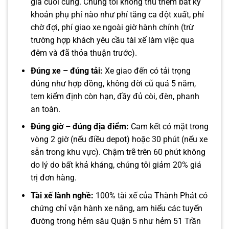
giá cuối cùng. Chúng tôi không thu thêm bất kỳ
khoản phụ phí nào như phí tăng ca đột xuất, phí
chờ đợi, phí giao xe ngoài giờ hành chính (trừ
trường hợp khách yêu cầu tài xế làm việc qua
đêm và đã thỏa thuận trước).
Đúng xe – đúng tải:
Xe giao đến có tải trọng
đúng như hợp đồng, không đời cũ quá 5 năm,
tem kiểm định còn hạn, đầy đủ còi, đèn, phanh
an toàn.
Đúng giờ – đúng địa điểm:
Cam kết có mặt trong
vòng 2 giờ (nếu điều depot) hoặc 30 phút (nếu xe
sẵn trong khu vực). Chậm trễ trên 60 phút không
do lý do bất khả kháng, chúng tôi giảm 20% giá
trị đơn hàng.
Tài xế lành nghề:
100% tài xế của Thành Phát có
chứng chỉ vận hành xe nâng, am hiểu các tuyến
đường trong hẻm sâu Quận 5 như hẻm 51 Trần