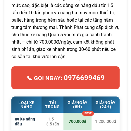
mức cao, đặc biệt là các dòng xe nâng dầu từ 1.5
tấn đến 10 tấn phục vụ nâng hạ máy móc, thiết bị,
pallet hàng trong hẻm sâu hoặc tại các tầng hầm
trung tâm thương mại. Thành Phát cung cấp dịch vụ
cho thuê xe nâng Quận 5 với mức giá cạnh tranh
nhất – chỉ từ 700.000đ/ngày, cam kết không phát
sinh phí ẩn, giao xe nhanh trong 30-60 phút nếu xe
có sẵn tại khu vực lân cận.
0976699469
📞 GỌI NGAY:
LOẠI XE
TẢI
GIÁ/NGÀY
GIÁ/NGÀY
NÂNG
TRỌNG
(8H)
(24H)
🚛 Xe nâng
1.5 –
700.000đ
1.200.000đ
dầu
3.5 tấn