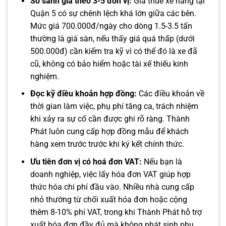
So sánh giá theo 3-5 đơn vị:
Giá thuê xe nâng tại
Quận 5 có sự chênh lệch khá lớn giữa các bên.
Mức giá 700.000đ/ngày cho dòng 1.5-3.5 tấn
thường là giá sàn, nếu thấy giá quá thấp (dưới
500.000đ) cần kiểm tra kỹ vì có thể đó là xe đã
cũ, không có bảo hiểm hoặc tài xế thiếu kinh
nghiệm.
Đọc kỹ điều khoản hợp đồng:
Các điều khoản về
thời gian làm việc, phụ phí tăng ca, trách nhiệm
khi xảy ra sự cố cần được ghi rõ ràng. Thành
Phát luôn cung cấp hợp đồng mẫu để khách
hàng xem trước trước khi ký kết chính thức.
Ưu tiên đơn vị có hoá đơn VAT:
Nếu bạn là
doanh nghiệp, việc lấy hóa đơn VAT giúp hợp
thức hóa chi phí đầu vào. Nhiều nhà cung cấp
nhỏ thường từ chối xuất hóa đơn hoặc cộng
thêm 8-10% phí VAT, trong khi Thành Phát hỗ trợ
xuất hóa đơn đầy đủ mà không phát sinh phụ