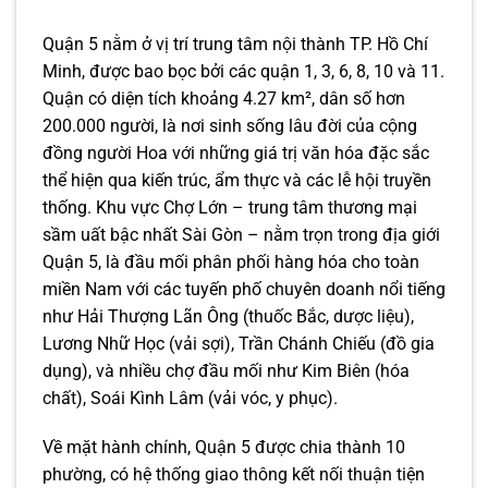
Quận 5 nằm ở vị trí trung tâm nội thành TP. Hồ Chí
Minh, được bao bọc bởi các quận 1, 3, 6, 8, 10 và 11.
Quận có diện tích khoảng 4.27 km², dân số hơn
200.000 người, là nơi sinh sống lâu đời của cộng
đồng người Hoa với những giá trị văn hóa đặc sắc
thể hiện qua kiến trúc, ẩm thực và các lễ hội truyền
thống. Khu vực Chợ Lớn – trung tâm thương mại
sầm uất bậc nhất Sài Gòn – nằm trọn trong địa giới
Quận 5, là đầu mối phân phối hàng hóa cho toàn
miền Nam với các tuyến phố chuyên doanh nổi tiếng
như Hải Thượng Lãn Ông (thuốc Bắc, dược liệu),
Lương Nhữ Học (vải sợi), Trần Chánh Chiếu (đồ gia
dụng), và nhiều chợ đầu mối như Kim Biên (hóa
chất), Soái Kình Lâm (vải vóc, y phục).
Về mặt hành chính, Quận 5 được chia thành 10
phường, có hệ thống giao thông kết nối thuận tiện