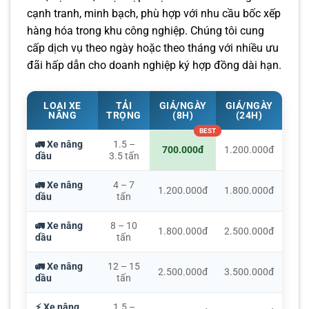
cạnh tranh, minh bạch, phù hợp với nhu cầu bốc xếp
hàng hóa trong khu công nghiệp. Chúng tôi cung
cấp dịch vụ theo ngày hoặc theo tháng với nhiều ưu
đãi hấp dẫn cho doanh nghiệp ký hợp đồng dài hạn.
LOẠI XE
TẢI
GIÁ/NGÀY
GIÁ/NGÀY
NÂNG
TRỌNG
(8H)
(24H)
🚛 Xe nâng
1.5 –
700.000đ
1.200.000đ
dầu
3.5 tấn
🚛 Xe nâng
4 – 7
1.200.000đ
1.800.000đ
dầu
tấn
🚛 Xe nâng
8 – 10
1.800.000đ
2.500.000đ
dầu
tấn
🚛 Xe nâng
12 – 15
2.500.000đ
3.500.000đ
dầu
tấn
⚡ Xe nâng
1.5 –