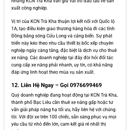
nhưng KCN Trà Kha vẫn giữ vai trò đầu tàu về sản
xuất công nghiệp.
Vị trí của KCN Trà Kha thuận lợi kết nối với Quốc lộ
1A, tạo điều kiện giao thương hàng hóa đi các tỉnh
Đồng bằng sông Cửu Long và cảng biển. Sự phát
triển này kéo theo nhu cầu thiết bị bốc xếp chuyên
nghiệp ngày càng tăng, đặc biệt là dịch vụ cho thuê
xe nâng. Các doanh nghiệp tại đây đòi hỏi đối tác
cung cấp xe nâng phải nhanh, uy tín, có khả năng
đáp ứng linh hoạt theo mùa vụ sản xuất.
12. Liên Hệ Ngay – Gọi 0976699469
Quý doanh nghiệp đang hoạt động tại KCN Trà Kha,
thành phố Bạc Liêu cần thuê xe nâng gấp hoặc tư
vấn giải pháp nâng hạ tối ưu, hãy liên hệ với chúng
tôi. Với đội xe trên 100 chiếc, sẵn sàng phục vụ mọi
yêu cầu từ nhỏ đến lớn, cam kết giá rẻ nhất thị