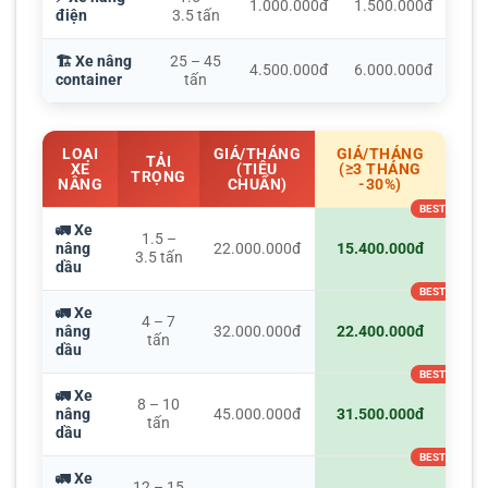
1.000.000đ
1.500.000đ
điện
3.5 tấn
🏗️ Xe nâng
25 – 45
4.500.000đ
6.000.000đ
container
tấn
LOẠI
GIÁ/THÁNG
GIÁ/THÁNG
TẢI
XE
(TIÊU
(≥3 THÁNG
TRỌNG
NÂNG
CHUẨN)
-30%)
🚛 Xe
1.5 –
nâng
22.000.000đ
15.400.000đ
3.5 tấn
dầu
🚛 Xe
4 – 7
nâng
32.000.000đ
22.400.000đ
tấn
dầu
🚛 Xe
8 – 10
nâng
45.000.000đ
31.500.000đ
tấn
dầu
🚛 Xe
12 – 15