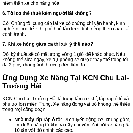
hiểm thân xe cho hàng hóa.
6. Tôi có thể thuê kèm người lái không?
Có. Chúng tôi cung cấp lái xe có chứng chỉ vận hành, kinh
nghiệm thực tế. Chi phí thuê lái được tính riêng theo ca/h, rất
cạnh tranh.
7. Khi xe hỏng giữa ca thì xử lý thế nào?
Đội kỹ thuật sẽ có mặt trong vòng 1 giờ để khắc phục. Nếu
không thể sửa ngay, xe dự phòng sẽ được thay thế trong tối
đa 2 giờ, không ảnh hưởng đến tiến độ.
Ứng Dụng Xe Nâng Tại KCN Chu Lai-
Trường Hải
KCN Chu Lai-Trường Hải là trung tâm cơ khí, lắp ráp ô tô và
phụ trợ lớn miền Trung. Xe nâng đóng vai trò không thể thiếu
trong mọi công đoạn:
Nhà máy lắp ráp ô tô:
Di chuyển động cơ, khung gầm,
linh kiện nặng từ kho ra dây chuyền, đòi hỏi xe nâng 5-
10 tấn với độ chính xác cao.