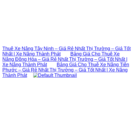
Thuê Xe Nâng Tây Ninh – Giá Rẻ Nhất Thị Trường – Giá Tốt
Nhất | Xe Nâng Thành Phát
Bảng Giá Cho Thuê Xe
Nâng Đông Hòa – Giá Rẻ Nhất Thị Trường – Giá Tốt Nhất |
Xe Nâng Thành Phát
Bảng Giá Cho Thuê Xe Nâng Tiên
Phước – Giá Rẻ Nhất Thị Trường – Giá Tốt Nhất | Xe Nâng
Thành Phát