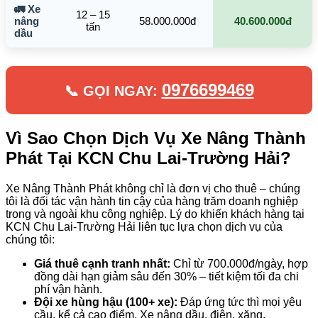
🚛 Xe
12 – 15
nâng
58.000.000đ
40.600.000đ
tấn
dầu
0976699469
📞 GỌI NGAY:
Vì Sao Chọn Dịch Vụ Xe Nâng Thành
Phát Tại KCN Chu Lai-Trường Hải?
Xe Nâng Thành Phát không chỉ là đơn vị cho thuê – chúng
tôi là đối tác vận hành tin cậy của hàng trăm doanh nghiệp
trong và ngoài khu công nghiệp. Lý do khiến khách hàng tại
KCN Chu Lai-Trường Hải liên tục lựa chọn dịch vụ của
chúng tôi:
Giá thuê cạnh tranh nhất:
Chỉ từ 700.000đ/ngày, hợp
đồng dài hạn giảm sâu đến 30% – tiết kiệm tối đa chi
phí vận hành.
Đội xe hùng hậu (100+ xe):
Đáp ứng tức thì mọi yêu
cầu, kể cả cao điểm. Xe nâng dầu, điện, xăng,