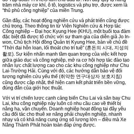
trăm nhà máy cơ khí, ô tô, logistics và phụ trợ, được xem là
“thủ phủ công nghiệp” của miền Trung.
Gần đây, các hoạt động nghiên cứu và phát triển cũng được
chú trọng. Theo thông tin từ Viện Nghiên cứu & Hợp tác
Công nghiệp – Đại học Kyung Hee (KHU), một buổi tọa đàm
đặc biệt đã được tổ chức với sự tham gia của diễn giả Jo In-
won, Chủ tịch Hội đồng Quản trị Kyung Hee, bàn về chủ đề
“Thời đại hỗn loạn, lối thoát cho trí tuệ” (혼돈의 시대, 지성의
활로). Sự kiện nhấn mạnh tầm quan trọng của việc kết hợp
giữa giáo dục và công nghiệp, mở ra cơ hội hợp tác đào tạo
nhân lực chất lượng cao cho các khu công nghiệp như Chu
Lai-Trường Hải. Cùng với đó, các hướng dẫn bảo vệ đối
tượng nghiên cứu yếu thế (취약한 연구대상자 보호지침)
cũng được cập nhật, thể hiện cam kết phát triển bền vững,
đúng đắn của giới học thuật.
Với vị trí chiến lược cạnh cảng biển Chu Lai và sân bay Chu
Lai, khu công nghiệp này luôn có nhu cầu cao về thiết bị
nâng hạ, vận chuyển. Doanh nghiệp hoạt động tại đây yêu
cầu đối tác cho thuê xe nâng phải chuyên nghiệp, nhanh
nhạy và có khả năng cung ứng số lượng lớn – điều mà Xe
Nâng Thành Phát hoàn toàn đáp ứng được.