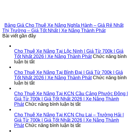
Bảng Giá Cho Thuê Xe Nâng Nghĩa Hành – Giá Rẻ Nhất
Thị Trường – Giá Tốt Nhất | Xe Nâng Thành Phát
Bài viết gần đây
Cho Thuê Xe Nâng Tại Lộc Ninh | Giá Từ 700k | Giá
Tốt Nhất 2026 | Xe Nâng Thành Phát
Chức năng bình
ở
luận bị tắt
Cho
Thuê
Cho Thuê Xe Nâng Tại Bình Đại | Giá Từ 700k | Giá
Xe
Tốt Nhất 2026 | Xe Nâng Thành Phát
Chức năng bình
Nâng
ở
luận bị tắt
Tại
Cho
Lộc
Thuê
Cho Thuê Xe Nâng Tại KCN Cầu Cảng Phước Đông |
Ninh
Xe
Giá Từ 700k | Giá Tốt Nhất 2026 | Xe Nâng Thành
|
Nâng
ở
Phát
Chức năng bình luận bị tắt
Giá
Tại
Cho
Từ
Bình
Thuê
Cho Thuê Xe Nâng Tại KCN Chu Lai – Trường Hải |
700k
Đại
Xe
Giá Từ 700k | Giá Tốt Nhất 2026 | Xe Nâng Thành
|
|
Nâng
ở
Phát
Chức năng bình luận bị tắt
Giá
Giá
Tại
Cho