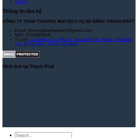
Liên hệ
Thông tin liên hệ
CÔNG TY TNHH THƯƠNG MẠI DỊCH VỤ XE NÂNG THÀNH PHÁT
Email: Xenangthanhphatvn@gmail.com
MST: 3701859518
Trụ sở:
21 đường Tân Phước, Khu phố Tân Phước, Phường
Tân Đông Hiệp, TP Hồ Chí Minh
Hình ảnh tại Thành Phát