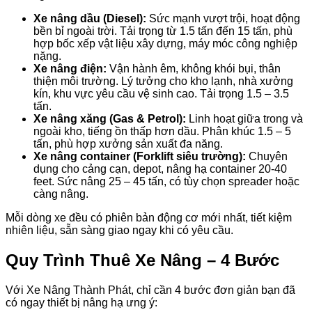
Xe nâng dầu (Diesel):
Sức mạnh vượt trội, hoạt động
bền bỉ ngoài trời. Tải trọng từ 1.5 tấn đến 15 tấn, phù
hợp bốc xếp vật liệu xây dựng, máy móc công nghiệp
nặng.
Xe nâng điện:
Vận hành êm, không khói bụi, thân
thiện môi trường. Lý tưởng cho kho lạnh, nhà xưởng
kín, khu vực yêu cầu vệ sinh cao. Tải trọng 1.5 – 3.5
tấn.
Xe nâng xăng (Gas & Petrol):
Linh hoạt giữa trong và
ngoài kho, tiếng ồn thấp hơn dầu. Phân khúc 1.5 – 5
tấn, phù hợp xưởng sản xuất đa năng.
Xe nâng container (Forklift siêu trường):
Chuyên
dụng cho cảng cạn, depot, nâng hạ container 20-40
feet. Sức nâng 25 – 45 tấn, có tùy chọn spreader hoặc
càng nâng.
Mỗi dòng xe đều có phiên bản động cơ mới nhất, tiết kiệm
nhiên liệu, sẵn sàng giao ngay khi có yêu cầu.
Quy Trình Thuê Xe Nâng – 4 Bước
Với Xe Nâng Thành Phát, chỉ cần 4 bước đơn giản bạn đã
có ngay thiết bị nâng hạ ưng ý: