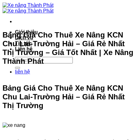
Bỏ
qua
nội
dung
Giới thiệu
Bảng Giá Cho Thuê Xe Nâng KCN
Dịch vụ
Chu Lai-Trường Hải – Giá Rẻ Nhất
Tin tức
Liên hệ
Thị Trường – Giá Tốt Nhất | Xe Nâng
Thành Phát
liên hệ
Bảng Giá Cho Thuê Xe Nâng KCN
Chu Lai-Trường Hải – Giá Rẻ Nhất
Thị Trường