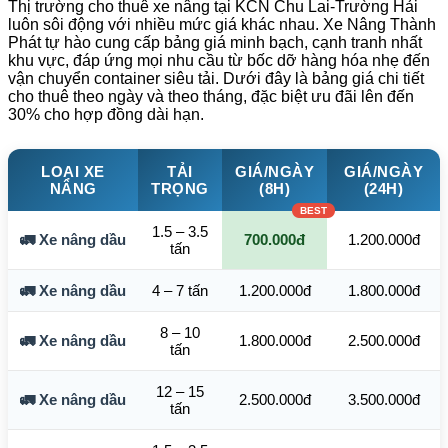
Thị trường cho thuê xe nâng tại KCN Chu Lai-Trường Hải
luôn sôi động với nhiều mức giá khác nhau. Xe Nâng Thành
Phát tự hào cung cấp bảng giá minh bạch, cạnh tranh nhất
khu vực, đáp ứng mọi nhu cầu từ bốc dỡ hàng hóa nhẹ đến
vận chuyển container siêu tải. Dưới đây là bảng giá chi tiết
cho thuê theo ngày và theo tháng, đặc biệt ưu đãi lên đến
30% cho hợp đồng dài hạn.
LOẠI XE
TẢI
GIÁ/NGÀY
GIÁ/NGÀY
NÂNG
TRỌNG
(8H)
(24H)
1.5 – 3.5
🚛 Xe nâng dầu
700.000đ
1.200.000đ
tấn
🚛 Xe nâng dầu
4 – 7 tấn
1.200.000đ
1.800.000đ
8 – 10
🚛 Xe nâng dầu
1.800.000đ
2.500.000đ
tấn
12 – 15
🚛 Xe nâng dầu
2.500.000đ
3.500.000đ
tấn