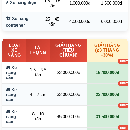
1.5 – 3.5
⚡ Xe nâng điện
1.000.000đ
1.500.000đ
tấn
🏗️ Xe nâng
25 – 45
4.500.000đ
6.000.000đ
tấn
container
LOẠI
GIÁ/THÁNG
GIÁ/THÁNG
TẢI
XE
(TIÊU
(≥3 THÁNG
TRỌNG
NÂNG
CHUẨN)
-30%)
🚛 Xe
1.5 – 3.5
nâng
22.000.000đ
15.400.000đ
tấn
dầu
🚛 Xe
nâng
4 – 7 tấn
32.000.000đ
22.400.000đ
dầu
🚛 Xe
8 – 10
nâng
45.000.000đ
31.500.000đ
tấn
dầu