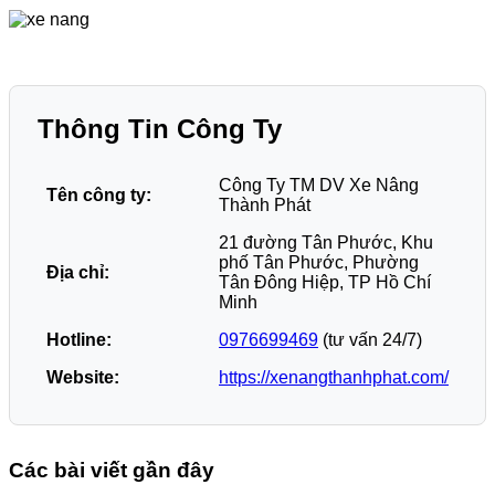
Thông Tin Công Ty
Công Ty TM DV Xe Nâng
Tên công ty:
Thành Phát
21 đường Tân Phước, Khu
phố Tân Phước, Phường
Địa chỉ:
Tân Đông Hiệp, TP Hồ Chí
Minh
Hotline:
0976699469
(tư vấn 24/7)
Website:
https://xenangthanhphat.com/
Các bài viết gần đây