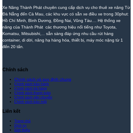
Nâng
Giá
Nâng
Phát
Nâng
Xe Nâng Thành Phát chuyên cung cấp dịch vụ cho thuê xe nâng Từ
Thành
Rẻ
Cẩm
Thành
Đà Nẵng đến Cà Mau, các khu vực có sẵn xe điều xe trong 30phut:
Phát
Nhất
Lệ
Phát
Thị
–
Hồ Chí Minh, Bình Dương, Đồng Nai, Vũng Tàu.... Hệ thống xe
Trường
Giá
nâng của Thành Phát các thương hiệu nổi tiếng như Toyota,
–
Rẻ
Komatsu, Mitsubishi,... sẵn sàng đáp ứng nhu cầu rút hàng
Giá
Nhất
container, di dời, nâng hạ hàng hóa, thiết bị, máy móc nặng từ 1
Tốt
Thị
đến 20 tấn.
Nhất
Trường
|
–
Xe
Giá
Nâng
Tốt
Thành
Nhất
Chính sách
Phát
|
Xe
Chính sách và quy định chung
Chính sách bảo hành
Nâng
Chính sách trả hàng
Thành
Chính sách thanh toán
Phát
Chính sách vận chuyển
Chính sách bảo mật
Liên kết
Trang chủ
Dịch vụ
Giới thiệu