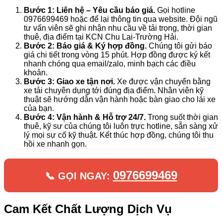
Bước 1: Liên hệ – Yêu cầu báo giá.
Gọi hotline
0976699469 hoặc để lại thông tin qua website. Đội ngũ
tư vấn viên sẽ ghi nhận nhu cầu về tải trọng, thời gian
thuê, địa điểm tại KCN Chu Lai-Trường Hải.
Bước 2: Báo giá & Ký hợp đồng.
Chúng tôi gửi báo
giá chi tiết trong vòng 15 phút. Hợp đồng được ký kết
nhanh chóng qua email/zalo, minh bạch các điều
khoản.
Bước 3: Giao xe tận nơi.
Xe được vận chuyển bằng
xe tải chuyên dụng tới đúng địa điểm. Nhân viên kỹ
thuật sẽ hướng dẫn vận hành hoặc bàn giao cho lái xe
của bạn.
Bước 4: Vận hành & Hỗ trợ 24/7.
Trong suốt thời gian
thuê, kỹ sư của chúng tôi luôn trực hotline, sẵn sàng xử
lý mọi sự cố kỹ thuật. Kết thúc hợp đồng, chúng tôi thu
hồi xe nhanh gọn.
0976699469
📞 GỌI NGAY:
Cam Kết Chất Lượng Dịch Vụ