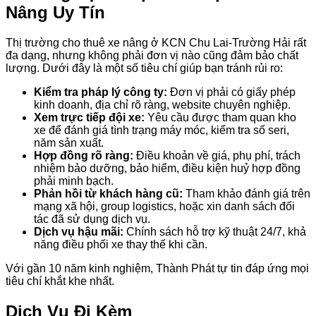
Nâng Uy Tín
Thị trường cho thuê xe nâng ở KCN Chu Lai-Trường Hải rất
đa dạng, nhưng không phải đơn vị nào cũng đảm bảo chất
lượng. Dưới đây là một số tiêu chí giúp bạn tránh rủi ro:
Kiểm tra pháp lý công ty:
Đơn vị phải có giấy phép
kinh doanh, địa chỉ rõ ràng, website chuyên nghiệp.
Xem trực tiếp đội xe:
Yêu cầu được tham quan kho
xe để đánh giá tình trạng máy móc, kiểm tra số seri,
năm sản xuất.
Hợp đồng rõ ràng:
Điều khoản về giá, phụ phí, trách
nhiệm bảo dưỡng, bảo hiểm, điều kiện huỷ hợp đồng
phải minh bạch.
Phản hồi từ khách hàng cũ:
Tham khảo đánh giá trên
mạng xã hội, group logistics, hoặc xin danh sách đối
tác đã sử dụng dịch vụ.
Dịch vụ hậu mãi:
Chính sách hỗ trợ kỹ thuật 24/7, khả
năng điều phối xe thay thế khi cần.
Với gần 10 năm kinh nghiệm, Thành Phát tự tin đáp ứng mọi
tiêu chí khắt khe nhất.
Dịch Vụ Đi Kèm