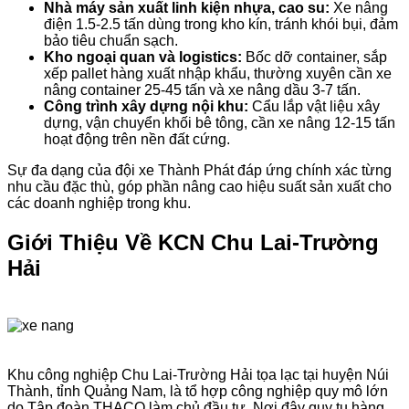
Nhà máy sản xuất linh kiện nhựa, cao su:
Xe nâng
điện 1.5-2.5 tấn dùng trong kho kín, tránh khói bụi, đảm
bảo tiêu chuẩn sạch.
Kho ngoại quan và logistics:
Bốc dỡ container, sắp
xếp pallet hàng xuất nhập khẩu, thường xuyên cần xe
nâng container 25-45 tấn và xe nâng dầu 3-7 tấn.
Công trình xây dựng nội khu:
Cẩu lắp vật liệu xây
dựng, vận chuyển khối bê tông, cần xe nâng 12-15 tấn
hoạt động trên nền đất cứng.
Sự đa dạng của đội xe Thành Phát đáp ứng chính xác từng
nhu cầu đặc thù, góp phần nâng cao hiệu suất sản xuất cho
các doanh nghiệp trong khu.
Giới Thiệu Về KCN Chu Lai-Trường
Hải
Khu công nghiệp Chu Lai-Trường Hải tọa lạc tại huyện Núi
Thành, tỉnh Quảng Nam, là tổ hợp công nghiệp quy mô lớn
do Tập đoàn THACO làm chủ đầu tư. Nơi đây quy tụ hàng