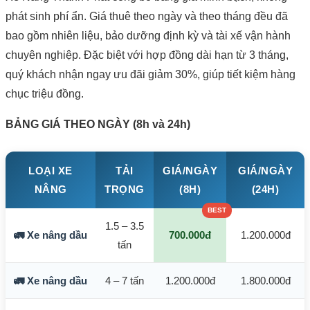
phát sinh phí ẩn. Giá thuê theo ngày và theo tháng đều đã
bao gồm nhiên liệu, bảo dưỡng định kỳ và tài xế vận hành
chuyên nghiệp. Đặc biệt với hợp đồng dài hạn từ 3 tháng,
quý khách nhận ngay ưu đãi giảm 30%, giúp tiết kiệm hàng
chục triệu đồng.
BẢNG GIÁ THEO NGÀY (8h và 24h)
LOẠI XE
TẢI
GIÁ/NGÀY
GIÁ/NGÀY
NÂNG
TRỌNG
(8H)
(24H)
1.5 – 3.5
🚛 Xe nâng dầu
700.000đ
1.200.000đ
tấn
🚛 Xe nâng dầu
4 – 7 tấn
1.200.000đ
1.800.000đ