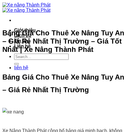
Bỏ
qua
nội
dung
Giới thiệu
Bảng Giá Cho Thuê Xe Nâng Tuy An
Dịch vụ
– Giá Rẻ Nhất Thị Trường – Giá Tốt
Tin tức
Liên hệ
Nhất | Xe Nâng Thành Phát
liên hệ
Bảng Giá Cho Thuê Xe Nâng Tuy An
– Giá Rẻ Nhất Thị Trường
Xe Nâng Thành Phát công bố bảng giá minh bạch, không