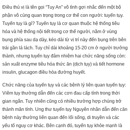
Điều thú vị là tên gọi “Tuy An” vô tình gợi nhắc đến một bộ
phận vô cùng quan trọng trong cơ thể con người: tuyến tụy.
Tuyến tụy là gì? Tuyến tụy là cơ quan thuộc hệ thống tiêu
hóa và hệ thống nội tiết trong cơ thể người, nằm ở vùng
bụng phía sau dạ dày, kéo dài từ vị trí này đến bụng trên bên
trái gần lá lách. Tuy chỉ dài khoảng 15-20 cm ở người trưởng
thành, nhưng tuyến tụy đảm nhiệm hai chức năng sống còn:
sản xuất enzyme tiêu hóa thức ăn (dịch tụy) và tiết hormone
insulin, glucagon điều hòa đường huyết.
Chức năng của tuyến tụy và các bệnh lý liên quan tuyến tụy:
Viêm tụy thường dẫn đến các cơn đau cấp tính trong thời
gian ngắn. Tuy nhiên cũng có nhiều trường hợp chúng trở
thành mãn tính. Ung thư tuyến tụy Nguyên nhân dẫn đến căn
bệnh này thường liên quan đến lối sống, di truyền và các
yếu tố nguy cơ khác. Bên cạnh đó, tuyến tụy khỏe mạnh là