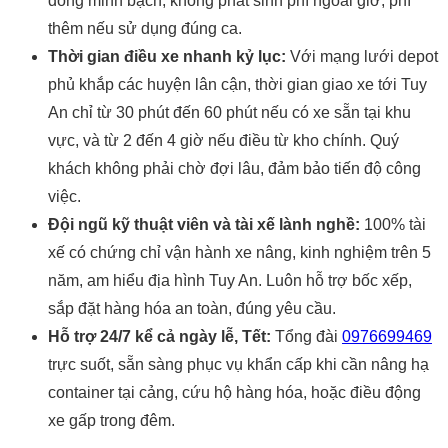
đồng minh bạch, không phát sinh phí ngoài giờ, phí
thêm nếu sử dụng đúng ca.
Thời gian điều xe nhanh kỷ lục:
Với mạng lưới depot
phủ khắp các huyện lân cận, thời gian giao xe tới Tuy
An chỉ từ 30 phút đến 60 phút nếu có xe sẵn tại khu
vực, và từ 2 đến 4 giờ nếu điều từ kho chính. Quý
khách không phải chờ đợi lâu, đảm bảo tiến độ công
việc.
Đội ngũ kỹ thuật viên và tài xế lành nghề:
100% tài
xế có chứng chỉ vận hành xe nâng, kinh nghiệm trên 5
năm, am hiểu địa hình Tuy An. Luôn hỗ trợ bốc xếp,
sắp đặt hàng hóa an toàn, đúng yêu cầu.
Hỗ trợ 24/7 kể cả ngày lễ, Tết:
Tổng đài
0976699469
trực suốt, sẵn sàng phục vụ khẩn cấp khi cần nâng hạ
container tại cảng, cứu hộ hàng hóa, hoặc điều động
xe gấp trong đêm.