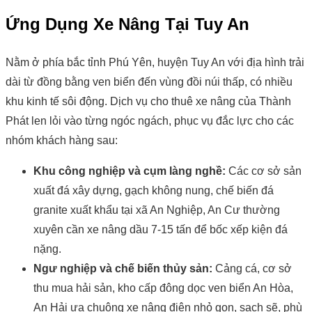
Ứng Dụng Xe Nâng Tại Tuy An
Nằm ở phía bắc tỉnh Phú Yên, huyện Tuy An với địa hình trải
dài từ đồng bằng ven biển đến vùng đồi núi thấp, có nhiều
khu kinh tế sôi động. Dịch vụ cho thuê xe nâng của Thành
Phát len lỏi vào từng ngóc ngách, phục vụ đắc lực cho các
nhóm khách hàng sau:
Khu công nghiệp và cụm làng nghề:
Các cơ sở sản
xuất đá xây dựng, gạch không nung, chế biến đá
granite xuất khẩu tại xã An Nghiệp, An Cư thường
xuyên cần xe nâng dầu 7-15 tấn để bốc xếp kiện đá
nặng.
Ngư nghiệp và chế biến thủy sản:
Cảng cá, cơ sở
thu mua hải sản, kho cấp đông dọc ven biển An Hòa,
An Hải ưa chuộng xe nâng điện nhỏ gọn, sạch sẽ, phù