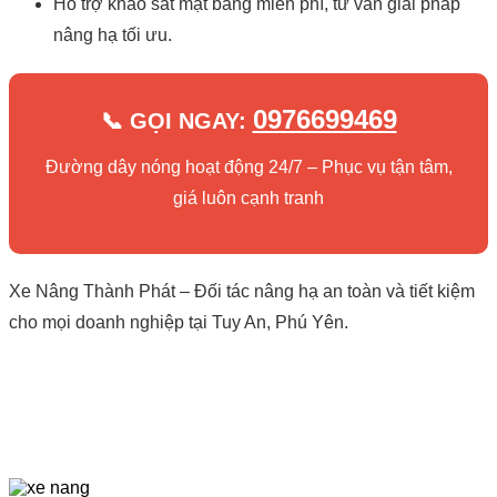
Hỗ trợ khảo sát mặt bằng miễn phí, tư vấn giải pháp
nâng hạ tối ưu.
0976699469
📞 GỌI NGAY:
Đường dây nóng hoạt động 24/7 – Phục vụ tận tâm,
giá luôn cạnh tranh
Xe Nâng Thành Phát – Đối tác nâng hạ an toàn và tiết kiệm
cho mọi doanh nghiệp tại Tuy An, Phú Yên.