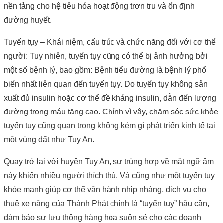
nền tảng cho hệ tiêu hóa hoạt động trơn tru và ổn định
đường huyết.
Tuyến tụy – Khái niệm, cấu trúc và chức năng đối với cơ thể
người: Tuy nhiên, tuyến tụy cũng có thể bị ảnh hưởng bởi
một số bệnh lý, bao gồm: Bệnh tiểu đường là bệnh lý phổ
biến nhất liên quan đến tuyến tụy. Do tuyến tụy không sản
xuất đủ insulin hoặc cơ thể đề kháng insulin, dẫn đến lượng
đường trong máu tăng cao. Chính vì vậy, chăm sóc sức khỏe
tuyến tụy cũng quan trọng không kém gì phát triển kinh tế tại
một vùng đất như Tuy An.
Quay trở lại với huyện Tuy An, sự trùng hợp về mặt ngữ âm
này khiến nhiều người thích thú. Và cũng như một tuyến tụy
khỏe mạnh giúp cơ thể vận hành nhịp nhàng, dịch vụ cho
thuê xe nâng của Thành Phát chính là “tuyến tụy” hậu cần,
đảm bảo sự lưu thông hàng hóa suôn sẻ cho các doanh