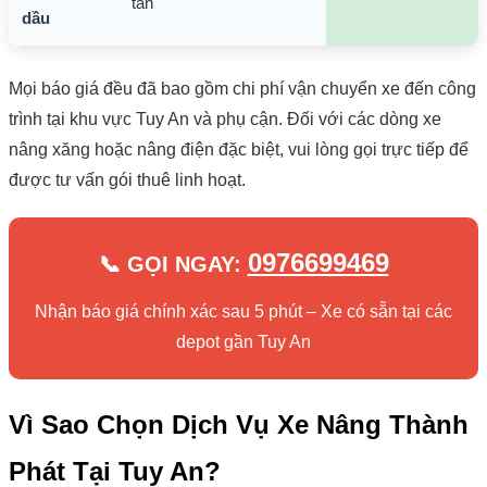
tấn
dầu
Mọi báo giá đều đã bao gồm chi phí vận chuyển xe đến công
trình tại khu vực Tuy An và phụ cận. Đối với các dòng xe
nâng xăng hoặc nâng điện đặc biệt, vui lòng gọi trực tiếp để
được tư vấn gói thuê linh hoạt.
0976699469
📞 GỌI NGAY:
Nhận báo giá chính xác sau 5 phút – Xe có sẵn tại các
depot gần Tuy An
Vì Sao Chọn Dịch Vụ Xe Nâng Thành
Phát Tại Tuy An?