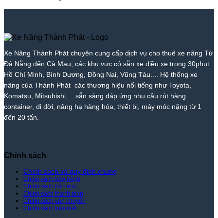
Giá
Xe
Bảng
Xe
Nhất
Giá
Thành
Tốt
Nâng
Giá
Nâng
|
Tốt
Phát
Nhất
Hòa
Cho
Thành
Xe
Nhất
|
Vang
Thuê
Phát
Nâng
|
Xe
–
Xe
Thành
Xe
Nâng
Giá
Nâng
Phát
Nâng
Xe Nâng Thành Phát chuyên cung cấp dịch vụ cho thuê xe nâng Từ
Thành
Rẻ
Cẩm
Thành
Đà Nẵng đến Cà Mau, các khu vực có sẵn xe điều xe trong 30phut:
Phát
Nhất
Lệ
Phát
Thị
–
Hồ Chí Minh, Bình Dương, Đồng Nai, Vũng Tàu.... Hệ thống xe
Trường
Giá
nâng của Thành Phát các thương hiệu nổi tiếng như Toyota,
–
Rẻ
Komatsu, Mitsubishi,... sẵn sàng đáp ứng nhu cầu rút hàng
Giá
Nhất
container, di dời, nâng hạ hàng hóa, thiết bị, máy móc nặng từ 1
Tốt
Thị
đến 20 tấn.
Nhất
Trường
|
–
Xe
Giá
Nâng
Tốt
Thành
Nhất
Chính sách
Phát
|
Xe
Chính sách và quy định chung
Chính sách bảo hành
Nâng
Chính sách trả hàng
Thành
Chính sách thanh toán
Phát
Chính sách vận chuyển
Chính sách bảo mật