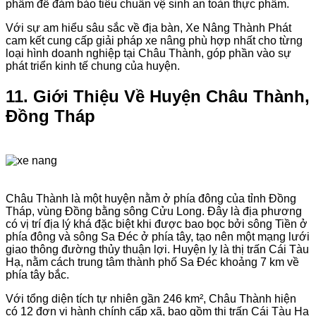
phẩm để đảm bảo tiêu chuẩn vệ sinh an toàn thực phẩm.
Với sự am hiểu sâu sắc về địa bàn, Xe Nâng Thành Phát
cam kết cung cấp giải pháp xe nâng phù hợp nhất cho từng
loại hình doanh nghiệp tại Châu Thành, góp phần vào sự
phát triển kinh tế chung của huyện.
11. Giới Thiệu Về Huyện Châu Thành,
Đồng Tháp
Châu Thành là một huyện nằm ở phía đông của tỉnh Đồng
Tháp, vùng Đồng bằng sông Cửu Long. Đây là địa phương
có vị trí địa lý khá đặc biệt khi được bao bọc bởi sông Tiền ở
phía đông và sông Sa Đéc ở phía tây, tạo nên một mạng lưới
giao thông đường thủy thuận lợi. Huyện lỵ là thị trấn Cái Tàu
Hạ, nằm cách trung tâm thành phố Sa Đéc khoảng 7 km về
phía tây bắc.
Với tổng diện tích tự nhiên gần 246 km², Châu Thành hiện
có 12 đơn vị hành chính cấp xã, bao gồm thị trấn Cái Tàu Hạ