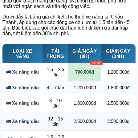
giúp quý khách hàng dễ dàng lựa chọn gói thuê phù hợp
nhất với ngân sách và tiến độ công việc.
Dưới đây là bảng giá chi tiết cho thuê xe nâng tại Châu
Thành, áp dụng cho các dòng xe chủ lực từ 1.5 tấn đến 45
tấn. Đặc biệt, các gói thuê dài hạn luôn đi kèm ưu đãi hấp
dẫn, tiết kiệm đến 30% chi phí.
LOẠI XE
TẢI
GIÁ/NGÀY
GIÁ/NGÀY
NÂNG
TRỌNG
(8H)
(24H)
1.5 – 3.5
🚛 Xe nâng dầu
700.000đ
1.200.000đ
tấn
🚛 Xe nâng dầu
4 – 7 tấn
1.200.000đ
1.800.000đ
8 – 10
🚛 Xe nâng dầu
1.800.000đ
2.500.000đ
tấn
12 – 15
🚛 Xe nâng dầu
2.500.000đ
3.500.000đ
tấn
1.5 – 3.5