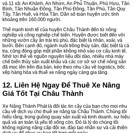
và 11 xã: An Khánh, An Nhơn, An Phú Thuận, Phú Hựu, Tân
Bình, Tân Nhuận Đông, Tân Phú Đông, Tân Phú, Tân Quy
Tây, Tân Huề, và Hòa Tân. Dân số toàn huyện ước tính
khoảng trên 160.000 người.
Thế mạnh kinh tế của huyện Châu Thành đến từ nông
nghiệp và công nghiệp chế biến. Huyện được biết đến với
những vườn cây ăn trái trù phú, đặc biệt là nhãn, xoài, và
bưởi. Bên cạnh đó, ngành nuôi trồng thủy sản, đặc biệt là cá
tra, cũng đóng góp một phần không nhỏ vào cơ cấu kinh tế.
Nhờ lợi thế về nguồn nguyên liệu dồi dào, nhiều nhà máy
chế biến thủy sản xuất khẩu và các cơ sở sơ chế nông sản
đã mọc lên trên địa bàn, kéo theo nhu cầu về logistics, bốc
xếp hàng hóa và thuê xe nâng ngày càng gia tăng.
12. Liên Hệ Ngay Để Thuê Xe Nâng
Giá Tốt Tại Châu Thành
Xe Nâng Thành Phát là đối tác tin cậy của bạn cho mọi nhu
cầu về dịch vụ cho thuê xe nâng tại Châu Thành. Chúng tôi
hiểu rằng, trong guồng quay sản xuất và kinh doanh, sự hiệu
quả và an toàn là yếu tố sống còn. Đó là lý do chúng tôi
không ngừng nâng cấp đội xe, đào tạo nhân sự và cải thiện
dịch vụ để phục vụ bạn tốt hơn mỗi ngày.