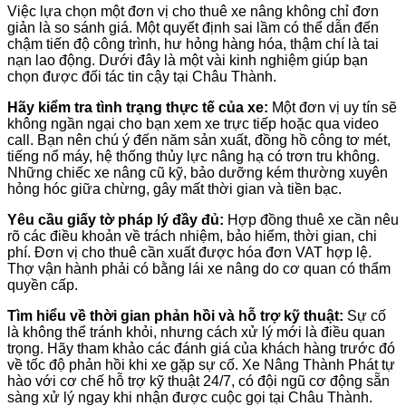
Việc lựa chọn một đơn vị cho thuê xe nâng không chỉ đơn
giản là so sánh giá. Một quyết định sai lầm có thể dẫn đến
chậm tiến độ công trình, hư hỏng hàng hóa, thậm chí là tai
nạn lao động. Dưới đây là một vài kinh nghiệm giúp bạn
chọn được đối tác tin cậy tại Châu Thành.
Hãy kiểm tra tình trạng thực tế của xe:
Một đơn vị uy tín sẽ
không ngần ngại cho bạn xem xe trực tiếp hoặc qua video
call. Bạn nên chú ý đến năm sản xuất, đồng hồ công tơ mét,
tiếng nổ máy, hệ thống thủy lực nâng hạ có trơn tru không.
Những chiếc xe nâng cũ kỹ, bảo dưỡng kém thường xuyên
hỏng hóc giữa chừng, gây mất thời gian và tiền bạc.
Yêu cầu giấy tờ pháp lý đầy đủ:
Hợp đồng thuê xe cần nêu
rõ các điều khoản về trách nhiệm, bảo hiểm, thời gian, chi
phí. Đơn vị cho thuê cần xuất được hóa đơn VAT hợp lệ.
Thợ vận hành phải có bằng lái xe nâng do cơ quan có thẩm
quyền cấp.
Tìm hiểu về thời gian phản hồi và hỗ trợ kỹ thuật:
Sự cố
là không thể tránh khỏi, nhưng cách xử lý mới là điều quan
trọng. Hãy tham khảo các đánh giá của khách hàng trước đó
về tốc độ phản hồi khi xe gặp sự cố. Xe Nâng Thành Phát tự
hào với cơ chế hỗ trợ kỹ thuật 24/7, có đội ngũ cơ động sẵn
sàng xử lý ngay khi nhận được cuộc gọi tại Châu Thành.