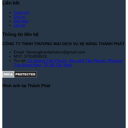
Liên kết
Trang chủ
Dịch vụ
Giới thiệu
Liên hệ
Thông tin liên hệ
CÔNG TY TNHH THƯƠNG MẠI DỊCH VỤ XE NÂNG THÀNH PHÁT
Email: Xenangthanhphatvn@gmail.com
MST: 3701859518
Trụ sở:
21 đường Tân Phước, Khu phố Tân Phước, Phường
Tân Đông Hiệp, TP Hồ Chí Minh
Hình ảnh tại Thành Phát