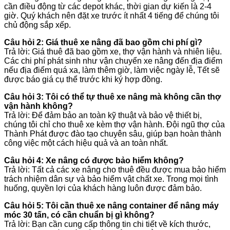
cần điều động từ các depot khác, thời gian dự kiến là 2-4
giờ. Quý khách nên đặt xe trước ít nhất 4 tiếng để chúng tôi
chủ động sắp xếp.
Câu hỏi 2: Giá thuê xe nâng đã bao gồm chi phí gì?
Trả lời: Giá thuê đã bao gồm xe, thợ vận hành và nhiên liệu.
Các chi phí phát sinh như vận chuyển xe nâng đến địa điểm
nếu địa điểm quá xa, làm thêm giờ, làm việc ngày lễ, Tết sẽ
được báo giá cụ thể trước khi ký hợp đồng.
Câu hỏi 3: Tôi có thể tự thuê xe nâng mà không cần thợ
vận hành không?
Trả lời: Để đảm bảo an toàn kỹ thuật và bảo vệ thiết bị,
chúng tôi chỉ cho thuê xe kèm thợ vận hành. Đội ngũ thợ của
Thành Phát được đào tạo chuyên sâu, giúp bạn hoàn thành
công việc một cách hiệu quả và an toàn nhất.
Câu hỏi 4: Xe nâng có được bảo hiểm không?
Trả lời: Tất cả các xe nâng cho thuê đều được mua bảo hiểm
trách nhiệm dân sự và bảo hiểm vật chất xe. Trong mọi tình
huống, quyền lợi của khách hàng luôn được đảm bảo.
Câu hỏi 5: Tôi cần thuê xe nâng container để nâng máy
móc 30 tấn, có cần chuẩn bị gì không?
Trả lời: Bạn cần cung cấp thông tin chi tiết về kích thước,