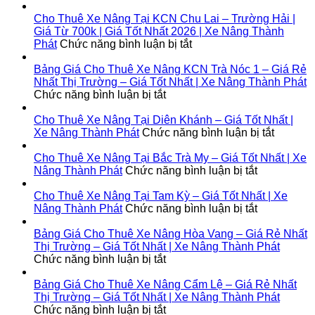
Giá
Tại
Cho
Từ
Bình
Thuê
Cho Thuê Xe Nâng Tại KCN Chu Lai – Trường Hải |
700k
Đại
Xe
Giá Từ 700k | Giá Tốt Nhất 2026 | Xe Nâng Thành
|
|
Nâng
ở
Phát
Chức năng bình luận bị tắt
Giá
Giá
Tại
Cho
Tốt
Từ
KCN
Thuê
Bảng Giá Cho Thuê Xe Nâng KCN Trà Nóc 1 – Giá Rẻ
Nhất
700k
Cầu
Xe
Nhất Thị Trường – Giá Tốt Nhất | Xe Nâng Thành Phát
2026
|
ở
Cảng
Nâng
Chức năng bình luận bị tắt
|
Giá
Bảng
Phước
Tại
Xe
Tốt
Giá
Đông
KCN
Cho Thuê Xe Nâng Tại Diên Khánh – Giá Tốt Nhất |
Nâng
Nhất
Cho
|
Chu
ở
Xe Nâng Thành Phát
Chức năng bình luận bị tắt
Thành
2026
Thuê
Giá
Lai
Cho
Phát
|
Xe
Từ
–
Thuê
Cho Thuê Xe Nâng Tại Bắc Trà My – Giá Tốt Nhất | Xe
Xe
Nâng
700k
Trường
ở
Xe
Nâng Thành Phát
Chức năng bình luận bị tắt
Nâng
KCN
|
Hải
Cho
Nâng
Thành
Trà
Giá
|
Thuê
Tại
Cho Thuê Xe Nâng Tại Tam Kỳ – Giá Tốt Nhất | Xe
Phát
Nóc
Tốt
Giá
Xe
ở
Diên
Nâng Thành Phát
Chức năng bình luận bị tắt
1
Nhất
Từ
Nâng
Cho
Khánh
–
2026
700k
Tại
Thuê
–
Bảng Giá Cho Thuê Xe Nâng Hòa Vang – Giá Rẻ Nhất
Giá
|
|
Bắc
Xe
Giá
Thị Trường – Giá Tốt Nhất | Xe Nâng Thành Phát
Rẻ
ở
Xe
Giá
Trà
Nâng
Tốt
Chức năng bình luận bị tắt
Nhất
Bảng
Nâng
Tốt
My
Tại
Nhất
Thị
Giá
Thành
Nhất
–
Tam
|
Bảng Giá Cho Thuê Xe Nâng Cẩm Lệ – Giá Rẻ Nhất
Trường
Cho
Phát
2026
Giá
Kỳ
Xe
Thị Trường – Giá Tốt Nhất | Xe Nâng Thành Phát
–
Thuê
ở
|
Tốt
–
Nâng
Chức năng bình luận bị tắt