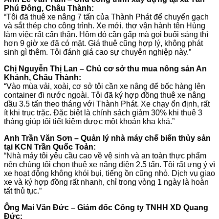
Phú Đông, Châu Thành:
“Tôi đã thuê xe nâng 7 tấn của Thành Phát để chuyển gạch
và sắt thép cho công trình. Xe mới, thợ vận hành tên Hùng
làm việc rất cẩn thận. Hôm đó cần gấp mà gọi buổi sáng thì
hơn 9 giờ xe đã có mặt. Giá thuê cũng hợp lý, không phát
sinh gì thêm. Tôi đánh giá cao sự chuyên nghiệp này.”
Chị Nguyễn Thị Lan – Chủ cơ sở thu mua nông sản An
Khánh, Châu Thành:
“Vào mùa vải, xoài, cơ sở tôi cần xe nâng để bốc hàng lên
container đi nước ngoài. Tôi đã ký hợp đồng thuê xe nâng
dầu 3.5 tấn theo tháng với Thành Phát. Xe chạy ổn định, rất
ít khi trục trặc. Đặc biệt là chính sách giảm 30% khi thuê 3
tháng giúp tôi tiết kiệm được một khoản kha khá.”
Anh Trần Văn Sơn – Quản lý nhà máy chế biến thủy sản
tại KCN Trần Quốc Toản:
“Nhà máy tôi yêu cầu cao về vệ sinh và an toàn thực phẩm
nên chúng tôi chọn thuê xe nâng điện 2.5 tấn. Tôi rất ưng ý vì
xe hoạt động không khói bụi, tiếng ồn cũng nhỏ. Dịch vụ giao
xe và ký hợp đồng rất nhanh, chỉ trong vòng 1 ngày là hoàn
tất thủ tục.”
Ông Mai Văn Đức – Giám đốc Công ty TNHH XD Quang
Đức: