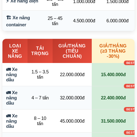
⚡ Xe nâng điện
1.000.000đ
1.500.000đ
tấn
🏗️ Xe nâng
25 – 45
4.500.000đ
6.000.000đ
tấn
container
LOẠI
GIÁ/THÁNG
GIÁ/THÁNG
TẢI
XE
(TIÊU
(≥3 THÁNG
TRỌNG
NÂNG
CHUẨN)
-30%)
🚛 Xe
1.5 – 3.5
nâng
22.000.000đ
15.400.000đ
tấn
dầu
🚛 Xe
nâng
4 – 7 tấn
32.000.000đ
22.400.000đ
dầu
🚛 Xe
8 – 10
nâng
45.000.000đ
31.500.000đ
tấn
dầu