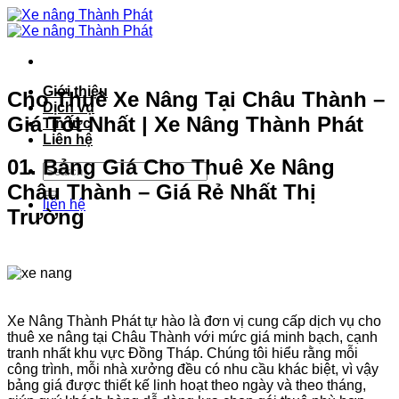
Bỏ
qua
nội
dung
Giới thiệu
Cho Thuê Xe Nâng Tại Châu Thành –
Dịch vụ
Giá Tốt Nhất | Xe Nâng Thành Phát
Tin tức
Liên hệ
01. Bảng Giá Cho Thuê Xe Nâng
Châu Thành – Giá Rẻ Nhất Thị
liên hệ
Trường
Xe Nâng Thành Phát tự hào là đơn vị cung cấp dịch vụ cho
thuê xe nâng tại Châu Thành với mức giá minh bạch, cạnh
tranh nhất khu vực Đồng Tháp. Chúng tôi hiểu rằng mỗi
công trình, mỗi nhà xưởng đều có nhu cầu khác biệt, vì vậy
bảng giá được thiết kế linh hoạt theo ngày và theo tháng,