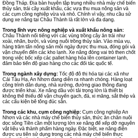
Đồng Tháp. Địa bàn huyện tập trung nhiều nhà máy chế biến
thủy sản, trái cây xuất khẩu, các vựa thu mua nông sản và
các cụm công nghiệp vừa và nhỏ. Chính vì vậy, nhu cầu sử
dụng xe nâng tại Châu Thành là rất lớn và đa dạng.
Trong lĩnh vực nông nghiệp và xuất khẩu nông sản:
Châu Thành nổi tiếng với các vùng trồng cây ăn trái như
xoài, nhãn, bưởi, và vùng nuôi trồng thủy sản. Vào mùa vụ,
hàng trăm tấn nông sản mỗi ngày được thu mua, đóng gói và
vận chuyển đến các kho lạnh. Xe nâng đóng vai trò then chốt
trong việc bốc xếp các pallet hàng hóa lên container lạnh,
đảm bảo tiến độ giao hàng cho các đối tác quốc tế.
Trong ngành xây dựng:
Tốc độ đô thị hóa tại các xã như
Cái Tàu Hạ, An Nhơn đang diễn ra nhanh chóng. Hàng loạt
công trình dân dụng, nhà xưởng, đường giao thông đang
được triển khai. Xe nâng dầu với tải trọng lớn là thiết bị
không thể thiếu để vận chuyển gạch, đá, xi măng, sắt thép và
các cấu kiện bê tông đúc sẵn.
Trong các khu, cụm công nghiệp:
Cụm công nghiệp An
Nhơn và các nhà máy chế biến thủy sản, thức ăn chăn nuôi
dọc sông Tiền cần một lượng lớn xe nâng để xếp dỡ nguyên
vật liệu và thành phẩm hàng ngày. Đặc biệt, xe nâng điện
được ưu tiên sử dụng trong các nhà máy chế biến thực