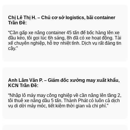
Chị Lê Thị H. – Chủ cơ sở logistics, bãi container
Trần Đề:
“Cần gấp xe nâng container 45 tấn để bốc hàng lên xe
đầu kéo, tôi gọi lúc 6h sáng, 8h đã có xe hoạt động. Tài
xế chuyên nghiệp, hỗ trợ nhiệt tình. Dịch vụ rất đáng tin
cậy.”
Anh Lâm Văn P. – Giám đốc xưởng may xuất khẩu,
KCN Trần Đề:
“Nhập lô máy may công nghiệp về cần nâng lên tầng 2,
tôi thuê xe nâng dầu 5 tấn. Thành Phát có luôn cả dịch
vụ di dời máy móc, tiết kiệm thời gian và chi phí.”