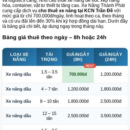
và logistics cảng. Nhu cầu thuê xe nâng để bốc xếp hàng
hóa, container, vật tư thiết bị tăng cao. Xe Nâng Thành Phát
cung cấp dịch vụ
cho thuê xe nâng tại KCN Trần Đề
với
mức giá từ chỉ 700.000đ/ngày, linh hoạt theo ca, theo tháng
và có ưu đãi lên đến 30% khi ký hợp đồng dài hạn. Dưới đây
là bảng giá chi tiết, áp dụng ngay trong tháng này.
Bảng giá thuê theo ngày – 8h hoặc 24h
LOẠI XE
TẢI
GIÁ/NGÀY
GIÁ/NGÀY
NÂNG
TRỌNG
(8H)
(24H)
1.5 – 3.5
Xe nâng dầu
700.000đ
1.200.000đ
tấn
Xe nâng dầu
4 – 7 tấn
1.200.000đ
1.800.000đ
Xe nâng dầu
8 – 10 tấn
1.800.000đ
2.500.000đ
12 – 15
Xe nâng dầu
2.500.000đ
3.500.000đ
tấn