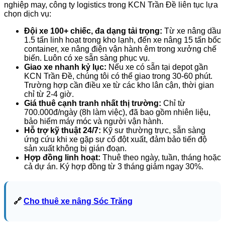
nghiệp may, công ty logistics trong KCN Trần Đề liên tục lựa
chọn dịch vụ:
Đội xe 100+ chiếc, đa dạng tải trọng:
Từ xe nâng dầu
1.5 tấn linh hoạt trong kho lạnh, đến xe nâng 15 tấn bốc
container, xe nâng điện vận hành êm trong xưởng chế
biến. Luôn có xe sẵn sàng phục vụ.
Giao xe nhanh kỷ lục:
Nếu xe có sẵn tại depot gần
KCN Trần Đề, chúng tôi có thể giao trong 30-60 phút.
Trường hợp cần điều xe từ các kho lân cận, thời gian
chỉ từ 2-4 giờ.
Giá thuê cạnh tranh nhất thị trường:
Chỉ từ
700.000đ/ngày (8h làm việc), đã bao gồm nhiên liệu,
bảo hiểm máy móc và người vận hành.
Hỗ trợ kỹ thuật 24/7:
Kỹ sư thường trực, sẵn sàng
ứng cứu khi xe gặp sự cố đột xuất, đảm bảo tiến độ
sản xuất không bị gián đoạn.
Hợp đồng linh hoạt:
Thuê theo ngày, tuần, tháng hoặc
cả dự án. Ký hợp đồng từ 3 tháng giảm ngay 30%.
🔗
Cho thuê xe nâng Sóc Trăng