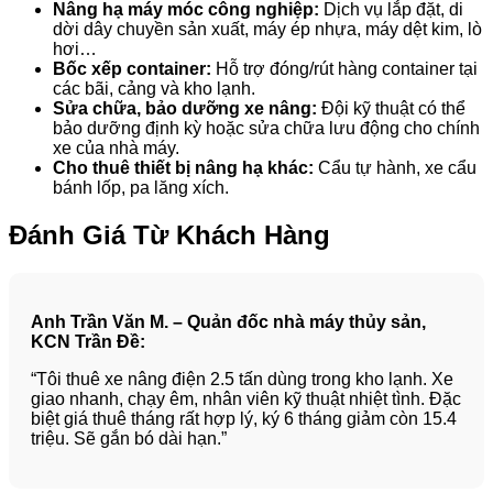
Nâng hạ máy móc công nghiệp:
Dịch vụ lắp đặt, di
dời dây chuyền sản xuất, máy ép nhựa, máy dệt kim, lò
hơi…
Bốc xếp container:
Hỗ trợ đóng/rút hàng container tại
các bãi, cảng và kho lạnh.
Sửa chữa, bảo dưỡng xe nâng:
Đội kỹ thuật có thể
bảo dưỡng định kỳ hoặc sửa chữa lưu động cho chính
xe của nhà máy.
Cho thuê thiết bị nâng hạ khác:
Cẩu tự hành, xe cẩu
bánh lốp, pa lăng xích.
Đánh Giá Từ Khách Hàng
Anh Trần Văn M. – Quản đốc nhà máy thủy sản,
KCN Trần Đề:
“Tôi thuê xe nâng điện 2.5 tấn dùng trong kho lạnh. Xe
giao nhanh, chạy êm, nhân viên kỹ thuật nhiệt tình. Đặc
biệt giá thuê tháng rất hợp lý, ký 6 tháng giảm còn 15.4
triệu. Sẽ gắn bó dài hạn.”