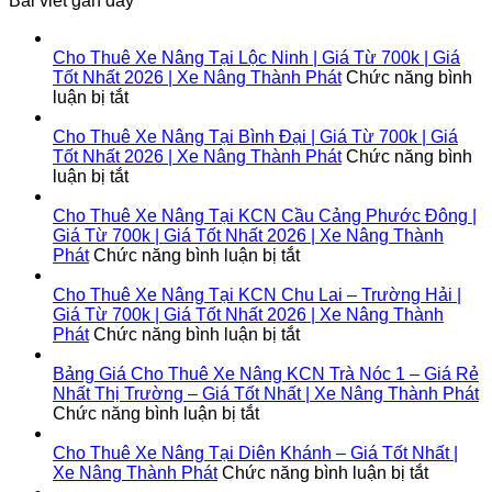
Bài viết gần đây
Tốt Nhất | Xe Nâng Thành Phát
Cho Thuê Xe Nâng Tại Lộc Ninh | Giá Từ 700k | Giá
Tốt Nhất 2026 | Xe Nâng Thành Phát
Chức năng bình
ở
luận bị tắt
Cho
Thuê
Cho Thuê Xe Nâng Tại Bình Đại | Giá Từ 700k | Giá
Xe
Tốt Nhất 2026 | Xe Nâng Thành Phát
Chức năng bình
Nâng
ở
luận bị tắt
Tại
Cho
Lộc
Thuê
Cho Thuê Xe Nâng Tại KCN Cầu Cảng Phước Đông |
Ninh
Xe
Giá Từ 700k | Giá Tốt Nhất 2026 | Xe Nâng Thành
|
Nâng
ở
Phát
Chức năng bình luận bị tắt
Giá
Tại
Cho
Từ
Bình
Thuê
Cho Thuê Xe Nâng Tại KCN Chu Lai – Trường Hải |
700k
Đại
Xe
Giá Từ 700k | Giá Tốt Nhất 2026 | Xe Nâng Thành
|
|
Nâng
ở
Phát
Chức năng bình luận bị tắt
Giá
Giá
Tại
Cho
Tốt
Từ
KCN
Thuê
Bảng Giá Cho Thuê Xe Nâng KCN Trà Nóc 1 – Giá Rẻ
Nhất
700k
Cầu
Xe
Nhất Thị Trường – Giá Tốt Nhất | Xe Nâng Thành Phát
2026
|
ở
Cảng
Nâng
Chức năng bình luận bị tắt
|
Giá
Bảng
Phước
Tại
Xe
Tốt
Giá
Đông
KCN
Cho Thuê Xe Nâng Tại Diên Khánh – Giá Tốt Nhất |
Nâng
Nhất
Cho
|
Chu
ở
Xe Nâng Thành Phát
Chức năng bình luận bị tắt
Thành
2026
Thuê
Giá
Lai
Cho