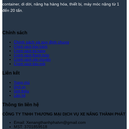
Giá
Nhất
container, di dời, nâng hạ hàng hóa, thiết bị, máy móc nặng từ 1
Tốt
Thị
đến 20 tấn.
Nhất
Trường
|
–
Xe
Giá
Nâng
Tốt
Thành
Nhất
Chính sách
Phát
|
Xe
Chính sách và quy định chung
Chính sách bảo hành
Nâng
Chính sách trả hàng
Thành
Chính sách thanh toán
Phát
Chính sách vận chuyển
Chính sách bảo mật
Liên kết
Trang chủ
Dịch vụ
Giới thiệu
Liên hệ
Thông tin liên hệ
CÔNG TY TNHH THƯƠNG MẠI DỊCH VỤ XE NÂNG THÀNH PHÁT
Email: Xenangthanhphatvn@gmail.com
MST: 3701859518