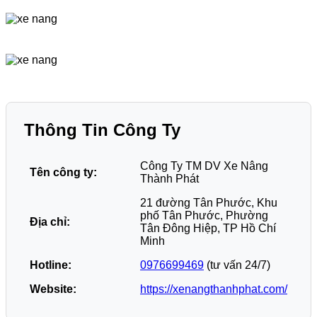
Thông Tin Công Ty
Công Ty TM DV Xe Nâng
Tên công ty:
Thành Phát
21 đường Tân Phước, Khu
phố Tân Phước, Phường
Địa chỉ:
Tân Đông Hiệp, TP Hồ Chí
Minh
Hotline:
0976699469
(tư vấn 24/7)
Website:
https://xenangthanhphat.com/