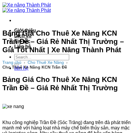
Bỏ
qua
nội
dung
Giới thiệu
Bảng Giá Cho Thuê Xe Nâng KCN
Dịch vụ
Trần Đề – Giá Rẻ Nhất Thị Trường –
Tin tức
Liên hệ
Giá Tốt Nhất | Xe Nâng Thành Phát
Trang chủ
›
Cho Thuê Xe Nâng
›
Cho Thuê Xe Nâng KCN Trần Đề
liên hệ
Bảng Giá Cho Thuê Xe Nâng KCN
Trần Đề – Giá Rẻ Nhất Thị Trường
Khu công nghiệp Trần Đề (Sóc Trăng) đang trên đà phát triển
mạnh mẽ với hàng loạt nhà máy chế biến thủy sản, may mặc