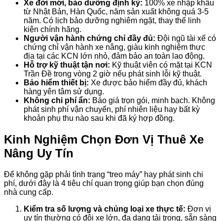
Xe đời mới, bảo dưỡng định kỳ:
100% xe nhập khẩu
từ Nhật Bản, Hàn Quốc, năm sản xuất không quá 3-5
năm. Có lịch bảo dưỡng nghiêm ngặt, thay thế linh
kiện chính hãng.
Người vận hành chứng chỉ đầy đủ:
Đội ngũ tài xế có
chứng chỉ vận hành xe nâng, giàu kinh nghiệm thực
địa tại các KCN lớn nhỏ, đảm bảo an toàn lao động.
Hỗ trợ kỹ thuật tận nơi:
Kỹ thuật viên có mặt tại KCN
Trần Đề trong vòng 2 giờ nếu phát sinh lỗi kỹ thuật.
Bảo hiểm thiết bị:
Xe được bảo hiểm đầy đủ, khách
hàng yên tâm sử dụng.
Không chi phí ẩn:
Báo giá trọn gói, minh bạch. Không
phát sinh phí vận chuyển, phí nhiên liệu hay bất kỳ
khoản phụ thu nào sau khi đã ký hợp đồng.
Kinh Nghiệm Chọn Đơn Vị Thuê Xe
Nâng Uy Tín
Để không gặp phải tình trạng “treo máy” hay phát sinh chi
phí, dưới đây là 4 tiêu chí quan trọng giúp bạn chọn đúng
nhà cung cấp.
Kiểm tra số lượng và chủng loại xe thực tế:
Đơn vị
uy tín thường có đội xe lớn, đa dạng tải trọng, sẵn sàng