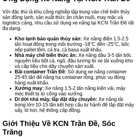
Với đặc thù là khu công nghiệp tập trung vào chế biến thủy
sản đông lạnh, sản xuất thức ăn chăn nuôi, may mặc và
logistics cảng, nhu cầu sử dụng xe nâng tại KCN Trần Đề rất
đa dạng.
Kho lạnh bảo quản thủy sản:
Xe nâng điện 1.5-2.5
tấn hoạt động trong môi trường -18°C đến -25°C, bốc
xếp pallet tôm, cá tra, cá basa xuất khẩu.
Nhà máy chế biến thức ăn:
Xe nâng dầu 3-5 tấn bốc
nguyên liệu bột cá, ngô, đậu tương từ xe tải xuống kho
và cấp liệu cho dây chuyền sản xuất.
Bãi container Trần Đề:
Sử dụng xe nâng container
25-45 tấn để nâng hạ container rỗng, phục vụ đóng
hàng xuất khẩu.
Xưởng may:
Xe nâng 1.5-2 tấn nâng kiện vải, máy
móc thiết bị từ cổng vào xưởng.
Di dời nhà máy, lắp đặt dây chuyền:
Xe nâng tải
trọng lớn 10-15 tấn kết hợp cẩu tự hành để lắp đặt máy
sấy, lò hơi, hệ thống cấp đông.
Giới Thiệu Về KCN Trần Đề, Sóc
Trăng