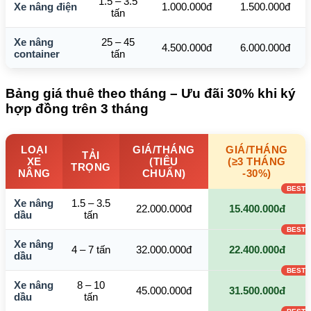
1.5 – 3.5
Xe nâng điện
1.000.000đ
1.500.000đ
tấn
Xe nâng
25 – 45
4.500.000đ
6.000.000đ
container
tấn
Bảng giá thuê theo tháng – Ưu đãi 30% khi ký
hợp đồng trên 3 tháng
LOẠI
GIÁ/THÁNG
GIÁ/THÁNG
TẢI
XE
(TIÊU
(≥3 THÁNG
TRỌNG
NÂNG
CHUẨN)
-30%)
Xe nâng
1.5 – 3.5
22.000.000đ
15.400.000đ
dầu
tấn
Xe nâng
4 – 7 tấn
32.000.000đ
22.400.000đ
dầu
Xe nâng
8 – 10
45.000.000đ
31.500.000đ
dầu
tấn