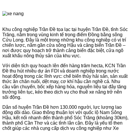
Khu công nghiệp Trần Đề tọa lạc tại huyện Trần Đề, tỉnh Sóc
Trăng, nằm trong vùng kinh tế trọng điểm Đồng bằng sông
Cửu Long. Đây là một trong những khu công nghiệp có vị trí
chiến lược, nằm gần cửa sông Hậu và cảng biển Trần Đề –
nơi được quy hoạch trở thành cảng biển đặc biệt, cửa ngõ
xuất khẩu nông thủy sản của khu vực.
Với diện tích quy hoạch lên đến hàng trăm hecta, KCN Trần
Đề thu hút nhiều dự án FDI và doanh nghiệp trong nước
hoạt động trong các lĩnh vực: chế biến thủy hải sản, sản xuất
thức ăn chăn nuôi, dệt may, cơ khí hậu cần nghề cá. Nhu
cầu vận chuyển, bốc xếp hàng hóa, nguyên liệu tại đây tăng
trưởng liên tục, kéo theo dịch vụ cho thuê xe nâng trở nên
sôi động.
Dân số huyện Trần Đề hơn 130.000 người, lực lượng lao
động dồi dào. Giao thông thuận lợi với quốc lộ Nam Sông
Hậu, kết nối nhanh đến thành phố Sóc Trăng (khoảng 30km),
thành phố Cần Thơ và các tỉnh lân cận. Đây là yếu tố then
chốt giúp các nhà cung cấp dịch vụ công nghiệp như Xe