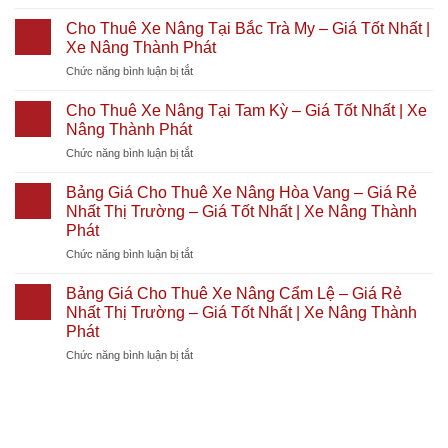
Cho
Nâng
|
Nhất
Thuê
KCN
Cho Thuê Xe Nâng Tại Bắc Trà My – Giá Tốt Nhất |
Giá
2026
Xe
Trà
Từ
|
Xe Nâng Thành Phát
Nâng
Nóc
700k
Xe
ở
Chức năng bình luận bị tắt
Tại
1
|
Nâng
Cho
Diên
–
Giá
Thành
Thuê
Khánh
Cho Thuê Xe Nâng Tại Tam Kỳ – Giá Tốt Nhất | Xe
Giá
Tốt
Phát
Xe
–
Nâng Thành Phát
Rẻ
Nhất
Nâng
Giá
Nhất
2026
ở
Chức năng bình luận bị tắt
Tại
Tốt
Thị
|
Cho
Bắc
Nhất
Trường
Xe
Thuê
Trà
Bảng Giá Cho Thuê Xe Nâng Hòa Vang – Giá Rẻ
|
–
Nâng
Xe
My
Nhất Thị Trường – Giá Tốt Nhất | Xe Nâng Thành
Xe
Giá
Thành
Nâng
–
Nâng
Phát
Tốt
Phát
Tại
Giá
Thành
Nhất
ở
Chức năng bình luận bị tắt
Tam
Tốt
Phát
|
Bảng
Kỳ
Nhất
Xe
Giá
–
Bảng Giá Cho Thuê Xe Nâng Cẩm Lệ – Giá Rẻ
|
Nâng
Cho
Giá
Xe
Nhất Thị Trường – Giá Tốt Nhất | Xe Nâng Thành
Thành
Thuê
Tốt
Nâng
Phát
Phát
Xe
Nhất
Thành
ở
Chức năng bình luận bị tắt
Nâng
|
Phát
Bảng
Hòa
Xe
Giá
Vang
Nâng
Cho
–
Thành
Thuê
Giá
Phát
Xe
Rẻ