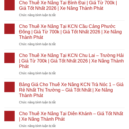
Thuê
Cho Thuê Xe Nâng Tại Bình Đại | Giá Từ 700k |
Xe
Giá Tốt Nhất 2026 | Xe Nâng Thành Phát
Nâng
ở
Chức năng bình luận bị tắt
Tại
Cho
Lộc
Thuê
Ninh
Cho Thuê Xe Nâng Tại KCN Cầu Cảng Phước
Xe
|
Đông | Giá Từ 700k | Giá Tốt Nhất 2026 | Xe Nâng
Nâng
Giá
Thành Phát
Tại
Từ
ở
Chức năng bình luận bị tắt
Bình
700k
Cho
Đại
|
Thuê
|
Cho Thuê Xe Nâng Tại KCN Chu Lai – Trường Hải
Giá
Xe
Giá
Tốt
| Giá Từ 700k | Giá Tốt Nhất 2026 | Xe Nâng Thành
Nâng
Từ
Nhất
Phát
Tại
700k
2026
ở
Chức năng bình luận bị tắt
KCN
|
|
Cho
Cầu
Giá
Xe
Thuê
Cảng
Tốt
Bảng Giá Cho Thuê Xe Nâng KCN Trà Nóc 1 – Giá
Nâng
Xe
Phước
Nhất
Thành
Rẻ Nhất Thị Trường – Giá Tốt Nhất | Xe Nâng
Nâng
Đông
2026
Phát
Thành Phát
Tại
|
|
ở
Chức năng bình luận bị tắt
KCN
Giá
Xe
Bảng
Chu
Từ
Nâng
Giá
Lai
700k
Thành
Cho Thuê Xe Nâng Tại Diên Khánh – Giá Tốt Nhất
Cho
–
|
Phát
| Xe Nâng Thành Phát
Thuê
Trường
Giá
ở
Chức năng bình luận bị tắt
Xe
Hải
Tốt