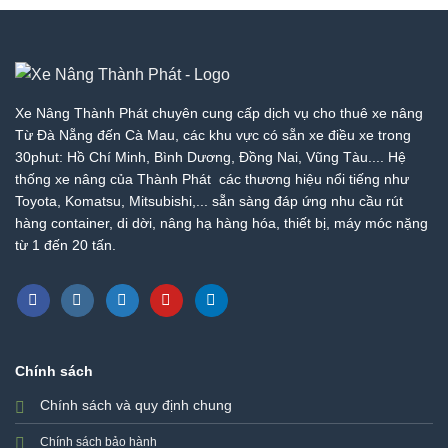
Nâng
Nhất
Cẩm
Thị
Lệ
Trường
–
–
Giá
Giá
Rẻ
Tốt
Nhất
Nhất
Xe Nâng Thành Phát chuyên cung cấp dịch vụ cho thuê xe nâng
Thị
|
Từ Đà Nẵng đến Cà Mau, các khu vực có sẵn xe điều xe trong
Trường
Xe
30phut: Hồ Chí Minh, Bình Dương, Đồng Nai, Vũng Tàu.... Hệ
–
Nâng
thống xe nâng của Thành Phát các thương hiệu nổi tiếng như
Giá
Thành
Tốt
Phát
Toyota, Komatsu, Mitsubishi,... sẵn sàng đáp ứng nhu cầu rút
Nhất
hàng container, di dời, nâng hạ hàng hóa, thiết bị, máy móc nặng
|
từ 1 đến 20 tấn.
Xe
Nâng
Thành
Phát
Chính sách
Chính sách và quy định chung
Chính sách bảo hành