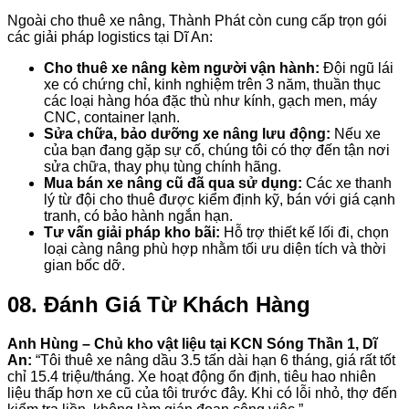
Ngoài cho thuê xe nâng, Thành Phát còn cung cấp trọn gói
các giải pháp logistics tại Dĩ An:
Cho thuê xe nâng kèm người vận hành:
Đội ngũ lái
xe có chứng chỉ, kinh nghiệm trên 3 năm, thuần thục
các loại hàng hóa đặc thù như kính, gạch men, máy
CNC, container lạnh.
Sửa chữa, bảo dưỡng xe nâng lưu động:
Nếu xe
của bạn đang gặp sự cố, chúng tôi có thợ đến tận nơi
sửa chữa, thay phụ tùng chính hãng.
Mua bán xe nâng cũ đã qua sử dụng:
Các xe thanh
lý từ đội cho thuê được kiểm định kỹ, bán với giá cạnh
tranh, có bảo hành ngắn hạn.
Tư vấn giải pháp kho bãi:
Hỗ trợ thiết kế lối đi, chọn
loại càng nâng phù hợp nhằm tối ưu diện tích và thời
gian bốc dỡ.
08. Đánh Giá Từ Khách Hàng
Anh Hùng – Chủ kho vật liệu tại KCN Sóng Thần 1, Dĩ
An:
“Tôi thuê xe nâng dầu 3.5 tấn dài hạn 6 tháng, giá rất tốt
chỉ 15.4 triệu/tháng. Xe hoạt động ổn định, tiêu hao nhiên
liệu thấp hơn xe cũ của tôi trước đây. Khi có lỗi nhỏ, thợ đến