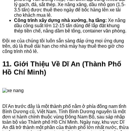
lý gạch, đá, sắt thép. Xe nâng xăng, dầu nhỏ gọn (1.5-
3.5 tấn) được thuê theo ngày để bốc hàng lên xe tải
cho khách mua lẻ.
Công trình xây dựng nhà xưởng, hạ tầng:
Xe nâng
dầu công suất lớn 12-15 tấn dùng để lắp đặt khung
thép tiền chế, nâng dầm bê tông, container văn phòng.
Đội xe của chúng tôi luôn sẵn sàng đáp ứng mọi ứng dụng
trên, dù là thuê dài hạn cho nhà máy hay thuê theo giờ cho
công trình nhỏ lẻ.
11. Giới Thiệu Về Dĩ An (Thành Phố
Hồ Chí Minh)
Dĩ An trước đây là một thành phố nằm ở phía đông nam tỉnh
Bình Dương cũ, Việt Nam. Tỉnh Bình Dương nguyên là một
đơn vị hành chính thuộc vùng Đông Nam Bộ, sau sáp nhập
toàn bộ vào Thành phố Hồ Chí Minh. Ngày nay, khu vực Dĩ
An đã trở thành một phần của thành phố lớn nhất nước, thừa