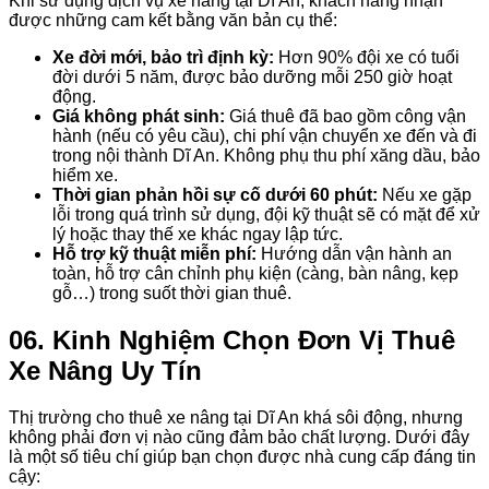
Khi sử dụng dịch vụ xe nâng tại Dĩ An, khách hàng nhận
được những cam kết bằng văn bản cụ thể:
Xe đời mới, bảo trì định kỳ:
Hơn 90% đội xe có tuổi
đời dưới 5 năm, được bảo dưỡng mỗi 250 giờ hoạt
động.
Giá không phát sinh:
Giá thuê đã bao gồm công vận
hành (nếu có yêu cầu), chi phí vận chuyển xe đến và đi
trong nội thành Dĩ An. Không phụ thu phí xăng dầu, bảo
hiểm xe.
Thời gian phản hồi sự cố dưới 60 phút:
Nếu xe gặp
lỗi trong quá trình sử dụng, đội kỹ thuật sẽ có mặt để xử
lý hoặc thay thế xe khác ngay lập tức.
Hỗ trợ kỹ thuật miễn phí:
Hướng dẫn vận hành an
toàn, hỗ trợ cân chỉnh phụ kiện (càng, bàn nâng, kẹp
gỗ…) trong suốt thời gian thuê.
06. Kinh Nghiệm Chọn Đơn Vị Thuê
Xe Nâng Uy Tín
Thị trường cho thuê xe nâng tại Dĩ An khá sôi động, nhưng
không phải đơn vị nào cũng đảm bảo chất lượng. Dưới đây
là một số tiêu chí giúp bạn chọn được nhà cung cấp đáng tin
cậy: