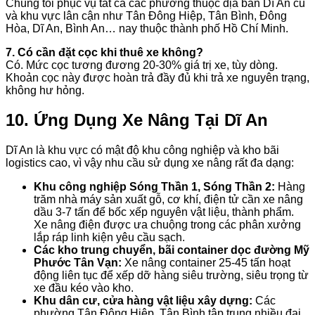
Chúng tôi phục vụ tất cả các phường thuộc địa bàn Dĩ An cũ
và khu vực lân cận như Tân Đông Hiệp, Tân Bình, Đông
Hòa, Dĩ An, Bình An… nay thuộc thành phố Hồ Chí Minh.
7. Có cần đặt cọc khi thuê xe không?
Có. Mức cọc tương đương 20-30% giá trị xe, tùy dòng.
Khoản cọc này được hoàn trả đầy đủ khi trả xe nguyên trạng,
không hư hỏng.
10. Ứng Dụng Xe Nâng Tại Dĩ An
Dĩ An là khu vực có mật độ khu công nghiệp và kho bãi
logistics cao, vì vậy nhu cầu sử dụng xe nâng rất đa dạng:
Khu công nghiệp Sóng Thần 1, Sóng Thần 2:
Hàng
trăm nhà máy sản xuất gỗ, cơ khí, điện tử cần xe nâng
dầu 3-7 tấn để bốc xếp nguyên vật liệu, thành phẩm.
Xe nâng điện được ưa chuộng trong các phân xưởng
lắp ráp linh kiện yêu cầu sạch.
Các kho trung chuyển, bãi container dọc đường Mỹ
Phước Tân Vạn:
Xe nâng container 25-45 tấn hoạt
động liên tục để xếp dỡ hàng siêu trường, siêu trọng từ
xe đầu kéo vào kho.
Khu dân cư, cửa hàng vật liệu xây dựng:
Các
phường Tân Đông Hiệp, Tân Bình tập trung nhiều đại