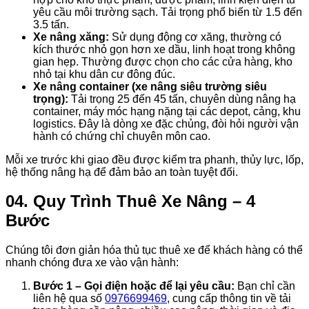
yêu cầu môi trường sạch. Tải trọng phổ biến từ 1.5 đến
3.5 tấn.
Xe nâng xăng:
Sử dụng động cơ xăng, thường có
kích thước nhỏ gọn hơn xe dầu, linh hoạt trong không
gian hẹp. Thường được chọn cho các cửa hàng, kho
nhỏ tại khu dân cư đông đúc.
Xe nâng container (xe nâng siêu trường siêu
trọng):
Tải trọng 25 đến 45 tấn, chuyên dùng nâng hạ
container, máy móc hạng nặng tại các depot, cảng, khu
logistics. Đây là dòng xe đặc chủng, đòi hỏi người vận
hành có chứng chỉ chuyên môn cao.
Mỗi xe trước khi giao đều được kiểm tra phanh, thủy lực, lốp,
hệ thống nâng hạ để đảm bảo an toàn tuyệt đối.
04. Quy Trình Thuê Xe Nâng – 4
Bước
Chúng tôi đơn giản hóa thủ tục thuê xe để khách hàng có thể
nhanh chóng đưa xe vào vận hành:
Bước 1 – Gọi điện hoặc để lại yêu cầu:
Bạn chỉ cần
liên hệ qua số
0976699469
, cung cấp thông tin về tải