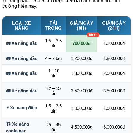
xe nâng dầu 1.5-3.5 tấn được xem là cạnh tranh nhất thị
trường hiện nay.
LOẠI XE
TẢI
GIÁ/NGÀY
GIÁ/NGÀY
NÂNG
TRỌNG
(8H)
(24H)
1.5 – 3.5
🚛 Xe nâng dầu
700.000đ
1.200.000đ
tấn
🚛 Xe nâng dầu
4 – 7 tấn
1.200.000đ
1.800.000đ
8 – 10
🚛 Xe nâng dầu
1.800.000đ
2.500.000đ
tấn
12 – 15
🚛 Xe nâng dầu
2.500.000đ
3.500.000đ
tấn
1.5 – 3.5
⚡ Xe nâng điện
1.000.000đ
1.500.000đ
tấn
🏗️ Xe nâng
25 – 45
4.500.000đ
6.000.000đ
tấn
container