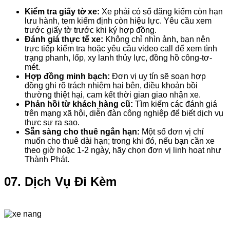
Kiểm tra giấy tờ xe:
Xe phải có sổ đăng kiểm còn hạn
lưu hành, tem kiểm định còn hiệu lực. Yêu cầu xem
trước giấy tờ trước khi ký hợp đồng.
Đánh giá thực tế xe:
Không chỉ nhìn ảnh, bạn nên
trực tiếp kiểm tra hoặc yêu cầu video call để xem tình
trạng phanh, lốp, xy lanh thủy lực, đồng hồ công-tơ-
mét.
Hợp đồng minh bạch:
Đơn vị uy tín sẽ soạn hợp
đồng ghi rõ trách nhiệm hai bên, điều khoản bồi
thường thiệt hại, cam kết thời gian giao nhận xe.
Phản hồi từ khách hàng cũ:
Tìm kiếm các đánh giá
trên mạng xã hội, diễn đàn công nghiệp để biết dịch vụ
thực sự ra sao.
Sẵn sàng cho thuê ngắn hạn:
Một số đơn vị chỉ
muốn cho thuê dài hạn; trong khi đó, nếu bạn cần xe
theo giờ hoặc 1-2 ngày, hãy chọn đơn vị linh hoạt như
Thành Phát.
07. Dịch Vụ Đi Kèm