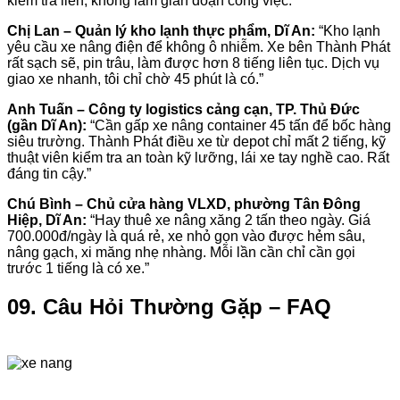
kiểm tra liền, không làm gián đoạn công việc.”
Chị Lan – Quản lý kho lạnh thực phẩm, Dĩ An:
“Kho lạnh
yêu cầu xe nâng điện để không ô nhiễm. Xe bên Thành Phát
rất sạch sẽ, pin trâu, làm được hơn 8 tiếng liên tục. Dịch vụ
giao xe nhanh, tôi chỉ chờ 45 phút là có.”
Anh Tuấn – Công ty logistics cảng cạn, TP. Thủ Đức
(gần Dĩ An):
“Cần gấp xe nâng container 45 tấn để bốc hàng
siêu trường. Thành Phát điều xe từ depot chỉ mất 2 tiếng, kỹ
thuật viên kiểm tra an toàn kỹ lưỡng, lái xe tay nghề cao. Rất
đáng tin cậy.”
Chú Bình – Chủ cửa hàng VLXD, phường Tân Đông
Hiệp, Dĩ An:
“Hay thuê xe nâng xăng 2 tấn theo ngày. Giá
700.000đ/ngày là quá rẻ, xe nhỏ gọn vào được hẻm sâu,
nâng gạch, xi măng nhẹ nhàng. Mỗi lần cần chỉ cần gọi
trước 1 tiếng là có xe.”
09. Câu Hỏi Thường Gặp – FAQ