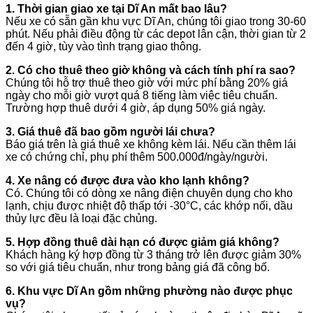
1. Thời gian giao xe tại Dĩ An mất bao lâu?
Nếu xe có sẵn gần khu vực Dĩ An, chúng tôi giao trong 30-60
phút. Nếu phải điều động từ các depot lân cận, thời gian từ 2
đến 4 giờ, tùy vào tình trạng giao thông.
2. Có cho thuê theo giờ không và cách tính phí ra sao?
Chúng tôi hỗ trợ thuê theo giờ với mức phí bằng 20% giá
ngày cho mỗi giờ vượt quá 8 tiếng làm việc tiêu chuẩn.
Trường hợp thuê dưới 4 giờ, áp dụng 50% giá ngày.
3. Giá thuê đã bao gồm người lái chưa?
Báo giá trên là giá thuê xe không kèm lái. Nếu cần thêm lái
xe có chứng chỉ, phụ phí thêm 500.000đ/ngày/người.
4. Xe nâng có được đưa vào kho lạnh không?
Có. Chúng tôi có dòng xe nâng điện chuyên dụng cho kho
lạnh, chịu được nhiệt độ thấp tới -30°C, các khớp nối, dầu
thủy lực đều là loại đặc chủng.
5. Hợp đồng thuê dài hạn có được giảm giá không?
Khách hàng ký hợp đồng từ 3 tháng trở lên được giảm 30%
so với giá tiêu chuẩn, như trong bảng giá đã công bố.
6. Khu vực Dĩ An gồm những phường nào được phục
vụ?