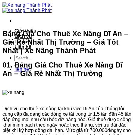
Bỏ
qua
nội
dung
Giới thiệu
Bảng Giá Cho Thuê Xe Nâng Dĩ An –
Dịch vụ
Giá Rẻ Nhất Thị Trường – Giá Tốt
Tin tức
Liên hệ
Nhất | Xe Nâng Thành Phát
01. Bảng Giá Cho Thuê Xe Nâng Dĩ
liên hệ
An – Giá Rẻ Nhất Thị Trường
Dịch vụ cho thuê xe nâng tại khu vực Dĩ An của chúng tôi
cung cấp đa dạng các dòng xe tải trọng từ 1.5 tấn đến 45 tấn,
đáp ứng mọi nhu cầu bốc dỡ hàng hóa. Giá thuê được công
khai minh bạch theo ngày hoặc theo tháng, với ưu đãi đặc
biệt khi ký hợp đồng dài hạn. Mức giá từ 700.000đ/ngày cho