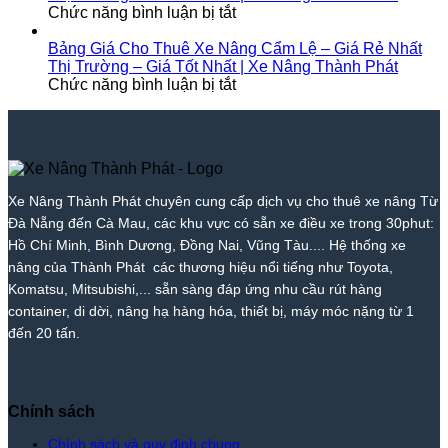
Rẻ
ở
Xe
Giá
Trà
Nâng
Tốt
Chức năng bình luận bị tắt
Nhất
Bảng
Nâng
Tốt
My
Tại
Nhất
Thị
Giá
Thành
Nhất
–
Tam
|
Bảng Giá Cho Thuê Xe Nâng Cẩm Lệ – Giá Rẻ Nhất
Trường
Cho
Phát
2026
Giá
Kỳ
Xe
Thị Trường – Giá Tốt Nhất | Xe Nâng Thành Phát
–
Thuê
ở
|
Tốt
–
Nâng
Chức năng bình luận bị tắt
Giá
Xe
Bảng
Xe
Nhất
Giá
Thành
Tốt
Nâng
Giá
Nâng
|
Tốt
Phát
Nhất
Hòa
Cho
Thành
Xe
Nhất
|
Vang
Thuê
Phát
Nâng
|
Xe
–
Xe
Thành
Xe
Nâng
Giá
Nâng
Phát
Nâng
Xe Nâng Thành Phát chuyên cung cấp dịch vụ cho thuê xe nâng Từ
Thành
Rẻ
Cẩm
Thành
Đà Nẵng đến Cà Mau, các khu vực có sẵn xe điều xe trong 30phut:
Phát
Nhất
Lệ
Phát
Thị
–
Hồ Chí Minh, Bình Dương, Đồng Nai, Vũng Tàu.... Hệ thống xe
Trường
Giá
nâng của Thành Phát các thương hiệu nổi tiếng như Toyota,
–
Rẻ
Komatsu, Mitsubishi,... sẵn sàng đáp ứng nhu cầu rút hàng
Giá
Nhất
container, di dời, nâng hạ hàng hóa, thiết bị, máy móc nặng từ 1
Tốt
Thị
đến 20 tấn.
Nhất
Trường
|
–
Xe
Giá
Nâng
Tốt
Thành
Nhất
Chính sách
Phát
|
Xe
Chính sách và quy định chung