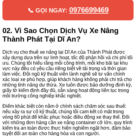
0976699469
📞 GỌI NGAY:
02. Vì Sao Chọn Dịch Vụ Xe Nâng
Thành Phát Tại Dĩ An?
Dịch vụ cho thuê xe nâng tại Dĩ An của Thành Phát được
xây dựng dựa trên sự linh hoạt, tốc độ phản hồi và chi phí tối
ưu. Chúng tôi hiểu rằng mỗi công trình, mỗi kho bãi tại khu
vực này đều có yêu cầu riêng biệt về tải trọng và thời gian
làm việc. Đội ngũ kỹ thuật viên lành nghề sẽ tư vấn chính
xác loại xe phù hợp, giúp khách hàng không phải chi trả cho
những tính năng dư thừa. Xe luôn được bảo dưỡng định kỳ,
giấy tờ kiểm định đầy đủ, sẵn sàng hoạt động liên tục trong
môi trường công nghiệp khắc nghiệt.
Điểm khác biệt còn nằm ở chính sách chăm sóc sau thuê:
nếu xảy ra sự cố kỹ thuật, chúng tôi cam kết có mặt trong
vòng 60 phút để khắc phục hoặc điều động xe thay thế. Đối
với những đơn hàng cần xe nâng container cỡ lớn, quy trình
kiểm tra an toàn được thực hiện nghiêm ngặt hơn, đảm bảo
tuyệt đối an toàn cho hàng hóa và con người.