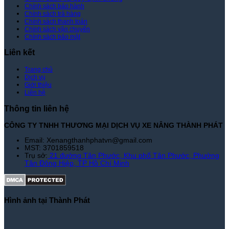
Chính sách bảo hành
Nâng
Chính sách trả hàng
Thành
Chính sách thanh toán
Phát
Chính sách vận chuyển
Chính sách bảo mật
Liên kết
Trang chủ
Dịch vụ
Giới thiệu
Liên hệ
Thông tin liên hệ
CÔNG TY TNHH THƯƠNG MẠI DỊCH VỤ XE NÂNG THÀNH PHÁT
Email: Xenangthanhphatvn@gmail.com
MST: 3701859518
Trụ sở:
21 đường Tân Phước, Khu phố Tân Phước, Phường
Tân Đông Hiệp, TP Hồ Chí Minh
Hình ảnh tại Thành Phát