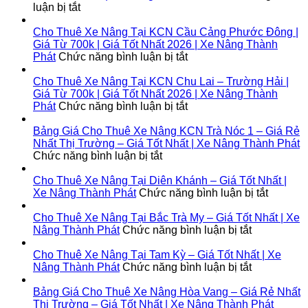
Nâng
ở
luận bị tắt
Tại
Cho
Lộc
Thuê
Cho Thuê Xe Nâng Tại KCN Cầu Cảng Phước Đông |
Ninh
Xe
Giá Từ 700k | Giá Tốt Nhất 2026 | Xe Nâng Thành
|
Nâng
ở
Phát
Chức năng bình luận bị tắt
Giá
Tại
Cho
Từ
Bình
Thuê
Cho Thuê Xe Nâng Tại KCN Chu Lai – Trường Hải |
700k
Đại
Xe
Giá Từ 700k | Giá Tốt Nhất 2026 | Xe Nâng Thành
|
|
Nâng
ở
Phát
Chức năng bình luận bị tắt
Giá
Giá
Tại
Cho
Tốt
Từ
KCN
Thuê
Bảng Giá Cho Thuê Xe Nâng KCN Trà Nóc 1 – Giá Rẻ
Nhất
700k
Cầu
Xe
Nhất Thị Trường – Giá Tốt Nhất | Xe Nâng Thành Phát
2026
|
ở
Cảng
Nâng
Chức năng bình luận bị tắt
|
Giá
Bảng
Phước
Tại
Xe
Tốt
Giá
Đông
KCN
Cho Thuê Xe Nâng Tại Diên Khánh – Giá Tốt Nhất |
Nâng
Nhất
Cho
|
Chu
ở
Xe Nâng Thành Phát
Chức năng bình luận bị tắt
Thành
2026
Thuê
Giá
Lai
Cho
Phát
|
Xe
Từ
–
Thuê
Cho Thuê Xe Nâng Tại Bắc Trà My – Giá Tốt Nhất | Xe
Xe
Nâng
700k
Trường
ở
Xe
Nâng Thành Phát
Chức năng bình luận bị tắt
Nâng
KCN
|
Hải
Cho
Nâng
Thành
Trà
Giá
|
Thuê
Tại
Cho Thuê Xe Nâng Tại Tam Kỳ – Giá Tốt Nhất | Xe
Phát
Nóc
Tốt
Giá
Xe
ở
Diên
Nâng Thành Phát
Chức năng bình luận bị tắt
1
Nhất
Từ
Nâng
Cho
Khánh
–
2026
700k
Tại
Thuê
–
Bảng Giá Cho Thuê Xe Nâng Hòa Vang – Giá Rẻ Nhất
Giá
|
|
Bắc
Xe
Giá
Thị Trường – Giá Tốt Nhất | Xe Nâng Thành Phát