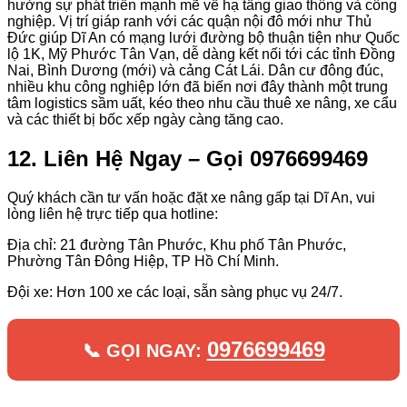
hưởng sự phát triển mạnh mẽ về hạ tầng giao thông và công
nghiệp. Vị trí giáp ranh với các quận nội đô mới như Thủ
Đức giúp Dĩ An có mạng lưới đường bộ thuận tiện như Quốc
lộ 1K, Mỹ Phước Tân Vạn, dễ dàng kết nối tới các tỉnh Đồng
Nai, Bình Dương (mới) và cảng Cát Lái. Dân cư đông đúc,
nhiều khu công nghiệp lớn đã biến nơi đây thành một trung
tâm logistics sầm uất, kéo theo nhu cầu thuê xe nâng, xe cẩu
và các thiết bị bốc xếp ngày càng tăng cao.
12. Liên Hệ Ngay – Gọi 0976699469
Quý khách cần tư vấn hoặc đặt xe nâng gấp tại Dĩ An, vui
lòng liên hệ trực tiếp qua hotline:
Địa chỉ: 21 đường Tân Phước, Khu phố Tân Phước,
Phường Tân Đông Hiệp, TP Hồ Chí Minh.
Đội xe: Hơn 100 xe các loại, sẵn sàng phục vụ 24/7.
0976699469
📞 GỌI NGAY: