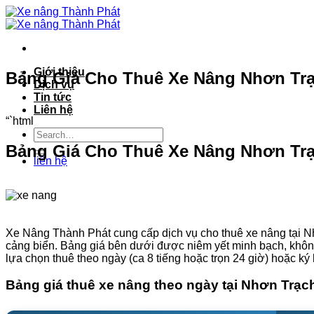
Bỏ
qua
nội
dung
Giới thiệu
Bảng Giá Cho Thuê Xe Nâng Nhơn Trạc
Dịch vụ
Tin tức
Liên hệ
“`html
Bảng Giá Cho Thuê Xe Nâng Nhơn Trạ
liên hệ
Xe Nâng Thành Phát cung cấp dịch vụ cho thuê xe nâng tại Nh
cảng biển. Bảng giá bên dưới được niêm yết minh bạch, không 
lựa chọn thuê theo ngày (ca 8 tiếng hoặc trọn 24 giờ) hoặc k
Bảng giá thuê xe nâng theo ngày tại Nhơn Trạc