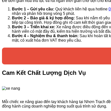
Để đơn giản hóa thủ tục và rút ngắn thời gian chờ đợi cho kh
Bước 1 – Gửi yêu cầu:
Quý khách liên hệ qua hotline
0
nhận và phản hồi trong vòng 5 phút.
Bước 2 – Báo giá & ký hợp đồng:
Sau khi nắm rõ yêu c
tiếp tại công trình. Hợp đồng ghi rõ cam kết thời gian g
Bước 3 – Triển khai xe:
Xe nâng được điều động đến vị t
hành viên có mặt đầy đủ, kiểm tra hiện trường và bắt đầ
Bước 4 – Nghiệm thu & thanh toán:
Sau khi hoàn tất 
mặt, có xuất hóa đơn VAT theo yêu cầu.
Cam Kết Chất Lượng Dịch Vụ
Mỗi chiếc xe nâng giao đến tay khách hàng tại Nhơn Trạch đều
đồng hành cùng doanh nghiệp trong suốt quá trình sử dụng.