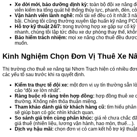
Xe đời mới, bảo dưỡng định kỳ:
toàn bộ đội xe nâng đề
viên kiểm tra tổng quát hệ thống thủy lực, phanh, đèn, còi
Vận hành viên lành nghề:
mỗi tài xế đều có ít nhất 3 
bãi. Chúng tôi cũng thường xuyên tập huấn kỹ năng PC
Hỗ trợ kỹ thuật 24/7:
trong trường hợp xe gặp sự cố kỹ 
nhanh, chúng tôi lập tức điều xe dự phòng thay thế, khô
Bảo hiểm trách nhiệm:
mọi xe nâng cho thuê đều được 
muốn.
Kinh Nghiệm Chọn Đơn Vị Thuê Xe Nâ
Thị trường cho thuê xe nâng tại Nhơn Trạch hiện có nhiều đơn
các yếu tố sau trước khi ra quyết định.
Kiểm tra thực tế đội xe:
một đơn vị uy tín thường sẵn l
cáo “đội xe lớn nhất”.
Ràng buộc rõ ràng trên hợp đồng:
hợp đồng thuê xe cầ
thường. Không nên thỏa thuận miệng.
Tham khảo đánh giá từ khách hàng cũ:
tìm hiểu phản
sẽ giúp bạn có góc nhìn khách quan.
So sánh giá trên cùng phân khúc:
giá rẻ chưa chắc đã
giá thuê (nhiên liệu, lương vận hành, hao mòn, thuế…).
Dịch vụ hậu mãi:
chọn đơn vị có cam kết hỗ trợ kỹ thuậ