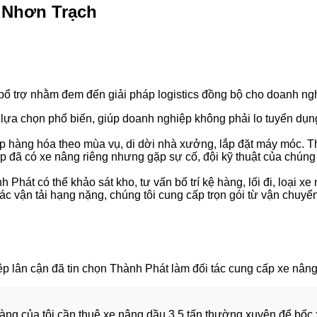
 Nhơn Trạch
ổ trợ nhằm đem đến giải pháp logistics đồng bộ cho doanh ngh
 lựa chọn phổ biến, giúp doanh nghiệp không phải lo tuyển dụng
p hàng hóa theo mùa vụ, di dời nhà xưởng, lắp đặt máy móc. Thờ
 đã có xe nâng riêng nhưng gặp sự cố, đội kỹ thuật của chúng t
Phát có thể khảo sát kho, tư vấn bố trí kệ hàng, lối đi, loại xe
ác vận tải hạng nặng, chúng tôi cung cấp trọn gói từ vận chuyển
p lân cận đã tin chọn Thành Phát làm đối tác cung cấp xe nâng
ng của tôi cần thuê xe nâng dầu 3.5 tấn thường xuyên để bốc x