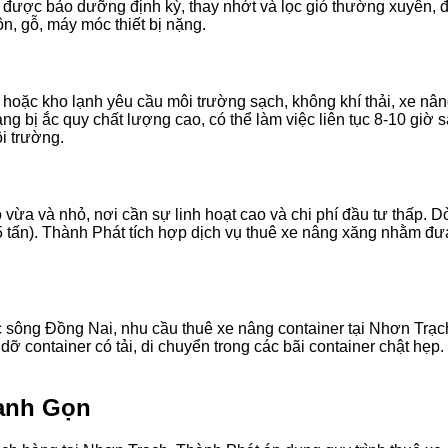
e được bảo dưỡng định kỳ, thay nhớt và lọc gió thường xuyên, đ
n, gỗ, máy móc thiết bị nặng.
oặc kho lạnh yêu cầu môi trường sạch, không khí thải, xe nâng
rang bị ắc quy chất lượng cao, có thể làm việc liên tục 8-10 giờ
ôi trường.
a và nhỏ, nơi cần sự linh hoạt cao và chi phí đầu tư thấp. Dò
.5 tấn). Thành Phát tích hợp dịch vụ thuê xe nâng xăng nhằm đưa
 sông Đồng Nai, nhu cầu thuê xe nâng container tại Nhơn Trạch
ỡ container có tải, di chuyển trong các bãi container chật hẹp. 
hanh Gọn