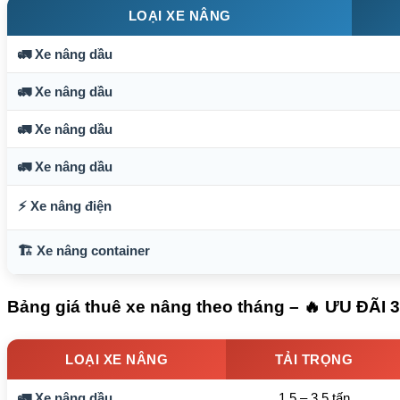
LOẠI XE NÂNG
🚛 Xe nâng dầu
🚛 Xe nâng dầu
🚛 Xe nâng dầu
🚛 Xe nâng dầu
⚡ Xe nâng điện
🏗️ Xe nâng container
Bảng giá thuê xe nâng theo tháng – 🔥 ƯU Đ
LOẠI XE NÂNG
TẢI TRỌNG
🚛 Xe nâng dầu
1.5 – 3.5 tấn