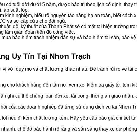
u có tuổi đời dưới 5 năm, được bảo trì theo lịch cố định, thay t
, áp suất lốp.
năm kinh nghiệm, hiểu rõ nguyên tắc nâng hạ an toàn, biết cách 
CC và sơ cấp cứu cho đội ngũ.
thuật, đội kỹ thuật của Thành Phát sẽ có mặt tại hiện trường t
ng làm gián đoạn tiến độ công việc.
mua bảo hiểm trách nhiệm dân sự và bảo hiểm tài sản, bảo vệ
ng Uy Tín Tại Nhơn Trạch
 vị với quy mô và chất lượng khác nhau. Để tránh rủi ro về tài
òng cho khách hàng đến tận nơi xem xe, kiểm tra giấy tờ, tem k
n ghi cụ thể chủng loại, đời xe, tải trọng, thời gian giao nhận, 
 hồi của các doanh nghiệp đã từng sử dụng dịch vụ tại Nhơn Tr
 tốt nếu đi kèm chất lượng kém. Hãy yêu cầu báo giá chi tiết từ
t nhanh, chế độ bảo hành rõ ràng và sẵn sàng thay xe dự phòng