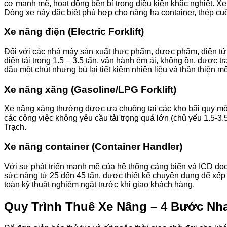
cơ mạnh mẽ, hoạt động bền bỉ trong điều kiện khắc nghiệt. X
Dòng xe này đặc biệt phù hợp cho nâng hạ container, thép cuộ
Xe nâng điện (Electric Forklift)
Đối với các nhà máy sản xuất thực phẩm, dược phẩm, điện tử h
điện tải trọng 1.5 – 3.5 tấn, vận hành êm ái, không ồn, được t
dầu một chút nhưng bù lại tiết kiệm nhiên liệu và thân thiện m
Xe nâng xăng (Gasoline/LPG Forklift)
Xe nâng xăng thường được ưa chuộng tại các kho bãi quy mô vừ
các công việc không yêu cầu tải trọng quá lớn (chủ yếu 1.5-3
Trạch.
Xe nâng container (Container Handler)
Với sự phát triển mạnh mẽ của hệ thống cảng biển và ICD dọc
sức nâng từ 25 đến 45 tấn, được thiết kế chuyên dụng để xếp d
toàn kỹ thuật nghiêm ngặt trước khi giao khách hàng.
Quy Trình Thuê Xe Nâng – 4 Bước N