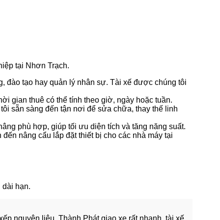
iệp tại Nhơn Trạch.
, đào tạo hay quản lý nhân sự. Tài xế được chúng tôi
i gian thuê có thể tính theo giờ, ngày hoặc tuần.
ôi sẵn sàng đến tận nơi để sửa chữa, thay thế linh
 nâng phù hợp, giúp tối ưu diện tích và tăng năng suất.
 đến nâng cẩu lắp đặt thiết bị cho các nhà máy tại
 dài hạn.
ếp nguyên liệu. Thành Phát giao xe rất nhanh, tài xế