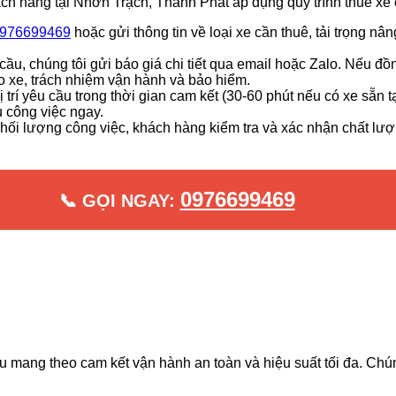
ách hàng tại Nhơn Trạch, Thành Phát áp dụng quy trình thuê xe
976699469
hoặc gửi thông tin về loại xe cần thuê, tải trọng nân
ầu, chúng tôi gửi báo giá chi tiết qua email hoặc Zalo. Nếu đồ
iao xe, trách nhiệm vận hành và bảo hiểm.
rí yêu cầu trong thời gian cam kết (30-60 phút nếu có xe sẵn t
u công việc ngay.
khối lượng công việc, khách hàng kiểm tra và xác nhận chất lư
0976699469
📞 GỌI NGAY:
 mang theo cam kết vận hành an toàn và hiệu suất tối đa. Chún