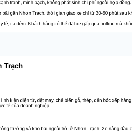
cạnh tranh, minh bạch, không phát sinh chi phí ngoài hợp đồng
o bãi gần Nhơn Trạch, thời gian giao xe chỉ từ 30-60 phút sau k
ày lễ, ca đêm. Khách hàng có thể đặt xe gấp qua hotline mà kh
n Trạch
 linh kiện điện tử, dệt may, chế biến gỗ, thép, đến bốc xếp hà
hực tế của doanh nghiệp.
ông trường và kho bãi ngoài trời ở Nhơn Trạch. Xe nâng dầu củ