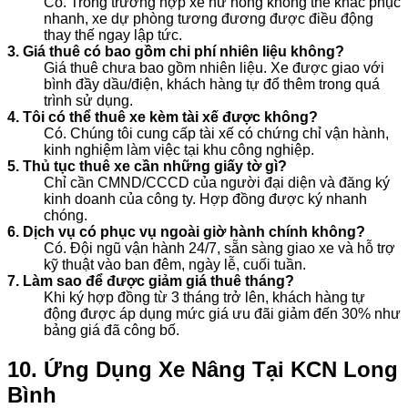
Có. Trong trường hợp xe hư hỏng không thể khắc phục
nhanh, xe dự phòng tương đương được điều động
thay thế ngay lập tức.
3. Giá thuê có bao gồm chi phí nhiên liệu không?
Giá thuê chưa bao gồm nhiên liệu. Xe được giao với
bình đầy dầu/điện, khách hàng tự đổ thêm trong quá
trình sử dụng.
4. Tôi có thể thuê xe kèm tài xế được không?
Có. Chúng tôi cung cấp tài xế có chứng chỉ vận hành,
kinh nghiệm làm việc tại khu công nghiệp.
5. Thủ tục thuê xe cần những giấy tờ gì?
Chỉ cần CMND/CCCD của người đại diện và đăng ký
kinh doanh của công ty. Hợp đồng được ký nhanh
chóng.
6. Dịch vụ có phục vụ ngoài giờ hành chính không?
Có. Đội ngũ vận hành 24/7, sẵn sàng giao xe và hỗ trợ
kỹ thuật vào ban đêm, ngày lễ, cuối tuần.
7. Làm sao để được giảm giá thuê tháng?
Khi ký hợp đồng từ 3 tháng trở lên, khách hàng tự
động được áp dụng mức giá ưu đãi giảm đến 30% như
bảng giá đã công bố.
10. Ứng Dụng Xe Nâng Tại KCN Long
Bình