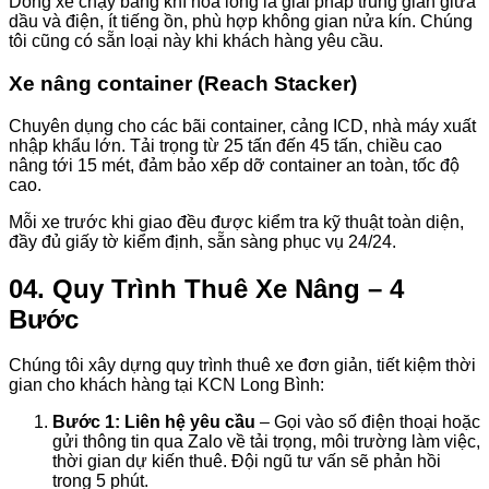
Dòng xe chạy bằng khí hóa lỏng là giải pháp trung gian giữa
dầu và điện, ít tiếng ồn, phù hợp không gian nửa kín. Chúng
tôi cũng có sẵn loại này khi khách hàng yêu cầu.
Xe nâng container (Reach Stacker)
Chuyên dụng cho các bãi container, cảng ICD, nhà máy xuất
nhập khẩu lớn. Tải trọng từ 25 tấn đến 45 tấn, chiều cao
nâng tới 15 mét, đảm bảo xếp dỡ container an toàn, tốc độ
cao.
Mỗi xe trước khi giao đều được kiểm tra kỹ thuật toàn diện,
đầy đủ giấy tờ kiểm định, sẵn sàng phục vụ 24/24.
04. Quy Trình Thuê Xe Nâng – 4
Bước
Chúng tôi xây dựng quy trình thuê xe đơn giản, tiết kiệm thời
gian cho khách hàng tại KCN Long Bình:
Bước 1: Liên hệ yêu cầu
– Gọi vào số điện thoại hoặc
gửi thông tin qua Zalo về tải trọng, môi trường làm việc,
thời gian dự kiến thuê. Đội ngũ tư vấn sẽ phản hồi
trong 5 phút.