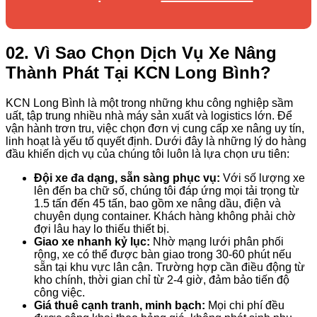
02. Vì Sao Chọn Dịch Vụ Xe Nâng
Thành Phát Tại KCN Long Bình?
KCN Long Bình là một trong những khu công nghiệp sầm
uất, tập trung nhiều nhà máy sản xuất và logistics lớn. Để
vận hành trơn tru, việc chọn đơn vị cung cấp xe nâng uy tín,
linh hoạt là yếu tố quyết định. Dưới đây là những lý do hàng
đầu khiến dịch vụ của chúng tôi luôn là lựa chọn ưu tiên:
Đội xe đa dạng, sẵn sàng phục vụ:
Với số lượng xe
lên đến ba chữ số, chúng tôi đáp ứng mọi tải trọng từ
1.5 tấn đến 45 tấn, bao gồm xe nâng dầu, điện và
chuyên dụng container. Khách hàng không phải chờ
đợi lâu hay lo thiếu thiết bị.
Giao xe nhanh kỷ lục:
Nhờ mạng lưới phân phối
rộng, xe có thể được bàn giao trong 30-60 phút nếu
sẵn tại khu vực lân cận. Trường hợp cần điều động từ
kho chính, thời gian chỉ từ 2-4 giờ, đảm bảo tiến độ
công việc.
Giá thuê cạnh tranh, minh bạch:
Mọi chi phí đều