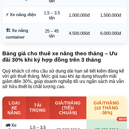
tấn
1.5 – 3.5
⚡ Xe nâng điện
1.000.000đ
1.500.000đ
tấn
🏗️ Xe nâng
25 – 45
4.500.000đ
6.000.000đ
tấn
container
Bảng giá cho thuê xe nâng theo tháng – Ưu
đãi 30% khi ký hợp đồng trên 3 tháng
Quý khách có nhu cầu sử dụng dài hạn sẽ tiết kiệm đáng kể
với gói thuê tháng. Mức giá sau khi áp dụng khuyến mãi
giảm đến 30%, giúp doanh nghiệp tối ưu ngân sách mà vẫn
sở hữu thiết bị chất lượng cao.
LOẠI
GIÁ/THÁNG
GIÁ/THÁNG
TẢI
XE
(TIÊU
(≥3 THÁNG
TRỌNG
NÂNG
CHUẨN)
-30%)
🚛 Xe
1.5 – 3.5