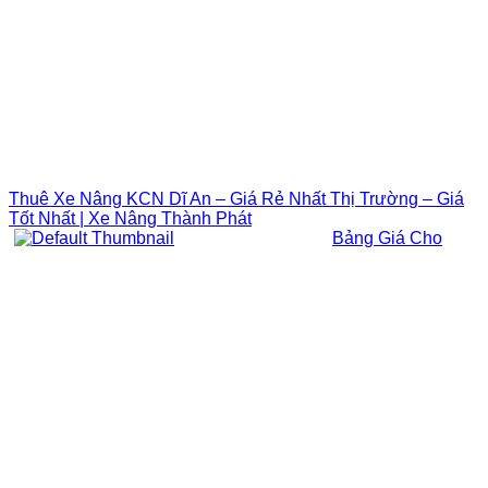
Thuê Xe Nâng KCN Dĩ An – Giá Rẻ Nhất Thị Trường – Giá
Tốt Nhất | Xe Nâng Thành Phát
Bảng Giá Cho