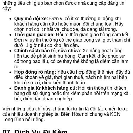
những tiêu chí giúp bạn chọn được nhà cung cấp đáng tin
cậy:
Quy mô đội xe:
Đơn vị có ít xe thường bị động khi
khách hàng cần gấp hoặc muốn đổi chủng loại. Hãy
chọn nơi có ít nhất vài chục xe, đa dạng tải trọng.
Thời gian giao xe:
Hỏi rõ thời gian giao hàng cam kết.
Đơn vị uy tín thường có thể giao trong vài giờ, thậm chí
dưới 1 giờ nếu có kho lân cận.
Chính sách bảo trì, sửa chữa:
Xe nâng hoạt động
liên tục dễ phát sinh hư hỏng. Cam kết khắc phục sự
cố trong bao lâu, có xe thay thế không là điểm cần làm
rõ.
Hợp đồng rõ ràng:
Yêu cầu hợp đồng thể hiện đầy đủ
điều khoản về giá, thời gian thuê, trách nhiệm hai bên
khi có sự cố, điều kiện thanh toán.
Đánh giá từ khách hàng cũ:
Hỏi xin thông tin khách
hàng đã sử dụng hoặc tìm kiếm phản hồi trên mạng xã
hội, diễn đàn doanh nghiệp.
Với những tiêu chí này, chúng tôi tự tin là đối tác chiến lược
của nhiều doanh nghiệp tại Biên Hòa nói chung và KCN
Long Bình nói riêng.
07. Dịch Vụ Đi Kèm