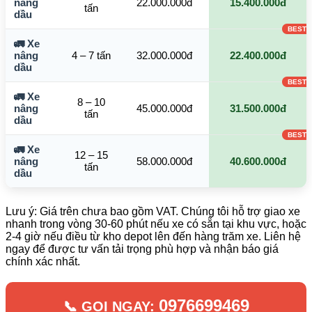
nâng
22.000.000đ
15.400.000đ
tấn
dầu
🚛 Xe
nâng
4 – 7 tấn
32.000.000đ
22.400.000đ
dầu
🚛 Xe
8 – 10
nâng
45.000.000đ
31.500.000đ
tấn
dầu
🚛 Xe
12 – 15
nâng
58.000.000đ
40.600.000đ
tấn
dầu
Lưu ý: Giá trên chưa bao gồm VAT. Chúng tôi hỗ trợ giao xe
nhanh trong vòng 30-60 phút nếu xe có sẵn tại khu vực, hoặc
2-4 giờ nếu điều từ kho depot lên đến hàng trăm xe. Liên hệ
ngay để được tư vấn tải trọng phù hợp và nhận báo giá
chính xác nhất.
0976699469
📞 GỌI NGAY: