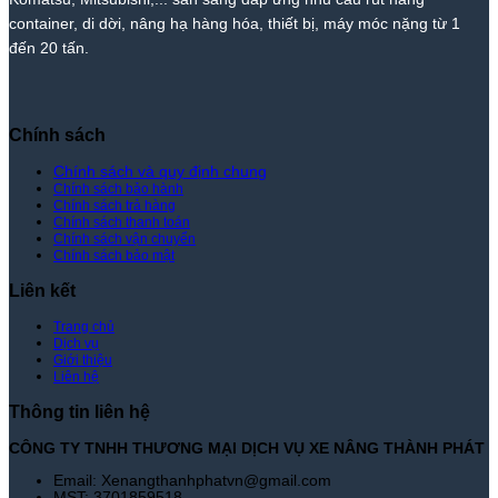
Giá
Nhất
container, di dời, nâng hạ hàng hóa, thiết bị, máy móc nặng từ 1
Tốt
Thị
đến 20 tấn.
Nhất
Trường
|
–
Xe
Giá
Nâng
Tốt
Thành
Nhất
Chính sách
Phát
|
Xe
Chính sách và quy định chung
Chính sách bảo hành
Nâng
Chính sách trả hàng
Thành
Chính sách thanh toán
Phát
Chính sách vận chuyển
Chính sách bảo mật
Liên kết
Trang chủ
Dịch vụ
Giới thiệu
Liên hệ
Thông tin liên hệ
CÔNG TY TNHH THƯƠNG MẠI DỊCH VỤ XE NÂNG THÀNH PHÁT
Email: Xenangthanhphatvn@gmail.com
MST: 3701859518