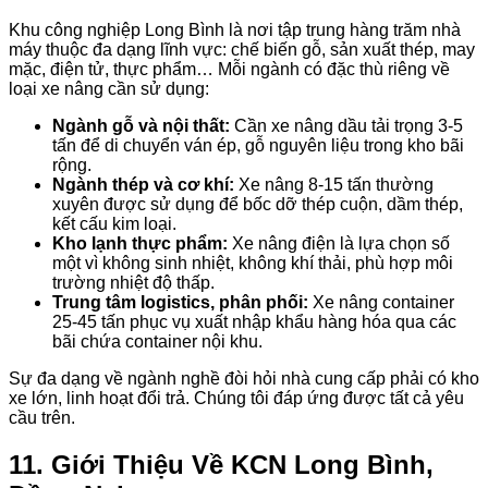
Khu công nghiệp Long Bình là nơi tập trung hàng trăm nhà
máy thuộc đa dạng lĩnh vực: chế biến gỗ, sản xuất thép, may
mặc, điện tử, thực phẩm… Mỗi ngành có đặc thù riêng về
loại xe nâng cần sử dụng:
Ngành gỗ và nội thất:
Cần xe nâng dầu tải trọng 3-5
tấn để di chuyển ván ép, gỗ nguyên liệu trong kho bãi
rộng.
Ngành thép và cơ khí:
Xe nâng 8-15 tấn thường
xuyên được sử dụng để bốc dỡ thép cuộn, dầm thép,
kết cấu kim loại.
Kho lạnh thực phẩm:
Xe nâng điện là lựa chọn số
một vì không sinh nhiệt, không khí thải, phù hợp môi
trường nhiệt độ thấp.
Trung tâm logistics, phân phối:
Xe nâng container
25-45 tấn phục vụ xuất nhập khẩu hàng hóa qua các
bãi chứa container nội khu.
Sự đa dạng về ngành nghề đòi hỏi nhà cung cấp phải có kho
xe lớn, linh hoạt đổi trả. Chúng tôi đáp ứng được tất cả yêu
cầu trên.
11. Giới Thiệu Về KCN Long Bình,