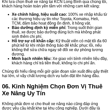
Khi lựa chọn thuê xe nâng tại KCN Long Bình qua chúng tôi,
khách hàng hoàn toàn yên tâm với những cam kết vàng:
Xe chính hãng, hiệu suất cao:
100% xe nhập khẩu từ
các thương hiệu uy tín như Toyota, Komatsu, Heli,
TCM, đảm bảo hoạt động ổn định, ít hỏng vặt.
Bảo dưỡng định kỳ miễn phí:
Trong suốt thời gian
thuê, xe được bảo dưỡng đúng lịch mà không phát
sinh thêm chi phí.
Hỗ trợ sự cố khẩn cấp:
Kỹ thuật viên có mặt tối đa 60
phút kể từ khi nhận thông báo để khắc phục lỗi, nếu
không thể sửa chữa ngay sẽ đổi xe dự phòng tương
đương.
Minh bạch nhiên liệu:
Xe giao với bình nhiên liệu đầy,
khách hàng chỉ trả tiền thuê, không lo chi phí ẩn.
Chúng tôi hiểu rằng mỗi giờ gián đoạn sản xuất đều gây thiệt
hại lớn, vì vậy chất lượng dịch vụ luôn đặt lên hàng đầu.
06. Kinh Nghiệm Chọn Đơn Vị Thuê
Xe Nâng Uy Tín
Không phải đơn vị cho thuê xe nâng nào cũng đáp ứng
được yêu cầu khắt khe tại khu công nghiệp. Dưới đây là