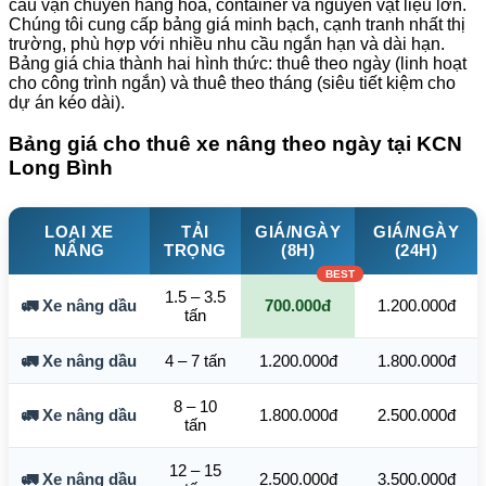
cầu vận chuyển hàng hóa, container và nguyên vật liệu lớn.
Chúng tôi cung cấp bảng giá minh bạch, cạnh tranh nhất thị
trường, phù hợp với nhiều nhu cầu ngắn hạn và dài hạn.
Bảng giá chia thành hai hình thức: thuê theo ngày (linh hoạt
cho công trình ngắn) và thuê theo tháng (siêu tiết kiệm cho
dự án kéo dài).
Bảng giá cho thuê xe nâng theo ngày tại KCN
Long Bình
LOẠI XE
TẢI
GIÁ/NGÀY
GIÁ/NGÀY
NÂNG
TRỌNG
(8H)
(24H)
1.5 – 3.5
🚛 Xe nâng dầu
700.000đ
1.200.000đ
tấn
🚛 Xe nâng dầu
4 – 7 tấn
1.200.000đ
1.800.000đ
8 – 10
🚛 Xe nâng dầu
1.800.000đ
2.500.000đ
tấn
12 – 15
🚛 Xe nâng dầu
2.500.000đ
3.500.000đ