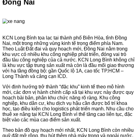
Đồng Nai
KCN Long Bình tọa lạc tại thành phố Biên Hòa, tỉnh Đồng
Nai, một trong những vùng kinh tế trọng điểm phía Nam.
Theo Luật Đất đai và quy hoạch mới, Đồng Nai nằm trong
khu vực có nhiều khu công nghiệp phát triển, đóng vai trò
đầu tàu công nghiệp của cả nước. KCN Long Bình không chỉ
là khu vực tập trung sản xuất mà còn là đầu mối giao thương
với hạ tầng đồng bộ: gần Quốc lộ 1A, cao tốc TP.HCM –
Long Thành và cảng cạn ICD.
Với định hướng trở thành “đặc khu” kinh tế theo mô hình
mới, các đơn vị hành chính cấp xã tại khu vực này được quy
hoạch bài bản, phân khu chức năng rõ ràng. Khu công
nghiệp, khu dân cư, khu dịch vụ hậu cần được bố trí khoa
học, tạo điều kiện cho logistics phát triển mạnh. Nhu cầu cho
thuê xe nâng tại KCN Long Bình vì thế tăng cao liên tục, đặc
biệt vào các mùa cao điểm sản xuất.
Theo bản đồ quy hoạch mới nhất, KCN Long Bình còn nhiều
quỹ đất mở rộng, thu hút thêm nhà máy trong và ngoài nước.