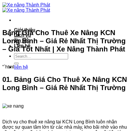
Bỏ
qua
nội
dung
Giới thiệu
Bảng Giá Cho Thuê Xe Nâng KCN
Dịch vụ
Long Bình – Giá Rẻ Nhất Thị Trường
Tin tức
Liên hệ
– Giá Tốt Nhất | Xe Nâng Thành Phát
“`html
liên hệ
01. Bảng Giá Cho Thuê Xe Nâng KCN
Long Bình – Giá Rẻ Nhất Thị Trường
Dịch vụ cho thuê xe nâng tại KCN Long Bình luôn nhận
được sự quan tâm lớn từ các nhà máy, kho bãi nhờ vào nhu