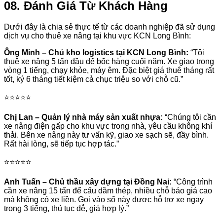
08. Đánh Giá Từ Khách Hàng
Dưới đây là chia sẻ thực tế từ các doanh nghiệp đã sử dụng
dịch vụ cho thuê xe nâng tại khu vực KCN Long Bình:
Ông Minh – Chủ kho logistics tại KCN Long Bình:
“Tôi
thuê xe nâng 5 tấn dầu để bốc hàng cuối năm. Xe giao trong
vòng 1 tiếng, chạy khỏe, máy êm. Đặc biệt giá thuê tháng rất
tốt, ký 6 tháng tiết kiệm cả chục triệu so với chỗ cũ.”
⭐⭐⭐⭐⭐
Chị Lan – Quản lý nhà máy sản xuất nhựa:
“Chúng tôi cần
xe nâng điện gấp cho khu vực trong nhà, yêu cầu không khí
thải. Bên xe nâng này tư vấn kỹ, giao xe sạch sẽ, đầy bình.
Rất hài lòng, sẽ tiếp tục hợp tác.”
⭐⭐⭐⭐⭐
Anh Tuấn – Chủ thầu xây dựng tại Đồng Nai:
“Công trình
cần xe nâng 15 tấn để cẩu dầm thép, nhiều chỗ báo giá cao
mà không có xe liền. Gọi vào số này được hỗ trợ xe ngay
trong 3 tiếng, thủ tục dễ, giá hợp lý.”