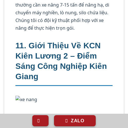
thường cần xe nâng 7-15 tấn để nâng hạ, di
chuyển máy nghiền, lò nung, silo chứa liệu.
Chúng tôi có đội kỹ thuật phối hợp với xe
nâng để thực hiện trọn gói.
11. Giới Thiệu Về KCN
Kiên Lương 2 – Điểm
Sáng Công Nghiệp Kiên
Giang
KCN Kiên Lương 2 nằm trên địa bàn xã
ZALO
Dương Hòa và thị trấn Kiên Lương, huyện