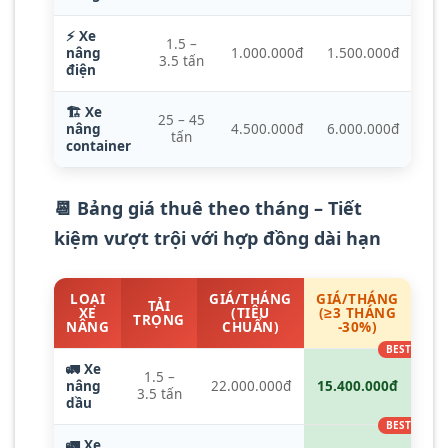
⚡ Xe
1.5 –
nâng
1.000.000đ
1.500.000đ
3.5 tấn
điện
🏗️ Xe
25 – 45
nâng
4.500.000đ
6.000.000đ
tấn
container
📆 Bảng giá thuê theo tháng – Tiết
kiệm vượt trội với hợp đồng dài hạn
LOẠI
GIÁ/THÁNG
GIÁ/THÁNG
TẢI
XE
(TIÊU
(≥3 THÁNG
TRỌNG
NÂNG
CHUẨN)
-30%)
🚛 Xe
1.5 –
nâng
22.000.000đ
15.400.000đ
3.5 tấn
dầu
🚛 Xe