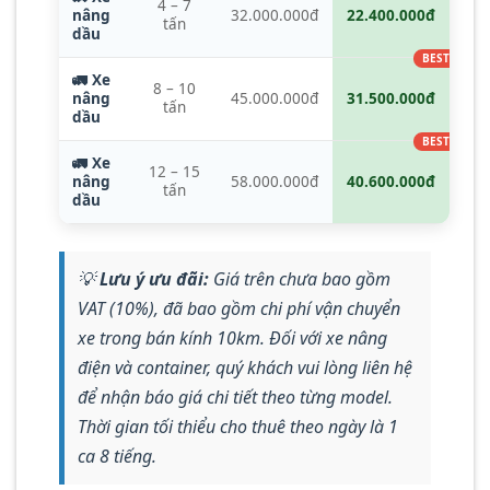
4 – 7
nâng
32.000.000đ
22.400.000đ
tấn
dầu
🚛 Xe
8 – 10
nâng
45.000.000đ
31.500.000đ
tấn
dầu
🚛 Xe
12 – 15
nâng
58.000.000đ
40.600.000đ
tấn
dầu
💡
Lưu ý ưu đãi:
Giá trên chưa bao gồm
VAT (10%), đã bao gồm chi phí vận chuyển
xe trong bán kính 10km. Đối với xe nâng
điện và container, quý khách vui lòng liên hệ
để nhận báo giá chi tiết theo từng model.
Thời gian tối thiểu cho thuê theo ngày là 1
ca 8 tiếng.