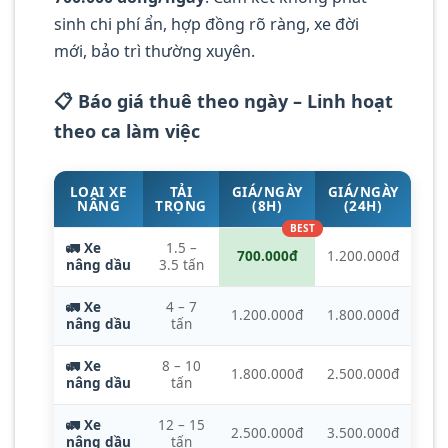
sinh chi phí ẩn, hợp đồng rõ ràng, xe đời
mới, bảo trì thường xuyên.
📋 Báo giá thuê theo ngày – Linh hoạt
theo ca làm việc
LOẠI XE
TẢI
GIÁ/NGÀY
GIÁ/NGÀY
NÂNG
TRỌNG
(8H)
(24H)
🚛 Xe
1.5 –
700.000đ
1.200.000đ
nâng dầu
3.5 tấn
🚛 Xe
4 – 7
1.200.000đ
1.800.000đ
nâng dầu
tấn
🚛 Xe
8 – 10
1.800.000đ
2.500.000đ
nâng dầu
tấn
🚛 Xe
12 – 15
2.500.000đ
3.500.000đ
nâng dầu
tấn