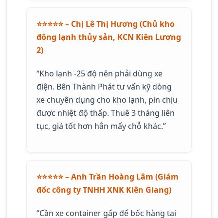
⭐️⭐️⭐️⭐️⭐️ – Chị Lê Thị Hương (Chủ kho
đông lạnh thủy sản, KCN Kiên Lương
2)
“Kho lạnh -25 độ nên phải dùng xe
điện. Bên Thành Phát tư vấn kỹ dòng
xe chuyên dụng cho kho lạnh, pin chịu
được nhiệt độ thấp. Thuê 3 tháng liên
tục, giá tốt hơn hẳn mấy chỗ khác.”
⭐️⭐️⭐️⭐️⭐️ – Anh Trần Hoàng Lâm (Giám
đốc công ty TNHH XNK Kiên Giang)
“Cần xe container gấp để bốc hàng tại