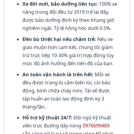
Xe đời mới, bảo dưỡng liên tục:
100% xe
nâng trong đội đều từ 2019 trở lại đây,
được bảo dưỡng định kỳ theo khung giờ
nghiêm ngặt. Tỷ lệ hỏng hóc dưới 0.5%.
Đền bù thiệt hại nếu chậm trễ:
Nếu xe
giao muộn hơn cam kết, chúng tôi giảm
trừ trực tiếp 10-30% giá trị hợp đồng tùy
mức độ ảnh hưởng đến tiến độ của bạn.
An toàn vận hành là trên hết:
Mỗi xe
đều được trang bị cảm biến lùi, còi báo
động, bình chữa cháy mini. Tài xế được
tập huấn an toàn lao động định kỳ 3
tháng/lần.
Hỗ trợ kỹ thuật 24/7:
Đội ngũ kỹ thuật
viên trực đường dây nóng
0976699469
sẵn sàng xử lý sự cố trong vòng 60 phút,