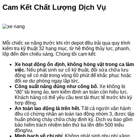
Cam Kết Chất Lượng Dịch Vụ
Mỗi chiếc xe nâng trước khi rời depot đều trải qua quy trình
kiểm tra kỹ thuật 32 hạng mục, từ hệ thống thủy lực, phanh,
lốp đến đèn chiếu sáng. Chúng tôi cam kết:
Xe hoạt động ổn định, không hỏng vặt trong ca làm
việc.
Nếu phát sinh sự cố kỹ thuật, đội sửa chữa lưu
động sẽ có mặt trong vòng 60 phút để khắc phục hoặc
đổi xe dự phòng ngay lập tức.
Công suất nâng đúng như công bố.
Xe không bị
“độ” tải trọng ảo, tem kiểm định an toàn còn hiệu lực.
Khách hàng có thể yêu cầu test tải thực tế trước khi ký
hợp đồng.
An toàn lao động là trên hết.
Tất cả người vận hành
đều có chứng nhận an toàn lao động nhóm 3, được tập
huấn phòng cháy chữa cháy định kỳ. Dịch vụ bao gồm
bảo hiểm trách nhiệm bên thứ ba lên đến 500 triệu
đồng/vụ.
Minh bạch về chi phí.
Không phát sinh phụ phí xăng