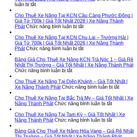
Nâng
ở
luận bị tắt
Tại
Cho
Lộc
Thuê
Cho Thuê Xe Nâng Tại KCN Cầu Cảng Phước Đông |
Ninh
Xe
Giá Từ 700k | Giá Tốt Nhất 2026 | Xe Nâng Thành
|
Nâng
ở
Phát
Chức năng bình luận bị tắt
Giá
Tại
Cho
Từ
Bình
Thuê
Cho Thuê Xe Nâng Tại KCN Chu Lai – Trường Hải |
700k
Đại
Xe
Giá Từ 700k | Giá Tốt Nhất 2026 | Xe Nâng Thành
|
|
Nâng
ở
Phát
Chức năng bình luận bị tắt
Giá
Giá
Tại
Cho
Tốt
Từ
KCN
Thuê
Bảng Giá Cho Thuê Xe Nâng KCN Trà Nóc 1 – Giá Rẻ
Nhất
700k
Cầu
Xe
Nhất Thị Trường – Giá Tốt Nhất | Xe Nâng Thành Phát
2026
|
ở
Cảng
Nâng
Chức năng bình luận bị tắt
|
Giá
Bảng
Phước
Tại
Xe
Tốt
Giá
Đông
KCN
Cho Thuê Xe Nâng Tại Diên Khánh – Giá Tốt Nhất |
Nâng
Nhất
Cho
|
Chu
ở
Xe Nâng Thành Phát
Chức năng bình luận bị tắt
Thành
2026
Thuê
Giá
Lai
Cho
Phát
|
Xe
Từ
–
Thuê
Cho Thuê Xe Nâng Tại Bắc Trà My – Giá Tốt Nhất | Xe
Xe
Nâng
700k
Trường
ở
Xe
Nâng Thành Phát
Chức năng bình luận bị tắt
Nâng
KCN
|
Hải
Cho
Nâng
Thành
Trà
Giá
|
Thuê
Tại
Cho Thuê Xe Nâng Tại Tam Kỳ – Giá Tốt Nhất | Xe
Phát
Nóc
Tốt
Giá
Xe
ở
Diên
Nâng Thành Phát
Chức năng bình luận bị tắt
1
Nhất
Từ
Nâng
Cho
Khánh
–
2026
700k
Tại
Thuê
–
Bảng Giá Cho Thuê Xe Nâng Hòa Vang – Giá Rẻ Nhất
Giá
|
|
Bắc
Xe
Giá
Thị Trường – Giá Tốt Nhất | Xe Nâng Thành Phát