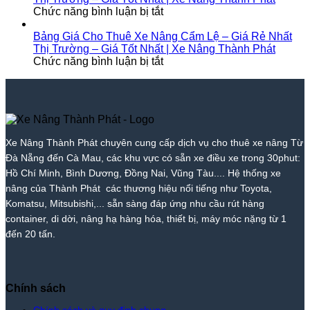
Rẻ
ở
Xe
Giá
Trà
Nâng
Tốt
Chức năng bình luận bị tắt
Nhất
Bảng
Nâng
Tốt
My
Tại
Nhất
Thị
Giá
Thành
Nhất
–
Tam
|
Bảng Giá Cho Thuê Xe Nâng Cẩm Lệ – Giá Rẻ Nhất
Trường
Cho
Phát
2026
Giá
Kỳ
Xe
Thị Trường – Giá Tốt Nhất | Xe Nâng Thành Phát
–
Thuê
ở
|
Tốt
–
Nâng
Chức năng bình luận bị tắt
Giá
Xe
Bảng
Xe
Nhất
Giá
Thành
Tốt
Nâng
Giá
Nâng
|
Tốt
Phát
Nhất
Hòa
Cho
Thành
Xe
Nhất
|
Vang
Thuê
Phát
Nâng
|
Xe
–
Xe
Thành
Xe
Nâng
Giá
Nâng
Phát
Nâng
Xe Nâng Thành Phát chuyên cung cấp dịch vụ cho thuê xe nâng Từ
Thành
Rẻ
Cẩm
Thành
Đà Nẵng đến Cà Mau, các khu vực có sẵn xe điều xe trong 30phut:
Phát
Nhất
Lệ
Phát
Thị
–
Hồ Chí Minh, Bình Dương, Đồng Nai, Vũng Tàu.... Hệ thống xe
Trường
Giá
nâng của Thành Phát các thương hiệu nổi tiếng như Toyota,
–
Rẻ
Komatsu, Mitsubishi,... sẵn sàng đáp ứng nhu cầu rút hàng
Giá
Nhất
container, di dời, nâng hạ hàng hóa, thiết bị, máy móc nặng từ 1
Tốt
Thị
đến 20 tấn.
Nhất
Trường
|
–
Xe
Giá
Nâng
Tốt
Thành
Nhất
Chính sách
Phát
|
Xe