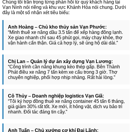
Chúng tôi trân trọng từng phản hồi từ quý khách hàng tại
Vạn Ninh nói riêng và khu vực Khánh Hòa nói chung. Dưới
đây là một số nhận xét tiêu biểu:
Anh Hoàng – Chủ kho thủy sản Vạn Phước:
“Mình thuê xe nâng dầu 3.5 tấn để xếp hàng đông lạnh.
Xe giao nhanh chỉ sau 45 phút gọi, máy chạy khỏe, thợ
vận hành cẩn thận. Giá cả hợp lý, sẽ ủng hộ dài dài.”
Chị Lan – Quản lý dự án xây dựng Vạn Lương:
“Công trình cần nâng khung kèo thép gấp. Bên Thành
Phát điều xe nâng 7 tấn kèm xe cẩu trong 3 giờ. Thợ
chuyên nghiệp, phối hợp nhịp nhàng. Rất hài lòng.”
Cô Thủy – Doanh nghiệp logistics Vạn Giã:
“Tôi ký hợp đồng thuê xe nâng container 45 tấn 6 tháng,
giá giảm 30% rất tốt. Xe mới, ít hỏng vặt, dịch vụ bảo trì
nhanh. Đối tác đáng tin cậy.”
Anh Tuấn – Chủ xưởng cơ khí Đại Lãnh: