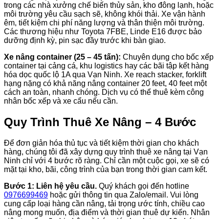
trong các nhà xưởng chế biến thủy sản, kho đông lạnh, hoặc
môi trường yêu cầu sạch sẽ, không khói thải. Xe vận hành
êm, tiết kiệm chi phí năng lượng và thân thiện môi trường.
Các thương hiệu như Toyota 7FBE, Linde E16 được bảo
dưỡng định kỳ, pin sạc đầy trước khi bàn giao.
Xe nâng container (25 – 45 tấn):
Chuyên dụng cho bốc xếp
container tại cảng cá, khu logistics hay các bãi tập kết hàng
hóa dọc quốc lộ 1A qua Vạn Ninh. Xe reach stacker, forklift
hạng nặng có khả năng nâng container 20 feet, 40 feet một
cách an toàn, nhanh chóng. Dịch vụ có thể thuê kèm công
nhân bốc xếp và xe cẩu nếu cần.
Quy Trình Thuê Xe Nâng – 4 Bước
Để đơn giản hóa thủ tục và tiết kiệm thời gian cho khách
hàng, chúng tôi đã xây dựng quy trình thuê xe nâng tại Vạn
Ninh chỉ với 4 bước rõ ràng. Chỉ cần một cuộc gọi, xe sẽ có
mặt tại kho, bãi, công trình của bạn trong thời gian cam kết.
Bước 1: Liên hệ yêu cầu.
Quý khách gọi đến hotline
0976699469
hoặc gửi thông tin qua Zalo/email. Vui lòng
cung cấp loại hàng cần nâng, tải trọng ước tính, chiều cao
nâng mong muốn, địa điểm và thời gian thuê dự kiến. Nhân