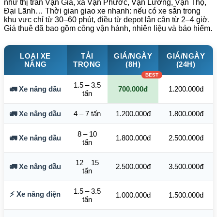
như thị trấn Vạn Giã, xã Vạn Phước, Vạn Lương, Vạn Thọ,
Đại Lãnh… Thời gian giao xe nhanh: nếu có xe sẵn trong
khu vực chỉ từ 30–60 phút, điều từ depot lân cận từ 2–4 giờ.
Giá thuê đã bao gồm công vận hành, nhiên liệu và bảo hiểm.
LOẠI XE
TẢI
GIÁ/NGÀY
GIÁ/NGÀY
NÂNG
TRỌNG
(8H)
(24H)
1.5 – 3.5
🚛 Xe nâng dầu
700.000đ
1.200.000đ
tấn
🚛 Xe nâng dầu
4 – 7 tấn
1.200.000đ
1.800.000đ
8 – 10
🚛 Xe nâng dầu
1.800.000đ
2.500.000đ
tấn
12 – 15
🚛 Xe nâng dầu
2.500.000đ
3.500.000đ
tấn
1.5 – 3.5
⚡ Xe nâng điện
1.000.000đ
1.500.000đ
tấn