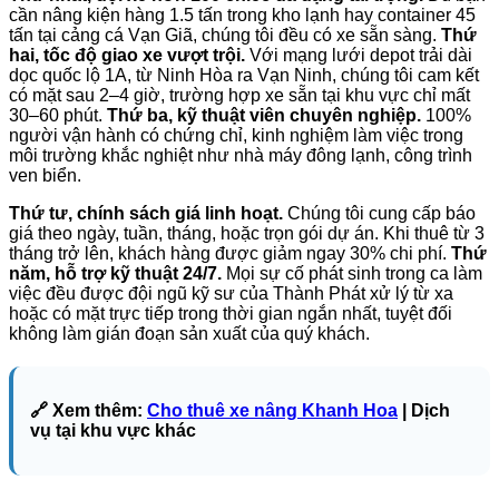
cần nâng kiện hàng 1.5 tấn trong kho lạnh hay container 45
tấn tại cảng cá Vạn Giã, chúng tôi đều có xe sẵn sàng.
Thứ
hai, tốc độ giao xe vượt trội.
Với mạng lưới depot trải dài
dọc quốc lộ 1A, từ Ninh Hòa ra Vạn Ninh, chúng tôi cam kết
có mặt sau 2–4 giờ, trường hợp xe sẵn tại khu vực chỉ mất
30–60 phút.
Thứ ba, kỹ thuật viên chuyên nghiệp.
100%
người vận hành có chứng chỉ, kinh nghiệm làm việc trong
môi trường khắc nghiệt như nhà máy đông lạnh, công trình
ven biển.
Thứ tư, chính sách giá linh hoạt.
Chúng tôi cung cấp báo
giá theo ngày, tuần, tháng, hoặc trọn gói dự án. Khi thuê từ 3
tháng trở lên, khách hàng được giảm ngay 30% chi phí.
Thứ
năm, hỗ trợ kỹ thuật 24/7.
Mọi sự cố phát sinh trong ca làm
việc đều được đội ngũ kỹ sư của Thành Phát xử lý từ xa
hoặc có mặt trực tiếp trong thời gian ngắn nhất, tuyệt đối
không làm gián đoạn sản xuất của quý khách.
🔗 Xem thêm:
Cho thuê xe nâng Khanh Hoa
| Dịch
vụ tại khu vực khác