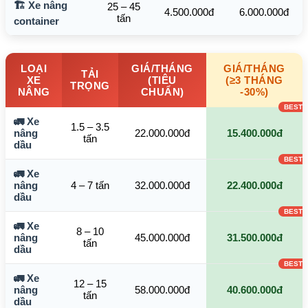
🏗️ Xe nâng
25 – 45
4.500.000đ
6.000.000đ
tấn
container
LOẠI
GIÁ/THÁNG
GIÁ/THÁNG
TẢI
XE
(TIÊU
(≥3 THÁNG
TRỌNG
NÂNG
CHUẨN)
-30%)
🚛 Xe
1.5 – 3.5
nâng
22.000.000đ
15.400.000đ
tấn
dầu
🚛 Xe
nâng
4 – 7 tấn
32.000.000đ
22.400.000đ
dầu
🚛 Xe
8 – 10
nâng
45.000.000đ
31.500.000đ
tấn
dầu
🚛 Xe
12 – 15
nâng
58.000.000đ
40.600.000đ
tấn
dầu