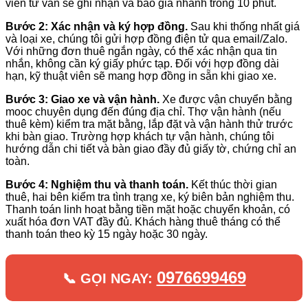
viên tư vấn sẽ ghi nhận và báo giá nhanh trong 10 phút.
Bước 2: Xác nhận và ký hợp đồng.
Sau khi thống nhất giá
và loại xe, chúng tôi gửi hợp đồng điện tử qua email/Zalo.
Với những đơn thuê ngắn ngày, có thể xác nhận qua tin
nhắn, không cần ký giấy phức tạp. Đối với hợp đồng dài
hạn, kỹ thuật viên sẽ mang hợp đồng in sẵn khi giao xe.
Bước 3: Giao xe và vận hành.
Xe được vận chuyển bằng
mooc chuyên dụng đến đúng địa chỉ. Thợ vận hành (nếu
thuê kèm) kiểm tra mặt bằng, lắp đặt và vận hành thử trước
khi bàn giao. Trường hợp khách tự vận hành, chúng tôi
hướng dẫn chi tiết và bàn giao đầy đủ giấy tờ, chứng chỉ an
toàn.
Bước 4: Nghiệm thu và thanh toán.
Kết thúc thời gian
thuê, hai bên kiểm tra tình trạng xe, ký biên bản nghiệm thu.
Thanh toán linh hoạt bằng tiền mặt hoặc chuyển khoản, có
xuất hóa đơn VAT đầy đủ. Khách hàng thuê tháng có thể
thanh toán theo kỳ 15 ngày hoặc 30 ngày.
0976699469
📞 GỌI NGAY: