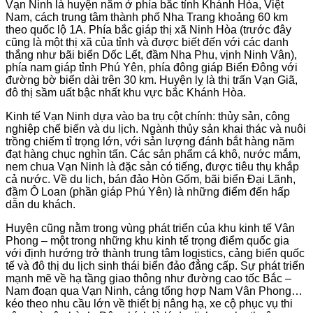
Vạn Ninh là huyện nằm ở phía bắc tỉnh Khánh Hòa, Việt
Nam, cách trung tâm thành phố Nha Trang khoảng 60 km
theo quốc lộ 1A. Phía bắc giáp thị xã Ninh Hòa (trước đây
cũng là một thị xã của tỉnh và được biết đến với các danh
thắng như bãi biển Dốc Lết, đầm Nha Phu, vịnh Ninh Vân),
phía nam giáp tỉnh Phú Yên, phía đông giáp Biển Đông với
đường bờ biển dài trên 30 km. Huyện lỵ là thị trấn Vạn Giã,
đô thị sầm uất bậc nhất khu vực bắc Khánh Hòa.
Kinh tế Vạn Ninh dựa vào ba trụ cột chính: thủy sản, công
nghiệp chế biến và du lịch. Ngành thủy sản khai thác và nuôi
trồng chiếm tỉ trọng lớn, với sản lượng đánh bắt hàng năm
đạt hàng chục nghìn tấn. Các sản phẩm cá khô, nước mắm,
nem chua Vạn Ninh là đặc sản có tiếng, được tiêu thụ khắp
cả nước. Về du lịch, bán đảo Hòn Gốm, bãi biển Đại Lãnh,
đầm Ô Loan (phần giáp Phú Yên) là những điểm đến hấp
dẫn du khách.
Huyện cũng nằm trong vùng phát triển của khu kinh tế Vân
Phong – một trong những khu kinh tế trọng điểm quốc gia
với định hướng trở thành trung tâm logistics, cảng biển quốc
tế và đô thị du lịch sinh thái biển đảo đẳng cấp. Sự phát triển
mạnh mẽ về hạ tầng giao thông như đường cao tốc Bắc –
Nam đoạn qua Vạn Ninh, cảng tổng hợp Nam Vân Phong…
kéo theo nhu cầu lớn về thiết bị nâng hạ, xe cộ phục vụ thi