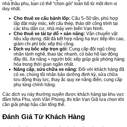
nhà thầu phụ, bạn có thể “chọn gói” toàn bộ từ một đơn vị
duy nhất.
Cho thuê xe cẩu bánh lốp:
Cẩu 5–50 tấn, phù hợp
lắp đặt máy móc, kết cấu thép, tháo dỡ công trình tại
các khu dân cư, nhà máy ven biển Vạn Ninh.
Cho thuê xe tải tự đổ + sàn nâng:
Vận chuyển vật
liệu xây dựng, đất đá kết hợp nâng hạ trực tiếp lên cao,
giảm chi phí bốc xếp thủ công.
Dịch vụ bốc xếp trọn gói:
Cung cấp đội ngũ công
nhân lành nghề, thao tác nhanh, có bảo hộ lao động
đầy đủ. Xe nâng + người bốc xếp giúp giải phóng hàng
hóa trong thời gian ngắn nhất.
Nâng cấp, sửa chữa xe nâng:
Đối với khách hàng đã
có xe, chúng tôi nhận bảo dưỡng định kỳ, sửa chữa
lưu động thủy lực, thay ắc quy xe nâng điện, cung cấp
phụ tùng chính hãng.
Các dịch vụ này thường xuyên được khách hàng tại khu vực
đầm Nha Phu, vịnh Vân Phong, thị trấn Vạn Giã lựa chọn khi
cần giải pháp hậu cần tổng thể.
Đánh Giá Từ Khách Hàng