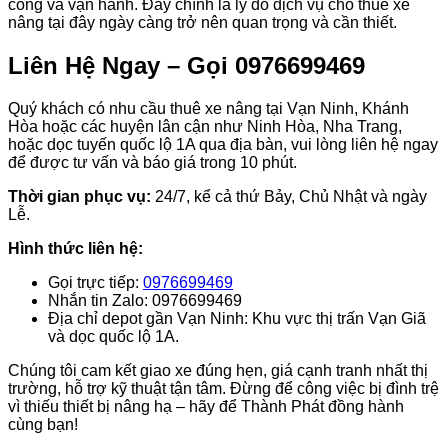
công và vận hành. Đây chính là lý do dịch vụ cho thuê xe
nâng tại đây ngày càng trở nên quan trọng và cần thiết.
Liên Hệ Ngay – Gọi 0976699469
Quý khách có nhu cầu thuê xe nâng tại Vạn Ninh, Khánh
Hòa hoặc các huyện lân cận như Ninh Hòa, Nha Trang,
hoặc dọc tuyến quốc lộ 1A qua địa bàn, vui lòng liên hệ ngay
để được tư vấn và báo giá trong 10 phút.
Thời gian phục vụ:
24/7, kể cả thứ Bảy, Chủ Nhật và ngày
Lễ.
Hình thức liên hệ:
Gọi trực tiếp:
0976699469
Nhắn tin Zalo: 0976699469
Địa chỉ depot gần Vạn Ninh: Khu vực thị trấn Vạn Giã
và dọc quốc lộ 1A.
Chúng tôi cam kết giao xe đúng hẹn, giá cạnh tranh nhất thị
trường, hỗ trợ kỹ thuật tận tâm. Đừng để công việc bị đình trệ
vì thiếu thiết bị nâng hạ – hãy để Thành Phát đồng hành
cùng bạn!