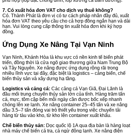
phù hợp (lốp đặc chống đinh, lốp xương cá bám đường).
7. Có xuất hóa đơn VAT cho dịch vụ thuê không?
Có. Thành Phát là đơn vị có tư cách pháp nhân đầy đủ, xuất
hóa đơn VAT theo yêu cầu cho cả hợp đồng ngắn hạn và dài
hạn. Vui lòng cung cấp thông tin xuất hóa đơn khi ký hợp
đồng.
Ứng Dụng Xe Nâng Tại Vạn Ninh
Vạn Ninh, Khánh Hòa là khu vực có nền kinh tế biển phát
triển, đồng thời là cửa ngõ giao thương giữa Nam Trung Bộ
và Tây Nguyên. Xe nâng được ứng dụng rộng rãi trong
nhiều lĩnh vực tại đây, đặc biệt là logistics – cảng biển, chế
biến thủy sản và xây dựng hạ tầng.
Logistics và cảng cá:
Các cảng cá Vạn Giã, Đại Lãnh là
đầu mối trung chuyển thủy sản lớn của tỉnh. Hàng trăm tấn
cá, mực, tôm cập bến mỗi ngày cần được bốc xếp nhanh
chóng lên xe lạnh. Xe nâng container 25–45 tấn và xe nâng
dầu 3.5–7 tấn đóng vai trò thiết yếu trong việc chuyển tải
hàng từ tàu vào kho, từ kho lên container xuất khẩu.
Chế biến thủy sản:
Dọc quốc lộ 1A qua địa bàn là hàng loạt
nhà máy chế biến cá tra, cá ngừ đông lạnh. Xe nâng điện