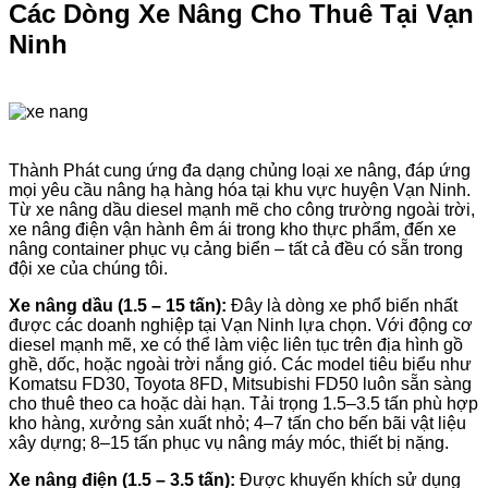
Các Dòng Xe Nâng Cho Thuê Tại Vạn
Ninh
Thành Phát cung ứng đa dạng chủng loại xe nâng, đáp ứng
mọi yêu cầu nâng hạ hàng hóa tại khu vực huyện Vạn Ninh.
Từ xe nâng dầu diesel mạnh mẽ cho công trường ngoài trời,
xe nâng điện vận hành êm ái trong kho thực phẩm, đến xe
nâng container phục vụ cảng biển – tất cả đều có sẵn trong
đội xe của chúng tôi.
Xe nâng dầu (1.5 – 15 tấn):
Đây là dòng xe phổ biến nhất
được các doanh nghiệp tại Vạn Ninh lựa chọn. Với động cơ
diesel mạnh mẽ, xe có thể làm việc liên tục trên địa hình gồ
ghề, dốc, hoặc ngoài trời nắng gió. Các model tiêu biểu như
Komatsu FD30, Toyota 8FD, Mitsubishi FD50 luôn sẵn sàng
cho thuê theo ca hoặc dài hạn. Tải trọng 1.5–3.5 tấn phù hợp
kho hàng, xưởng sản xuất nhỏ; 4–7 tấn cho bến bãi vật liệu
xây dựng; 8–15 tấn phục vụ nâng máy móc, thiết bị nặng.
Xe nâng điện (1.5 – 3.5 tấn):
Được khuyến khích sử dụng