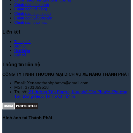
Chính sách và quy định chung
Chính sách bảo hành
Nâng
Chính sách trả hàng
Thành
Chính sách thanh toán
Phát
Chính sách vận chuyển
Chính sách bảo mật
Liên kết
Trang chủ
Dịch vụ
Giới thiệu
Liên hệ
Thông tin liên hệ
CÔNG TY TNHH THƯƠNG MẠI DỊCH VỤ XE NÂNG THÀNH PHÁT
Email: Xenangthanhphatvn@gmail.com
MST: 3701859518
Trụ sở:
21 đường Tân Phước, Khu phố Tân Phước, Phường
Tân Đông Hiệp, TP Hồ Chí Minh
Hình ảnh tại Thành Phát