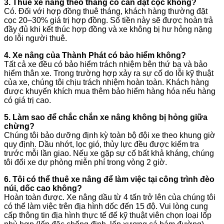
3. Thuê xe nâng theo tháng có cần đặt cọc không?
Có. Đối với hợp đồng thuê tháng, khách hàng thường đặt
cọc 20–30% giá trị hợp đồng. Số tiền này sẽ được hoàn trả
đầy đủ khi kết thúc hợp đồng và xe không bị hư hỏng nặng
do lỗi người thuê.
4. Xe nâng của Thành Phát có bảo hiểm không?
Tất cả xe đều có bảo hiểm trách nhiệm bên thứ ba và bảo
hiểm thân xe. Trong trường hợp xảy ra sự cố do lỗi kỹ thuật
của xe, chúng tôi chịu trách nhiệm hoàn toàn. Khách hàng
được khuyến khích mua thêm bảo hiểm hàng hóa nếu hàng
có giá trị cao.
5. Làm sao để chắc chắn xe nâng không bị hỏng giữa
chừng?
Chúng tôi bảo dưỡng định kỳ toàn bộ đội xe theo khung giờ
quy định. Dầu nhớt, lọc gió, thủy lực đều được kiểm tra
trước mỗi lần giao. Nếu xe gặp sự cố bất khả kháng, chúng
tôi đổi xe dự phòng miễn phí trong vòng 2 giờ.
6. Tôi có thể thuê xe nâng để làm việc tại công trình đèo
núi, dốc cao không?
Hoàn toàn được. Xe nâng dầu từ 4 tấn trở lên của chúng tôi
có thể làm việc trên địa hình dốc đến 15 độ. Vui lòng cung
cấp thông tin địa hình thực tế để kỹ thuật viên chọn loại lốp