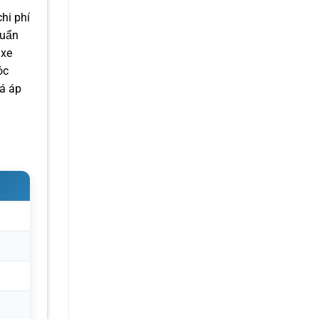
hi phí
huẩn
 xe
óc
iá áp