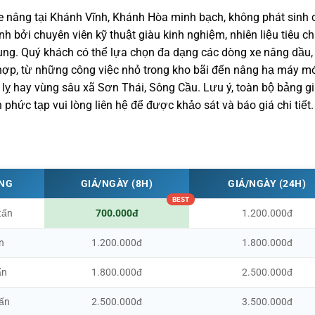
 nâng tại Khánh Vĩnh, Khánh Hòa minh bạch, không phát sinh c
 bởi chuyên viên kỹ thuật giàu kinh nghiệm, nhiên liệu tiêu c
ụng. Quý khách có thể lựa chọn đa dạng các dòng xe nâng dầu,
ù hợp, từ những công việc nhỏ trong kho bãi đến nâng hạ máy m
lỵ hay vùng sâu xã Sơn Thái, Sông Cầu. Lưu ý, toàn bộ bảng g
phức tạp vui lòng liên hệ để được khảo sát và báo giá chi tiết.
ỌNG
GIÁ/NGÀY (8H)
GIÁ/NGÀY (24H)
tấn
700.000đ
1.200.000đ
n
1.200.000đ
1.800.000đ
ấn
1.800.000đ
2.500.000đ
tấn
2.500.000đ
3.500.000đ