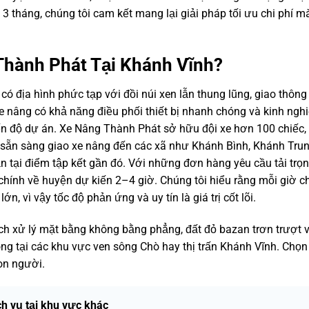
3 tháng, chúng tôi cam kết mang lại giải pháp tối ưu chi phí m
Thành Phát Tại Khánh Vĩnh?
ó địa hình phức tạp với đồi núi xen lẫn thung lũng, giao thông
e nâng có khả năng điều phối thiết bị nhanh chóng và kinh ngh
tiến độ dự án. Xe Nâng Thành Phát sở hữu đội xe hơn 100 chiếc,
sẵn sàng giao xe nâng đến các xã như Khánh Bình, Khánh Trun
 tại điểm tập kết gần đó. Với những đơn hàng yêu cầu tải trọ
 chính về huyện dự kiến 2–4 giờ. Chúng tôi hiểu rằng mỗi giờ 
ớn, vì vậy tốc độ phản ứng và uy tín là giá trị cốt lõi.
cách xử lý mặt bằng không bằng phẳng, đất đỏ bazan trơn trượt 
g tại các khu vực ven sông Chò hay thị trấn Khánh Vĩnh. Chọn
on người.
ch vụ tại khu vực khác