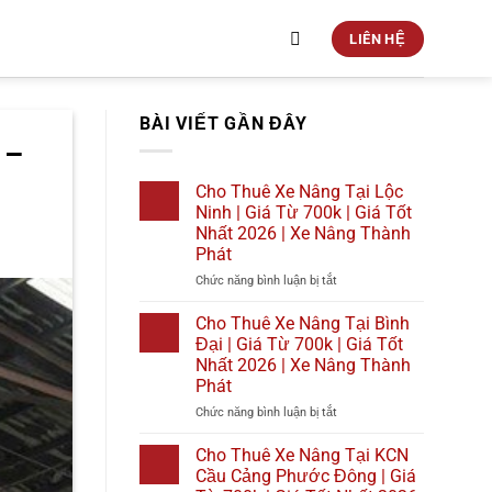
LIÊN HỆ
BÀI VIẾT GẦN ĐÂY
 –
Cho Thuê Xe Nâng Tại Lộc
Ninh | Giá Từ 700k | Giá Tốt
Nhất 2026 | Xe Nâng Thành
Phát
ở
Chức năng bình luận bị tắt
Cho
Thuê
Cho Thuê Xe Nâng Tại Bình
Xe
Đại | Giá Từ 700k | Giá Tốt
Nâng
Nhất 2026 | Xe Nâng Thành
Tại
Phát
Lộc
Ninh
ở
Chức năng bình luận bị tắt
|
Cho
Giá
Thuê
Cho Thuê Xe Nâng Tại KCN
Từ
Xe
Cầu Cảng Phước Đông | Giá
700k
Nâng