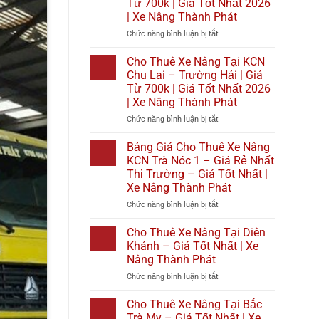
Từ 700k | Giá Tốt Nhất 2026
|
Tại
| Xe Nâng Thành Phát
Giá
Bình
Tốt
Đại
ở
Chức năng bình luận bị tắt
Nhất
|
Cho
2026
Giá
Thuê
Cho Thuê Xe Nâng Tại KCN
|
Từ
Xe
Chu Lai – Trường Hải | Giá
Xe
700k
Nâng
Từ 700k | Giá Tốt Nhất 2026
Nâng
|
Tại
| Xe Nâng Thành Phát
Thành
Giá
KCN
Phát
Tốt
Cầu
ở
Chức năng bình luận bị tắt
Nhất
Cảng
Cho
2026
Phước
Thuê
Bảng Giá Cho Thuê Xe Nâng
|
Đông
Xe
KCN Trà Nóc 1 – Giá Rẻ Nhất
Xe
|
Nâng
Thị Trường – Giá Tốt Nhất |
Nâng
Giá
Tại
Xe Nâng Thành Phát
Thành
Từ
KCN
Phát
700k
Chu
ở
Chức năng bình luận bị tắt
|
Lai
Bảng
Giá
–
Giá
Cho Thuê Xe Nâng Tại Diên
Tốt
Trường
Cho
Khánh – Giá Tốt Nhất | Xe
Nhất
Hải
Thuê
Nâng Thành Phát
2026
|
Xe
|
Giá
ở
Chức năng bình luận bị tắt
Nâng
Xe
Từ
Cho
KCN
Nâng
700k
Thuê
Trà
Cho Thuê Xe Nâng Tại Bắc
Thành
|
Xe
Nóc
Trà My – Giá Tốt Nhất | Xe