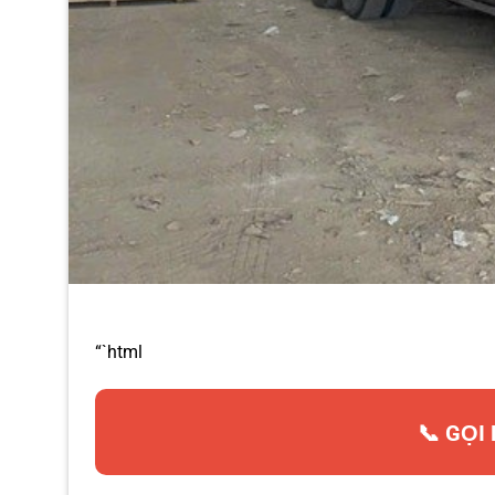
“`html
📞 GỌI