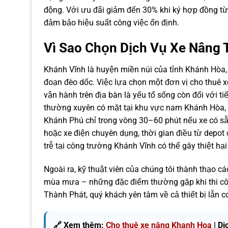
động. Với ưu đãi giảm đến 30% khi ký hợp đồng từ 
đảm bảo hiệu suất công việc ổn định.
Vì Sao Chọn Dịch Vụ Xe Nâng 
Khánh Vĩnh là huyện miền núi của tỉnh Khánh Hòa, c
đoạn đèo dốc. Việc lựa chọn một đơn vị cho thuê x
vận hành trên địa bàn là yếu tố sống còn đối với 
thường xuyên có mặt tại khu vực nam Khánh Hòa, 
Khánh Phú chỉ trong vòng 30–60 phút nếu xe có sẵn
hoặc xe điện chuyên dụng, thời gian điều từ depot
trễ tại công trường Khánh Vĩnh có thể gây thiệt hại l
Ngoài ra, kỹ thuật viên của chúng tôi thành thạo 
mùa mưa – những đặc điểm thường gặp khi thi côn
Thành Phát, quý khách yên tâm về cả thiết bị lẫn c
🔗 Xem thêm:
Cho thuê xe nâng Khanh Hoa
| Dị