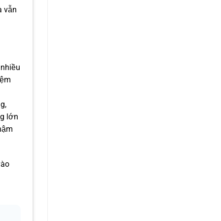
à vẫn
 nhiều
iệm
g,
ng lớn
chậm
vào