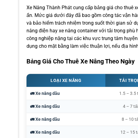
Xe Nâng Thành Phát cung cấp bảng giá cho thuê xe
ẩn. Mức giá dưới đây đã bao gồm công tác vận hành
và bảo hiểm trách nhiệm trong suốt thời gian sử d
nâng điện hay xe nâng container với tải trọng ph
công nghiệp nặng tại các khu vực trung tâm huyện 
dụng cho mặt bằng làm việc thuận lợi, nếu địa hình 
Bảng Giá Cho Thuê Xe Nâng Theo Ngày
LOẠI XE NÂNG
TẢI TR
🚛 Xe nâng dầu
1.5 – 3.5 
🚛 Xe nâng dầu
4 – 7 tấ
🚛 Xe nâng dầu
8 – 10 t
🚛 Xe nâng dầu
12 – 15 