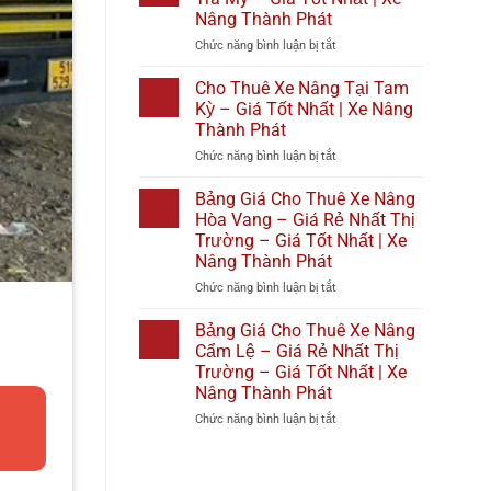
Phát
Giá
Nâng
1
Nâng Thành Phát
Tốt
Tại
–
ở
Chức năng bình luận bị tắt
Nhất
Diên
Giá
Cho
2026
Khánh
Rẻ
Thuê
|
–
Nhất
Cho Thuê Xe Nâng Tại Tam
Xe
Xe
Giá
Thị
Kỳ – Giá Tốt Nhất | Xe Nâng
Nâng
Nâng
Tốt
Trường
Thành Phát
Tại
Thành
Nhất
–
ở
Chức năng bình luận bị tắt
Bắc
Phát
|
Giá
Cho
Trà
Xe
Tốt
Thuê
My
Nâng
Bảng Giá Cho Thuê Xe Nâng
Nhất
Xe
–
Thành
|
Hòa Vang – Giá Rẻ Nhất Thị
Nâng
Giá
Phát
Xe
Trường – Giá Tốt Nhất | Xe
Tại
Tốt
Nâng
Nâng Thành Phát
Tam
Nhất
Thành
Kỳ
|
ở
Chức năng bình luận bị tắt
Phát
–
Xe
Bảng
Giá
Nâng
Giá
Bảng Giá Cho Thuê Xe Nâng
Tốt
Thành
Cho
Cẩm Lệ – Giá Rẻ Nhất Thị
Nhất
Phát
Thuê
Trường – Giá Tốt Nhất | Xe
|
Xe
Nâng Thành Phát
Xe
Nâng
Nâng
Hòa
ở
Chức năng bình luận bị tắt
Thành
Vang
Bảng
Phát
–
Giá
Giá
Cho