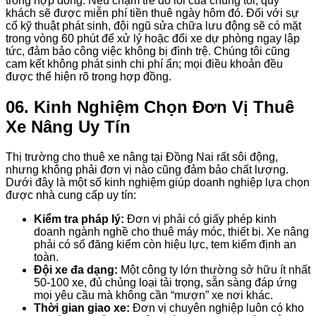
trong hợp đồng. Nếu chậm trễ do lỗi của chúng tôi, quý
khách sẽ được miễn phí tiền thuê ngày hôm đó. Đối với sự
cố kỹ thuật phát sinh, đội ngũ sửa chữa lưu động sẽ có mặt
trong vòng 60 phút để xử lý hoặc đổi xe dự phòng ngay lập
tức, đảm bảo công việc không bị đình trệ. Chúng tôi cũng
cam kết không phát sinh chi phí ẩn; mọi điều khoản đều
được thể hiện rõ trong hợp đồng.
06. Kinh Nghiệm Chọn Đơn Vị Thuê
Xe Nâng Uy Tín
Thị trường cho thuê xe nâng tại Đồng Nai rất sôi động,
nhưng không phải đơn vị nào cũng đảm bảo chất lượng.
Dưới đây là một số kinh nghiệm giúp doanh nghiệp lựa chọn
được nhà cung cấp uy tín:
Kiểm tra pháp lý:
Đơn vị phải có giấy phép kinh
doanh ngành nghề cho thuê máy móc, thiết bị. Xe nâng
phải có sổ đăng kiểm còn hiệu lực, tem kiểm định an
toàn.
Đội xe đa dạng:
Một công ty lớn thường sở hữu ít nhất
50-100 xe, đủ chủng loại tải trọng, sẵn sàng đáp ứng
mọi yêu cầu mà không cần “mượn” xe nơi khác.
Thời gian giao xe:
Đơn vị chuyên nghiệp luôn có kho