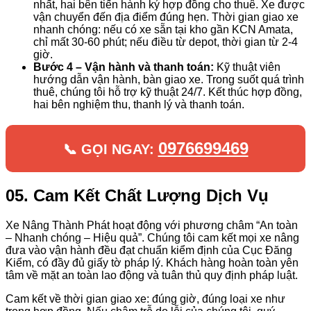
nhất, hai bên tiến hành ký hợp đồng cho thuê. Xe được
vận chuyển đến địa điểm đúng hẹn. Thời gian giao xe
nhanh chóng: nếu có xe sẵn tại kho gần KCN Amata,
chỉ mất 30-60 phút; nếu điều từ depot, thời gian từ 2-4
giờ.
Bước 4 – Vận hành và thanh toán:
Kỹ thuật viên
hướng dẫn vận hành, bàn giao xe. Trong suốt quá trình
thuê, chúng tôi hỗ trợ kỹ thuật 24/7. Kết thúc hợp đồng,
hai bên nghiệm thu, thanh lý và thanh toán.
0976699469
📞 GỌI NGAY:
05. Cam Kết Chất Lượng Dịch Vụ
Xe Nâng Thành Phát hoạt động với phương châm “An toàn
– Nhanh chóng – Hiệu quả”. Chúng tôi cam kết mọi xe nâng
đưa vào vận hành đều đạt chuẩn kiểm định của Cục Đăng
Kiểm, có đầy đủ giấy tờ pháp lý. Khách hàng hoàn toàn yên
tâm về mặt an toàn lao động và tuân thủ quy định pháp luật.
Cam kết về thời gian giao xe: đúng giờ, đúng loại xe như