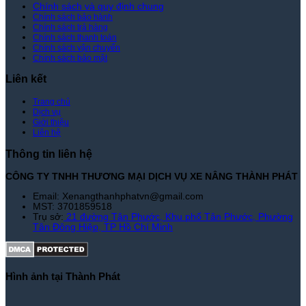
Xe
Chính sách và quy định chung
Chính sách bảo hành
Nâng
Chính sách trả hàng
Thành
Chính sách thanh toán
Phát
Chính sách vận chuyển
Chính sách bảo mật
Liên kết
Trang chủ
Dịch vụ
Giới thiệu
Liên hệ
Thông tin liên hệ
CÔNG TY TNHH THƯƠNG MẠI DỊCH VỤ XE NÂNG THÀNH PHÁT
Email: Xenangthanhphatvn@gmail.com
MST: 3701859518
Trụ sở:
21 đường Tân Phước, Khu phố Tân Phước, Phường
Tân Đông Hiệp, TP Hồ Chí Minh
Hình ảnh tại Thành Phát