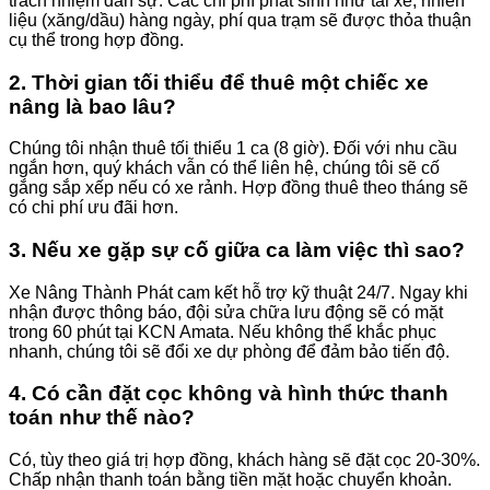
trách nhiệm dân sự. Các chi phí phát sinh như tài xế, nhiên
liệu (xăng/dầu) hàng ngày, phí qua trạm sẽ được thỏa thuận
cụ thể trong hợp đồng.
2. Thời gian tối thiểu để thuê một chiếc xe
nâng là bao lâu?
Chúng tôi nhận thuê tối thiểu 1 ca (8 giờ). Đối với nhu cầu
ngắn hơn, quý khách vẫn có thể liên hệ, chúng tôi sẽ cố
gắng sắp xếp nếu có xe rảnh. Hợp đồng thuê theo tháng sẽ
có chi phí ưu đãi hơn.
3. Nếu xe gặp sự cố giữa ca làm việc thì sao?
Xe Nâng Thành Phát cam kết hỗ trợ kỹ thuật 24/7. Ngay khi
nhận được thông báo, đội sửa chữa lưu động sẽ có mặt
trong 60 phút tại KCN Amata. Nếu không thể khắc phục
nhanh, chúng tôi sẽ đổi xe dự phòng để đảm bảo tiến độ.
4. Có cần đặt cọc không và hình thức thanh
toán như thế nào?
Có, tùy theo giá trị hợp đồng, khách hàng sẽ đặt cọc 20-30%.
Chấp nhận thanh toán bằng tiền mặt hoặc chuyển khoản.