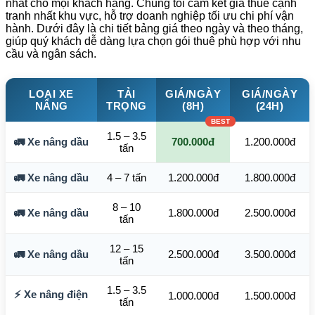
nhất cho mọi khách hàng. Chúng tôi cam kết giá thuê cạnh
tranh nhất khu vực, hỗ trợ doanh nghiệp tối ưu chi phí vận
hành. Dưới đây là chi tiết bảng giá theo ngày và theo tháng,
giúp quý khách dễ dàng lựa chọn gói thuê phù hợp với nhu
cầu và ngân sách.
LOẠI XE
TẢI
GIÁ/NGÀY
GIÁ/NGÀY
NÂNG
TRỌNG
(8H)
(24H)
1.5 – 3.5
🚛 Xe nâng dầu
700.000đ
1.200.000đ
tấn
🚛 Xe nâng dầu
4 – 7 tấn
1.200.000đ
1.800.000đ
8 – 10
🚛 Xe nâng dầu
1.800.000đ
2.500.000đ
tấn
12 – 15
🚛 Xe nâng dầu
2.500.000đ
3.500.000đ
tấn
1.5 – 3.5
⚡ Xe nâng điện
1.000.000đ
1.500.000đ
tấn