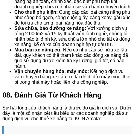
nâng hạ an toàn, chính xác, đặc biệt phù hợp khi
doanh nghiệp chưa có nhân sự vận hành chuyên trách.
Cho thuê phụ kiện:
Cung cấp các loại càng nâng phụ
như càng bó gạch, càng cuộn giấy, càng xoay, gầu xúc
để tối ưu cho từng loại hàng hóa đặc thù.
Sửa chữa, bảo dưỡng xe nâng:
Với xưởng dịch vụ
rộng 2.000m2 và 15 kỹ thuật viên lành nghề, chúng tôi
nhận bảo trì định kỳ, sửa chữa lớn nhỏ cho tất cả dòng
xe nâng, kể cả xe của doanh nghiệp tự đầu tư.
Mua bán xe nâng cũ:
Nếu có nhu cầu sở hữu xe lâu
dài, quý khách có thể tham khảo các dòng xe nâng đã
qua sử dụng được kiểm tra kỹ lưỡng, giá tốt, có bảo
hành.
Vận chuyển hàng hóa, máy móc:
Kết hợp dịch vụ
vận chuyển bằng xe cẩu, xe tải để di dời máy móc, thiết
bị trong nhà máy hoặc liên khu công nghiệp.
08. Đánh Giá Từ Khách Hàng
Sự hài lòng của khách hàng là thước đo giá trị dịch vụ. Dưới
đây là một số nhận xét tiêu biểu từ các doanh nghiệp đã sử
dụng dịch vụ cho thuê xe nâng tại KCN Amata: