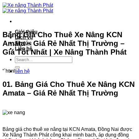
Bỏ
qua
nội
dung
Giới thiệu
Bảng Giá Cho Thuê Xe Nâng KCN
Dịch vụ
Amata – Giá Rẻ Nhất Thị Trường –
Tin tức
Liên hệ
Giá Tốt Nhất | Xe Nâng Thành Phát
“`html
liên hệ
01. Bảng Giá Cho Thuê Xe Nâng KCN
Amata – Giá Rẻ Nhất Thị Trường
Bảng giá cho thuê xe nâng tại KCN Amata, Đồng Nai được
Xe Nâng Thành Phát công khai minh bạch, áp dụng đồng