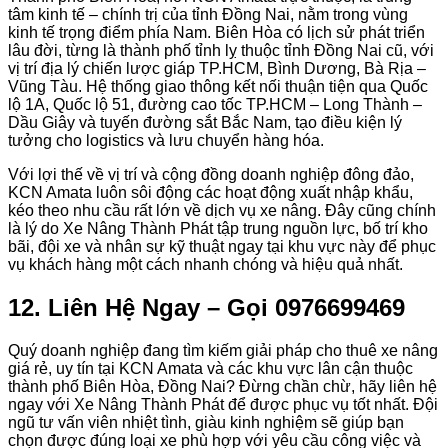
tâm kinh tế – chính trị của tỉnh Đồng Nai, nằm trong vùng
kinh tế trọng điểm phía Nam. Biên Hòa có lịch sử phát triển
lâu đời, từng là thành phố tỉnh lỵ thuộc tỉnh Đồng Nai cũ, với
vị trí địa lý chiến lược giáp TP.HCM, Bình Dương, Bà Rịa –
Vũng Tàu. Hệ thống giao thông kết nối thuận tiện qua Quốc
lộ 1A, Quốc lộ 51, đường cao tốc TP.HCM – Long Thành –
Dầu Giây và tuyến đường sắt Bắc Nam, tạo điều kiện lý
tưởng cho logistics và lưu chuyển hàng hóa.
Với lợi thế về vị trí và cộng đồng doanh nghiệp đông đảo,
KCN Amata luôn sôi động các hoạt động xuất nhập khẩu,
kéo theo nhu cầu rất lớn về dịch vụ xe nâng. Đây cũng chính
là lý do Xe Nâng Thành Phát tập trung nguồn lực, bố trí kho
bãi, đội xe và nhân sự kỹ thuật ngay tại khu vực này để phục
vụ khách hàng một cách nhanh chóng và hiệu quả nhất.
12. Liên Hệ Ngay – Gọi 0976699469
Quý doanh nghiệp đang tìm kiếm giải pháp cho thuê xe nâng
giá rẻ, uy tín tại KCN Amata và các khu vực lân cận thuộc
thành phố Biên Hòa, Đồng Nai? Đừng chần chừ, hãy liên hệ
ngay với Xe Nâng Thành Phát để được phục vụ tốt nhất. Đội
ngũ tư vấn viên nhiệt tình, giàu kinh nghiệm sẽ giúp bạn
chọn được đúng loại xe phù hợp với yêu cầu công việc và