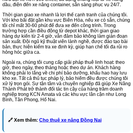
dầu, điện đến xe nâng container, sẵn sàng phục vụ 24/7.
Thời gian giao xe nhanh là lợi thế cạnh tranh của chúng tôi.
Với kho bãi đặt gần khu vực Biên Hòa, nếu xe có sẵn, chúng
tôi chỉ mất 30-60 phút để đưa xe đến công trình. Trong
trường hợp cần điều động từ depot khác, thời gian giao
hàng dự kiến từ 2-4 giờ, vẫn đảm bảo không làm gián đoạn
sản xuất. Đội ngũ kỹ thuật viên lành nghề, được đào tạo bài
bản, thực hiện kiểm tra xe định kỳ, giúp hạn chế tối đa rủi ro
hỏng hóc giữa ca.
Ngoài ra, chúng tôi cung cấp giải pháp thuê linh hoạt: theo
giờ, theo ngày, theo tháng hoặc theo dự án. Khách hàng
không phải lo lắng về chi phí bảo dưỡng, khấu hao hay lưu
kho xe. Tất cả thủ tục pháp lý, bảo hiểm đều được chúng tôi
xử lý trọn gói. Sự tận tâm và chuyên nghiệp đã giúp Xe Nâng
Thành Phát trở thành đối tác tin cậy của hàng trăm doanh
nghiệp trong KCN Amata và các khu vực lân cận như Long
Bình, Tân Phong, Hố Nai.
🔗 Xem thêm:
Cho thuê xe nâng Đồng Nai