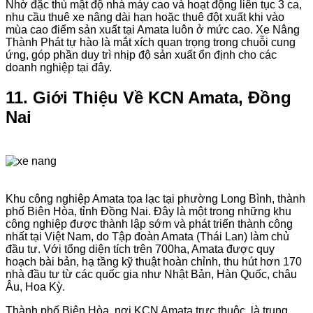
Nhờ đặc thù mật độ nhà máy cao và hoạt động liên tục 3 ca,
nhu cầu thuê xe nâng dài hạn hoặc thuê đột xuất khi vào
mùa cao điểm sản xuất tại Amata luôn ở mức cao. Xe Nâng
Thành Phát tự hào là mắt xích quan trọng trong chuỗi cung
ứng, góp phần duy trì nhịp độ sản xuất ổn định cho các
doanh nghiệp tại đây.
11. Giới Thiệu Về KCN Amata, Đồng
Nai
Khu công nghiệp Amata tọa lạc tại phường Long Bình, thành
phố Biên Hòa, tỉnh Đồng Nai. Đây là một trong những khu
công nghiệp được thành lập sớm và phát triển thành công
nhất tại Việt Nam, do Tập đoàn Amata (Thái Lan) làm chủ
đầu tư. Với tổng diện tích trên 700ha, Amata được quy
hoạch bài bản, hạ tầng kỹ thuật hoàn chỉnh, thu hút hơn 170
nhà đầu tư từ các quốc gia như Nhật Bản, Hàn Quốc, châu
Âu, Hoa Kỳ.
Thành phố Biên Hòa, nơi KCN Amata trực thuộc, là trung