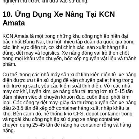
nghiệm thu trước khi đưa vào sử dụng.
10. Ứng Dụng Xe Nâng Tại KCN
Amata
KCN Amata là một trong những khu công nghiệp hiện đại
bậc nhất Đồng Nai, thu hút nhiều tập đoàn đa quốc gia trong
các lĩnh vực điện tử, cơ khí chính xác, sản xuất hàng tiêu
dùng, dệt may và logistics. Xe nâng đóng vai trò then chốt
trong mọi khâu vận chuyển, bốc xếp nguyên vật liệu và thành
phẩm.
Cụ thể, trong các nhà máy sản xuất linh kiện điện tử, xe nâng
điện được ưu tiên sử dụng để vận chuyển pallet hàng trong
môi trường sạch, yêu cầu kiểm soát tĩnh điện. Với các nhà
máy cơ khí, luyện kim, xe nâng dầu tải trọng lớn từ 5-15 tấn
đảm nhiệm việc di chuyển khuôn đúc, cuộn thép, phôi kim
loại. Các công ty dệt may, giày da thường xuyên cần xe nâng
dầu 2-3.5 tấn để xếp dỡ container hàng xuất nhập khẩu tại
kho. Bên cạnh đó, hệ thống kho CFS, depot container trong
và ngoài khu công nghiệp sử dụng xe nâng container
chuyên dụng 25-45 tấn để nâng hạ container rỗng và hàng
nặng.