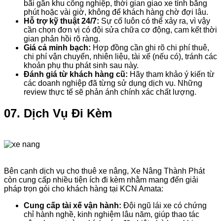
bãi gần khu công nghiệp, thời gian giao xe tính bằng
phút hoặc vài giờ, không để khách hàng chờ đợi lâu.
Hỗ trợ kỹ thuật 24/7:
Sự cố luôn có thể xảy ra, vì vậy
cần chọn đơn vị có đội sửa chữa cơ động, cam kết thời
gian phản hồi rõ ràng.
Giá cả minh bạch:
Hợp đồng cần ghi rõ chi phí thuê,
chi phí vận chuyển, nhiên liệu, tài xế (nếu có), tránh các
khoản phụ thu phát sinh sau này.
Đánh giá từ khách hàng cũ:
Hãy tham khảo ý kiến từ
các doanh nghiệp đã từng sử dụng dịch vụ. Những
review thực tế sẽ phản ánh chính xác chất lượng.
07. Dịch Vụ Đi Kèm
Bên cạnh dịch vụ cho thuê xe nâng, Xe Nâng Thành Phát
còn cung cấp nhiều tiện ích đi kèm nhằm mang đến giải
pháp trọn gói cho khách hàng tại KCN Amata:
Cung cấp tài xế vận hành:
Đội ngũ lái xe có chứng
chỉ hành nghề, kinh nghiệm lâu năm, giúp thao tác