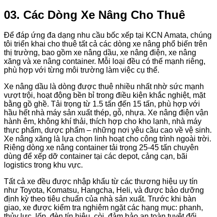
03. Các Dòng Xe Nâng Cho Thuê
Để đáp ứng đa dạng nhu cầu bốc xếp tại KCN Amata, chúng
tôi triển khai cho thuê tất cả các dòng xe nâng phổ biến trên
thị trường, bao gồm xe nâng dầu, xe nâng điện, xe nâng
xăng và xe nâng container. Mỗi loại đều có thế mạnh riêng,
phù hợp với từng môi trường làm việc cụ thể.
Xe nâng dầu là dòng được thuê nhiều nhất nhờ sức mạnh
vượt trội, hoạt động bền bỉ trong điều kiện khắc nghiệt, mặt
bằng gồ ghề. Tải trọng từ 1.5 tấn đến 15 tấn, phù hợp với
hầu hết nhà máy sản xuất thép, gỗ, nhựa. Xe nâng điện vận
hành êm, không khí thải, thích hợp cho kho lạnh, nhà máy
thực phẩm, dược phẩm – những nơi yêu cầu cao về vệ sinh.
Xe nâng xăng là lựa chọn linh hoạt cho công trình ngoài trời.
Riêng dòng xe nâng container tải trọng 25-45 tấn chuyên
dùng để xếp dỡ container tại các depot, cảng cạn, bãi
logistics trong khu vực.
Tất cả xe đều được nhập khẩu từ các thương hiệu uy tín
như Toyota, Komatsu, Hangcha, Heli, và được bảo dưỡng
định kỳ theo tiêu chuẩn của nhà sản xuất. Trước khi bàn
giao, xe được kiểm tra nghiêm ngặt các hạng mục: phanh,
thủy lực, lốp, đèn tín hiệu, còi, đảm bảo an toàn tuyệt đối.