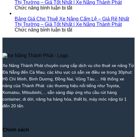
Giá
|
|
Bắc
Xe
Giá
Thị Trường – Giá Tốt Nhất | Xe Nâng Thành Phát
Rẻ
ở
Xe
Giá
Trà
Nâng
Tốt
Chức năng bình luận bị tắt
Nhất
Bảng
Nâng
Tốt
My
Tại
Nhất
Thị
Giá
Thành
Nhất
–
Tam
|
Bảng Giá Cho Thuê Xe Nâng Cẩm Lệ – Giá Rẻ Nhất
Trường
Cho
Phát
2026
Giá
Kỳ
Xe
Thị Trường – Giá Tốt Nhất | Xe Nâng Thành Phát
–
Thuê
ở
|
Tốt
–
Nâng
Chức năng bình luận bị tắt
Giá
Xe
Bảng
Xe
Nhất
Giá
Thành
Tốt
Nâng
Giá
Nâng
|
Tốt
Phát
Nhất
Hòa
Cho
Thành
Xe
Nhất
|
Vang
Thuê
Phát
Nâng
|
Xe
–
Xe
Thành
Xe
Nâng
Giá
Nâng
Phát
Nâng
Xe Nâng Thành Phát chuyên cung cấp dịch vụ cho thuê xe nâng Từ
Thành
Rẻ
Cẩm
Thành
Đà Nẵng đến Cà Mau, các khu vực có sẵn xe điều xe trong 30phut:
Phát
Nhất
Lệ
Phát
Thị
–
Hồ Chí Minh, Bình Dương, Đồng Nai, Vũng Tàu.... Hệ thống xe
Trường
Giá
nâng của Thành Phát các thương hiệu nổi tiếng như Toyota,
–
Rẻ
Komatsu, Mitsubishi,... sẵn sàng đáp ứng nhu cầu rút hàng
Giá
Nhất
container, di dời, nâng hạ hàng hóa, thiết bị, máy móc nặng từ 1
Tốt
Thị
đến 20 tấn.
Nhất
Trường
|
–
Xe
Giá
Nâng
Tốt
Thành
Nhất
Chính sách
Phát
|