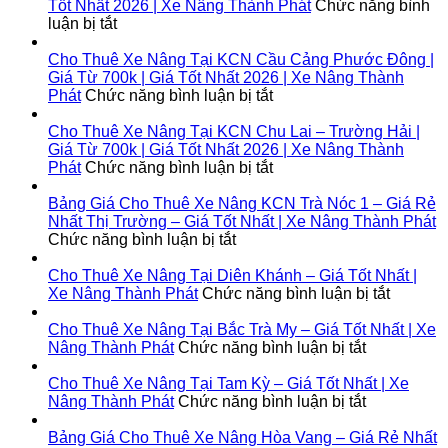
Xe
Tốt Nhất 2026 | Xe Nâng Thành Phát
Chức năng bình
Nâng
ở
luận bị tắt
Tại
Cho
Lộc
Thuê
Cho Thuê Xe Nâng Tại KCN Cầu Cảng Phước Đông |
Ninh
Xe
Giá Từ 700k | Giá Tốt Nhất 2026 | Xe Nâng Thành
|
Nâng
ở
Phát
Chức năng bình luận bị tắt
Giá
Tại
Cho
Từ
Bình
Thuê
Cho Thuê Xe Nâng Tại KCN Chu Lai – Trường Hải |
700k
Đại
Xe
Giá Từ 700k | Giá Tốt Nhất 2026 | Xe Nâng Thành
|
|
Nâng
ở
Phát
Chức năng bình luận bị tắt
Giá
Giá
Tại
Cho
Tốt
Từ
KCN
Thuê
Bảng Giá Cho Thuê Xe Nâng KCN Trà Nóc 1 – Giá Rẻ
Nhất
700k
Cầu
Xe
Nhất Thị Trường – Giá Tốt Nhất | Xe Nâng Thành Phát
2026
|
ở
Cảng
Nâng
Chức năng bình luận bị tắt
|
Giá
Bảng
Phước
Tại
Xe
Tốt
Giá
Đông
KCN
Cho Thuê Xe Nâng Tại Diên Khánh – Giá Tốt Nhất |
Nâng
Nhất
Cho
|
Chu
ở
Xe Nâng Thành Phát
Chức năng bình luận bị tắt
Thành
2026
Thuê
Giá
Lai
Cho
Phát
|
Xe
Từ
–
Thuê
Cho Thuê Xe Nâng Tại Bắc Trà My – Giá Tốt Nhất | Xe
Xe
Nâng
700k
Trường
ở
Xe
Nâng Thành Phát
Chức năng bình luận bị tắt
Nâng
KCN
|
Hải
Cho
Nâng
Thành
Trà
Giá
|
Thuê
Tại
Cho Thuê Xe Nâng Tại Tam Kỳ – Giá Tốt Nhất | Xe
Phát
Nóc
Tốt
Giá
Xe
ở
Diên
Nâng Thành Phát
Chức năng bình luận bị tắt
1
Nhất
Từ
Nâng
Cho
Khánh
–
2026
700k
Tại
Thuê
–
Bảng Giá Cho Thuê Xe Nâng Hòa Vang – Giá Rẻ Nhất