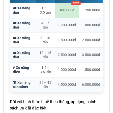
🚛 Xe nâng
1.5 –
700.000đ
1.200.000đ
dầu
3.5 tấn
🚛 Xe nâng
4 – 7
1.200.000đ
1.800.000đ
dầu
tấn
🚛 Xe nâng
8 – 10
1.800.000đ
2.500.000đ
dầu
tấn
🚛 Xe nâng
12 – 15
2.500.000đ
3.500.000đ
dầu
tấn
⚡ Xe nâng
1.5 –
1.000.000đ
1.500.000đ
điện
3.5 tấn
🏗️ Xe nâng
25 – 45
4.500.000đ
6.000.000đ
container
tấn
Đối với hình thức thuê theo tháng, áp dụng chính
sách ưu đãi đặc biệt: