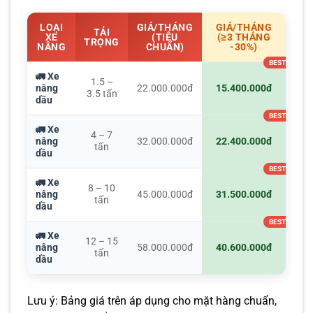
LOẠI
GIÁ/THÁNG
GIÁ/THÁNG
TẢI
XE
(TIÊU
(≥3 THÁNG
TRỌNG
NÂNG
CHUẨN)
-30%)
🚛 Xe
1.5 –
nâng
22.000.000đ
15.400.000đ
3.5 tấn
dầu
🚛 Xe
4 – 7
nâng
32.000.000đ
22.400.000đ
tấn
dầu
🚛 Xe
8 – 10
nâng
45.000.000đ
31.500.000đ
tấn
dầu
🚛 Xe
12 – 15
nâng
58.000.000đ
40.600.000đ
tấn
dầu
Lưu ý: Bảng giá trên áp dụng cho mặt hàng chuẩn,