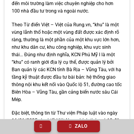
đến môi trường làm việc chuyên nghiệp cho hơn
100 nhà đầu tư trong và ngoài nước.
Theo Từ điển Việt – Việt của Rung.vn, “khu” là một
vùng lãnh thổ hoặc một vùng đất được xác định rõ
ràng, thường là một phần của một khu vực lớn hơn,
như khu dân cư, khu công nghiệp, khu vực sinh
thái… Đúng như định nghĩa, KCN Phú Mỹ I là một
“khu” có ranh giới địa lý cụ thể, được quản lý bởi
Ban quản lý các KCN tỉnh Bà Rịa – Vũng Tàu, với hạ
tầng kỹ thuật được đầu tư bài bản: hệ thống giao
thông nội khu kết nối vào Quốc lộ 51, đường cao tốc
Biên Hòa – Vũng Tàu, gần cảng biển nước sâu Cái
Mép.
Đặc biệt, thông tin từ Thư viện Pháp luật vào ngày
16/06/2025 cho biết Việt Nam chính thức có 13 đặc
ZALO
khu, đánh dấu bước chuyển mình về mô hình đơn vị