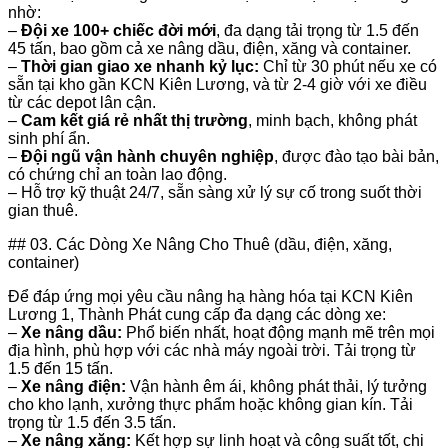
nhờ:
–
Đội xe 100+ chiếc đời mới
, đa dạng tải trọng từ 1.5 đến
45 tấn, bao gồm cả xe nâng dầu, điện, xăng và container.
–
Thời gian giao xe nhanh kỷ lục:
Chỉ từ 30 phút nếu xe có
sẵn tại kho gần KCN Kiên Lương, và từ 2-4 giờ với xe điều
từ các depot lân cận.
–
Cam kết giá rẻ nhất thị trường
, minh bạch, không phát
sinh phí ẩn.
–
Đội ngũ vận hành chuyên nghiệp
, được đào tạo bài bản,
có chứng chỉ an toàn lao động.
– Hỗ trợ kỹ thuật 24/7, sẵn sàng xử lý sự cố trong suốt thời
gian thuê.
## 03. Các Dòng Xe Nâng Cho Thuê (dầu, điện, xăng,
container)
Để đáp ứng mọi yêu cầu nâng hạ hàng hóa tại KCN Kiên
Lương 1, Thành Phát cung cấp đa dạng các dòng xe:
–
Xe nâng dầu:
Phổ biến nhất, hoạt động mạnh mẽ trên mọi
địa hình, phù hợp với các nhà máy ngoài trời. Tải trọng từ
1.5 đến 15 tấn.
–
Xe nâng điện:
Vận hành êm ái, không phát thải, lý tưởng
cho kho lạnh, xưởng thực phẩm hoặc không gian kín. Tải
trọng từ 1.5 đến 3.5 tấn.
–
Xe nâng xăng:
Kết hợp sự linh hoạt và công suất tốt, chi