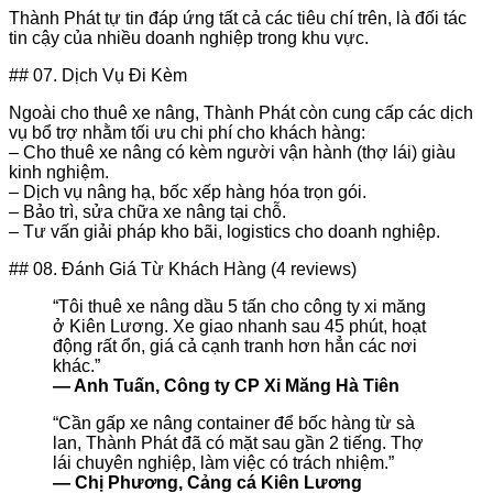
Thành Phát tự tin đáp ứng tất cả các tiêu chí trên, là đối tác
tin cậy của nhiều doanh nghiệp trong khu vực.
## 07. Dịch Vụ Đi Kèm
Ngoài cho thuê xe nâng, Thành Phát còn cung cấp các dịch
vụ bổ trợ nhằm tối ưu chi phí cho khách hàng:
– Cho thuê xe nâng có kèm người vận hành (thợ lái) giàu
kinh nghiệm.
– Dịch vụ nâng hạ, bốc xếp hàng hóa trọn gói.
– Bảo trì, sửa chữa xe nâng tại chỗ.
– Tư vấn giải pháp kho bãi, logistics cho doanh nghiệp.
## 08. Đánh Giá Từ Khách Hàng (4 reviews)
“Tôi thuê xe nâng dầu 5 tấn cho công ty xi măng
ở Kiên Lương. Xe giao nhanh sau 45 phút, hoạt
động rất ổn, giá cả cạnh tranh hơn hẳn các nơi
khác.”
— Anh Tuấn, Công ty CP Xi Măng Hà Tiên
“Cần gấp xe nâng container để bốc hàng từ sà
lan, Thành Phát đã có mặt sau gần 2 tiếng. Thợ
lái chuyên nghiệp, làm việc có trách nhiệm.”
— Chị Phương, Cảng cá Kiên Lương