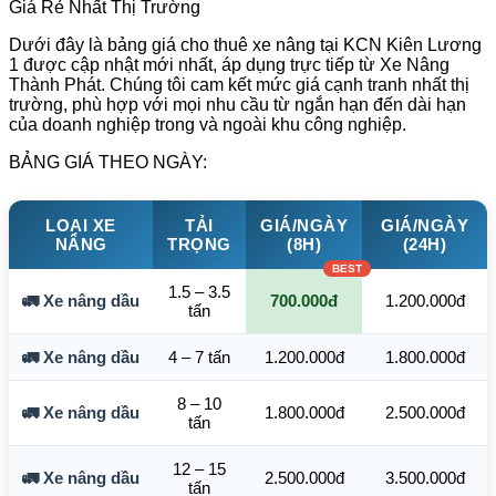
Giá Rẻ Nhất Thị Trường
Dưới đây là bảng giá cho thuê xe nâng tại KCN Kiên Lương
1 được cập nhật mới nhất, áp dụng trực tiếp từ Xe Nâng
Thành Phát. Chúng tôi cam kết mức giá cạnh tranh nhất thị
trường, phù hợp với mọi nhu cầu từ ngắn hạn đến dài hạn
của doanh nghiệp trong và ngoài khu công nghiệp.
BẢNG GIÁ THEO NGÀY:
LOẠI XE
TẢI
GIÁ/NGÀY
GIÁ/NGÀY
NÂNG
TRỌNG
(8H)
(24H)
1.5 – 3.5
🚛 Xe nâng dầu
700.000đ
1.200.000đ
tấn
🚛 Xe nâng dầu
4 – 7 tấn
1.200.000đ
1.800.000đ
8 – 10
🚛 Xe nâng dầu
1.800.000đ
2.500.000đ
tấn
12 – 15
🚛 Xe nâng dầu
2.500.000đ
3.500.000đ
tấn