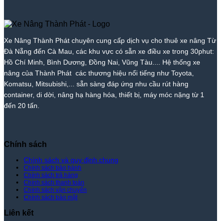
Nhất
Hòa
Cho
Thành
Xe
Nhất
|
Vang
Thuê
Phát
Nâng
|
Xe
–
Xe
Thành
Xe
Nâng
Giá
Nâng
Phát
Nâng
Xe Nâng Thành Phát chuyên cung cấp dịch vụ cho thuê xe nâng Từ
Thành
Rẻ
Cẩm
Thành
Đà Nẵng đến Cà Mau, các khu vực có sẵn xe điều xe trong 30phut:
Phát
Nhất
Lệ
Phát
Thị
–
Hồ Chí Minh, Bình Dương, Đồng Nai, Vũng Tàu.... Hệ thống xe
Trường
Giá
nâng của Thành Phát các thương hiệu nổi tiếng như Toyota,
–
Rẻ
Komatsu, Mitsubishi,... sẵn sàng đáp ứng nhu cầu rút hàng
Giá
Nhất
container, di dời, nâng hạ hàng hóa, thiết bị, máy móc nặng từ 1
Tốt
Thị
đến 20 tấn.
Nhất
Trường
|
–
Xe
Giá
Nâng
Tốt
Thành
Nhất
Chính sách
Phát
|
Xe
Chính sách và quy định chung
Chính sách bảo hành
Nâng
Chính sách trả hàng
Thành
Chính sách thanh toán
Phát
Chính sách vận chuyển
Chính sách bảo mật
Liên kết