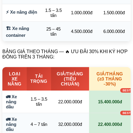
1.5 – 3.5
⚡ Xe nâng điện
1.000.000đ
1.500.000đ
tấn
🏗️ Xe nâng
25 – 45
4.500.000đ
6.000.000đ
tấn
container
BẢNG GIÁ THEO THÁNG — 🔥 ƯU ĐÃI 30% KHI KÝ HỢP
ĐỒNG TRÊN 3 THÁNG:
LOẠI
GIÁ/THÁNG
GIÁ/THÁNG
TẢI
XE
(TIÊU
(≥3 THÁNG
TRỌNG
NÂNG
CHUẨN)
-30%)
🚛 Xe
1.5 – 3.5
nâng
22.000.000đ
15.400.000đ
tấn
dầu
🚛 Xe
nâng
4 – 7 tấn
32.000.000đ
22.400.000đ
dầu