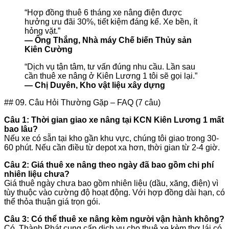
“Hợp đồng thuê 6 tháng xe nâng điện được
hưởng ưu đãi 30%, tiết kiệm đáng kể. Xe bền, ít
hỏng vặt.”
— Ông Thắng, Nhà máy Chế biến Thủy sản
Kiên Cường
“Dịch vụ tận tâm, tư vấn đúng nhu cầu. Lần sau
cần thuê xe nâng ở Kiên Lương 1 tôi sẽ gọi lại.”
— Chị Duyên, Kho vật liệu xây dựng
## 09. Câu Hỏi Thường Gặp – FAQ (7 câu)
Câu 1: Thời gian giao xe nâng tại KCN Kiên Lương 1 mất
bao lâu?
Nếu xe có sẵn tại kho gần khu vực, chúng tôi giao trong 30-
60 phút. Nếu cần điều từ depot xa hơn, thời gian từ 2-4 giờ.
Câu 2: Giá thuê xe nâng theo ngày đã bao gồm chi phí
nhiên liệu chưa?
Giá thuê ngày chưa bao gồm nhiên liệu (dầu, xăng, điện) vì
tùy thuộc vào cường độ hoạt động. Với hợp đồng dài hạn, có
thể thỏa thuận giá trọn gói.
Câu 3: Có thể thuê xe nâng kèm người vận hành không?
Có, Thành Phát cung cấp dịch vụ cho thuê xe kèm thợ lái có