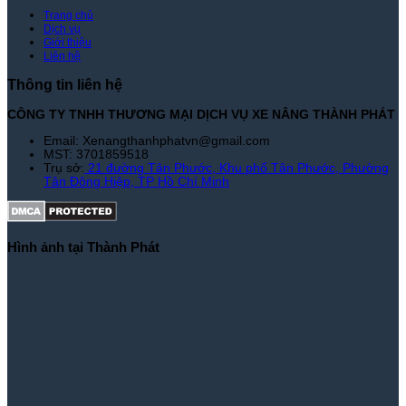
Trang chủ
Dịch vụ
Giới thiệu
Liên hệ
Thông tin liên hệ
CÔNG TY TNHH THƯƠNG MẠI DỊCH VỤ XE NÂNG THÀNH PHÁT
Email: Xenangthanhphatvn@gmail.com
MST: 3701859518
Trụ sở:
21 đường Tân Phước, Khu phố Tân Phước, Phường
Tân Đông Hiệp, TP Hồ Chí Minh
Hình ảnh tại Thành Phát