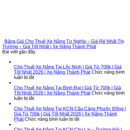
Bảng Giá Cho Thuê Xe Nâng Tư Nghĩa – Giá Rẻ Nhất Thị
Trường – Giá Tốt Nhất | Xe Nâng Thành Phát
Bài viết gần đây
Cho Thuê Xe Nâng Tại Lộc Ninh | Giá Từ 700k | Giá
Tốt Nhất 2026 | Xe Nâng Thành Phát
Chức năng bình
ở
luận bị tắt
Cho
Thuê
Cho Thuê Xe Nâng Tại Bình Đại | Giá Từ 700k | Giá
Xe
Tốt Nhất 2026 | Xe Nâng Thành Phát
Chức năng bình
Nâng
ở
luận bị tắt
Tại
Cho
Lộc
Thuê
Cho Thuê Xe Nâng Tại KCN Cầu Cảng Phước Đông |
Ninh
Xe
Giá Từ 700k | Giá Tốt Nhất 2026 | Xe Nâng Thành
|
Nâng
ở
Phát
Chức năng bình luận bị tắt
Giá
Tại
Cho
Từ
Bình
Thuê
Cho Thuê Xe Nâng Tại KCN Chu Lai – Trường Hải |