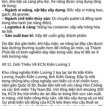
lớn, kho bãi và cảng phụ trợ. Xe nâng được ứng dụng rộng
rãi trong:
–
Ngành xi măng, vật liệu xây dựng:
Bốc xếp xi măng bao,
gạch, đá granite.
–
Ngành chế biến thủy sản:
Di chuyển pallet cá đông lạnh
trong kho lạnh (xe nâng điện).
–
Logistics & cảng:
Nâng hạ container, sắp xếp hàng hóa
tại bãi.
–
Sản xuất bao bì:
Xếp dỡ cuộn giấy, thành phẩm.
Do đặc thù gần biển, khí hậu mặn, xe nâng tại đây cần được
bảo dưỡng thường xuyên hơn để chống ăn mòn, và Thành
Phát đã có kinh nghiệm dày dặn trong việc duy trì đội xe ở
môi trường này.
## 11. Giới Thiệu Về KCN Kiên Lương 1
Khu công nghiệp Kiên Lương 1 tọa lạc tại thị trấn Kiên
Lương, huyện Kiên Lương, tỉnh Kiên Giang. Đây là một
trong những khu công nghiệp ven biển có vị trí chiến lược,
nằm gần Quốc lộ 80, thuận tiện kết nối với cảng Hòn Chông
và các tỉnh miền Tây Nam Bộ. Với tổng diện tích khoảng 200
ha, KCN thu hút nhiều dự án đầu tư trong lĩnh vực sản xuất
xi măng, chế biến nông thủy sản, vật liệu xây dựng và cơ khí.
Sự phát triển sôi động của KCN kéo theo nhu cầu thuê xe