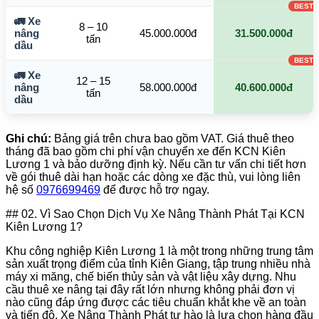
🚛 Xe
8 – 10
nâng
45.000.000đ
31.500.000đ
tấn
dầu
🚛 Xe
12 – 15
nâng
58.000.000đ
40.600.000đ
tấn
dầu
Ghi chú:
Bảng giá trên chưa bao gồm VAT. Giá thuê theo
tháng đã bao gồm chi phí vận chuyển xe đến KCN Kiên
Lương 1 và bảo dưỡng định kỳ. Nếu cần tư vấn chi tiết hơn
về gói thuê dài hạn hoặc các dòng xe đặc thù, vui lòng liên
hệ số
0976699469
để được hỗ trợ ngay.
## 02. Vì Sao Chọn Dịch Vụ Xe Nâng Thành Phát Tại KCN
Kiên Lương 1?
Khu công nghiệp Kiên Lương 1 là một trong những trung tâm
sản xuất trọng điểm của tỉnh Kiên Giang, tập trung nhiều nhà
máy xi măng, chế biến thủy sản và vật liệu xây dựng. Nhu
cầu thuê xe nâng tại đây rất lớn nhưng không phải đơn vị
nào cũng đáp ứng được các tiêu chuẩn khắt khe về an toàn
và tiến độ. Xe Nâng Thành Phát tự hào là lựa chọn hàng đầu