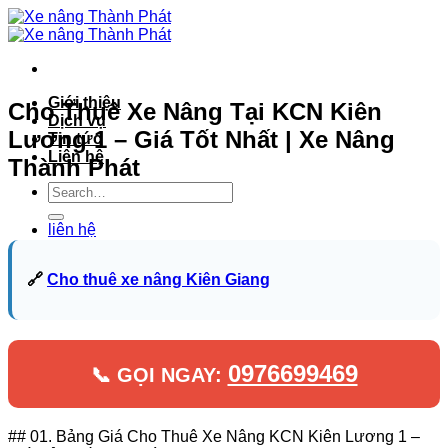
Bỏ
qua
nội
dung
Giới thiệu
Cho Thuê Xe Nâng Tại KCN Kiên
Dịch vụ
Lương 1 – Giá Tốt Nhất | Xe Nâng
Tin tức
Liên hệ
Thành Phát
liên hệ
🔗
Cho thuê xe nâng Kiên Giang
0976699469
📞 GỌI NGAY:
## 01. Bảng Giá Cho Thuê Xe Nâng KCN Kiên Lương 1 –