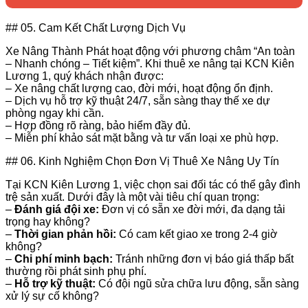
## 05. Cam Kết Chất Lượng Dịch Vụ
Xe Nâng Thành Phát hoạt động với phương châm “An toàn
– Nhanh chóng – Tiết kiệm”. Khi thuê xe nâng tại KCN Kiên
Lương 1, quý khách nhận được:
– Xe nâng chất lượng cao, đời mới, hoạt động ổn định.
– Dịch vụ hỗ trợ kỹ thuật 24/7, sẵn sàng thay thế xe dự
phòng ngay khi cần.
– Hợp đồng rõ ràng, bảo hiểm đầy đủ.
– Miễn phí khảo sát mặt bằng và tư vấn loại xe phù hợp.
## 06. Kinh Nghiệm Chọn Đơn Vị Thuê Xe Nâng Uy Tín
Tại KCN Kiên Lương 1, việc chọn sai đối tác có thể gây đình
trệ sản xuất. Dưới đây là một vài tiêu chí quan trọng:
–
Đánh giá đội xe:
Đơn vị có sẵn xe đời mới, đa dạng tải
trọng hay không?
–
Thời gian phản hồi:
Có cam kết giao xe trong 2-4 giờ
không?
–
Chi phí minh bạch:
Tránh những đơn vị báo giá thấp bất
thường rồi phát sinh phụ phí.
–
Hỗ trợ kỹ thuật:
Có đội ngũ sửa chữa lưu động, sẵn sàng
xử lý sự cố không?