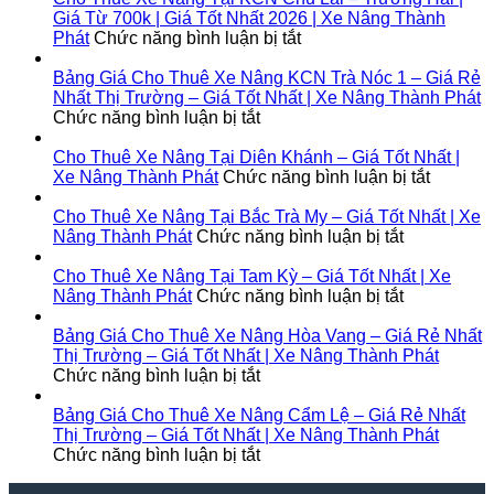
700k
Đại
Xe
Giá Từ 700k | Giá Tốt Nhất 2026 | Xe Nâng Thành
|
|
Nâng
ở
Phát
Chức năng bình luận bị tắt
Giá
Giá
Tại
Cho
Tốt
Từ
KCN
Thuê
Bảng Giá Cho Thuê Xe Nâng KCN Trà Nóc 1 – Giá Rẻ
Nhất
700k
Cầu
Xe
Nhất Thị Trường – Giá Tốt Nhất | Xe Nâng Thành Phát
2026
|
ở
Cảng
Nâng
Chức năng bình luận bị tắt
|
Giá
Bảng
Phước
Tại
Xe
Tốt
Giá
Đông
KCN
Cho Thuê Xe Nâng Tại Diên Khánh – Giá Tốt Nhất |
Nâng
Nhất
Cho
|
Chu
ở
Xe Nâng Thành Phát
Chức năng bình luận bị tắt
Thành
2026
Thuê
Giá
Lai
Cho
Phát
|
Xe
Từ
–
Thuê
Cho Thuê Xe Nâng Tại Bắc Trà My – Giá Tốt Nhất | Xe
Xe
Nâng
700k
Trường
ở
Xe
Nâng Thành Phát
Chức năng bình luận bị tắt
Nâng
KCN
|
Hải
Cho
Nâng
Thành
Trà
Giá
|
Thuê
Tại
Cho Thuê Xe Nâng Tại Tam Kỳ – Giá Tốt Nhất | Xe
Phát
Nóc
Tốt
Giá
Xe
ở
Diên
Nâng Thành Phát
Chức năng bình luận bị tắt
1
Nhất
Từ
Nâng
Cho
Khánh
–
2026
700k
Tại
Thuê
–
Bảng Giá Cho Thuê Xe Nâng Hòa Vang – Giá Rẻ Nhất
Giá
|
|
Bắc
Xe
Giá
Thị Trường – Giá Tốt Nhất | Xe Nâng Thành Phát
Rẻ
ở
Xe
Giá
Trà
Nâng
Tốt
Chức năng bình luận bị tắt
Nhất
Bảng
Nâng
Tốt
My
Tại
Nhất
Thị
Giá
Thành
Nhất
–
Tam
|
Bảng Giá Cho Thuê Xe Nâng Cẩm Lệ – Giá Rẻ Nhất
Trường
Cho
Phát
2026
Giá
Kỳ
Xe
Thị Trường – Giá Tốt Nhất | Xe Nâng Thành Phát
–
Thuê
ở
|
Tốt
–
Nâng
Chức năng bình luận bị tắt
Giá
Xe
Bảng
Xe
Nhất
Giá
Thành
Tốt
Nâng
Giá
Nâng
|
Tốt
Phát