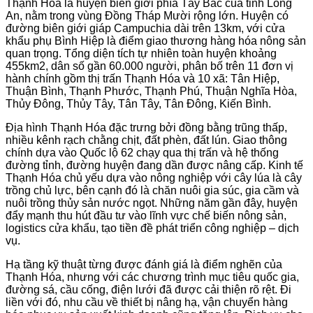
Thạnh Hóa là huyện biên giới phía Tây Bắc của tỉnh Long
An, nằm trong vùng Đồng Tháp Mười rộng lớn. Huyện có
đường biên giới giáp Campuchia dài trên 13km, với cửa
khẩu phụ Bình Hiệp là điểm giao thương hàng hóa nông sản
quan trọng. Tổng diện tích tự nhiên toàn huyện khoảng
455km2, dân số gần 60.000 người, phân bố trên 11 đơn vị
hành chính gồm thị trấn Thạnh Hóa và 10 xã: Tân Hiệp,
Thuận Bình, Thạnh Phước, Thạnh Phú, Thuận Nghĩa Hòa,
Thủy Đông, Thủy Tây, Tân Tây, Tân Đông, Kiến Bình.
Địa hình Thạnh Hóa đặc trưng bởi đồng bằng trũng thấp,
nhiều kênh rạch chằng chịt, đất phèn, đất lún. Giao thông
chính dựa vào Quốc lộ 62 chạy qua thị trấn và hệ thống
đường tỉnh, đường huyện đang dần được nâng cấp. Kinh tế
Thạnh Hóa chủ yếu dựa vào nông nghiệp với cây lúa là cây
trồng chủ lực, bên cạnh đó là chăn nuôi gia súc, gia cầm và
nuôi trồng thủy sản nước ngọt. Những năm gần đây, huyện
đẩy mạnh thu hút đầu tư vào lĩnh vực chế biến nông sản,
logistics cửa khẩu, tạo tiền đề phát triển công nghiệp – dịch
vụ.
Hạ tầng kỹ thuật từng được đánh giá là điểm nghẽn của
Thạnh Hóa, nhưng với các chương trình mục tiêu quốc gia,
đường sá, cầu cống, điện lưới đã được cải thiện rõ rệt. Đi
liền với đó, nhu cầu về thiết bị nâng hạ, vận chuyển hàng