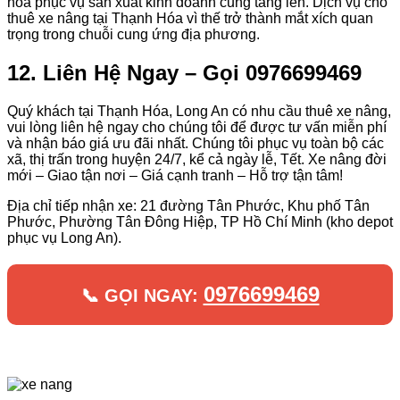
hóa phục vụ sản xuất kinh doanh cũng tăng lên. Dịch vụ cho
thuê xe nâng tại Thạnh Hóa vì thế trở thành mắt xích quan
trọng trong chuỗi cung ứng địa phương.
12. Liên Hệ Ngay – Gọi 0976699469
Quý khách tại Thạnh Hóa, Long An có nhu cầu thuê xe nâng,
vui lòng liên hệ ngay cho chúng tôi để được tư vấn miễn phí
và nhận báo giá ưu đãi nhất. Chúng tôi phục vụ toàn bộ các
xã, thị trấn trong huyện 24/7, kể cả ngày lễ, Tết. Xe nâng đời
mới – Giao tận nơi – Giá cạnh tranh – Hỗ trợ tận tâm!
Địa chỉ tiếp nhận xe: 21 đường Tân Phước, Khu phố Tân
Phước, Phường Tân Đông Hiệp, TP Hồ Chí Minh (kho depot
phục vụ Long An).
0976699469
📞 GỌI NGAY: