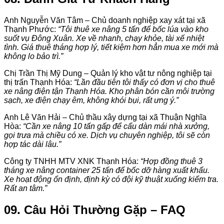
Anh Nguyễn Văn Tâm – Chủ doanh nghiệp xay xát tại xã
Thạnh Phước:
“Tôi thuê xe nâng 5 tấn để bốc lúa vào kho
suốt vụ Đông Xuân. Xe về nhanh, chạy khỏe, tài xế nhiệt
tình. Giá thuê tháng hợp lý, tiết kiệm hơn hẳn mua xe mới mà
không lo bảo trì.”
Chị Trần Thị Mỹ Dung – Quản lý kho vật tư nông nghiệp tại
thị trấn Thạnh Hóa:
“Lần đầu tiên tôi thấy có đơn vị cho thuê
xe nâng điện tận Thạnh Hóa. Kho phân bón cần môi trường
sạch, xe điện chạy êm, không khói bụi, rất ưng ý.”
Anh Lê Văn Hải – Chủ thầu xây dựng tại xã Thuận Nghĩa
Hòa:
“Cần xe nâng 10 tấn gấp để cẩu dàn mái nhà xưởng,
gọi trưa mà chiều có xe. Dịch vụ chuyên nghiệp, tôi sẽ còn
hợp tác dài lâu.”
Công ty TNHH MTV XNK Thạnh Hóa:
“Hợp đồng thuê 3
tháng xe nâng container 25 tấn để bốc dỡ hàng xuất khẩu.
Xe hoạt động ổn định, định kỳ có đội kỹ thuật xuống kiểm tra.
Rất an tâm.”
09. Câu Hỏi Thường Gặp – FAQ