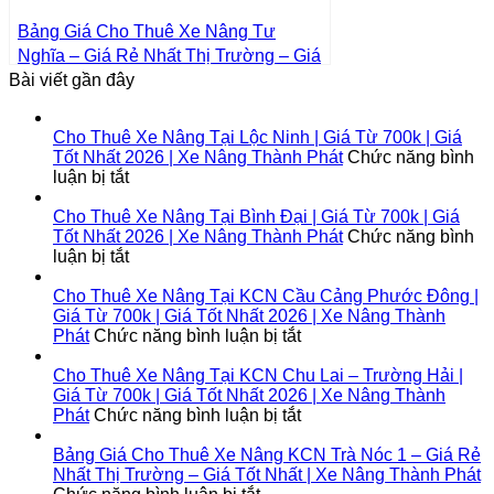
Bảng Giá Cho Thuê Xe Nâng Tư
Nghĩa – Giá Rẻ Nhất Thị Trường – Giá
Bài viết gần đây
Tốt Nhất | Xe Nâng Thành Phát
Cho Thuê Xe Nâng Tại Lộc Ninh | Giá Từ 700k | Giá
Tốt Nhất 2026 | Xe Nâng Thành Phát
Chức năng bình
ở
luận bị tắt
Cho
Thuê
Cho Thuê Xe Nâng Tại Bình Đại | Giá Từ 700k | Giá
Xe
Tốt Nhất 2026 | Xe Nâng Thành Phát
Chức năng bình
Nâng
ở
luận bị tắt
Tại
Cho
Lộc
Thuê
Cho Thuê Xe Nâng Tại KCN Cầu Cảng Phước Đông |
Ninh
Xe
Giá Từ 700k | Giá Tốt Nhất 2026 | Xe Nâng Thành
|
Nâng
ở
Phát
Chức năng bình luận bị tắt
Giá
Tại
Cho
Từ
Bình
Thuê
Cho Thuê Xe Nâng Tại KCN Chu Lai – Trường Hải |
700k
Đại
Xe
Giá Từ 700k | Giá Tốt Nhất 2026 | Xe Nâng Thành
|
|
Nâng
ở
Phát
Chức năng bình luận bị tắt
Giá
Giá
Tại
Cho
Tốt
Từ
KCN
Thuê
Bảng Giá Cho Thuê Xe Nâng KCN Trà Nóc 1 – Giá Rẻ
Nhất
700k
Cầu
Xe
Nhất Thị Trường – Giá Tốt Nhất | Xe Nâng Thành Phát
2026
|
ở
Cảng
Nâng