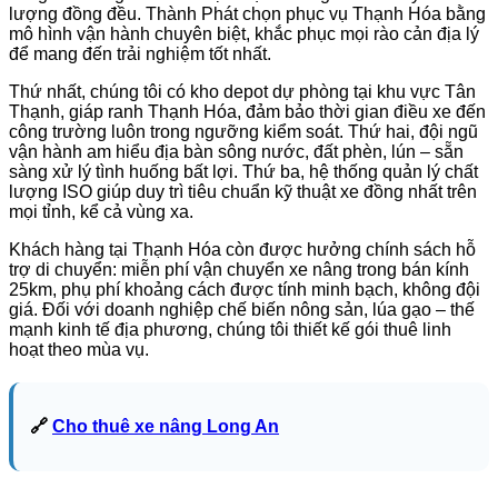
lượng đồng đều. Thành Phát chọn phục vụ Thạnh Hóa bằng
mô hình vận hành chuyên biệt, khắc phục mọi rào cản địa lý
để mang đến trải nghiệm tốt nhất.
Thứ nhất, chúng tôi có kho depot dự phòng tại khu vực Tân
Thạnh, giáp ranh Thạnh Hóa, đảm bảo thời gian điều xe đến
công trường luôn trong ngưỡng kiểm soát. Thứ hai, đội ngũ
vận hành am hiểu địa bàn sông nước, đất phèn, lún – sẵn
sàng xử lý tình huống bất lợi. Thứ ba, hệ thống quản lý chất
lượng ISO giúp duy trì tiêu chuẩn kỹ thuật xe đồng nhất trên
mọi tỉnh, kể cả vùng xa.
Khách hàng tại Thạnh Hóa còn được hưởng chính sách hỗ
trợ di chuyển: miễn phí vận chuyển xe nâng trong bán kính
25km, phụ phí khoảng cách được tính minh bạch, không đội
giá. Đối với doanh nghiệp chế biến nông sản, lúa gạo – thế
mạnh kinh tế địa phương, chúng tôi thiết kế gói thuê linh
hoạt theo mùa vụ.
🔗
Cho thuê xe nâng Long An