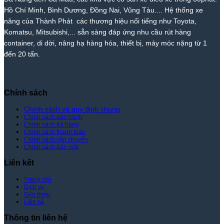
Phát
Nhất
Lệ
Phát
Thị
–
Hồ Chí Minh, Bình Dương, Đồng Nai, Vũng Tàu.... Hệ thống xe
Trường
Giá
nâng của Thành Phát các thương hiệu nổi tiếng như Toyota,
–
Rẻ
Komatsu, Mitsubishi,... sẵn sàng đáp ứng nhu cầu rút hàng
Giá
Nhất
container, di dời, nâng hạ hàng hóa, thiết bị, máy móc nặng từ 1
Tốt
Thị
đến 20 tấn.
Nhất
Trường
|
–
Xe
Giá
Nâng
Tốt
Thành
Nhất
Chính sách
Phát
|
Xe
Chính sách và quy định chung
Chính sách bảo hành
Nâng
Chính sách trả hàng
Thành
Chính sách thanh toán
Phát
Chính sách vận chuyển
Chính sách bảo mật
Liên kết
Trang chủ
Dịch vụ
Giới thiệu
Liên hệ
Thông tin liên hệ