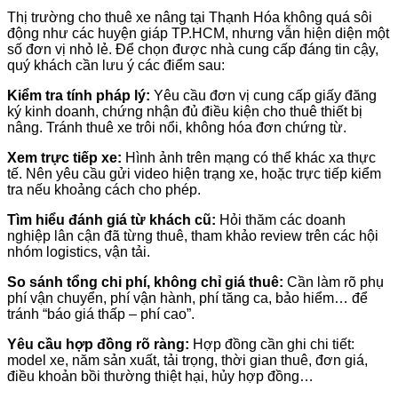
Thị trường cho thuê xe nâng tại Thạnh Hóa không quá sôi
động như các huyện giáp TP.HCM, nhưng vẫn hiện diện một
số đơn vị nhỏ lẻ. Để chọn được nhà cung cấp đáng tin cậy,
quý khách cần lưu ý các điểm sau:
Kiểm tra tính pháp lý:
Yêu cầu đơn vị cung cấp giấy đăng
ký kinh doanh, chứng nhận đủ điều kiện cho thuê thiết bị
nâng. Tránh thuê xe trôi nổi, không hóa đơn chứng từ.
Xem trực tiếp xe:
Hình ảnh trên mạng có thể khác xa thực
tế. Nên yêu cầu gửi video hiện trạng xe, hoặc trực tiếp kiểm
tra nếu khoảng cách cho phép.
Tìm hiểu đánh giá từ khách cũ:
Hỏi thăm các doanh
nghiệp lân cận đã từng thuê, tham khảo review trên các hội
nhóm logistics, vận tải.
So sánh tổng chi phí, không chỉ giá thuê:
Cần làm rõ phụ
phí vận chuyển, phí vận hành, phí tăng ca, bảo hiểm… để
tránh “báo giá thấp – phí cao”.
Yêu cầu hợp đồng rõ ràng:
Hợp đồng cần ghi chi tiết:
model xe, năm sản xuất, tải trọng, thời gian thuê, đơn giá,
điều khoản bồi thường thiệt hại, hủy hợp đồng…