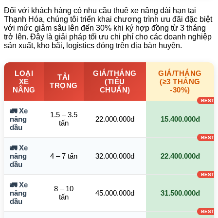
Đối với khách hàng có nhu cầu thuê xe nâng dài hạn tại
Thạnh Hóa, chúng tôi triển khai chương trình ưu đãi đặc biệt
với mức giảm sâu lên đến 30% khi ký hợp đồng từ 3 tháng
trở lên. Đây là giải pháp tối ưu chi phí cho các doanh nghiệp
sản xuất, kho bãi, logistics đóng trên địa bàn huyện.
LOẠI
GIÁ/THÁNG
GIÁ/THÁNG
TẢI
XE
(TIÊU
(≥3 THÁNG
TRỌNG
NÂNG
CHUẨN)
-30%)
🚛 Xe
1.5 – 3.5
nâng
22.000.000đ
15.400.000đ
tấn
dầu
🚛 Xe
nâng
4 – 7 tấn
32.000.000đ
22.400.000đ
dầu
🚛 Xe
8 – 10
nâng
45.000.000đ
31.500.000đ
tấn
dầu