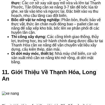
thực:
Các cơ sở xay xát quy mô vừa và lớn tại Thạnh
Phước, Tân Đông cần xe nâng 3-7 tấn để bốc lúa từ
ghe, xe tải vào kho và ngược lại. Đặc biệt vào vụ thu
hoạch, nhu cầu tăng cao đột biến.
Bốc dỡ vật tư nông nghiệp:
Phân bón, thuốc bảo vệ
thực vật, thức ăn chăn nuôi đóng bao – pallet cần xe
nâng để sắp xếp kho bãi, bốc lên xe phân phối đi các
huyện lân cận.
Thi công xây dựng:
Các công trình giao thông, thủy
lợi, trường học, trụ sở hành chính đang được đầu tư tại
Thạnh Hóa cần xe nâng để vận chuyển vật liệu xây
dựng, cấu kiện thép, dàn mái.
Di dời máy móc, thiết bị:
Nhà máy chế biến, cơ sở
sản xuất nhỏ cần xe nâng khi mở rộng, di dời mặt
bằng.
11. Giới Thiệu Về Thạnh Hóa, Long
An