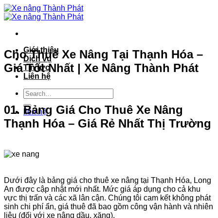
Bỏ
qua
nội
dung
Giới thiệu
Cho Thuê Xe Nâng Tại Thạnh Hóa –
Dịch vụ
Giá Tốt Nhất | Xe Nâng Thành Phát
Tin tức
Liên hệ
01. Bảng Giá Cho Thuê Xe Nâng
liên hệ
Thạnh Hóa – Giá Rẻ Nhất Thị Trường
Dưới đây là bảng giá cho thuê xe nâng tại Thạnh Hóa, Long
An được cập nhật mới nhất. Mức giá áp dụng cho cả khu
vực thị trấn và các xã lân cận. Chúng tôi cam kết không phát
sinh chi phí ẩn, giá thuê đã bao gồm công vận hành và nhiên
liệu (đối với xe nâng dầu, xăng).