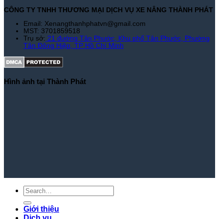
CÔNG TY TNHH THƯƠNG MẠI DỊCH VỤ XE NÂNG THÀNH PHÁT
Email: Xenangthanhphatvn@gmail.com
MST: 3701859518
Trụ sở:
21 đường Tân Phước, Khu phố Tân Phước, Phường
Tân Đông Hiệp, TP Hồ Chí Minh
Hình ảnh tại Thành Phát
Giới thiệu
Dịch vụ