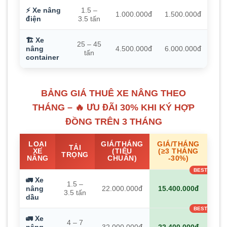
⚡ Xe nâng
1.5 –
1.000.000đ
1.500.000đ
điện
3.5 tấn
🏗️ Xe
25 – 45
nâng
4.500.000đ
6.000.000đ
tấn
container
BẢNG GIÁ THUÊ XE NÂNG THEO
THÁNG – 🔥 ƯU ĐÃI 30% KHI KÝ HỢP
ĐỒNG TRÊN 3 THÁNG
LOẠI
GIÁ/THÁNG
GIÁ/THÁNG
TẢI
XE
(TIÊU
(≥3 THÁNG
TRỌNG
NÂNG
CHUẨN)
-30%)
🚛 Xe
1.5 –
nâng
22.000.000đ
15.400.000đ
3.5 tấn
dầu
🚛 Xe
4 – 7