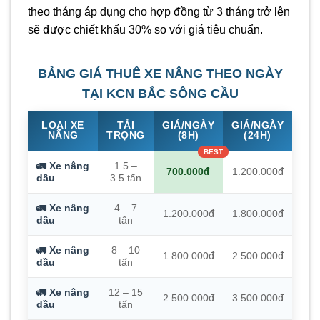
theo tháng áp dụng cho hợp đồng từ 3 tháng trở lên
sẽ được chiết khấu 30% so với giá tiêu chuẩn.
BẢNG GIÁ THUÊ XE NÂNG THEO NGÀY
TẠI KCN BẮC SÔNG CẦU
LOẠI XE
TẢI
GIÁ/NGÀY
GIÁ/NGÀY
NÂNG
TRỌNG
(8H)
(24H)
🚛 Xe nâng
1.5 –
700.000đ
1.200.000đ
dầu
3.5 tấn
🚛 Xe nâng
4 – 7
1.200.000đ
1.800.000đ
dầu
tấn
🚛 Xe nâng
8 – 10
1.800.000đ
2.500.000đ
dầu
tấn
🚛 Xe nâng
12 – 15
2.500.000đ
3.500.000đ
dầu
tấn