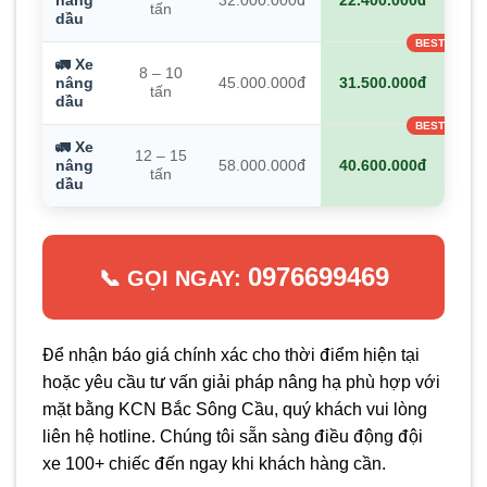
nâng
32.000.000đ
22.400.000đ
tấn
dầu
🚛 Xe
8 – 10
nâng
45.000.000đ
31.500.000đ
tấn
dầu
🚛 Xe
12 – 15
nâng
58.000.000đ
40.600.000đ
tấn
dầu
0976699469
📞 GỌI NGAY:
Để nhận báo giá chính xác cho thời điểm hiện tại
hoặc yêu cầu tư vấn giải pháp nâng hạ phù hợp với
mặt bằng KCN Bắc Sông Cầu, quý khách vui lòng
liên hệ hotline. Chúng tôi sẵn sàng điều động đội
xe 100+ chiếc đến ngay khi khách hàng cần.