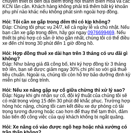
chuyển thiết bị đến địa điểm trong nội thành Biên Hòa và các
KCN lân cận. Khách hàng không phải trả thêm bất kỳ khoản
phụ phí nào khác nếu không phát sinh ngoài hợp đồng.
Hỏi: Tôi cần xe gấp trong đêm thì có kịp không?
Đáp: Chúng tôi phục vụ 24/7, kể cả ngày lễ và chủ nhật. Nếu
bạn cần xe gấp trong đêm, hãy gọi ngay
0976699469
. Nếu
thiết bị phù hợp có sẵn ở kho gần nhất, chúng tôi có thể điều
xe đến chỉ trong 30 phút đến 1 giờ đồng hồ.
Hỏi: Hợp đồng thuê xe dài hạn trên 3 tháng có ưu đãi gì
không?
Đáp: Như bảng giá đã công bố, khi ký hợp đồng từ 3 tháng
trở lên, bạn sẽ được giảm ngay 30% chi phí so với giá thuê
tiêu chuẩn. Ngoài ra, chúng tôi còn hỗ trợ bảo dưỡng định kỳ
miễn phí tại công trình.
Hỏi: Nếu xe nâng gặp sự cố giữa chừng thì xử lý sao?
Đáp: Ngay khi ghi nhận sự cố, đội kỹ thuật của chúng tôi sẽ
có mặt trong vòng 15 đến 30 phút để khắc phục. Trường hợp
hỏng hóc nặng, chúng tôi cam kết điều xe dự phòng có tải
trọng tương đương hoặc cao hơn để thay thế tạm thời, đảm
bảo tiến độ công việc của quý khách không bị ngắt quãng.
Hỏi: Xe nâng có vào được ngõ hẹp hoặc nhà xưởng có
trần thấp không?