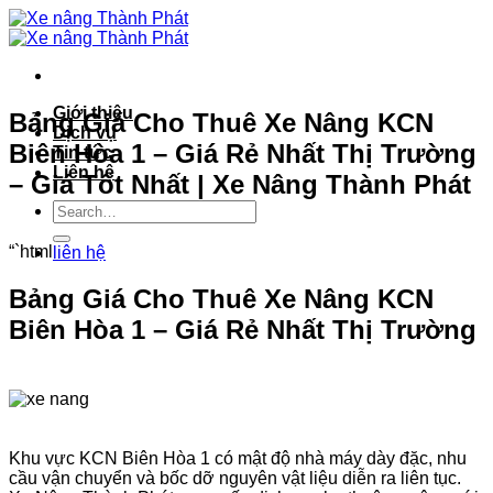
Bỏ
qua
nội
dung
Giới thiệu
Bảng Giá Cho Thuê Xe Nâng KCN
Dịch vụ
Biên Hòa 1 – Giá Rẻ Nhất Thị Trường
Tin tức
Liên hệ
– Giá Tốt Nhất | Xe Nâng Thành Phát
“`html
liên hệ
Bảng Giá Cho Thuê Xe Nâng KCN
Biên Hòa 1 – Giá Rẻ Nhất Thị Trường
Khu vực KCN Biên Hòa 1 có mật độ nhà máy dày đặc, nhu
cầu vận chuyển và bốc dỡ nguyên vật liệu diễn ra liên tục.