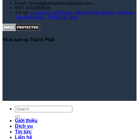
Email: Xenangthanhphatvn@gmail.com
MST: 3701859518
Trụ sở:
21 đường Tân Phước, Khu phố Tân Phước, Phường
Tân Đông Hiệp, TP Hồ Chí Minh
Hình ảnh tại Thành Phát
Giới thiệu
Dịch vụ
Tin tức
Liên hệ