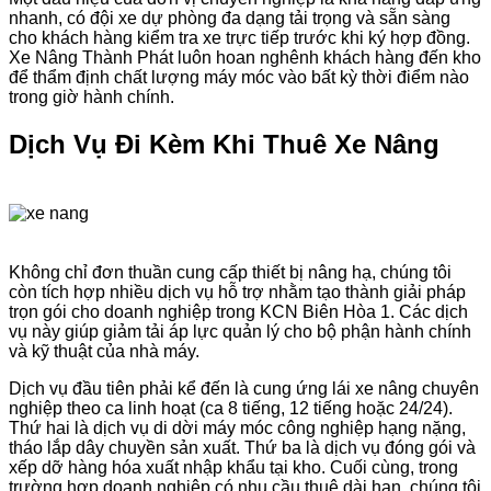
nhanh, có đội xe dự phòng đa dạng tải trọng và sẵn sàng
cho khách hàng kiểm tra xe trực tiếp trước khi ký hợp đồng.
Xe Nâng Thành Phát luôn hoan nghênh khách hàng đến kho
để thẩm định chất lượng máy móc vào bất kỳ thời điểm nào
trong giờ hành chính.
Dịch Vụ Đi Kèm Khi Thuê Xe Nâng
Không chỉ đơn thuần cung cấp thiết bị nâng hạ, chúng tôi
còn tích hợp nhiều dịch vụ hỗ trợ nhằm tạo thành giải pháp
trọn gói cho doanh nghiệp trong KCN Biên Hòa 1. Các dịch
vụ này giúp giảm tải áp lực quản lý cho bộ phận hành chính
và kỹ thuật của nhà máy.
Dịch vụ đầu tiên phải kể đến là cung ứng lái xe nâng chuyên
nghiệp theo ca linh hoạt (ca 8 tiếng, 12 tiếng hoặc 24/24).
Thứ hai là dịch vụ di dời máy móc công nghiệp hạng nặng,
tháo lắp dây chuyền sản xuất. Thứ ba là dịch vụ đóng gói và
xếp dỡ hàng hóa xuất nhập khẩu tại kho. Cuối cùng, trong
trường hợp doanh nghiệp có nhu cầu thuê dài hạn, chúng tôi