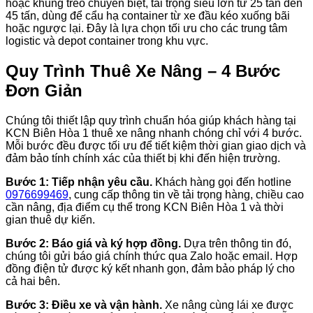
hoặc khung treo chuyên biệt, tải trọng siêu lớn từ 25 tấn đến
45 tấn, dùng để cẩu hạ container từ xe đầu kéo xuống bãi
hoặc ngược lại. Đây là lựa chọn tối ưu cho các trung tâm
logistic và depot container trong khu vực.
Quy Trình Thuê Xe Nâng – 4 Bước
Đơn Giản
Chúng tôi thiết lập quy trình chuẩn hóa giúp khách hàng tại
KCN Biên Hòa 1 thuê xe nâng nhanh chóng chỉ với 4 bước.
Mỗi bước đều được tối ưu để tiết kiệm thời gian giao dịch và
đảm bảo tính chính xác của thiết bị khi đến hiện trường.
Bước 1: Tiếp nhận yêu cầu.
Khách hàng gọi đến hotline
0976699469
, cung cấp thông tin về tải trọng hàng, chiều cao
cần nâng, địa điểm cụ thể trong KCN Biên Hòa 1 và thời
gian thuê dự kiến.
Bước 2: Báo giá và ký hợp đồng.
Dựa trên thông tin đó,
chúng tôi gửi báo giá chính thức qua Zalo hoặc email. Hợp
đồng điện tử được ký kết nhanh gọn, đảm bảo pháp lý cho
cả hai bên.
Bước 3: Điều xe và vận hành.
Xe nâng cùng lái xe được