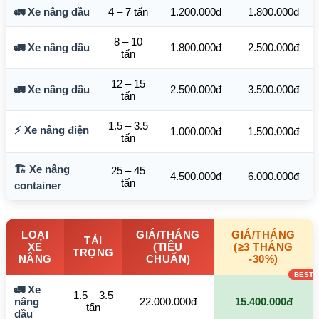
🚛 Xe nâng dầu
4 – 7 tấn
1.200.000đ
1.800.000đ
8 – 10
🚛 Xe nâng dầu
1.800.000đ
2.500.000đ
tấn
12 – 15
🚛 Xe nâng dầu
2.500.000đ
3.500.000đ
tấn
1.5 – 3.5
⚡ Xe nâng điện
1.000.000đ
1.500.000đ
tấn
🏗️ Xe nâng
25 – 45
4.500.000đ
6.000.000đ
tấn
container
LOẠI
GIÁ/THÁNG
GIÁ/THÁNG
TẢI
XE
(TIÊU
(≥3 THÁNG
TRỌNG
NÂNG
CHUẨN)
-30%)
🚛 Xe
1.5 – 3.5
nâng
22.000.000đ
15.400.000đ
tấn
dầu