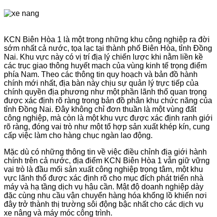
KCN Biên Hòa 1 là một trong những khu công nghiệp ra đời
sớm nhất cả nước, tọa lạc tại thành phố Biên Hòa, tỉnh Đồng
Nai. Khu vực này có vị trí địa lý chiến lược khi nằm liền kề
các trục giao thông huyết mạch của vùng kinh tế trọng điểm
phía Nam. Theo các thông tin quy hoạch và bản đồ hành
chính mới nhất, địa bàn này chịu sự quản lý trực tiếp của
chính quyền địa phương như một phần lãnh thổ quan trọng
được xác định rõ ràng trong bản đồ phân khu chức năng của
tỉnh Đồng Nai. Đây không chỉ đơn thuần là một vùng đất
công nghiệp, mà còn là một khu vực được xác định ranh giới
rõ ràng, đóng vai trò như một tổ hợp sản xuất khép kín, cung
cấp việc làm cho hàng chục ngàn lao động.
Mặc dù có những thông tin về việc điều chỉnh địa giới hành
chính trên cả nước, địa điểm KCN Biên Hòa 1 vẫn giữ vững
vai trò là đầu mối sản xuất công nghiệp trọng tâm, một khu
vực lãnh thổ được xác định rõ cho mục đích phát triển nhà
máy và hạ tầng dịch vụ hậu cần. Mật độ doanh nghiệp dày
đặc cùng nhu cầu vận chuyển hàng hóa khổng lồ khiến nơi
đây trở thành thị trường sôi động bậc nhất cho các dịch vụ
xe nâng và máy móc công trình.