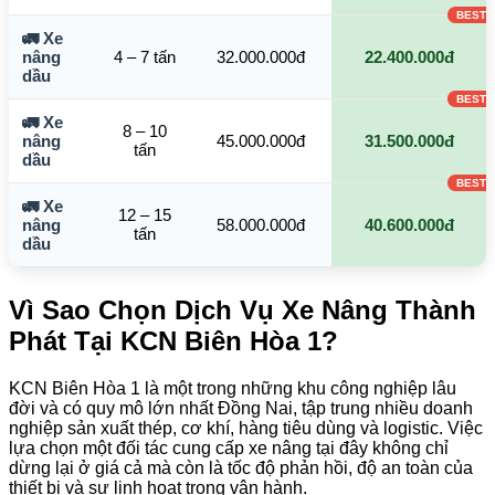
🚛 Xe
nâng
4 – 7 tấn
32.000.000đ
22.400.000đ
dầu
🚛 Xe
8 – 10
nâng
45.000.000đ
31.500.000đ
tấn
dầu
🚛 Xe
12 – 15
nâng
58.000.000đ
40.600.000đ
tấn
dầu
Vì Sao Chọn Dịch Vụ Xe Nâng Thành
Phát Tại KCN Biên Hòa 1?
KCN Biên Hòa 1 là một trong những khu công nghiệp lâu
đời và có quy mô lớn nhất Đồng Nai, tập trung nhiều doanh
nghiệp sản xuất thép, cơ khí, hàng tiêu dùng và logistic. Việc
lựa chọn một đối tác cung cấp xe nâng tại đây không chỉ
dừng lại ở giá cả mà còn là tốc độ phản hồi, độ an toàn của
thiết bị và sự linh hoạt trong vận hành.