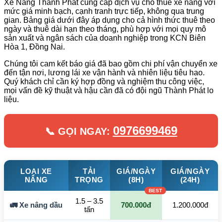
Xe Nâng Thành Phát cung cấp dịch vụ cho thuê xe nâng với
mức giá minh bạch, cạnh tranh trực tiếp, không qua trung
gian. Bảng giá dưới đây áp dụng cho cả hình thức thuê theo
ngày và thuê dài hạn theo tháng, phù hợp với mọi quy mô
sản xuất và ngân sách của doanh nghiệp trong KCN Biên
Hòa 1, Đồng Nai.
Chúng tôi cam kết báo giá đã bao gồm chi phí vận chuyển xe
đến tận nơi, lương lái xe vận hành và nhiên liệu tiêu hao.
Quý khách chỉ cần ký hợp đồng và nghiệm thu công việc,
mọi vấn đề kỹ thuật và hậu cần đã có đội ngũ Thành Phát lo
liệu.
0976699469
📞 GỌI NGAY:
LOẠI XE
TẢI
GIÁ/NGÀY
GIÁ/NGÀY
NÂNG
TRỌNG
(8H)
(24H)
1.5 – 3.5
🚛 Xe nâng dầu
700.000đ
1.200.000đ
tấn