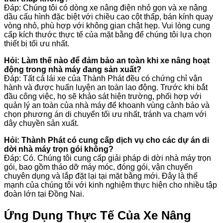
Đáp: Chúng tôi có dòng xe nâng điện nhỏ gọn và xe nâng
dầu cấu hình đặc biệt với chiều cao cột thấp, bán kính quay
vòng nhỏ, phù hợp với không gian chật hẹp. Vui lòng cung
cấp kích thước thực tế của mặt bằng để chúng tôi lựa chọn
thiết bị tối ưu nhất.
Hỏi: Làm thế nào để đảm bảo an toàn khi xe nâng hoạt
động trong nhà máy đang sản xuất?
Đáp: Tất cả lái xe của Thành Phát đều có chứng chỉ vận
hành và được huấn luyện an toàn lao động. Trước khi bắt
đầu công việc, họ sẽ khảo sát hiện trường, phối hợp với
quản lý an toàn của nhà máy để khoanh vùng cảnh báo và
chọn phương án di chuyển tối ưu nhất, tránh va chạm với
dây chuyền sản xuất.
Hỏi: Thành Phát có cung cấp dịch vụ cho các dự án di
dời nhà máy trọn gói không?
Đáp: Có. Chúng tôi cung cấp giải pháp di dời nhà máy trọn
gói, bao gồm tháo dỡ máy móc, đóng gói, vận chuyển
chuyên dụng và lắp đặt lại tại mặt bằng mới. Đây là thế
mạnh của chúng tôi với kinh nghiệm thực hiện cho nhiều tập
đoàn lớn tại Đồng Nai.
Ứng Dụng Thực Tế Của Xe Nâng