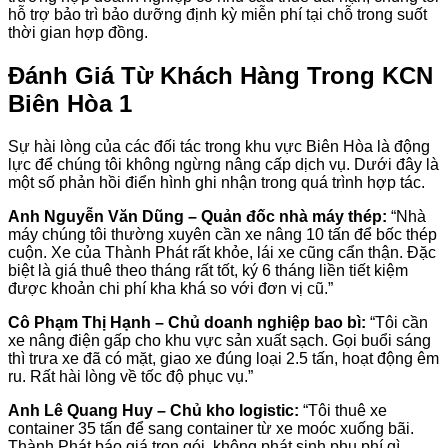
hỗ trợ bảo trì bảo dưỡng định kỳ miễn phí tại chỗ trong suốt
thời gian hợp đồng.
Đánh Giá Từ Khách Hàng Trong KCN
Biên Hòa 1
Sự hài lòng của các đối tác trong khu vực Biên Hòa là động
lực để chúng tôi không ngừng nâng cấp dịch vụ. Dưới đây là
một số phản hồi điển hình ghi nhận trong quá trình hợp tác.
Anh Nguyễn Văn Dũng – Quản đốc nhà máy thép:
“Nhà
máy chúng tôi thường xuyên cần xe nâng 10 tấn để bốc thép
cuộn. Xe của Thành Phát rất khỏe, lái xe cũng cẩn thận. Đặc
biệt là giá thuê theo tháng rất tốt, ký 6 tháng liền tiết kiệm
được khoản chi phí kha khá so với đơn vị cũ.”
Cô Phạm Thị Hạnh – Chủ doanh nghiệp bao bì:
“Tôi cần
xe nâng điện gấp cho khu vực sản xuất sạch. Gọi buổi sáng
thì trưa xe đã có mặt, giao xe đúng loại 2.5 tấn, hoạt động êm
ru. Rất hài lòng về tốc độ phục vụ.”
Anh Lê Quang Huy – Chủ kho logistic:
“Tôi thuê xe
container 35 tấn để sang container từ xe moóc xuống bãi.
Thành Phát báo giá trọn gói, không phát sinh phụ phí gì