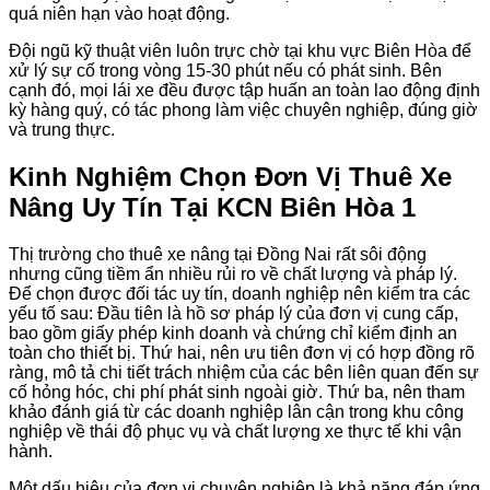
quá niên hạn vào hoạt động.
Đội ngũ kỹ thuật viên luôn trực chờ tại khu vực Biên Hòa để
xử lý sự cố trong vòng 15-30 phút nếu có phát sinh. Bên
cạnh đó, mọi lái xe đều được tập huấn an toàn lao động định
kỳ hàng quý, có tác phong làm việc chuyên nghiệp, đúng giờ
và trung thực.
Kinh Nghiệm Chọn Đơn Vị Thuê Xe
Nâng Uy Tín Tại KCN Biên Hòa 1
Thị trường cho thuê xe nâng tại Đồng Nai rất sôi động
nhưng cũng tiềm ẩn nhiều rủi ro về chất lượng và pháp lý.
Để chọn được đối tác uy tín, doanh nghiệp nên kiểm tra các
yếu tố sau: Đầu tiên là hồ sơ pháp lý của đơn vị cung cấp,
bao gồm giấy phép kinh doanh và chứng chỉ kiểm định an
toàn cho thiết bị. Thứ hai, nên ưu tiên đơn vị có hợp đồng rõ
ràng, mô tả chi tiết trách nhiệm của các bên liên quan đến sự
cố hỏng hóc, chi phí phát sinh ngoài giờ. Thứ ba, nên tham
khảo đánh giá từ các doanh nghiệp lân cận trong khu công
nghiệp về thái độ phục vụ và chất lượng xe thực tế khi vận
hành.
Một dấu hiệu của đơn vị chuyên nghiệp là khả năng đáp ứng