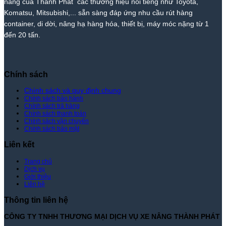
nâng của Thành Phát các thương hiệu nổi tiếng như Toyota,
–
Rẻ
Komatsu, Mitsubishi,... sẵn sàng đáp ứng nhu cầu rút hàng
Giá
Nhất
container, di dời, nâng hạ hàng hóa, thiết bị, máy móc nặng từ 1
Tốt
Thị
đến 20 tấn.
Nhất
Trường
|
–
Xe
Giá
Nâng
Tốt
Thành
Nhất
Chính sách
Phát
|
Xe
Chính sách và quy định chung
Chính sách bảo hành
Nâng
Chính sách trả hàng
Thành
Chính sách thanh toán
Phát
Chính sách vận chuyển
Chính sách bảo mật
Liên kết
Trang chủ
Dịch vụ
Giới thiệu
Liên hệ
Thông tin liên hệ
CÔNG TY TNHH THƯƠNG MẠI DỊCH VỤ XE NÂNG THÀNH PHÁT