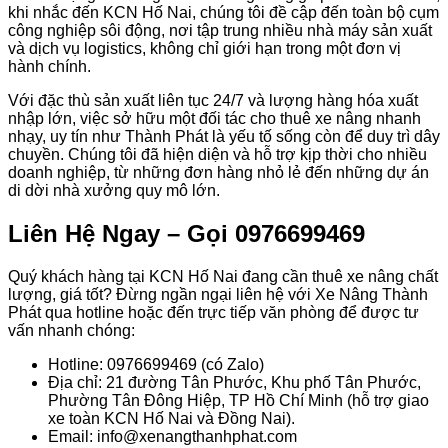
khi nhắc đến KCN Hố Nai, chúng tôi đề cập đến toàn bộ cụm
công nghiệp sôi động, nơi tập trung nhiều nhà máy sản xuất
và dịch vụ logistics, không chỉ giới hạn trong một đơn vị
hành chính.
Với đặc thù sản xuất liên tục 24/7 và lượng hàng hóa xuất
nhập lớn, việc sở hữu một đối tác cho thuê xe nâng nhanh
nhạy, uy tín như Thành Phát là yếu tố sống còn để duy trì dây
chuyền. Chúng tôi đã hiện diện và hỗ trợ kịp thời cho nhiều
doanh nghiệp, từ những đơn hàng nhỏ lẻ đến những dự án
di dời nhà xưởng quy mô lớn.
Liên Hệ Ngay – Gọi 0976699469
Quý khách hàng tại KCN Hố Nai đang cần thuê xe nâng chất
lượng, giá tốt? Đừng ngần ngại liên hệ với Xe Nâng Thành
Phát qua hotline hoặc đến trực tiếp văn phòng để được tư
vấn nhanh chóng:
Hotline: 0976699469 (có Zalo)
Địa chỉ: 21 đường Tân Phước, Khu phố Tân Phước,
Phường Tân Đông Hiệp, TP Hồ Chí Minh (hỗ trợ giao
xe toàn KCN Hố Nai và Đồng Nai).
Email: info@xenangthanhphat.com