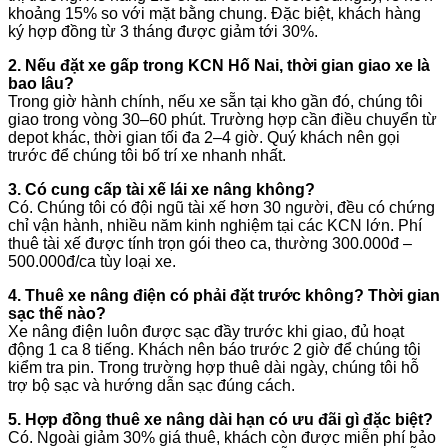
khoảng 15% so với mặt bằng chung. Đặc biệt, khách hàng
ký hợp đồng từ 3 tháng được giảm tới 30%.
2. Nếu đặt xe gấp trong KCN Hố Nai, thời gian giao xe là
bao lâu?
Trong giờ hành chính, nếu xe sẵn tại kho gần đó, chúng tôi
giao trong vòng 30–60 phút. Trường hợp cần điều chuyển từ
depot khác, thời gian tối đa 2–4 giờ. Quý khách nên gọi
trước để chúng tôi bố trí xe nhanh nhất.
3. Có cung cấp tài xế lái xe nâng không?
Có. Chúng tôi có đội ngũ tài xế hơn 30 người, đều có chứng
chỉ vận hành, nhiều năm kinh nghiệm tại các KCN lớn. Phí
thuê tài xế được tính trọn gói theo ca, thường 300.000đ –
500.000đ/ca tùy loại xe.
4. Thuê xe nâng điện có phải đặt trước không? Thời gian
sạc thế nào?
Xe nâng điện luôn được sạc đầy trước khi giao, đủ hoạt
động 1 ca 8 tiếng. Khách nên báo trước 2 giờ để chúng tôi
kiểm tra pin. Trong trường hợp thuê dài ngày, chúng tôi hỗ
trợ bộ sạc và hướng dẫn sạc đúng cách.
5. Hợp đồng thuê xe nâng dài hạn có ưu đãi gì đặc biệt?
Có. Ngoài giảm 30% giá thuê, khách còn được miễn phí bảo