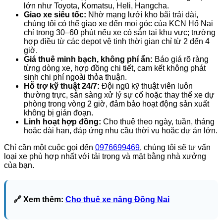
lớn như Toyota, Komatsu, Heli, Hangcha.
Giao xe siêu tốc:
Nhờ mạng lưới kho bãi trải dài,
chúng tôi có thể giao xe đến mọi góc của KCN Hố Nai
chỉ trong 30–60 phút nếu xe có sẵn tại khu vực; trường
hợp điều từ các depot vệ tinh thời gian chỉ từ 2 đến 4
giờ.
Giá thuê minh bạch, không phí ẩn:
Báo giá rõ ràng
từng dòng xe, hợp đồng chi tiết, cam kết không phát
sinh chi phí ngoài thỏa thuận.
Hỗ trợ kỹ thuật 24/7:
Đội ngũ kỹ thuật viên luôn
thường trực, sẵn sàng xử lý sự cố hoặc thay thế xe dự
phòng trong vòng 2 giờ, đảm bảo hoạt động sản xuất
không bị gián đoạn.
Linh hoạt hợp đồng:
Cho thuê theo ngày, tuần, tháng
hoặc dài hạn, đáp ứng nhu cầu thời vụ hoặc dự án lớn.
Chỉ cần một cuộc gọi đến
0976699469
, chúng tôi sẽ tư vấn
loại xe phù hợp nhất với tải trọng và mặt bằng nhà xưởng
của bạn.
🔗 Xem thêm:
Cho thuê xe nâng Đồng Nai