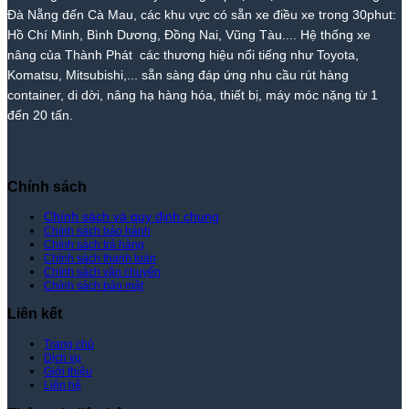
Thành
Rẻ
Cẩm
Thành
Đà Nẵng đến Cà Mau, các khu vực có sẵn xe điều xe trong 30phut:
Phát
Nhất
Lệ
Phát
Thị
–
Hồ Chí Minh, Bình Dương, Đồng Nai, Vũng Tàu.... Hệ thống xe
Trường
Giá
nâng của Thành Phát các thương hiệu nổi tiếng như Toyota,
–
Rẻ
Komatsu, Mitsubishi,... sẵn sàng đáp ứng nhu cầu rút hàng
Giá
Nhất
container, di dời, nâng hạ hàng hóa, thiết bị, máy móc nặng từ 1
Tốt
Thị
đến 20 tấn.
Nhất
Trường
|
–
Xe
Giá
Nâng
Tốt
Thành
Nhất
Chính sách
Phát
|
Xe
Chính sách và quy định chung
Chính sách bảo hành
Nâng
Chính sách trả hàng
Thành
Chính sách thanh toán
Phát
Chính sách vận chuyển
Chính sách bảo mật
Liên kết
Trang chủ
Dịch vụ
Giới thiệu
Liên hệ