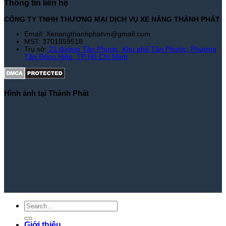
Thông tin liên hệ
CÔNG TY TNHH THƯƠNG MẠI DỊCH VỤ XE NÂNG THÀNH PHÁT
Email: Xenangthanhphatvn@gmail.com
MST: 3701859518
Trụ sở:
21 đường Tân Phước, Khu phố Tân Phước, Phường
Tân Đông Hiệp, TP Hồ Chí Minh
Hình ảnh tại Thành Phát
Giới thiệu