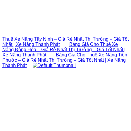
Thuê Xe Nâng Tây Ninh – Giá Rẻ Nhất Thị Trường – Giá Tốt
Nhất | Xe Nâng Thành Phát
Bảng Giá Cho Thuê Xe
Nâng Đông Hòa – Giá Rẻ Nhất Thị Trường – Giá Tốt Nhất |
Xe Nâng Thành Phát
Bảng Giá Cho Thuê Xe Nâng Tiên
Phước – Giá Rẻ Nhất Thị Trường – Giá Tốt Nhất | Xe Nâng
Thành Phát