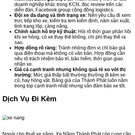
doanh nghiệp khác trong KCN, đọc review trên các
diễn đàn, Facebook group cộng đồng logistics.
Đội xe đa dạng và tình trạng xe:
Nên yêu cầu đi xem
trực tiếp kho xe, kiểm tra tem kiểm định, năm sản xuất,
tình trạng lốp, càng nâng.
Chính sách hỗ trợ kỹ thuật:
Hỏi rõ thời gian phản hồi
khi xe hỏng, có xe thay thế không, chi phí thay thế ra
sao.
Hợp đồng rõ ràng:
Tránh những đơn vị chỉ báo giá
qua điện thoại mà không có văn bản. Hợp đồng cần
nêu rõ trách nhiệm bảo trì, bảo hiểm, thời gian giao
nhận xe.
Giá cả cạnh tranh nhưng không quá rẻ so với thị
trường:
Mức giá thấp bất thường thường đi kèm xe
cũ, hay hỏng vặt. Bảng giá của Thành Phát luôn nằm
trong top cạnh tranh nhất nhưng vẫn đảm bảo xe tốt.
Dịch Vụ Đi Kèm
Ngoài cho thuê xe nâng, Xe Nâng Thành Phát còn cung cấp