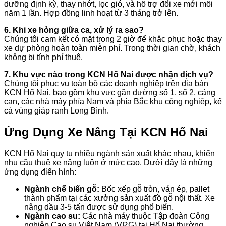
dưỡng định kỳ, thay nhớt, lọc gió, và hỗ trợ đổi xe mới mỗi
năm 1 lần. Hợp đồng linh hoạt từ 3 tháng trở lên.
6. Khi xe hỏng giữa ca, xử lý ra sao?
Chúng tôi cam kết có mặt trong 2 giờ để khắc phục hoặc thay
xe dự phòng hoàn toàn miễn phí. Trong thời gian chờ, khách
không bị tính phí thuê.
7. Khu vực nào trong KCN Hố Nai được nhận dịch vụ?
Chúng tôi phục vụ toàn bộ các doanh nghiệp trên địa bàn
KCN Hố Nai, bao gồm khu vực gần đường số 1, số 2, cảng
cạn, các nhà máy phía Nam và phía Bắc khu công nghiệp, kể
cả vùng giáp ranh Long Bình.
Ứng Dụng Xe Nâng Tại KCN Hố Nai
KCN Hố Nai quy tụ nhiều ngành sản xuất khác nhau, khiến
nhu cầu thuê xe nâng luôn ở mức cao. Dưới đây là những
ứng dụng điển hình:
Ngành chế biến gỗ:
Bốc xếp gỗ tròn, ván ép, pallet
thành phẩm tại các xưởng sản xuất đồ gỗ nội thất. Xe
nâng dầu 3-5 tấn được sử dụng phổ biến.
Ngành cao su:
Các nhà máy thuộc Tập đoàn Công
nghiệp Cao su Việt Nam (VRG) tại Hố Nai thường