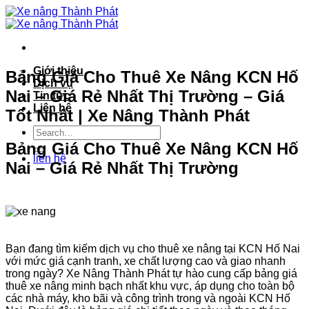
Bỏ
qua
nội
dung
Giới thiệu
Bảng Giá Cho Thuê Xe Nâng KCN Hố
Dịch vụ
Nai – Giá Rẻ Nhất Thị Trường – Giá
Tin tức
Liên hệ
Tốt Nhất | Xe Nâng Thành Phát
Bảng Giá Cho Thuê Xe Nâng KCN Hố
liên hệ
Nai – Giá Rẻ Nhất Thị Trường
Bạn đang tìm kiếm dịch vụ cho thuê xe nâng tại KCN Hố Nai
với mức giá cạnh tranh, xe chất lượng cao và giao nhanh
trong ngày? Xe Nâng Thành Phát tự hào cung cấp bảng giá
thuê xe nâng minh bạch nhất khu vực, áp dụng cho toàn bộ
các nhà máy, kho bãi và công trình trong và ngoài KCN Hố