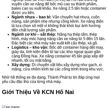
xuyên cần xe nâng để bốc mủ cao su thành phẩm,
bales cao su xuất khẩu. Xe nâng 2.5 tấn hoặc container
được ưu tiên.
Ngành nhựa – bao bì:
Vận chuyển hạt nhựa, cuộn
màng, sản phẩm nhẹ nhưng cồng kềnh. Xe nâng điện
là lựa chọn số một vì không thải khói bụi ảnh hưởng
đến chất lượng sản phẩm.
Ngành cơ khí – sắt thép:
Nâng hạ thép tấm, thép
hình, máy móc hạng nặng cần xe nâng từ 5 đến 15 tấn.
Đặc biệt các nhà máy sản xuất kết cấu thép, xà gồ.
Logistics – kho vận:
Bốc dỡ container hàng dệt may,
giày da, linh kiện điện tử tại các kho ngoại quan gần
cảng Đồng Nai. Xe nâng container 45 tấn giúp xếp dỡ
nhanh, tối ưu mặt bằng.
Xây dựng:
Di chuyển vật liệu xây dựng như gạch, xi
măng, cửa nhôm kính tại các công trình trong khu vực.
Nhờ hệ thống xe đa dạng, Thành Phát tự tin đáp ứng mọi
yêu cầu đặc thù của từng nhà máy.
Giới Thiệu Về KCN Hố Nai