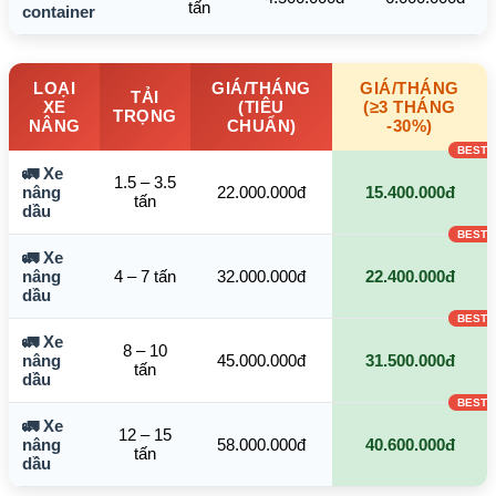
tấn
container
LOẠI
GIÁ/THÁNG
GIÁ/THÁNG
TẢI
XE
(TIÊU
(≥3 THÁNG
TRỌNG
NÂNG
CHUẨN)
-30%)
🚛 Xe
1.5 – 3.5
nâng
22.000.000đ
15.400.000đ
tấn
dầu
🚛 Xe
nâng
4 – 7 tấn
32.000.000đ
22.400.000đ
dầu
🚛 Xe
8 – 10
nâng
45.000.000đ
31.500.000đ
tấn
dầu
🚛 Xe
12 – 15
nâng
58.000.000đ
40.600.000đ
tấn
dầu