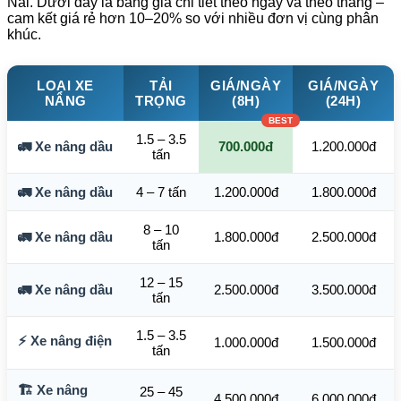
Nai. Dưới đây là bảng giá chi tiết theo ngày và theo tháng –
cam kết giá rẻ hơn 10–20% so với nhiều đơn vị cùng phân
khúc.
LOẠI XE
TẢI
GIÁ/NGÀY
GIÁ/NGÀY
NÂNG
TRỌNG
(8H)
(24H)
1.5 – 3.5
🚛 Xe nâng dầu
700.000đ
1.200.000đ
tấn
🚛 Xe nâng dầu
4 – 7 tấn
1.200.000đ
1.800.000đ
8 – 10
🚛 Xe nâng dầu
1.800.000đ
2.500.000đ
tấn
12 – 15
🚛 Xe nâng dầu
2.500.000đ
3.500.000đ
tấn
1.5 – 3.5
⚡ Xe nâng điện
1.000.000đ
1.500.000đ
tấn
🏗️ Xe nâng
25 – 45
4.500.000đ
6.000.000đ