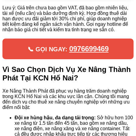
Lưu ý: Giá trên chưa bao gồm VAT, đã bao gồm nhiên liệu,
tài xế (nếu cần) và bảo dưỡng định kỳ. Hợp đồng thuê dài
hạn được ưu đãi giảm tới 30% chi phí, giúp doanh nghiệp
tiết kiệm đáng kể ngân sách vận hành. Gọi ngay hotline để
nhận báo giá chi tiết và kiểm tra tình trạng xe sẵn có.
0976699469
📞 GỌI NGAY:
Vì Sao Chọn Dịch Vụ Xe Nâng Thành
Phát Tại KCN Hố Nai?
Xe Nâng Thành Phát đã phục vụ hàng trăm doanh nghiệp
trong KCN Hố Nai và các khu vực lân cận. Chúng tôi mang
đến dịch vụ cho thuê xe nâng chuyên nghiệp với những ưu
điểm nổi bật:
Đội xe hùng hậu, đa dạng tải trọng:
Sở hữu hơn 100
xe nâng từ 1.5 tấn đến 45 tấn, bao gồm xe nâng dầu,
xe nâng điện, xe nâng xăng và xe nâng container. Tất
cả đều được nhập khẩu trực tiếp từ các thương hiệu