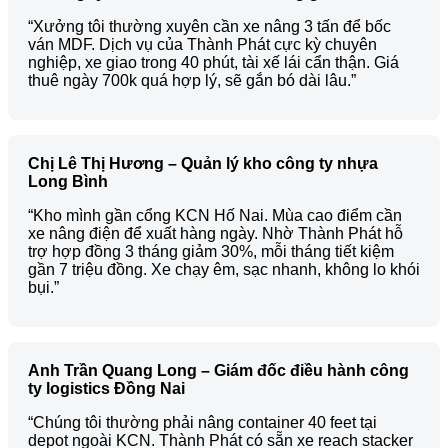
“Xưởng tôi thường xuyên cần xe nâng 3 tấn để bốc
ván MDF. Dịch vụ của Thành Phát cực kỳ chuyên
nghiệp, xe giao trong 40 phút, tài xế lái cẩn thận. Giá
thuê ngày 700k quá hợp lý, sẽ gắn bó dài lâu.”
Chị Lê Thị Hương – Quản lý kho công ty nhựa
Long Bình
“Kho mình gần cổng KCN Hố Nai. Mùa cao điểm cần
xe nâng điện để xuất hàng ngày. Nhờ Thành Phát hỗ
trợ hợp đồng 3 tháng giảm 30%, mỗi tháng tiết kiệm
gần 7 triệu đồng. Xe chạy êm, sạc nhanh, không lo khói
bụi.”
Anh Trần Quang Long – Giám đốc điều hành công
ty logistics Đồng Nai
“Chúng tôi thường phải nâng container 40 feet tại
depot ngoài KCN. Thành Phát có sẵn xe reach stacker