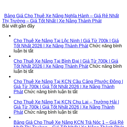
Bảng Giá Cho Thuê Xe Nâng Nghĩa Hành – Giá Rẻ Nhất
Thị Trường – Giá Tốt Nhất | Xe Nâng Thành Phát
Bài viết gần đây
Cho Thuê Xe Nâng Tại Lộc Ninh | Giá Từ 700k | Giá
Tốt Nhất 2026 | Xe Nâng Thành Phát
Chức năng bình
ở
luận bị tắt
Cho
Thuê
Cho Thuê Xe Nâng Tại Bình Đại | Giá Từ 700k | Giá
Xe
Tốt Nhất 2026 | Xe Nâng Thành Phát
Chức năng bình
Nâng
ở
luận bị tắt
Tại
Cho
Lộc
Thuê
Cho Thuê Xe Nâng Tại KCN Cầu Cảng Phước Đông |
Ninh
Xe
Giá Từ 700k | Giá Tốt Nhất 2026 | Xe Nâng Thành
|
Nâng
ở
Phát
Chức năng bình luận bị tắt
Giá
Tại
Cho
Từ
Bình
Thuê
Cho Thuê Xe Nâng Tại KCN Chu Lai – Trường Hải |
700k
Đại
Xe
Giá Từ 700k | Giá Tốt Nhất 2026 | Xe Nâng Thành
|
|
Nâng
ở
Phát
Chức năng bình luận bị tắt
Giá
Giá
Tại
Cho
Tốt
Từ
KCN
Thuê
Bảng Giá Cho Thuê Xe Nâng KCN Trà Nóc 1 – Giá Rẻ