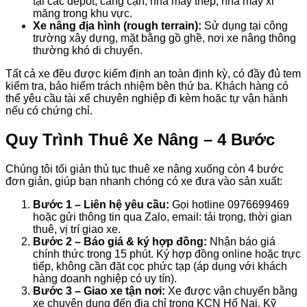
tại các depot, cảng cạn, nhà máy thép, nhà máy xi
măng trong khu vực.
Xe nâng địa hình (rough terrain):
Sử dụng tại công
trường xây dựng, mặt bằng gồ ghề, nơi xe nâng thông
thường khó di chuyển.
Tất cả xe đều được kiểm định an toàn định kỳ, có đầy đủ tem
kiểm tra, bảo hiểm trách nhiệm bên thứ ba. Khách hàng có
thể yêu cầu tài xế chuyên nghiệp đi kèm hoặc tự vận hành
nếu có chứng chỉ.
Quy Trình Thuê Xe Nâng – 4 Bước
Chúng tôi tối giản thủ tục thuê xe nâng xuống còn 4 bước
đơn giản, giúp bạn nhanh chóng có xe đưa vào sản xuất:
Bước 1 – Liên hệ yêu cầu:
Gọi hotline 0976699469
hoặc gửi thông tin qua Zalo, email: tải trọng, thời gian
thuê, vị trí giao xe.
Bước 2 – Báo giá & ký hợp đồng:
Nhận báo giá
chính thức trong 15 phút. Ký hợp đồng online hoặc trực
tiếp, không cần đặt cọc phức tạp (áp dụng với khách
hàng doanh nghiệp có uy tín).
Bước 3 – Giao xe tận nơi:
Xe được vận chuyển bằng
xe chuyên dụng đến địa chỉ trong KCN Hố Nai. Kỹ