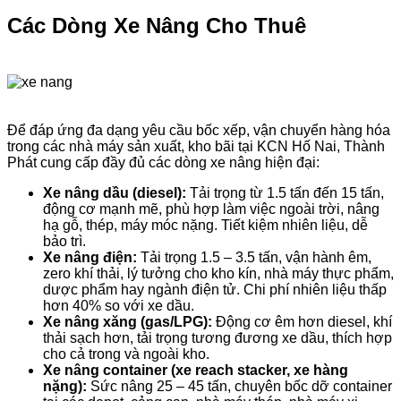
Các Dòng Xe Nâng Cho Thuê
Để đáp ứng đa dạng yêu cầu bốc xếp, vận chuyển hàng hóa
trong các nhà máy sản xuất, kho bãi tại KCN Hố Nai, Thành
Phát cung cấp đầy đủ các dòng xe nâng hiện đại:
Xe nâng dầu (diesel):
Tải trọng từ 1.5 tấn đến 15 tấn,
động cơ mạnh mẽ, phù hợp làm việc ngoài trời, nâng
hạ gỗ, thép, máy móc nặng. Tiết kiệm nhiên liệu, dễ
bảo trì.
Xe nâng điện:
Tải trọng 1.5 – 3.5 tấn, vận hành êm,
zero khí thải, lý tưởng cho kho kín, nhà máy thực phẩm,
dược phẩm hay ngành điện tử. Chi phí nhiên liệu thấp
hơn 40% so với xe dầu.
Xe nâng xăng (gas/LPG):
Động cơ êm hơn diesel, khí
thải sạch hơn, tải trọng tương đương xe dầu, thích hợp
cho cả trong và ngoài kho.
Xe nâng container (xe reach stacker, xe hàng
nặng):
Sức nâng 25 – 45 tấn, chuyên bốc dỡ container