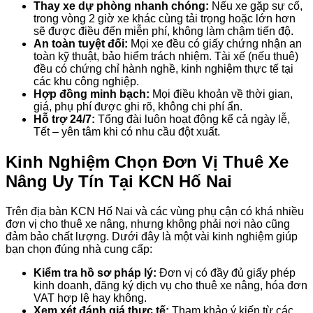
Thay xe dự phòng nhanh chóng:
Nếu xe gặp sự cố,
trong vòng 2 giờ xe khác cùng tải trọng hoặc lớn hơn
sẽ được điều đến miễn phí, không làm chậm tiến độ.
An toàn tuyệt đối:
Mọi xe đều có giấy chứng nhận an
toàn kỹ thuật, bảo hiểm trách nhiệm. Tài xế (nếu thuê)
đều có chứng chỉ hành nghề, kinh nghiệm thực tế tại
các khu công nghiệp.
Hợp đồng minh bạch:
Mọi điều khoản về thời gian,
giá, phụ phí được ghi rõ, không chi phí ẩn.
Hỗ trợ 24/7:
Tổng đài luôn hoạt động kể cả ngày lễ,
Tết – yên tâm khi có nhu cầu đột xuất.
Kinh Nghiệm Chọn Đơn Vị Thuê Xe
Nâng Uy Tín Tại KCN Hố Nai
Trên địa bàn KCN Hố Nai và các vùng phụ cận có khá nhiều
đơn vị cho thuê xe nâng, nhưng không phải nơi nào cũng
đảm bảo chất lượng. Dưới đây là một vài kinh nghiệm giúp
bạn chọn đúng nhà cung cấp:
Kiểm tra hồ sơ pháp lý:
Đơn vị có đầy đủ giấy phép
kinh doanh, đăng ký dịch vụ cho thuê xe nâng, hóa đơn
VAT hợp lệ hay không.
Xem xét đánh giá thực tế:
Tham khảo ý kiến từ các