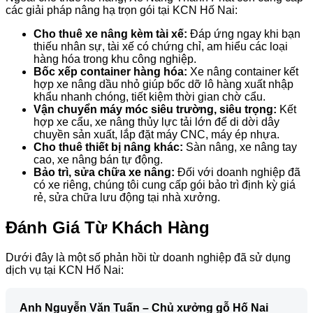
các giải pháp nâng hạ trọn gói tại KCN Hố Nai:
Cho thuê xe nâng kèm tài xế:
Đáp ứng ngay khi bạn
thiếu nhân sự, tài xế có chứng chỉ, am hiểu các loại
hàng hóa trong khu công nghiệp.
Bốc xếp container hàng hóa:
Xe nâng container kết
hợp xe nâng dầu nhỏ giúp bốc dỡ lô hàng xuất nhập
khẩu nhanh chóng, tiết kiệm thời gian chờ cẩu.
Vận chuyển máy móc siêu trường, siêu trọng:
Kết
hợp xe cẩu, xe nâng thủy lực tải lớn để di dời dây
chuyền sản xuất, lắp đặt máy CNC, máy ép nhựa.
Cho thuê thiết bị nâng khác:
Sàn nâng, xe nâng tay
cao, xe nâng bán tự động.
Bảo trì, sửa chữa xe nâng:
Đối với doanh nghiệp đã
có xe riêng, chúng tôi cung cấp gói bảo trì định kỳ giá
rẻ, sửa chữa lưu động tại nhà xưởng.
Đánh Giá Từ Khách Hàng
Dưới đây là một số phản hồi từ doanh nghiệp đã sử dụng
dịch vụ tại KCN Hố Nai:
Anh Nguyễn Văn Tuấn – Chủ xưởng gỗ Hố Nai