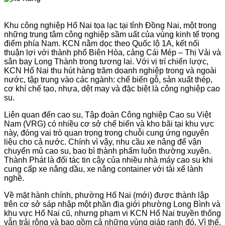
Khu công nghiệp Hố Nai tọa lạc tại tỉnh Đồng Nai, một trong
những trung tâm công nghiệp sầm uất của vùng kinh tế trọng
điểm phía Nam. KCN nằm dọc theo Quốc lộ 1A, kết nối
thuận lợi với thành phố Biên Hòa, cảng Cái Mép – Thị Vải và
sân bay Long Thành trong tương lai. Với vị trí chiến lược,
KCN Hố Nai thu hút hàng trăm doanh nghiệp trong và ngoài
nước, tập trung vào các ngành: chế biến gỗ, sản xuất thép,
cơ khí chế tạo, nhựa, dệt may và đặc biệt là công nghiệp cao
su.
Liên quan đến cao su, Tập đoàn Công nghiệp Cao su Việt
Nam (VRG) có nhiều cơ sở chế biến và kho bãi tại khu vực
này, đóng vai trò quan trọng trong chuỗi cung ứng nguyên
liệu cho cả nước. Chính vì vậy, nhu cầu xe nâng để vận
chuyển mủ cao su, bao bì thành phẩm luôn thường xuyên.
Thành Phát là đối tác tin cậy của nhiều nhà máy cao su khi
cung cấp xe nâng dầu, xe nâng container với tài xế lành
nghề.
Về mặt hành chính, phường Hố Nai (mới) được thành lập
trên cơ sở sáp nhập một phần địa giới phường Long Bình và
khu vực Hố Nai cũ, nhưng phạm vi KCN Hố Nai truyền thống
vẫn trải rộng và bao gồm cả những vùng giáp ranh đó. Vì thế,