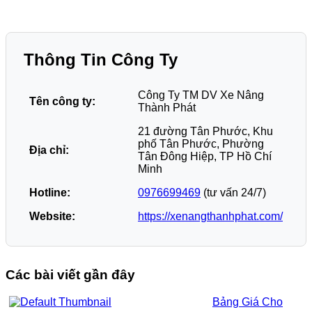
Thông Tin Công Ty
Công Ty TM DV Xe Nâng
Tên công ty:
Thành Phát
21 đường Tân Phước, Khu
phố Tân Phước, Phường
Địa chỉ:
Tân Đông Hiệp, TP Hồ Chí
Minh
Hotline:
0976699469
(tư vấn 24/7)
Website:
https://xenangthanhphat.com/
Các bài viết gần đây
Bảng Giá Cho