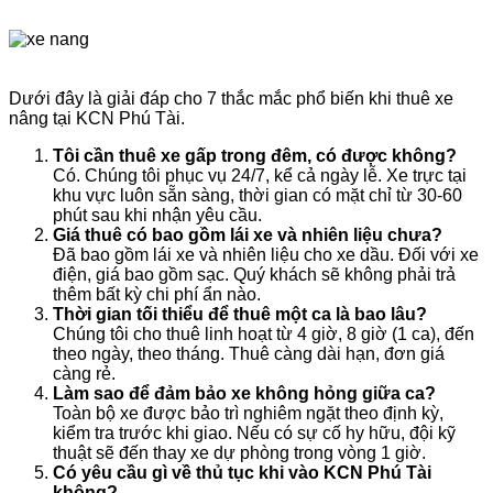
Dưới đây là giải đáp cho 7 thắc mắc phổ biến khi thuê xe
nâng tại KCN Phú Tài.
Tôi cần thuê xe gấp trong đêm, có được không?
Có. Chúng tôi phục vụ 24/7, kể cả ngày lễ. Xe trực tại
khu vực luôn sẵn sàng, thời gian có mặt chỉ từ 30-60
phút sau khi nhận yêu cầu.
Giá thuê có bao gồm lái xe và nhiên liệu chưa?
Đã bao gồm lái xe và nhiên liệu cho xe dầu. Đối với xe
điện, giá bao gồm sạc. Quý khách sẽ không phải trả
thêm bất kỳ chi phí ẩn nào.
Thời gian tối thiểu để thuê một ca là bao lâu?
Chúng tôi cho thuê linh hoạt từ 4 giờ, 8 giờ (1 ca), đến
theo ngày, theo tháng. Thuê càng dài hạn, đơn giá
càng rẻ.
Làm sao để đảm bảo xe không hỏng giữa ca?
Toàn bộ xe được bảo trì nghiêm ngặt theo định kỳ,
kiểm tra trước khi giao. Nếu có sự cố hy hữu, đội kỹ
thuật sẽ đến thay xe dự phòng trong vòng 1 giờ.
Có yêu cầu gì về thủ tục khi vào KCN Phú Tài
không?