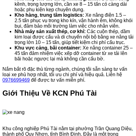
kềnh, trọng lượng lớn, cần xe 8 – 15 tấn có càng dài
hoặc phụ kiện kẹp chuyên dụng.
Kho hàng, trung tâm logistics:
Xe nâng điện 1.5 –
2.5 tấn phục vụ trong kho kín, vận hành êm, không khói
bụi, đảm bảo môi trường làm việc cho nhân viên.
Nhà máy sản xuất thép, cơ khí:
Các cuộn thép, dầm
kim loại được cẩu và di chuyển nội bộ bằng xe nâng tải
trọng lớn 10 – 15 tấn, giúp tiết kiệm chi phí cẩu trục.
Khu vực cảng, bãi container:
Xe nâng container 25 –
45 tấn đảm nhiệm việc xếp dỡ container từ xe tải lên
bãi hoặc ngược lại mà không cần cẩu bờ.
Nắm bắt rõ đặc thù từng ngành, chúng tôi sẵn sàng tư vấn
loại xe phù hợp nhất, tối ưu chi phí và hiệu quả. Liên hệ
0976699469
để được tư vấn miễn phí.
Giới Thiệu Về KCN Phú Tài
Khu công nghiệp Phú Tài nằm tại phường Trần Quang Diệu,
thành phố Quy Nhơn, tỉnh Bình Định. Đây là một trong