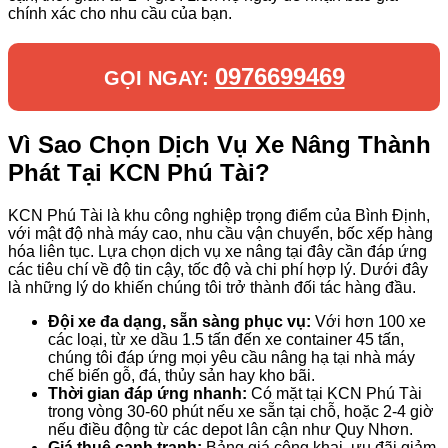
chính xác cho nhu cầu của bạn.
0976699469
GỌI NGAY:
Vì Sao Chọn Dịch Vụ Xe Nâng Thành
Phát Tại KCN Phú Tài?
KCN Phú Tài là khu công nghiệp trọng điểm của Bình Định,
với mật độ nhà máy cao, nhu cầu vận chuyển, bốc xếp hàng
hóa liên tục. Lựa chọn dịch vụ xe nâng tại đây cần đáp ứng
các tiêu chí về độ tin cậy, tốc độ và chi phí hợp lý. Dưới đây
là những lý do khiến chúng tôi trở thành đối tác hàng đầu.
Đội xe đa dạng, sẵn sàng phục vụ:
Với hơn 100 xe
các loại, từ xe dầu 1.5 tấn đến xe container 45 tấn,
chúng tôi đáp ứng mọi yêu cầu nâng hạ tại nhà máy
chế biến gỗ, đá, thủy sản hay kho bãi.
Thời gian đáp ứng nhanh:
Có mặt tại KCN Phú Tài
trong vòng 30-60 phút nếu xe sẵn tại chỗ, hoặc 2-4 giờ
nếu điều động từ các depot lân cận như Quy Nhơn.
Giá thuê cạnh tranh:
Bảng giá công khai, ưu đãi giảm