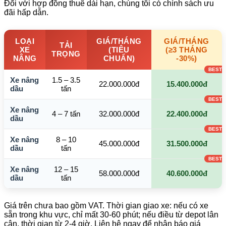
Đối với hợp đồng thuê dài hạn, chúng tôi có chính sách ưu
đãi hấp dẫn.
LOẠI
GIÁ/THÁNG
GIÁ/THÁNG
TẢI
XE
(TIÊU
(≥3 THÁNG
TRỌNG
NÂNG
CHUẨN)
-30%)
Xe nâng
1.5 – 3.5
22.000.000đ
15.400.000đ
dầu
tấn
Xe nâng
4 – 7 tấn
32.000.000đ
22.400.000đ
dầu
Xe nâng
8 – 10
45.000.000đ
31.500.000đ
dầu
tấn
Xe nâng
12 – 15
58.000.000đ
40.600.000đ
dầu
tấn
Giá trên chưa bao gồm VAT. Thời gian giao xe: nếu có xe
sẵn trong khu vực, chỉ mất 30-60 phút; nếu điều từ depot lân
cận, thời gian từ 2-4 giờ. Liên hệ ngay để nhận báo giá