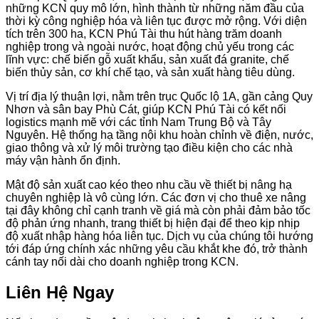
những KCN quy mô lớn, hình thành từ những năm đầu của
thời kỳ công nghiệp hóa và liên tục được mở rộng. Với diện
tích trên 300 ha, KCN Phú Tài thu hút hàng trăm doanh
nghiệp trong và ngoài nước, hoạt động chủ yếu trong các
lĩnh vực: chế biến gỗ xuất khẩu, sản xuất đá granite, chế
biến thủy sản, cơ khí chế tạo, và sản xuất hàng tiêu dùng.
Vị trí địa lý thuận lợi, nằm trên trục Quốc lộ 1A, gần cảng Quy
Nhơn và sân bay Phù Cát, giúp KCN Phú Tài có kết nối
logistics mạnh mẽ với các tỉnh Nam Trung Bộ và Tây
Nguyên. Hệ thống hạ tầng nội khu hoàn chỉnh về điện, nước,
giao thông và xử lý môi trường tạo điều kiện cho các nhà
máy vận hành ổn định.
Mật độ sản xuất cao kéo theo nhu cầu về thiết bị nâng hạ
chuyên nghiệp là vô cùng lớn. Các đơn vị cho thuê xe nâng
tại đây không chỉ cạnh tranh về giá mà còn phải đảm bảo tốc
độ phản ứng nhanh, trang thiết bị hiện đại để theo kịp nhịp
độ xuất nhập hàng hóa liên tục. Dịch vụ của chúng tôi hướng
tới đáp ứng chính xác những yêu cầu khắt khe đó, trở thành
cánh tay nối dài cho doanh nghiệp trong KCN.
Liên Hệ Ngay