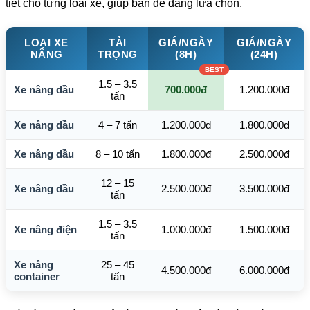
tiết cho từng loại xe, giúp bạn dễ dàng lựa chọn.
LOẠI XE
TẢI
GIÁ/NGÀY
GIÁ/NGÀY
NÂNG
TRỌNG
(8H)
(24H)
1.5 – 3.5
Xe nâng dầu
700.000đ
1.200.000đ
tấn
Xe nâng dầu
4 – 7 tấn
1.200.000đ
1.800.000đ
Xe nâng dầu
8 – 10 tấn
1.800.000đ
2.500.000đ
12 – 15
Xe nâng dầu
2.500.000đ
3.500.000đ
tấn
1.5 – 3.5
Xe nâng điện
1.000.000đ
1.500.000đ
tấn
Xe nâng
25 – 45
4.500.000đ
6.000.000đ
container
tấn