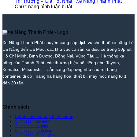
Trường
Cho
Phát
2026
Giá
Kỳ
Xe
Thị Trường – Giá Tốt Nhất | Xe Nâng Thành Phát
–
Thuê
ở
|
Tốt
–
Nâng
Chức năng bình luận bị tắt
Giá
Xe
Bảng
Xe
Nhất
Giá
Thành
Tốt
Nâng
Giá
Nâng
|
Tốt
Phát
Nhất
Hòa
Cho
Thành
Xe
Nhất
|
Vang
Thuê
Phát
Nâng
|
Xe
–
Xe
Thành
Xe
Nâng
Giá
Nâng
Phát
Nâng
Xe Nâng Thành Phát chuyên cung cấp dịch vụ cho thuê xe nâng Từ
Thành
Rẻ
Cẩm
Thành
Đà Nẵng đến Cà Mau, các khu vực có sẵn xe điều xe trong 30phut:
Phát
Nhất
Lệ
Phát
Thị
–
Hồ Chí Minh, Bình Dương, Đồng Nai, Vũng Tàu.... Hệ thống xe
Trường
Giá
nâng của Thành Phát các thương hiệu nổi tiếng như Toyota,
–
Rẻ
Komatsu, Mitsubishi,... sẵn sàng đáp ứng nhu cầu rút hàng
Giá
Nhất
container, di dời, nâng hạ hàng hóa, thiết bị, máy móc nặng từ 1
Tốt
Thị
đến 20 tấn.
Nhất
Trường
|
–
Xe
Giá
Nâng
Tốt
Thành
Nhất
Chính sách
Phát
|
Xe
Chính sách và quy định chung
Chính sách bảo hành
Nâng
Chính sách trả hàng
Thành
Chính sách thanh toán
Phát
Chính sách vận chuyển