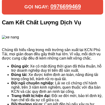
0976699469
GỌI NGAY:
Cam Kết Chất Lượng Dịch Vụ
Chúng tôi hiểu rằng trong môi trường sản xuất tại KCN Phú
Tài, mọi gián đoạn đều gây thiệt hại lớn. Vì vậy, mỗi dịch vụ
được cung cấp đều đi kèm những cam kết vững chắc.
Đúng giờ:
Xe có mặt đúng thời gian đã thỏa thuận, hỗ
trợ doanh nghiệp duy trì tiến độ sản xuất.
Đúng tải:
Xe được kiểm định an toàn, nâng đúng tải
trọng công bố, tránh rủi ro quá tải.
Đội ngũ chuyên nghiệp:
Lái xe có chứng chỉ hành
nghề, trên 3 năm kinh nghiệm, quen thuộc với địa bàn
KCN và các quy định an ninh tại cổng.
Trang thiết bị hiện đại:
Đội xe đời mới, bảo trì định kỳ,
hạn chế tối đa sự cố giữa ca.
Bồi thường rủi ro:
Cam kết đền bù nếu xảy ra hư