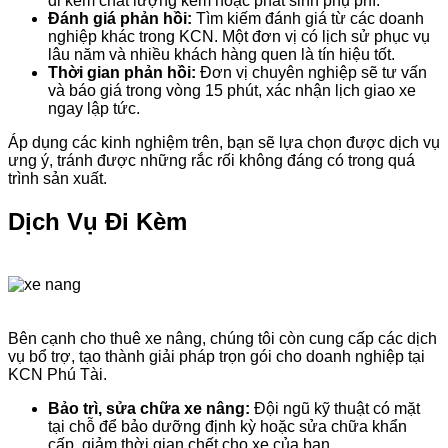
đi kèm chất lượng kém hoặc phát sinh phụ phí.
Đánh giá phản hồi:
Tìm kiếm đánh giá từ các doanh
nghiệp khác trong KCN. Một đơn vị có lịch sử phục vụ
lâu năm và nhiều khách hàng quen là tín hiệu tốt.
Thời gian phản hồi:
Đơn vị chuyên nghiệp sẽ tư vấn
và báo giá trong vòng 15 phút, xác nhận lịch giao xe
ngay lập tức.
Áp dụng các kinh nghiệm trên, bạn sẽ lựa chọn được dịch vụ
ưng ý, tránh được những rắc rối không đáng có trong quá
trình sản xuất.
Dịch Vụ Đi Kèm
Bên cạnh cho thuê xe nâng, chúng tôi còn cung cấp các dịch
vụ bổ trợ, tạo thành giải pháp trọn gói cho doanh nghiệp tại
KCN Phú Tài.
Bảo trì, sửa chữa xe nâng:
Đội ngũ kỹ thuật có mặt
tại chỗ để bảo dưỡng định kỳ hoặc sửa chữa khẩn
cấp, giảm thời gian chết cho xe của bạn.