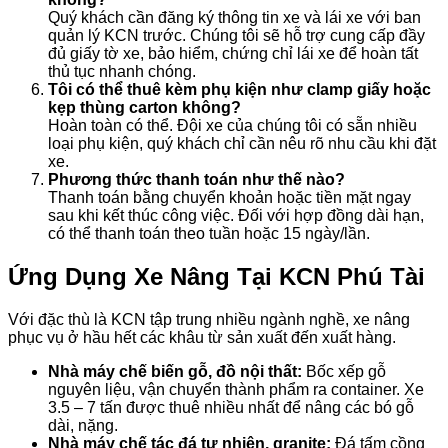
Quý khách cần đăng ký thông tin xe và lái xe với ban
quản lý KCN trước. Chúng tôi sẽ hỗ trợ cung cấp đầy
đủ giấy tờ xe, bảo hiểm, chứng chỉ lái xe để hoàn tất
thủ tục nhanh chóng.
Tôi có thể thuê kèm phụ kiện như clamp giấy hoặc
kẹp thùng carton không?
Hoàn toàn có thể. Đội xe của chúng tôi có sẵn nhiều
loại phụ kiện, quý khách chỉ cần nêu rõ nhu cầu khi đặt
xe.
Phương thức thanh toán như thế nào?
Thanh toán bằng chuyển khoản hoặc tiền mặt ngay
sau khi kết thúc công việc. Đối với hợp đồng dài hạn,
có thể thanh toán theo tuần hoặc 15 ngày/lần.
Ứng Dụng Xe Nâng Tại KCN Phú Tài
Với đặc thù là KCN tập trung nhiều ngành nghề, xe nâng
phục vụ ở hầu hết các khâu từ sản xuất đến xuất hàng.
Nhà máy chế biến gỗ, đồ nội thất:
Bốc xếp gỗ
nguyên liệu, vận chuyển thành phẩm ra container. Xe
3.5 – 7 tấn được thuê nhiều nhất để nâng các bó gỗ
dài, nặng.
Nhà máy chế tác đá tự nhiên, granite:
Đá tấm cồng