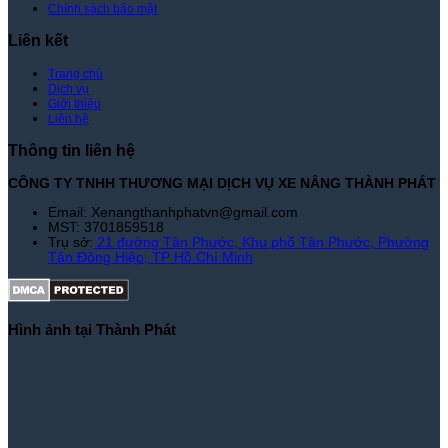
Chính sách bảo mật
Liên kết
Trang chủ
Dịch vụ
Giới thiệu
Liên hệ
Thông tin liên hệ
CÔNG TY TNHH THƯƠNG MẠI DỊCH VỤ XE NÂNG THÀNH PHÁT
Email: Xenangthanhphatvn@gmail.com
MST: 3701859518
Trụ sở:
21 đường Tân Phước, Khu phố Tân Phước, Phường
Tân Đông Hiệp, TP Hồ Chí Minh
Hình ảnh tại Thành Phát