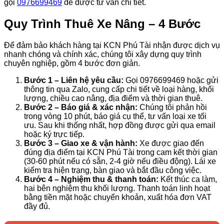
gọi
0976699469
để được tư vấn chi tiết.
Quy Trình Thuê Xe Nâng – 4 Bước
Để đảm bảo khách hàng tại KCN Phú Tài nhận được dịch vụ
nhanh chóng và chính xác, chúng tôi xây dựng quy trình
chuyên nghiệp, gồm 4 bước đơn giản.
Bước 1 – Liên hệ yêu cầu:
Gọi 0976699469 hoặc gửi
thông tin qua Zalo, cung cấp chi tiết về loại hàng, khối
lượng, chiều cao nâng, địa điểm và thời gian thuê.
Bước 2 – Báo giá & xác nhận:
Chúng tôi phản hồi
trong vòng 10 phút, báo giá cụ thể, tư vấn loại xe tối
ưu. Sau khi thống nhất, hợp đồng được gửi qua email
hoặc ký trực tiếp.
Bước 3 – Giao xe & vận hành:
Xe được giao đến
đúng địa điểm tại KCN Phú Tài trong cam kết thời gian
(30-60 phút nếu có sẵn, 2-4 giờ nếu điều động). Lái xe
kiểm tra hiện trạng, bàn giao và bắt đầu công việc.
Bước 4 – Nghiệm thu & thanh toán:
Kết thúc ca làm,
hai bên nghiệm thu khối lượng. Thanh toán linh hoạt
bằng tiền mặt hoặc chuyển khoản, xuất hóa đơn VAT
đầy đủ.