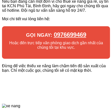
Nếu bạn đang cần một đơn vị cho thuê xe nâng giá rẻ, uy tín
tại KCN Phú Tài, Bình Định, hãy gọi ngay cho chúng tôi qua
số hotline. Đội ngũ tư vấn sẵn sàng hỗ trợ 24/7.
Mọi chi tiết vui lòng liên hệ:
0976699469
GỌI NGAY:
Hoặc đến trực tiếp văn phòng giao dịch gần nhất của
chúng tôi tại khu vực.
Đừng để việc thiếu xe nâng làm chậm tiến độ sản xuất của
bạn. Chỉ một cuộc gọi, chúng tôi sẽ có mặt kịp thời.