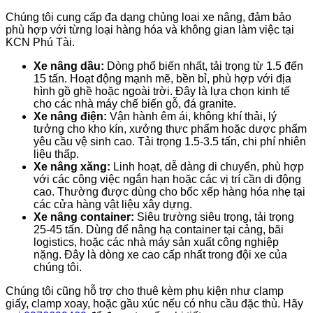
Chúng tôi cung cấp đa dạng chủng loại xe nâng, đảm bảo
phù hợp với từng loại hàng hóa và không gian làm việc tại
KCN Phú Tài.
Xe nâng dầu:
Dòng phổ biến nhất, tải trọng từ 1.5 đến
15 tấn. Hoạt động mạnh mẽ, bền bỉ, phù hợp với địa
hình gồ ghề hoặc ngoài trời. Đây là lựa chọn kinh tế
cho các nhà máy chế biến gỗ, đá granite.
Xe nâng điện:
Vận hành êm ái, không khí thải, lý
tưởng cho kho kín, xưởng thực phẩm hoặc dược phẩm
yêu cầu vệ sinh cao. Tải trọng 1.5-3.5 tấn, chi phí nhiên
liệu thấp.
Xe nâng xăng:
Linh hoạt, dễ dàng di chuyển, phù hợp
với các công việc ngắn hạn hoặc các vị trí cần di động
cao. Thường được dùng cho bốc xếp hàng hóa nhẹ tại
các cửa hàng vật liệu xây dựng.
Xe nâng container:
Siêu trường siêu trọng, tải trọng
25-45 tấn. Dùng để nâng hạ container tại cảng, bãi
logistics, hoặc các nhà máy sản xuất công nghiệp
nặng. Đây là dòng xe cao cấp nhất trong đội xe của
chúng tôi.
Chúng tôi cũng hỗ trợ cho thuê kèm phụ kiện như clamp
giấy, clamp xoay, hoặc gầu xúc nếu có nhu cầu đặc thù. Hãy