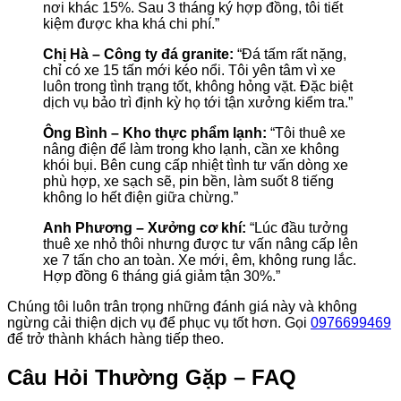
nơi khác 15%. Sau 3 tháng ký hợp đồng, tôi tiết
kiệm được kha khá chi phí.”
Chị Hà – Công ty đá granite:
“Đá tấm rất nặng,
chỉ có xe 15 tấn mới kéo nổi. Tôi yên tâm vì xe
luôn trong tình trạng tốt, không hỏng vặt. Đặc biệt
dịch vụ bảo trì định kỳ họ tới tận xưởng kiểm tra.”
Ông Bình – Kho thực phẩm lạnh:
“Tôi thuê xe
nâng điện để làm trong kho lạnh, cần xe không
khói bụi. Bên cung cấp nhiệt tình tư vấn dòng xe
phù hợp, xe sạch sẽ, pin bền, làm suốt 8 tiếng
không lo hết điện giữa chừng.”
Anh Phương – Xưởng cơ khí:
“Lúc đầu tưởng
thuê xe nhỏ thôi nhưng được tư vấn nâng cấp lên
xe 7 tấn cho an toàn. Xe mới, êm, không rung lắc.
Hợp đồng 6 tháng giá giảm tận 30%.”
Chúng tôi luôn trân trọng những đánh giá này và không
ngừng cải thiện dịch vụ để phục vụ tốt hơn. Gọi
0976699469
để trở thành khách hàng tiếp theo.
Câu Hỏi Thường Gặp – FAQ