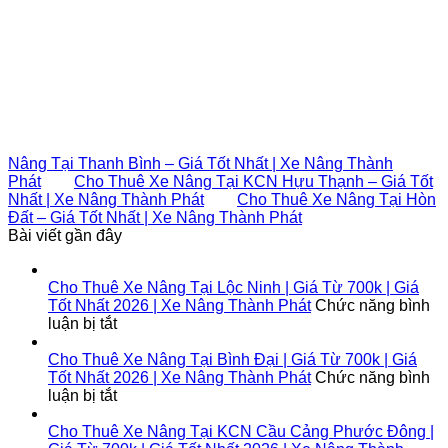
Nâng Tại Thanh Bình – Giá Tốt Nhất | Xe Nâng Thành
Phát
Cho Thuê Xe Nâng Tại KCN Hựu Thạnh – Giá Tốt
Nhất | Xe Nâng Thành Phát
Cho Thuê Xe Nâng Tại Hòn
Đất – Giá Tốt Nhất | Xe Nâng Thành Phát
Bài viết gần đây
Cho Thuê Xe Nâng Tại Lộc Ninh | Giá Từ 700k | Giá
Tốt Nhất 2026 | Xe Nâng Thành Phát
Chức năng bình
ở
luận bị tắt
Cho
Thuê
Cho Thuê Xe Nâng Tại Bình Đại | Giá Từ 700k | Giá
Xe
Tốt Nhất 2026 | Xe Nâng Thành Phát
Chức năng bình
Nâng
ở
luận bị tắt
Tại
Cho
Lộc
Thuê
Cho Thuê Xe Nâng Tại KCN Cầu Cảng Phước Đông |