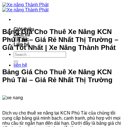
Bỏ
qua
nội
dung
Giới thiệu
Bảng Giá Cho Thuê Xe Nâng KCN
Dịch vụ
Phú Tài – Giá Rẻ Nhất Thị Trường –
Tin tức
Liên hệ
Giá Tốt Nhất | Xe Nâng Thành Phát
liên hệ
Bảng Giá Cho Thuê Xe Nâng KCN
Phú Tài – Giá Rẻ Nhất Thị Trường
Dịch vụ cho thuê xe nâng tại KCN Phú Tài của chúng tôi
cung cấp bảng giá minh bạch, cạnh tranh, phù hợp với mọi
nhu cầu từ ngắn hạn đến dài hạn. Dưới đây là bảng giá chi