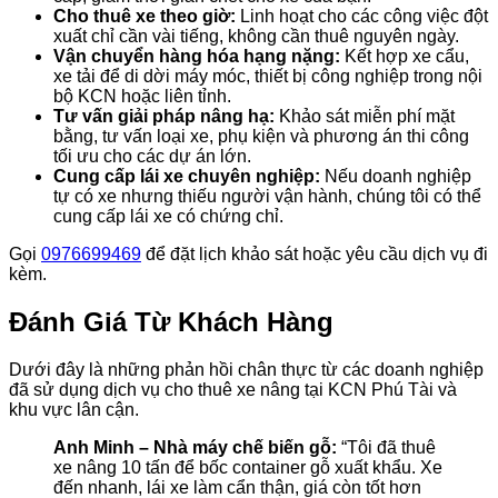
Cho thuê xe theo giờ:
Linh hoạt cho các công việc đột
xuất chỉ cần vài tiếng, không cần thuê nguyên ngày.
Vận chuyển hàng hóa hạng nặng:
Kết hợp xe cẩu,
xe tải để di dời máy móc, thiết bị công nghiệp trong nội
bộ KCN hoặc liên tỉnh.
Tư vấn giải pháp nâng hạ:
Khảo sát miễn phí mặt
bằng, tư vấn loại xe, phụ kiện và phương án thi công
tối ưu cho các dự án lớn.
Cung cấp lái xe chuyên nghiệp:
Nếu doanh nghiệp
tự có xe nhưng thiếu người vận hành, chúng tôi có thể
cung cấp lái xe có chứng chỉ.
Gọi
0976699469
để đặt lịch khảo sát hoặc yêu cầu dịch vụ đi
kèm.
Đánh Giá Từ Khách Hàng
Dưới đây là những phản hồi chân thực từ các doanh nghiệp
đã sử dụng dịch vụ cho thuê xe nâng tại KCN Phú Tài và
khu vực lân cận.
Anh Minh – Nhà máy chế biến gỗ:
“Tôi đã thuê
xe nâng 10 tấn để bốc container gỗ xuất khẩu. Xe
đến nhanh, lái xe làm cẩn thận, giá còn tốt hơn