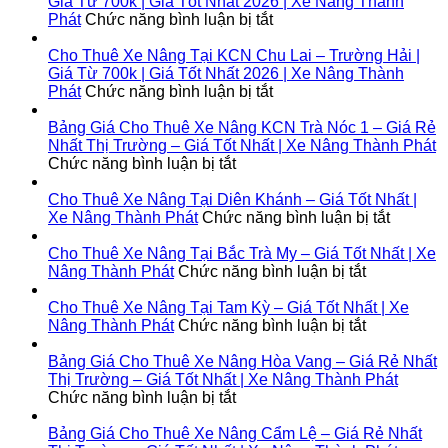
Ninh
Xe
Giá Từ 700k | Giá Tốt Nhất 2026 | Xe Nâng Thành
|
Nâng
ở
Phát
Chức năng bình luận bị tắt
Giá
Tại
Cho
Từ
Bình
Thuê
Cho Thuê Xe Nâng Tại KCN Chu Lai – Trường Hải |
700k
Đại
Xe
Giá Từ 700k | Giá Tốt Nhất 2026 | Xe Nâng Thành
|
|
Nâng
ở
Phát
Chức năng bình luận bị tắt
Giá
Giá
Tại
Cho
Tốt
Từ
KCN
Thuê
Bảng Giá Cho Thuê Xe Nâng KCN Trà Nóc 1 – Giá Rẻ
Nhất
700k
Cầu
Xe
Nhất Thị Trường – Giá Tốt Nhất | Xe Nâng Thành Phát
2026
|
ở
Cảng
Nâng
Chức năng bình luận bị tắt
|
Giá
Bảng
Phước
Tại
Xe
Tốt
Giá
Đông
KCN
Cho Thuê Xe Nâng Tại Diên Khánh – Giá Tốt Nhất |
Nâng
Nhất
Cho
|
Chu
ở
Xe Nâng Thành Phát
Chức năng bình luận bị tắt
Thành
2026
Thuê
Giá
Lai
Cho
Phát
|
Xe
Từ
–
Thuê
Cho Thuê Xe Nâng Tại Bắc Trà My – Giá Tốt Nhất | Xe
Xe
Nâng
700k
Trường
ở
Xe
Nâng Thành Phát
Chức năng bình luận bị tắt
Nâng
KCN
|
Hải
Cho
Nâng
Thành
Trà
Giá
|
Thuê
Tại
Cho Thuê Xe Nâng Tại Tam Kỳ – Giá Tốt Nhất | Xe
Phát
Nóc
Tốt
Giá
Xe
ở
Diên
Nâng Thành Phát
Chức năng bình luận bị tắt
1
Nhất
Từ
Nâng
Cho
Khánh
–
2026
700k
Tại
Thuê
–
Bảng Giá Cho Thuê Xe Nâng Hòa Vang – Giá Rẻ Nhất
Giá
|
|
Bắc
Xe
Giá
Thị Trường – Giá Tốt Nhất | Xe Nâng Thành Phát
Rẻ
ở
Xe
Giá
Trà
Nâng
Tốt
Chức năng bình luận bị tắt
Nhất
Bảng
Nâng
Tốt
My
Tại
Nhất
Thị
Giá
Thành
Nhất
–
Tam
|
Bảng Giá Cho Thuê Xe Nâng Cẩm Lệ – Giá Rẻ Nhất