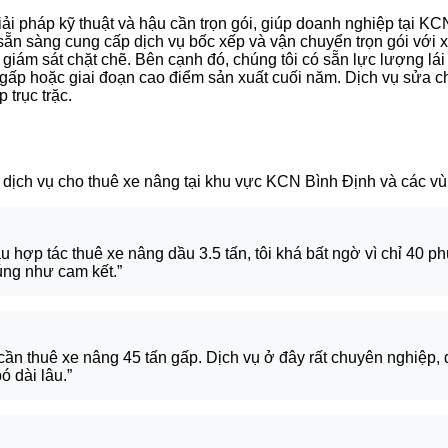
ải pháp kỹ thuật và hậu cần trọn gói, giúp doanh nghiệp tại KC
ẵn sàng cung cấp dịch vụ bốc xếp và vận chuyển trọn gói với 
sư giám sát chặt chẽ. Bên cạnh đó, chúng tôi có sẵn lực lượng 
 gấp hoặc giai đoạn cao điểm sản xuất cuối năm. Dịch vụ sửa 
trục trặc.
 dịch vụ cho thuê xe nâng tại khu vực KCN Bình Định và các vù
hợp tác thuê xe nâng dầu 3.5 tấn, tôi khá bất ngờ vì chỉ 40 ph
úng như cam kết.”
n thuê xe nâng 45 tấn gấp. Dịch vụ ở đây rất chuyên nghiệp, d
 dài lâu.”