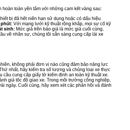
ch hoàn toàn yên tâm với những cam kết vàng sau:
hiết bị đã hết niên hạn sử dụng hoặc có dấu hiệu
 phút:
Với mạng lưới kỹ thuật rộng khắp, mọi sự cố kỹ
t sinh:
Mức giá trên báo giá là mức giá cuối cùng,
u về nhân sự, chúng tôi sẵn sàng cung cấp lái xe
 nhiên, không phải đơn vị nào cũng đảm bảo năng lực
Thứ nhất, hãy kiểm tra số lượng và chủng loại xe thực
u cầu cung cấp giấy tờ kiểm định an toàn kỹ thuật xe.
nh giá tốc độ giao xe. Trong môi trường công nghiệp,
i vài ngày. Cuối cùng, hãy xem xét các phản hồi và đánh