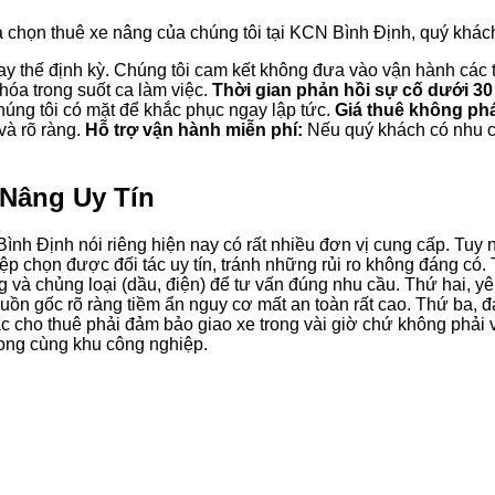
ựa chọn thuê xe nâng của chúng tôi tại KCN Bình Định, quý khá
ay thế định kỳ. Chúng tôi cam kết không đưa vào vận hành các t
hóa trong suốt ca làm việc.
Thời gian phản hồi sự cố dưới 30
chúng tôi có mặt để khắc phục ngay lập tức.
Giá thuê không phá
và rõ ràng.
Hỗ trợ vận hành miễn phí:
Nếu quý khách có nhu cầ
 Nâng Uy Tín
ình Định nói riêng hiện nay có rất nhiều đơn vị cung cấp. Tuy
p chọn được đối tác uy tín, tránh những rủi ro không đáng có. 
g và chủng loại (dầu, điện) để tư vấn đúng nhu cầu. Thứ hai, yê
n gốc rõ ràng tiềm ẩn nguy cơ mất an toàn rất cao. Thứ ba, đá
i tác cho thuê phải đảm bảo giao xe trong vài giờ chứ không phả
rong cùng khu công nghiệp.