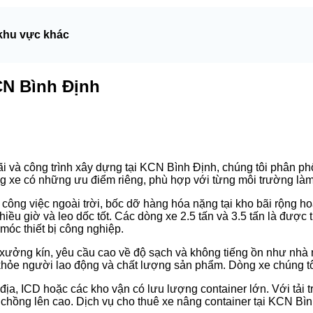
 khu vực khác
CN Bình Định
 và công trình xây dựng tại KCN Bình Định, chúng tôi phân phố
g xe có những ưu điểm riêng, phù hợp với từng môi trường làm 
ông việc ngoài trời, bốc dỡ hàng hóa nặng tại kho bãi rộng hoặ
iều giờ và leo dốc tốt. Các dòng xe 2.5 tấn và 3.5 tấn là được 
óc thiết bị công nghiệp.
 xưởng kín, yêu cầu cao về độ sạch và không tiếng ồn như nhà
hỏe người lao động và chất lượng sản phẩm. Dòng xe chúng tôi c
ịa, ICD hoặc các kho vận có lưu lượng container lớn. Với tải t
 chồng lên cao. Dịch vụ cho thuê xe nâng container tại KCN Bì