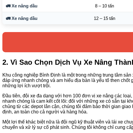
🚛 Xe nâng dầu
8 – 10 tấn
🚛 Xe nâng dầu
12 – 15 tấn
2. Vì Sao Chọn Dịch Vụ Xe Nâng Thàn
Khu công nghiệp Bình Định là một trong những trung tâm sản x
đáp ứng nhanh chóng và am hiểu địa bàn là yếu tố then chốt 
những lợi ích vượt trội.
Đầu tiên, đội xe đa dạng với hơn 100 đơn vị xe nâng các loại,
nhanh chóng là cam kết cốt lõi: đối với những xe có sẵn tại 
chủng từ các depot lân cận, chúng tôi đảm bảo thời gian giao
định, an toàn cho cả người và hàng hóa.
Một lợi thế khác biệt nữa là đội ngũ kỹ thuật viên và lái xe 
chuyển và xử lý sự cố phát sinh. Chúng tôi không chỉ cung cấ