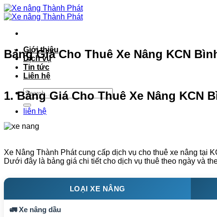
Bỏ
qua
nội
dung
Giới thiệu
Bảng Giá Cho Thuê Xe Nâng KCN Bình 
Dịch vụ
Tin tức
Liên hệ
1. Bảng Giá Cho Thuê Xe Nâng KCN Bì
liên hệ
Xe Nâng Thành Phát cung cấp dịch vụ cho thuê xe nâng tại K
Dưới đây là bảng giá chi tiết cho dịch vụ thuê theo ngày và t
LOẠI XE NÂNG
🚛 Xe nâng dầu