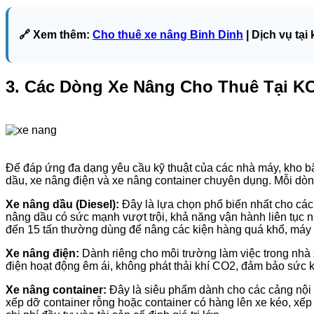
🔗 Xem thêm:
Cho thuê xe nâng Binh Dinh
| Dịch vụ tại
3. Các Dòng Xe Nâng Cho Thuê Tại K
Để đáp ứng đa dạng yêu cầu kỹ thuật của các nhà máy, kho bãi
dầu, xe nâng điện và xe nâng container chuyên dụng. Mỗi dòn
Xe nâng dầu (Diesel):
Đây là lựa chọn phổ biến nhất cho các c
nâng dầu có sức mạnh vượt trội, khả năng vận hành liên tục nh
đến 15 tấn thường dùng để nâng các kiện hàng quá khổ, máy m
Xe nâng điện:
Dành riêng cho môi trường làm việc trong nhà
điện hoạt động êm ái, không phát thải khí CO2, đảm bảo sức k
Xe nâng container:
Đây là siêu phẩm dành cho các cảng nội đ
xếp dỡ container rỗng hoặc container có hàng lên xe kéo, xếp