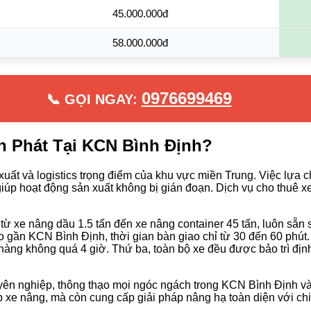
45.000.000đ
58.000.000đ
0976699469
📞 GỌI NGAY:
h Phát Tại KCN Bình Định?
uất và logistics trọng điểm của khu vực miền Trung. Việc lựa c
giúp hoạt động sản xuất không bị gián đoạn. Dịch vụ cho thuê 
 từ xe nâng dầu 1.5 tấn đến xe nâng container 45 tấn, luôn sẵn
kho gần KCN Bình Định, thời gian bàn giao chỉ từ 30 đến 60 phú
 hàng không quá 4 giờ. Thứ ba, toàn bộ xe đều được bảo trì đị
chuyên nghiệp, thông thạo mọi ngóc ngách trong KCN Bình Định và
p xe nâng, mà còn cung cấp giải pháp nâng hạ toàn diện với chi