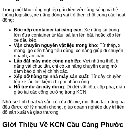
Trong một khu công nghiệp gắn liền với cảng sông và hệ
thống logistics, xe nâng đóng vai trò then chốt trong các hoạt
động:
Bốc xếp container tại cảng cạn:
Xe nâng tải trọng
lớn đưa container từ tàu, sà lan lên bãi, hoặc xếp lên
xe đầu kéo.
Vận chuyển nguyên vật liệu trong kho:
Từ thép, xi
măng, gỗ đến hàng tiêu dùng, xe nâng giúp di chuyển
nhanh, an toàn.
Lắp đặt máy móc công nghiệp:
Với những thiết bị
nặng vài chục tấn, chỉ có xe nâng chuyên dụng mới
đảm bảo định vị chính xác.
Xếp dỡ hàng tại nhà máy sản xuất:
Từ dây chuyền
lên xe tải, tiết kiệm chi phí nhân công.
Hỗ trợ dự án xây dựng:
Di dời vật liệu, cốp pha, giàn
giáo tại các công trường trong KCN.
Nhờ sự linh hoạt và sẵn có của đội xe, mọi thao tác nâng hạ
đều được xử lý nhanh chóng, giúp doanh nghiệp duy trì tiến
độ sản xuất và giao thương.
Giới Thiệu Về KCN Cầu Cảng Phước