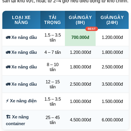
sẵn tại khu vực, hoặc từ 2–4 giờ nếu điều động từ kho chính.
LOẠI XE
TẢI
GIÁ/NGÀY
GIÁ/NGÀY
NÂNG
TRỌNG
(8H)
(24H)
1.5 – 3.5
🚛 Xe nâng dầu
700.000đ
1.200.000đ
tấn
🚛 Xe nâng dầu
4 – 7 tấn
1.200.000đ
1.800.000đ
8 – 10
🚛 Xe nâng dầu
1.800.000đ
2.500.000đ
tấn
12 – 15
🚛 Xe nâng dầu
2.500.000đ
3.500.000đ
tấn
1.5 – 3.5
⚡ Xe nâng điện
1.000.000đ
1.500.000đ
tấn
🏗️ Xe nâng
25 – 45
4.500.000đ
6.000.000đ
tấn
container