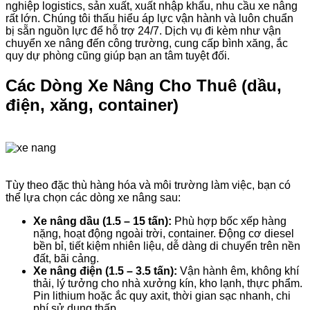
nghiệp logistics, sản xuất, xuất nhập khẩu, nhu cầu xe nâng
rất lớn. Chúng tôi thấu hiểu áp lực vận hành và luôn chuẩn
bị sẵn nguồn lực để hỗ trợ 24/7. Dịch vụ đi kèm như vận
chuyển xe nâng đến công trường, cung cấp bình xăng, ắc
quy dự phòng cũng giúp bạn an tâm tuyệt đối.
Các Dòng Xe Nâng Cho Thuê (dầu,
điện, xăng, container)
Tùy theo đặc thù hàng hóa và môi trường làm việc, bạn có
thể lựa chọn các dòng xe nâng sau:
Xe nâng dầu (1.5 – 15 tấn):
Phù hợp bốc xếp hàng
nặng, hoạt động ngoài trời, container. Động cơ diesel
bền bỉ, tiết kiệm nhiên liệu, dễ dàng di chuyển trên nền
đất, bãi cảng.
Xe nâng điện (1.5 – 3.5 tấn):
Vận hành êm, không khí
thải, lý tưởng cho nhà xưởng kín, kho lạnh, thực phẩm.
Pin lithium hoặc ắc quy axit, thời gian sạc nhanh, chi
phí sử dụng thấp.