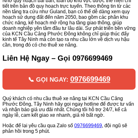
Nhờ quy hoạch bài bản, toàn bộ khu vực được thể hiện chi
tiết trên bản đồ quy hoạch trực tuyến. Theo thông tin từ các
nền tảng tra cứu như Guland, bạn có thể dễ dàng xem quy
hoạch sử dụng đất đến năm 2050, bao gồm các phân khu
chức năng, kế hoạch mở rộng hạ tầng giao thông, giúp
doanh nghiệp yên tâm đầu tư lâu dài. Sự phát triển bền vững
của KCN Cầu Cảng Phước Đông không chỉ giúp thúc đẩy
kinh tế Tây Ninh mà còn tạo ra nhu cầu lớn về dịch vụ hậu
cần, trong đó có cho thuê xe nâng.
Liên Hệ Ngay – Gọi 0976699469
0976699469
📞 GỌI NGAY:
Quý khách có nhu cầu thuê xe nâng tại KCN Cầu Cảng
Phước Đông, Tây Ninh hãy gọi ngay hotline để được tư vấn
và nhận báo giá ưu đãi nhất. Chúng tôi hỗ trợ 24/7, kể cả
ngày lễ, cam kết giao xe nhanh, giá rẻ bất ngờ.
Hoặc để lại yêu cầu qua Zalo số
0976699469
, đội ngũ sẽ
phản hồi trong 5 phút.