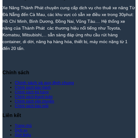
Nâng
Giá
Nâng
Phát
Nâng
Xe Nâng Thành Phát chuyên cung cấp dịch vụ cho thuê xe nâng Từ
Thành
Rẻ
Cẩm
Thành
Đà Nẵng đến Cà Mau, các khu vực có sẵn xe điều xe trong 30phut:
Phát
Nhất
Lệ
Phát
Thị
–
Hồ Chí Minh, Bình Dương, Đồng Nai, Vũng Tàu.... Hệ thống xe
Trường
Giá
nâng của Thành Phát các thương hiệu nổi tiếng như Toyota,
–
Rẻ
Komatsu, Mitsubishi,... sẵn sàng đáp ứng nhu cầu rút hàng
Giá
Nhất
container, di dời, nâng hạ hàng hóa, thiết bị, máy móc nặng từ 1
Tốt
Thị
đến 20 tấn.
Nhất
Trường
|
–
Xe
Giá
Nâng
Tốt
Thành
Nhất
Chính sách
Phát
|
Xe
Chính sách và quy định chung
Chính sách bảo hành
Nâng
Chính sách trả hàng
Thành
Chính sách thanh toán
Phát
Chính sách vận chuyển
Chính sách bảo mật
Liên kết
Trang chủ
Dịch vụ
Giới thiệu