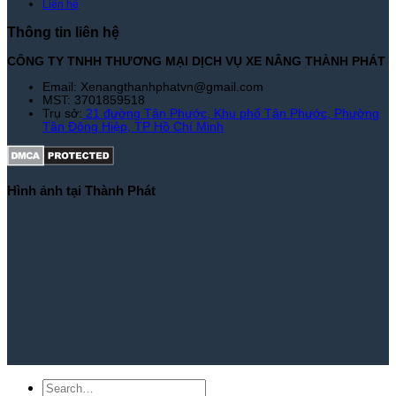
Liên hệ
Thông tin liên hệ
CÔNG TY TNHH THƯƠNG MẠI DỊCH VỤ XE NÂNG THÀNH PHÁT
Email: Xenangthanhphatvn@gmail.com
MST: 3701859518
Trụ sở:
21 đường Tân Phước, Khu phố Tân Phước, Phường
Tân Đông Hiệp, TP Hồ Chí Minh
Hình ảnh tại Thành Phát