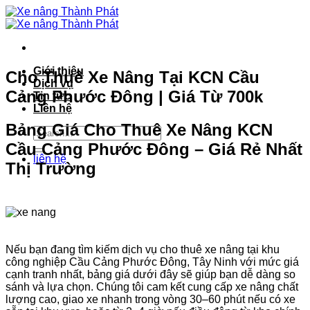
Bỏ
qua
nội
dung
Giới thiệu
Cho Thuê Xe Nâng Tại KCN Cầu
Dịch vụ
Cảng Phước Đông | Giá Từ 700k
Tin tức
Liên hệ
Bảng Giá Cho Thuê Xe Nâng KCN
Cầu Cảng Phước Đông – Giá Rẻ Nhất
liên hệ
Thị Trường
Nếu bạn đang tìm kiếm dịch vụ cho thuê xe nâng tại khu
công nghiệp Cầu Cảng Phước Đông, Tây Ninh với mức giá
cạnh tranh nhất, bảng giá dưới đây sẽ giúp bạn dễ dàng so
sánh và lựa chọn. Chúng tôi cam kết cung cấp xe nâng chất
lượng cao, giao xe nhanh trong vòng 30–60 phút nếu có xe