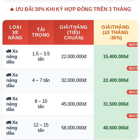
🔥 ƯU ĐÃI 30% KHI KÝ HỢP ĐỒNG TRÊN 3 THÁNG
LOẠI
GIÁ/THÁNG
GIÁ/THÁNG
TẢI
XE
(TIÊU
(≥3 THÁNG
TRỌNG
NÂNG
CHUẨN)
-30%)
🚛 Xe
1.5 – 3.5
nâng
22.000.000đ
15.400.000đ
tấn
dầu
🚛 Xe
nâng
4 – 7 tấn
32.000.000đ
22.400.000đ
dầu
🚛 Xe
8 – 10
nâng
45.000.000đ
31.500.000đ
tấn
dầu
🚛 Xe
12 – 15
nâng
58.000.000đ
40.600.000đ
tấn
dầu