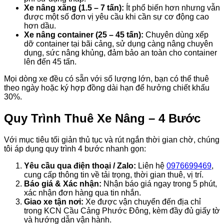
Xe nâng xăng (1.5 – 7 tấn):
Ít phổ biến hơn nhưng vẫn
được một số đơn vị yêu cầu khi cần sự cơ động cao
hơn dầu.
Xe nâng container (25 – 45 tấn):
Chuyên dùng xếp
dỡ container tại bãi cảng, sử dụng càng nâng chuyên
dụng, sức nâng khủng, đảm bảo an toàn cho container
lên đến 45 tấn.
Mọi dòng xe đều có sẵn với số lượng lớn, bạn có thể thuê
theo ngày hoặc ký hợp đồng dài hạn để hưởng chiết khấu
30%.
Quy Trình Thuê Xe Nâng – 4 Bước
Với mục tiêu tối giản thủ tục và rút ngắn thời gian chờ, chúng
tôi áp dụng quy trình 4 bước nhanh gọn:
Yêu cầu qua điện thoại / Zalo:
Liên hệ
0976699469
,
cung cấp thông tin về tải trọng, thời gian thuê, vị trí.
Báo giá & Xác nhận:
Nhận báo giá ngay trong 5 phút,
xác nhận đơn hàng qua tin nhắn.
Giao xe tận nơi:
Xe được vận chuyển đến địa chỉ
trong KCN Cầu Cảng Phước Đông, kèm đầy đủ giấy tờ
và hướng dẫn vận hành.