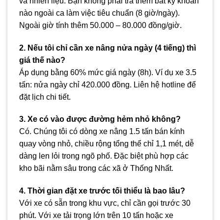
và nhiên liệu. Bạn không phải trả thêm bất kỳ khoản
nào ngoài ca làm việc tiêu chuẩn (8 giờ/ngày).
Ngoài giờ tính thêm 50.000 – 80.000 đồng/giờ.
2. Nếu tôi chỉ cần xe nâng nửa ngày (4 tiếng) thì
giá thế nào?
Áp dụng bằng 60% mức giá ngày (8h). Ví dụ xe 3.5
tấn: nửa ngày chỉ 420.000 đồng. Liên hệ hotline để
đặt lịch chi tiết.
3. Xe có vào được đường hẻm nhỏ không?
Có. Chúng tôi có dòng xe nâng 1.5 tấn bán kính
quay vòng nhỏ, chiều rộng tổng thể chỉ 1,1 mét, dễ
dàng len lỏi trong ngõ phố. Đặc biệt phù hợp các
kho bãi nằm sâu trong các xã ở Thống Nhất.
4. Thời gian đặt xe trước tối thiểu là bao lâu?
Với xe có sẵn trong khu vực, chỉ cần gọi trước 30
phút. Với xe tải trọng lớn trên 10 tấn hoặc xe