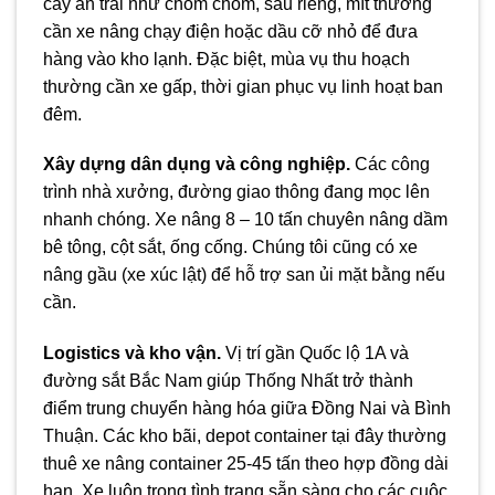
cây ăn trái như chôm chôm, sầu riêng, mít thường
cần xe nâng chạy điện hoặc dầu cỡ nhỏ để đưa
hàng vào kho lạnh. Đặc biệt, mùa vụ thu hoạch
thường cần xe gấp, thời gian phục vụ linh hoạt ban
đêm.
Xây dựng dân dụng và công nghiệp.
Các công
trình nhà xưởng, đường giao thông đang mọc lên
nhanh chóng. Xe nâng 8 – 10 tấn chuyên nâng dầm
bê tông, cột sắt, ống cống. Chúng tôi cũng có xe
nâng gầu (xe xúc lật) để hỗ trợ san ủi mặt bằng nếu
cần.
Logistics và kho vận.
Vị trí gần Quốc lộ 1A và
đường sắt Bắc Nam giúp Thống Nhất trở thành
điểm trung chuyển hàng hóa giữa Đồng Nai và Bình
Thuận. Các kho bãi, depot container tại đây thường
thuê xe nâng container 25-45 tấn theo hợp đồng dài
hạn. Xe luôn trong tình trạng sẵn sàng cho các cuộc