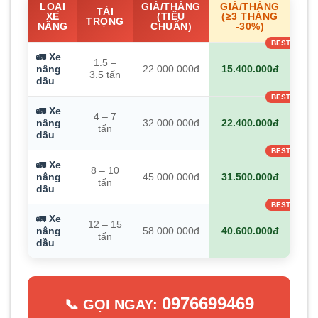
LOẠI
GIÁ/THÁNG
GIÁ/THÁNG
TẢI
XE
(TIÊU
(≥3 THÁNG
TRỌNG
NÂNG
CHUẨN)
-30%)
🚛 Xe
1.5 –
nâng
22.000.000đ
15.400.000đ
3.5 tấn
dầu
🚛 Xe
4 – 7
nâng
32.000.000đ
22.400.000đ
tấn
dầu
🚛 Xe
8 – 10
nâng
45.000.000đ
31.500.000đ
tấn
dầu
🚛 Xe
12 – 15
nâng
58.000.000đ
40.600.000đ
tấn
dầu
0976699469
📞 GỌI NGAY: