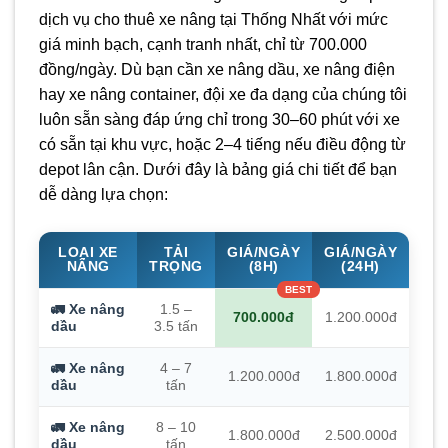
dịch vụ cho thuê xe nâng tại Thống Nhất với mức
giá minh bạch, cạnh tranh nhất, chỉ từ 700.000
đồng/ngày. Dù bạn cần xe nâng dầu, xe nâng điện
hay xe nâng container, đội xe đa dạng của chúng tôi
luôn sẵn sàng đáp ứng chỉ trong 30–60 phút với xe
có sẵn tại khu vực, hoặc 2–4 tiếng nếu điều động từ
depot lân cận. Dưới đây là bảng giá chi tiết để bạn
dễ dàng lựa chọn:
LOẠI XE
TẢI
GIÁ/NGÀY
GIÁ/NGÀY
NÂNG
TRỌNG
(8H)
(24H)
🚛 Xe nâng
1.5 –
700.000đ
1.200.000đ
dầu
3.5 tấn
🚛 Xe nâng
4 – 7
1.200.000đ
1.800.000đ
dầu
tấn
🚛 Xe nâng
8 – 10
1.800.000đ
2.500.000đ
dầu
tấn