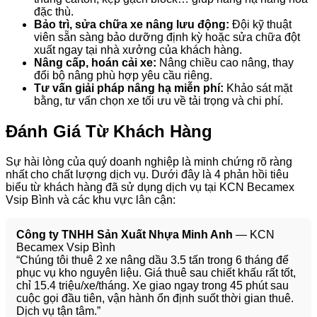
đặc thù.
Bảo trì, sửa chữa xe nâng lưu động:
Đội kỹ thuật
viên sẵn sàng bảo dưỡng định kỳ hoặc sửa chữa đột
xuất ngay tại nhà xưởng của khách hàng.
Nâng cấp, hoán cải xe:
Nâng chiều cao nâng, thay
đổi bộ nâng phù hợp yêu cầu riêng.
Tư vấn giải pháp nâng hạ miễn phí:
Khảo sát mặt
bằng, tư vấn chọn xe tối ưu về tải trọng và chi phí.
Đánh Giá Từ Khách Hàng
Sự hài lòng của quý doanh nghiệp là minh chứng rõ ràng
nhất cho chất lượng dịch vụ. Dưới đây là 4 phản hồi tiêu
biểu từ khách hàng đã sử dụng dịch vụ tại KCN Becamex
Vsip Bình và các khu vực lân cận:
Công ty TNHH Sản Xuất Nhựa Minh Anh
— KCN
Becamex Vsip Bình
“Chúng tôi thuê 2 xe nâng dầu 3.5 tấn trong 6 tháng để
phục vụ kho nguyên liệu. Giá thuê sau chiết khấu rất tốt,
chỉ 15.4 triệu/xe/tháng. Xe giao ngay trong 45 phút sau
cuộc gọi đầu tiên, vận hành ổn định suốt thời gian thuê.
Dịch vụ tận tâm.”