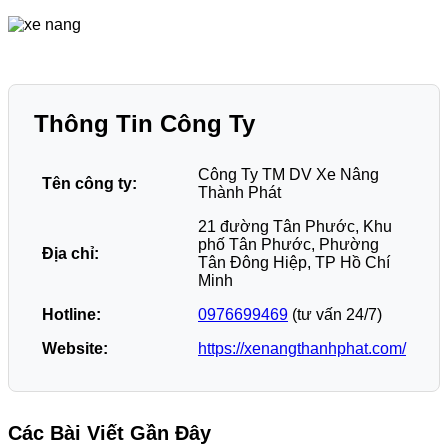
Thông Tin Công Ty
Công Ty TM DV Xe Nâng
Tên công ty:
Thành Phát
21 đường Tân Phước, Khu
phố Tân Phước, Phường
Địa chỉ:
Tân Đông Hiệp, TP Hồ Chí
Minh
Hotline:
0976699469
(tư vấn 24/7)
Website:
https://xenangthanhphat.com/
Các Bài Viết Gần Đây