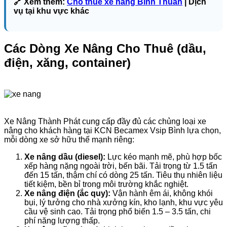
🔗 Xem thêm:
Cho thuê xe nâng Binh Thuan
| Dịch
vụ tại khu vực khác
Các Dòng Xe Nâng Cho Thuê (dầu,
điện, xăng, container)
Xe Nâng Thành Phát cung cấp đầy đủ các chủng loại xe
nâng cho khách hàng tại KCN Becamex Vsip Bình lựa chọn,
mỗi dòng xe sở hữu thế mạnh riêng:
Xe nâng dầu (diesel):
Lực kéo mạnh mẽ, phù hợp bốc
xếp hàng nặng ngoài trời, bến bãi. Tải trọng từ 1.5 tấn
đến 15 tấn, thậm chí có dòng 25 tấn. Tiêu thụ nhiên liệu
tiết kiệm, bền bỉ trong môi trường khắc nghiệt.
Xe nâng điện (ắc quy):
Vận hành êm ái, không khói
bụi, lý tưởng cho nhà xưởng kín, kho lạnh, khu vực yêu
cầu vệ sinh cao. Tải trọng phổ biến 1.5 – 3.5 tấn, chi
phí năng lượng thấp.