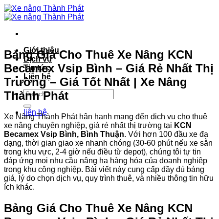
Bỏ
qua
nội
dung
Giới thiệu
Bảng Giá Cho Thuê Xe Nâng KCN
Dịch vụ
Becamex Vsip Bình – Giá Rẻ Nhất Thị
Tin tức
Liên hệ
Trường – Giá Tốt Nhất | Xe Nâng
Thành Phát
liên hệ
Xe Nâng Thành Phát hân hạnh mang đến dịch vụ cho thuê
xe nâng chuyên nghiệp, giá rẻ nhất thị trường tại
KCN
Becamex Vsip Bình, Bình Thuận
. Với hơn 100 đầu xe đa
dạng, thời gian giao xe nhanh chóng (30-60 phút nếu xe sẵn
trong khu vực, 2-4 giờ nếu điều từ depot), chúng tôi tự tin
đáp ứng mọi nhu cầu nâng hạ hàng hóa của doanh nghiệp
trong khu công nghiệp. Bài viết này cung cấp đầy đủ bảng
giá, lý do chọn dịch vụ, quy trình thuê, và nhiều thông tin hữu
ích khác.
Bảng Giá Cho Thuê Xe Nâng KCN