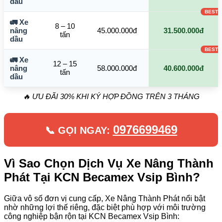
dầu
🚛 Xe
8 – 10
nâng
45.000.000đ
31.500.000đ
tấn
dầu
🚛 Xe
12 – 15
nâng
58.000.000đ
40.600.000đ
tấn
dầu
🔥 ƯU ĐÃI 30% KHI KÝ HỢP ĐỒNG TRÊN 3 THÁNG
0976699469
📞 GỌI NGAY:
Vì Sao Chọn Dịch Vụ Xe Nâng Thành
Phát Tại KCN Becamex Vsip Bình?
Giữa vô số đơn vị cung cấp, Xe Nâng Thành Phát nổi bật
nhờ những lợi thế riêng, đặc biệt phù hợp với môi trường
công nghiệp bận rộn tại KCN Becamex Vsip Bình: