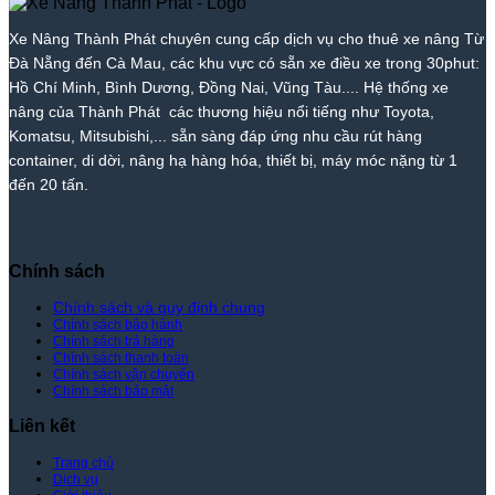
Xe
–
Xe
Thành
Xe
Nâng
Giá
Nâng
Phát
Nâng
Xe Nâng Thành Phát chuyên cung cấp dịch vụ cho thuê xe nâng Từ
Thành
Rẻ
Cẩm
Thành
Đà Nẵng đến Cà Mau, các khu vực có sẵn xe điều xe trong 30phut:
Phát
Nhất
Lệ
Phát
Thị
–
Hồ Chí Minh, Bình Dương, Đồng Nai, Vũng Tàu.... Hệ thống xe
Trường
Giá
nâng của Thành Phát các thương hiệu nổi tiếng như Toyota,
–
Rẻ
Komatsu, Mitsubishi,... sẵn sàng đáp ứng nhu cầu rút hàng
Giá
Nhất
container, di dời, nâng hạ hàng hóa, thiết bị, máy móc nặng từ 1
Tốt
Thị
đến 20 tấn.
Nhất
Trường
|
–
Xe
Giá
Nâng
Tốt
Thành
Nhất
Chính sách
Phát
|
Xe
Chính sách và quy định chung
Chính sách bảo hành
Nâng
Chính sách trả hàng
Thành
Chính sách thanh toán
Phát
Chính sách vận chuyển
Chính sách bảo mật
Liên kết
Trang chủ
Dịch vụ