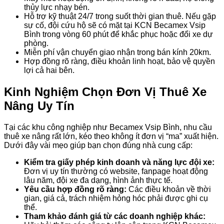
thủy lực nhạy bén.
Hỗ trợ kỹ thuật 24/7 trong suốt thời gian thuê. Nếu gặp
sự cố, đội cứu hộ sẽ có mặt tại KCN Becamex Vsip
Bình trong vòng 60 phút để khắc phục hoặc đổi xe dự
phòng.
Miễn phí vận chuyển giao nhận trong bán kính 20km.
Hợp đồng rõ ràng, điều khoản linh hoạt, bảo vệ quyền
lợi cả hai bên.
Kinh Nghiệm Chọn Đơn Vị Thuê Xe
Nâng Uy Tín
Tại các khu công nghiệp như Becamex Vsip Bình, nhu cầu
thuê xe nâng rất lớn, kéo theo không ít đơn vị “ma” xuất hiện.
Dưới đây vài mẹo giúp bạn chọn đúng nhà cung cấp:
Kiểm tra giấy phép kinh doanh và năng lực đội xe:
Đơn vị uy tín thường có website, fanpage hoạt động
lâu năm, đội xe đa dạng, hình ảnh thực tế.
Yêu cầu hợp đồng rõ ràng:
Các điều khoản về thời
gian, giá cả, trách nhiệm hỏng hóc phải được ghi cụ
thể.
Tham khảo đánh giá từ các doanh nghiệp khác: