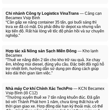
Chi nhánh Công ty Logistics VinaTrans
— Cảng cạn
Becamex Vsip Bình
“Cần gấp xe nâng container 35 tấn, gọi buổi sáng thì
trưa xe đã có mặt. Dù phải điều từ depot xa nhưng vẫn
kịp tiến độ. Rất hài lòng về tốc độ phản hồi và sự chuyên
nghiệp.”
Hợp tác xã Nông sản Sạch Miền Đông
— Kho lạnh
Becamex
“Thuê xe nâng điện 2 tấn cho kho trữ rau quả. Xe chạy
êm, không mùi diesel, đúng yêu cầu. Đặc biệt đội ngũ hỗ
trợ nhiệt tình, hướng dẫn sử dụng pin đúng cách giúp
kéo dài thời gian làm việc.”
Nhà máy Cơ khí Chính Xác TechPro
— KCN Becamex
Vsip Bình (lô C12)
“Thường xuyên thuê xe 7 tấn nâng khuôn đúc. Đã gắn
bó với Thành Phát hơn 1 năm, chưa từng thất hứa về
thời gian giao xe. Hợp đồng dài hạn ký thoải mái, có thể