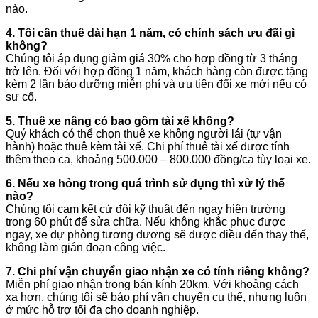
nào.
4. Tôi cần thuê dài hạn 1 năm, có chính sách ưu đãi gì
không?
Chúng tôi áp dụng giảm giá 30% cho hợp đồng từ 3 tháng
trở lên. Đối với hợp đồng 1 năm, khách hàng còn được tặng
kèm 2 lần bảo dưỡng miễn phí và ưu tiên đổi xe mới nếu có
sự cố.
5. Thuê xe nâng có bao gồm tài xế không?
Quý khách có thể chọn thuê xe không người lái (tự vận
hành) hoặc thuê kèm tài xế. Chi phí thuê tài xế được tính
thêm theo ca, khoảng 500.000 – 800.000 đồng/ca tùy loại xe.
6. Nếu xe hỏng trong quá trình sử dụng thì xử lý thế
nào?
Chúng tôi cam kết cử đội kỹ thuật đến ngay hiện trường
trong 60 phút để sửa chữa. Nếu không khắc phục được
ngay, xe dự phòng tương đương sẽ được điều đến thay thế,
không làm gián đoạn công việc.
7. Chi phí vận chuyển giao nhận xe có tính riêng không?
Miễn phí giao nhận trong bán kính 20km. Với khoảng cách
xa hơn, chúng tôi sẽ báo phí vận chuyển cụ thể, nhưng luôn
ở mức hỗ trợ tối đa cho doanh nghiệp.