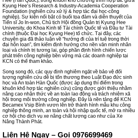
Hee (Hàn Quốc), trong khuôn khổ chương trình hợp tác giữa
Kyung Hee’s Research & Industry-Academia Cooperation
Foundation (nghiên cứu xử lý & hợp tác đại học-công
nghiệp). Sự kiện nổi bật có buổi tọa đàm và diễn thuyết của
Tiến sĩ Jo In-won, Chủ tịch Hội đồng Quản trị Kyung Hee
University, do Khoa Kinh tế Tài chính Quốc tế và Đầu tư Tài
chính (thuộc Đại học Kyung Hee) tổ chức. Tại đây, các
chuyên gia đã thảo luận về “hướng đi của trí tuệ trong thời
đại hỗn loạn”, tìm kiếm định hướng cho nền văn minh nhân
loại và chính trị tương lai, góp phần định hình chiến lược
phát triển công nghiệp bền vững mà các doanh nghiệp tại
KCN có thể tham khảo.
Song song đó, các quy định nghiêm ngặt về bảo vệ đối
tượng nghiên cứu dễ bị tổn thương theo Luật Đạo đức sinh
học và An toàn Hàn Quốc (được áp dụng thí điểm trong
khuôn khổ hợp tác nghiên cứu) cũng được giới thiệu nhằm
nâng cao nhận thức về an toàn lao động và trách nhiệm xã
hội trong môi trường công nghiệp. Đây là nền tảng để KCN
Becamex Vsip Bình vươn lên trở thành hình mẫu khu công
nghiệp thông minh, an toàn và hội nhập quốc tế, mở ra nhiều
cơ hội cho dịch vụ xe nâng chất lượng cao như của Xe
Nâng Thành Phát.
Liên Hệ Ngay – Gọi 0976699469