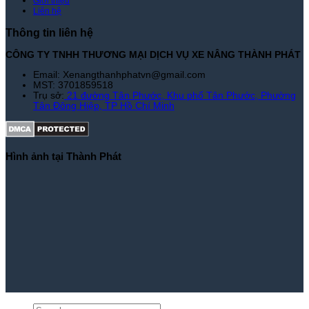
Giới thiệu
Liên hệ
Thông tin liên hệ
CÔNG TY TNHH THƯƠNG MẠI DỊCH VỤ XE NÂNG THÀNH PHÁT
Email: Xenangthanhphatvn@gmail.com
MST: 3701859518
Trụ sở:
21 đường Tân Phước, Khu phố Tân Phước, Phường
Tân Đông Hiệp, TP Hồ Chí Minh
Hình ảnh tại Thành Phát