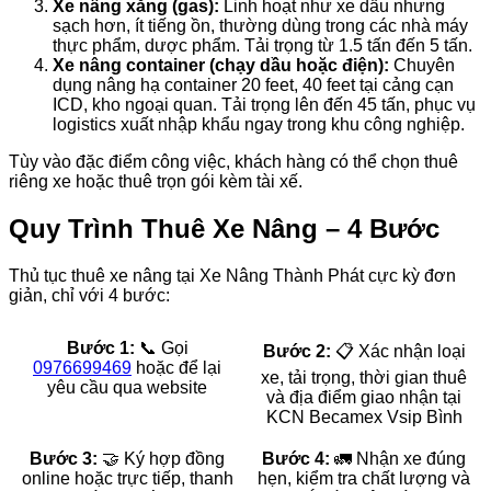
Xe nâng xăng (gas):
Linh hoạt như xe dầu nhưng
sạch hơn, ít tiếng ồn, thường dùng trong các nhà máy
thực phẩm, dược phẩm. Tải trọng từ 1.5 tấn đến 5 tấn.
Xe nâng container (chạy dầu hoặc điện):
Chuyên
dụng nâng hạ container 20 feet, 40 feet tại cảng cạn
ICD, kho ngoại quan. Tải trọng lên đến 45 tấn, phục vụ
logistics xuất nhập khẩu ngay trong khu công nghiệp.
Tùy vào đặc điểm công việc, khách hàng có thể chọn thuê
riêng xe hoặc thuê trọn gói kèm tài xế.
Quy Trình Thuê Xe Nâng – 4 Bước
Thủ tục thuê xe nâng tại Xe Nâng Thành Phát cực kỳ đơn
giản, chỉ với 4 bước:
Bước 1:
📞 Gọi
Bước 2:
📋 Xác nhận loại
0976699469
hoặc để lại
xe, tải trọng, thời gian thuê
yêu cầu qua website
và địa điểm giao nhận tại
KCN Becamex Vsip Bình
Bước 3:
🤝 Ký hợp đồng
Bước 4:
🚛 Nhận xe đúng
online hoặc trực tiếp, thanh
hẹn, kiểm tra chất lượng và