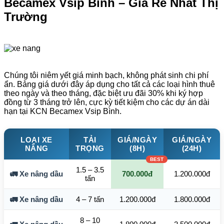
Becamex Vsip Bình – Giá Rẻ Nhất Thị
Trường
Chúng tôi niêm yết giá minh bạch, không phát sinh chi phí
ẩn. Bảng giá dưới đây áp dụng cho tất cả các loại hình thuê
theo ngày và theo tháng, đặc biệt ưu đãi 30% khi ký hợp
đồng từ 3 tháng trở lên, cực kỳ tiết kiệm cho các dự án dài
hạn tại KCN Becamex Vsip Bình.
LOẠI XE
TẢI
GIÁ/NGÀY
GIÁ/NGÀY
NÂNG
TRỌNG
(8H)
(24H)
1.5 – 3.5
🚛 Xe nâng dầu
700.000đ
1.200.000đ
tấn
🚛 Xe nâng dầu
4 – 7 tấn
1.200.000đ
1.800.000đ
8 – 10