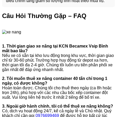
điều chỉnh tăng giảm số lượng linh hoạt theo mùa vụ.”
Câu Hỏi Thường Gặp – FAQ
1. Thời gian giao xe nâng tại KCN Becamex Vsip Bình
mất bao lâu?
Nếu xe có sẵn tại kho lưu động trong khu vực, thời gian giao
chỉ từ 30-60 phút. Trường hợp huy động từ depot xa hơn,
thời gian tối đa 2-4 giờ. Chúng tôi luôn ưu tiên phân phối xe
gần nhất để đáp ứng nhanh nhất.
2. Tôi muốn thuê xe nâng container 40 tấn chỉ trong 1
ngày, có được không?
Hoàn toàn được. Chúng tôi cho thuê theo ngày (ca 8h hoặc
trọn 24h), phù hợp với các nhu cầu bốc xếp container đột
xuất. Vui lòng liên hệ trước ít nhất 2 tiếng để bố trí xe.
3. Ngoài giờ hành chính, tôi có thể thuê xe nâng không?
Có, dịch vụ hoạt động 24/7, kể cả ngày lễ và Chủ nhật. Quý
khách chỉ cần gọi
0976699469
để được hỗ trợ bất cứ lúc