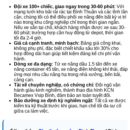
Đội xe 100+ chiếc, giao ngay trong 30-60 phút:
Với
mạng lưới kho bãi rải rác tại Bình Thuận và các tỉnh lân
cận, chúng tôi có thể điều phối xe nâng đến bất kỳ vị trí
nào trong khu công nghiệp chỉ trong thời gian ngắn.
Nếu xe sẵn tại chỗ, khách hàng nhận được xe sau 30-
60 phút; trường hợp cần huy động từ depot, thời gian
tối đa 2-4 giờ.
Giá cả cạnh tranh, minh bạch:
Bảng giá công khai,
không phụ phí, đặc biệt chiết khấu sâu tới 30% cho
hợp đồng dài hạn giúp tiết kiệm đáng kể chi phí vận
hành.
Dòng xe đa dạng:
Từ xe nâng dầu 1.5 tấn đến xe
nâng container 45 tấn, xe nâng điện không khí thải, đáp
ứng mọi nhu cầu nâng hạ trong nhà xưởng, bến bãi,
cảng cạn.
Tài xế chuyên nghiệp, có chứng chỉ:
Đội ngũ vận
hành giàu kinh nghiệm, thành thạo địa hình KCN
Becamex Vsip Bình, đảm bảo an toàn tuyệt đối.
Bảo dưỡng xe định kỳ nghiêm ngặt:
Tất cả xe được
kiểm tra kỹ thuật trước khi giao, hạn chế tối đa sự cố
giữa ca làm việc.