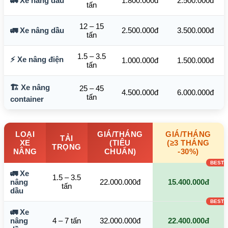
🚛 Xe nâng dầu
1.800.000đ
2.500.000đ
tấn
12 – 15
🚛 Xe nâng dầu
2.500.000đ
3.500.000đ
tấn
1.5 – 3.5
⚡ Xe nâng điện
1.000.000đ
1.500.000đ
tấn
🏗️ Xe nâng
25 – 45
4.500.000đ
6.000.000đ
tấn
container
LOẠI
GIÁ/THÁNG
GIÁ/THÁNG
TẢI
XE
(TIÊU
(≥3 THÁNG
TRỌNG
NÂNG
CHUẨN)
-30%)
🚛 Xe
1.5 – 3.5
nâng
22.000.000đ
15.400.000đ
tấn
dầu
🚛 Xe
nâng
4 – 7 tấn
32.000.000đ
22.400.000đ