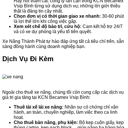
Hãy hỏi thăm các công ty lân cận trong KCN Becamex
Vsip Bình từng sử dụng dịch vụ; những lời giới thiệu
thật là đáng tin cậy nhất.
Chọn đơn vị có thời gian giao xe nhanh:
30-60 phút
là lợi thế lớn khi công việc gấp.
Xem xét chế độ bảo trì, cứu hộ:
Cam kết hỗ trợ 24/7
và có xe dự phòng là yếu tố tiên quyết.
Xe Nâng Thành Phát tự hào đáp ứng tất cả tiêu chí trên, sẵn
sàng đồng hành cùng doanh nghiệp bạn.
Dịch Vụ Đi Kèm
Ngoài cho thuê xe nâng, chúng tôi còn cung cấp các dịch vụ
giá trị gia tăng tại KCN Becamex Vsip Bình:
Thuê tài xế lái xe nâng:
Nhân sự có chứng chỉ vận
hành, an toàn, chuyên nghiệp, làm việc theo ca linh
hoạt.
Cho thuê bàn nâng, phụ kiện:
Bộ kẹp cuộn giấy, kẹp
thùng carton, kẹp gạch block… giúp nâng hạ hàng hóa