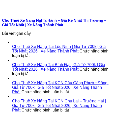
Cho Thuê Xe Nâng Nghĩa Hành – Giá Rẻ Nhất Thị Trường –
Giá Tốt Nhất | Xe Nâng Thành Phát
Bài viết gần đây
Cho Thuê Xe Nâng Tại Lộc Ninh | Giá Từ 700k | Giá
Tốt Nhất 2026 | Xe Nâng Thành Phát
Chức năng bình
ở
luận bị tắt
Cho
Thuê
Cho Thuê Xe Nâng Tại Bình Đại | Giá Từ 700k | Giá
Xe
Tốt Nhất 2026 | Xe Nâng Thành Phát
Chức năng bình
Nâng
ở
luận bị tắt
Tại
Cho
Lộc
Thuê
Cho Thuê Xe Nâng Tại KCN Cầu Cảng Phước Đông |
Ninh
Xe
Giá Từ 700k | Giá Tốt Nhất 2026 | Xe Nâng Thành
|
Nâng
ở
Phát
Chức năng bình luận bị tắt
Giá
Tại
Cho
Từ
Bình
Thuê
Cho Thuê Xe Nâng Tại KCN Chu Lai – Trường Hải |
700k
Đại
Xe
Giá Từ 700k | Giá Tốt Nhất 2026 | Xe Nâng Thành
|
|
Nâng
ở
Phát
Chức năng bình luận bị tắt