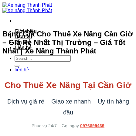
Bỏ
qua
nội
dung
Giới thiệu
Bảng Giá Cho Thuê Xe Nâng Cần Giờ
Dịch vụ
– Giá Rẻ Nhất Thị Trường – Giá Tốt
Tin tức
Liên hệ
Nhất | Xe Nâng Thành Phát
liên hệ
Cho Thuê Xe Nâng Tại Cần Giờ
Dịch vụ giá rẻ – Giao xe nhanh – Uy tín hàng
đầu
Phục vụ 24/7 – Gọi ngay
0976699469