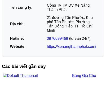
Công Ty TM DV Xe Nâng
Tên công ty:
Thành Phát
21 đường Tân Phước, Khu
phố Tân Phước, Phường
Địa chỉ:
Tân Đông Hiệp, TP Hồ Chí
Minh
Hotline:
0976699469
(tư vấn 24/7)
Website:
https://xenangthanhphat.com/
Các bài viết gần đây
Bảng Giá Cho