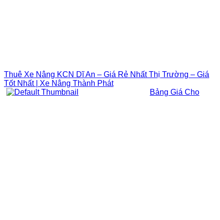
Thuê Xe Nâng KCN Dĩ An – Giá Rẻ Nhất Thị Trường – Giá
Tốt Nhất | Xe Nâng Thành Phát
Bảng Giá Cho