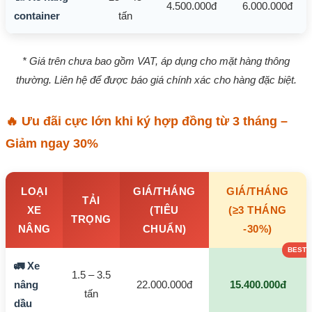
4.500.000đ
6.000.000đ
container
tấn
* Giá trên chưa bao gồm VAT, áp dụng cho mặt hàng thông
thường. Liên hệ để được báo giá chính xác cho hàng đặc biệt.
🔥 Ưu đãi cực lớn khi ký hợp đồng từ 3 tháng –
Giảm ngay 30%
LOẠI
GIÁ/THÁNG
GIÁ/THÁNG
TẢI
XE
(TIÊU
(≥3 THÁNG
TRỌNG
NÂNG
CHUẨN)
-30%)
🚛 Xe
1.5 – 3.5
nâng
22.000.000đ
15.400.000đ
tấn
dầu