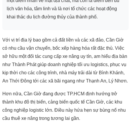
một điểm nhấn về mặt địa chất, mà còn là điểm đến du
lịch văn hóa, tâm linh và là nơi tổ chức các hoạt động
khai thác du lịch đường thủy của thành phố.
Với vị trí địa lý bao gồm cả đất liền và các xã đảo, Cần Giờ
có nhu cầu vận chuyển, bốc xếp hàng hóa rất đặc thù. Việc
sở hữu một đối tác cung cấp xe nâng uy tín, am hiểu địa bàn
như Thành Phát giúp doanh nghiệp tối ưu logistics, phục vụ
kịp thời cho các công trình, nhà máy trải dài từ Bình Khánh,
An Thới Đông tới các xã bãi ngang như Thạnh An, Lý Nhơn.
Hơn nữa, Cần Giờ đang được TP.HCM định hướng trở
thành khu đô thị biển, cảng biển quốc tế Cần Giờ, các khu
công nghiệp logistic lớn. Điều này hứa hẹn sự bùng nổ nhu
cầu thuê xe nâng trong tương lai gần.